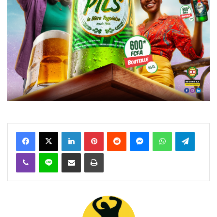
Facebook
X
Linkedin
Pinterest
Reddit
Messenger
WhatsApp
Telegra
Viber
Ligne
Partager par email
Imprimer