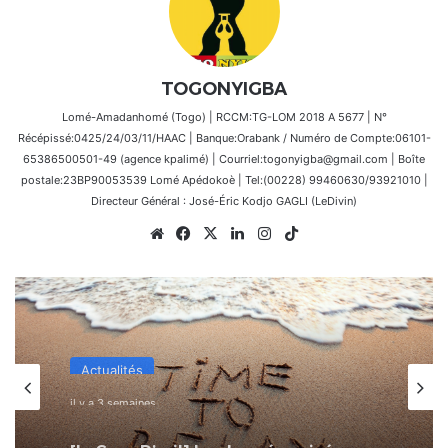
TOGONYIGBA
Lomé-Amadanhomé (Togo) | RCCM:TG-LOM 2018 A 5677 | N°
Récépissé:0425/24/03/11/HAAC | Banque:Orabank / Numéro de Compte:06101-
65386500501-49 (agence kpalimé) | Courriel:togonyigba@gmail.com | Boîte
postale:23BP90053539 Lomé Apédokoè | Tel:(00228) 99460630/93921010 |
Directeur Général : José-Éric Kodjo GAGLI (LeDivin)
Website
Facebook
X
Linkedin
Instagram
TikTok
Actualités
il y a 3 semaines
[LeCoupD’œil] Le chassé-croisé
entre vacanciers de juillet et d’août