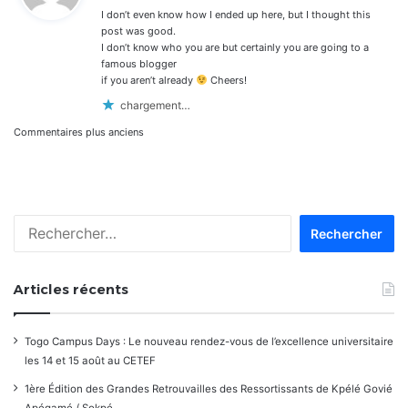
les
I don’t even know how I ended up here, but I thought this
:
commentaires
post was good.
I don’t know who you are but certainly you are going to a
famous blogger
if you aren’t already
Cheers!
chargement…
Navigation
Commentaires plus anciens
dans
les
Rechercher :
commentaires
Articles récents
Togo Campus Days : Le nouveau rendez-vous de l’excellence universitaire
les 14 et 15 août au CETEF
1ère Édition des Grandes Retrouvailles des Ressortissants de Kpélé Govié