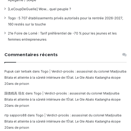
Apégamé / Sokpé
[LeCoupDeGuelle] Wow… quel peuple ?
Togo : 5 707 établissements privés autorisés pour la rentrée 2026-2027,
160 restés sur la touche
21e Foire de Lomé : Tarif préférentiel de -70 % pour les jeunes et les
femmes entrepreneures
Commentaires récents
Pupuk cair terbaik
dans
Togo | Verdict-procès : assassinat du colonel Madjoulba
Bitala et atteinte à la sûreté intérieure de l’État. Le Gle Abalo Kadangha écope
20ans de prison
国債残高 現在
dans
Togo | Verdict-procès : assassinat du colonel Madjoulba
Bitala et atteinte à la sûreté intérieure de l’État. Le Gle Abalo Kadangha écope
20ans de prison
rtp sapporo88
dans
Togo | Verdict-procès : assassinat du colonel Madjoulba
Bitala et atteinte à la sûreté intérieure de l’État. Le Gle Abalo Kadangha écope
20ans de prison