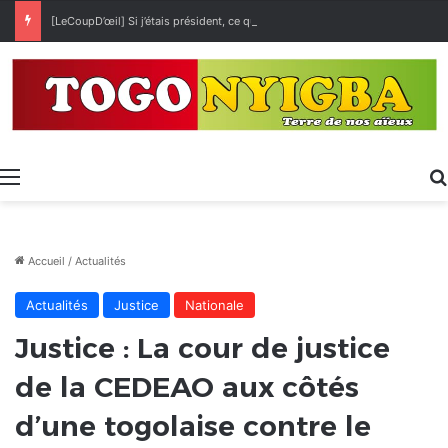
[LeCoupD’œil] Si j’étais président, ce que je ferai des « Évalas »
Menu
Accueil
/
Actualités
Actualités
Justice
Nationale
Justice : La cour de justice
de la CEDEAO aux côtés
d’une togolaise contre le