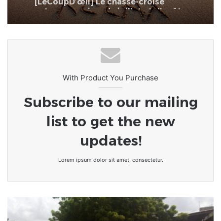
a commencé.
With Product You Purchase
Subscribe to our mailing
list to get the new
updates!
Lorem ipsum dolor sit amet, consectetur.
Togo/
Éducation