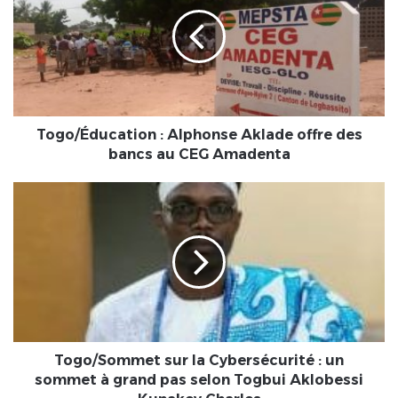
:
Alphonse
Aklade
offre
des
bancs
au
CEG
Togo/Éducation : Alphonse Aklade offre des
Amadenta
bancs au CEG Amadenta
Togo/Sommet
sur
la
Cybersécurité
:
un
sommet
à
grand
pas
Togo/Sommet sur la Cybersécurité : un
selon
sommet à grand pas selon Togbui Aklobessi
Togbui