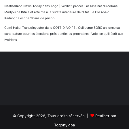
Neatherland News Today
dans
Togo | Verdict-procès : assassinat du colonel
Madjoulba Bitala et atteinte à la sûreté intérieure de l’État. Le Gle Abalo
Kadangha écope 20ans de prison
Cami Halısı Transdinyester
dans
CÔTE D’IVOIRE : Guillaume SORO annonce sa
candidature pour les élections présidentielles prochaines. Voici ce qu’il écrit aux
Ivoiriens
© Copyright 2026, Tous droits réservés |
Réaliser par
Togonyigba