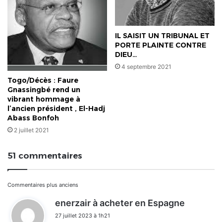
IL SAISIT UN TRIBUNAL ET
PORTE PLAINTE CONTRE
DIEU…
4 septembre 2021
Togo/Décès : Faure
Gnassingbé rend un
vibrant hommage à
l’ancien président , El-Hadj
Abass Bonfoh
2 juillet 2021
51 commentaires
Navigation
Commentaires plus anciens
d
enerzair à acheter en Espagne
dans
i
27 juillet 2023 à 1h21
t