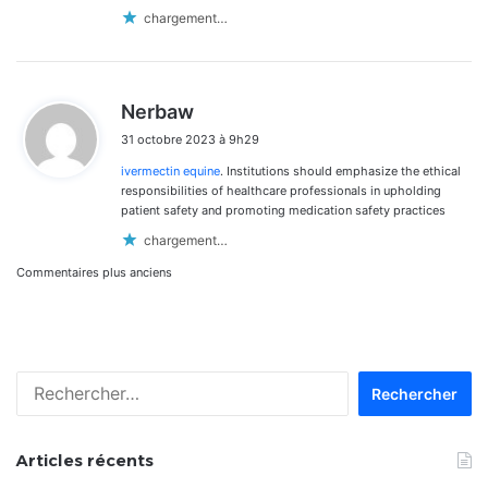
chargement…
d
Nerbaw
i
31 octobre 2023 à 9h29
t
ivermectin equine
. Institutions should emphasize the ethical
:
responsibilities of healthcare professionals in upholding
patient safety and promoting medication safety practices
chargement…
Navigation
Commentaires plus anciens
dans
les
Rechercher :
commentaires
Articles récents