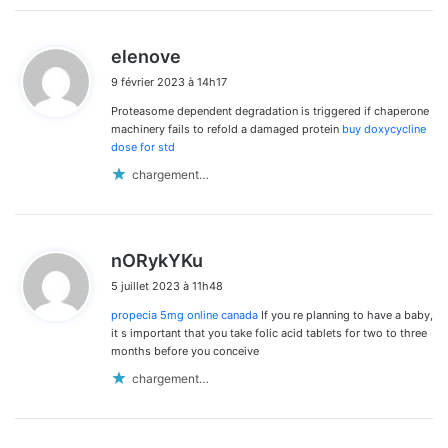
d
elenove
i
9 février 2023 à 14h17
t
Proteasome dependent degradation is triggered if chaperone
:
machinery fails to refold a damaged protein
buy doxycycline
dose for std
chargement…
d
nORykYKu
i
5 juillet 2023 à 11h48
t
propecia 5mg online canada
If you re planning to have a baby,
:
it s important that you take folic acid tablets for two to three
months before you conceive
chargement…