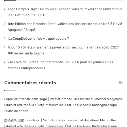
Togo Campus Days : Le nouveau rendez-vous de l’excellence universitaire
les 14 et 15 août au CETEF
1ère Édition des Grandes Retrouvailles des Ressortissants de Kpélé Govié
Apégamé / Sokpé
[LeCoupDeGuelle] Wow… quel peuple ?
Togo : 5 707 établissements privés autorisés pour la rentrée 2026-2027,
160 restés sur la touche
21e Foire de Lomé : Tarif préférentiel de -70 % pour les jeunes et les
femmes entrepreneures
Commentaires récents
Pupuk cair terbaik
dans
Togo | Verdict-procès : assassinat du colonel Madjoulba
Bitala et atteinte à la sûreté intérieure de l’État. Le Gle Abalo Kadangha écope
20ans de prison
国債残高 現在
dans
Togo | Verdict-procès : assassinat du colonel Madjoulba
Bitala et atteinte à la sûreté intérieure de l’État. Le Gle Abalo Kadangha écope