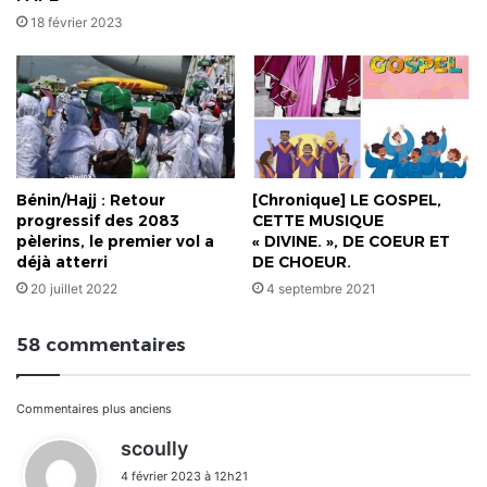
18 février 2023
Bénin/Hajj : Retour
[Chronique] LE GOSPEL,
progressif des 2083
CETTE MUSIQUE
pèlerins, le premier vol a
« DIVINE. », DE COEUR ET
déjà atterri
DE CHOEUR.
20 juillet 2022
4 septembre 2021
58 commentaires
Navigation
Commentaires plus anciens
d
scoully
dans
i
4 février 2023 à 12h21
t