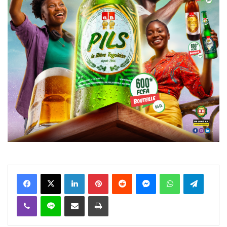
Facebook
X
Linkedin
Pinterest
Reddit
Messenger
WhatsApp
Telegra
Viber
Ligne
Partager par email
Imprimer