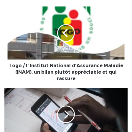
Togo
/
l'
Institut
National
d’Assurance
Maladie
(INAM),
un
bilan
Togo / l' Institut National d’Assurance Maladie
plutôt
(INAM), un bilan plutôt appréciable et qui
appréciable
rassure
et
qui
Togo-
rassure
Commune
Agoè-
Nyivè
5
:
Surfer