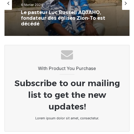
21 janvier 2026
Nationale
LeCoupD’œil • Religion : Mal nommer
le Vodun, c’est encore le coloniser.
6 février 2026
Plaidoyer pour une grammaire
médiatique responsable
Le pasteur Luc Russell ADJAHO,
fondateur des églises Zion-To est
décédé
With Product You Purchase
Subscribe to our mailing
list to get the new
updates!
Lorem ipsum dolor sit amet, consectetur.