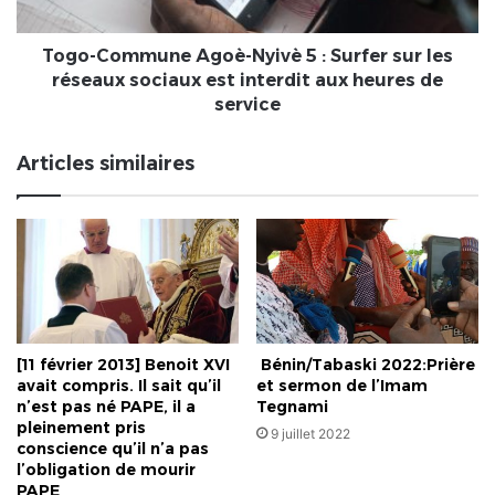
sur
les
réseaux
Togo-Commune Agoè-Nyivè 5 : Surfer sur les
sociaux
réseaux sociaux est interdit aux heures de
est
service
interdit
aux
Articles similaires
heures
de
service
[11 février 2013] Benoit XVI
​ Bénin/Tabaski 2022:Prière
avait compris. Il sait qu’il
et sermon de l’Imam
n’est pas né PAPE, il a
Tegnami
pleinement pris
9 juillet 2022
conscience qu’il n’a pas
l’obligation de mourir
PAPE