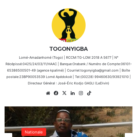
TOGONYIGBA
Lomé-Amadanhomé (Togo) | RCCM:TG-LOM 2018 A 5677 | N°
Récépissé:0425/24/03/11/HAAC | Banque:Orabank / Numéro de Compte:06101-
65386500501-49 (agence kpalimé) | Courriel:togonyigba@gmail.com | Boîte
postale:23BP90053539 Lomé Apédokoè | Tel:(00228) 99460630/93921010 |
Directeur Général : José-Éric Kodjo GAGLI (LeDivin)
Website
Facebook
X
Linkedin
Instagram
TikTok
Afrique