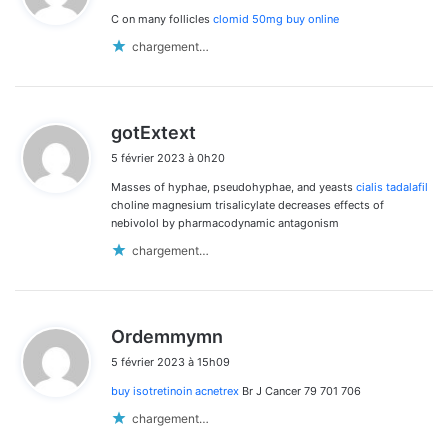
les
C on many follicles
clomid 50mg buy online
:
commentaires
chargement…
d
gotExtext
i
5 février 2023 à 0h20
t
Masses of hyphae, pseudohyphae, and yeasts
cialis tadalafil
:
choline magnesium trisalicylate decreases effects of
nebivolol by pharmacodynamic antagonism
chargement…
d
Ordemmymn
i
5 février 2023 à 15h09
t
buy isotretinoin acnetrex
Br J Cancer 79 701 706
:
chargement…