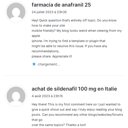
d
farmacia de anafranil 25
i
24 juillet 2023 à 23h35
t
Hey! Quick question that’s entirely off topic. Do you know
:
how to make your site
mobile friendly? My blog looks weird when viewing from my
apple
iphone. I’m trying to find a template or plugin that
might be able to resolve this issue. If you have any
recommendations,
please share. Appreciate it!
chargement…
d
achat de sildenafil 100 mg en Italie
i
4 août 2023 à 23h15
t
Hey there! This is my first comment here so I just wanted to
:
give a quick shout out and say I truly enjoy reading your blog
posts. Can you recommend any other blogs/websites/forums
that go
over the same topics? Thanks a ton!