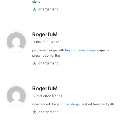
:
cialis
chargement…
d
RogerfuM
i
11 mai 2022 à 14h22
t
propecia hair growth
buy propecia cheap
propecia
:
prescription online
chargement…
d
RogerfuM
i
12 mai 2022 à 6h31
t
what are ed drugs
top ed drugs
best ed treatment pills
:
chargement…