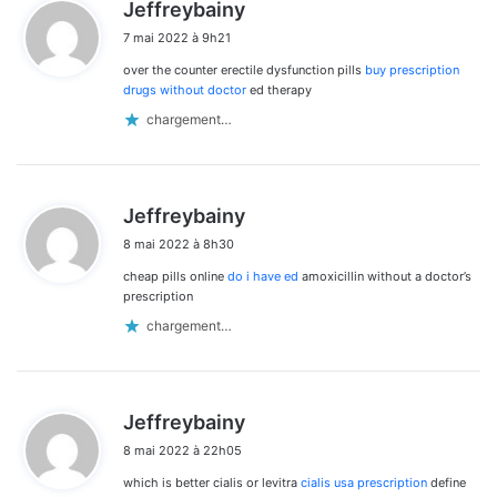
d
Jeffreybainy
i
7 mai 2022 à 9h21
t
over the counter erectile dysfunction pills
buy prescription
:
drugs without doctor
ed therapy
chargement…
d
Jeffreybainy
i
8 mai 2022 à 8h30
t
cheap pills online
do i have ed
amoxicillin without a doctor’s
:
prescription
chargement…
d
Jeffreybainy
i
8 mai 2022 à 22h05
t
which is better cialis or levitra
cialis usa prescription
define