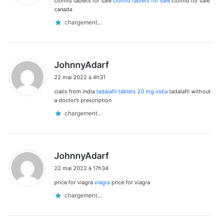
clomid tablets for sale
clomid tablets for sale
clomid for sale
:
canada
chargement…
d
JohnnyAdarf
i
22 mai 2022 à 4h31
t
cialis from india
tadalafil tablets 20 mg india
tadalafil without
:
a doctor’s prescription
chargement…
d
JohnnyAdarf
i
22 mai 2022 à 17h34
t
price for viagra
viagra
price for viagra
:
chargement…