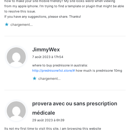
how to make your site mobile friendly? My site looks weird when viewing
from my apple iphone. I’m trying to find a template or plugin that might be able
to resolve this issue.
If you have any suggestions, please share. Thanks!
chargement…
d
JimmyWex
i
7 août 2023 à 17h54
t
where to buy prednisone in australia:
:
http://prednisone1st.store/#
how much is prednisone 10mg
chargement…
provera avec ou sans prescription
d
médicale
i
29 août 2023 à 6h39
t
Its not my first time to visit this site, i am browsing this website