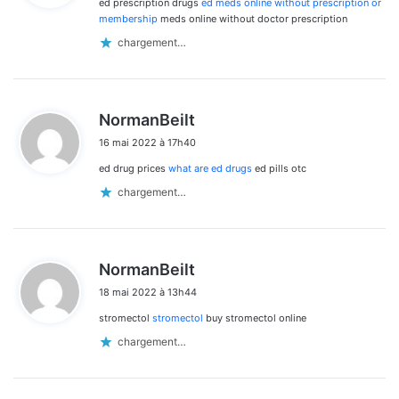
ed prescription drugs
ed meds online without prescription or
:
membership
meds online without doctor prescription
chargement…
d
NormanBeilt
i
16 mai 2022 à 17h40
t
ed drug prices
what are ed drugs
ed pills otc
:
chargement…
d
NormanBeilt
i
18 mai 2022 à 13h44
t
stromectol
stromectol
buy stromectol online
:
chargement…