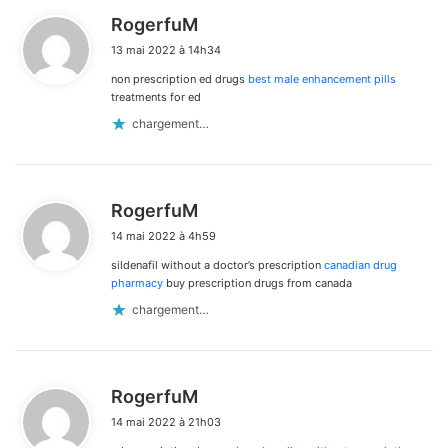
d
RogerfuM
i
13 mai 2022 à 14h34
t
non prescription ed drugs
best male enhancement pills
:
treatments for ed
chargement…
d
RogerfuM
i
14 mai 2022 à 4h59
t
sildenafil without a doctor’s prescription
canadian drug
:
pharmacy
buy prescription drugs from canada
chargement…
d
RogerfuM
i
14 mai 2022 à 21h03
t