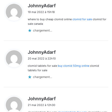
d
JohnnyAdarf
i
19 mai 2022 à 15h18
t
where to buy cheap clomid online
clomid for sale
clomid for
:
sale canada
chargement…
d
JohnnyAdarf
i
20 mai 2022 à 22h10
t
clomid tablets for sale
buy clomid 50mg online
clomid
:
tablets for sale
chargement…
d
JohnnyAdarf
i
21 mai 2022 à 12h30
t