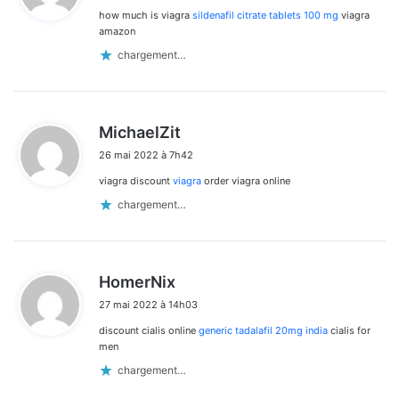
how much is viagra
sildenafil citrate tablets 100 mg
viagra
:
amazon
chargement…
d
MichaelZit
i
26 mai 2022 à 7h42
t
viagra discount
viagra
order viagra online
:
chargement…
d
HomerNix
i
27 mai 2022 à 14h03
t
discount cialis online
generic tadalafil 20mg india
cialis for
:
men
chargement…