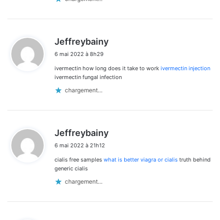
d
Jeffreybainy
i
6 mai 2022 à 8h29
t
ivermectin how long does it take to work
ivermectin injection
:
ivermectin fungal infection
chargement…
d
Jeffreybainy
i
6 mai 2022 à 21h12
t
cialis free samples
what is better viagra or cialis
truth behind
:
generic cialis
chargement…