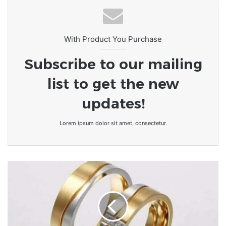
With Product You Purchase
Subscribe to our mailing
list to get the new
updates!
Lorem ipsum dolor sit amet, consectetur.
RUBRIQUE
:
l'Alliance
:
un
gage