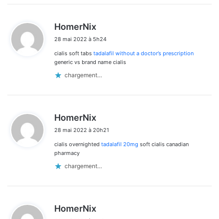
d
HomerNix
i
28 mai 2022 à 5h24
t
cialis soft tabs
tadalafil without a doctor’s prescription
:
generic vs brand name cialis
chargement…
d
HomerNix
i
28 mai 2022 à 20h21
t
cialis overnighted
tadalafil 20mg
soft cialis canadian
:
pharmacy
chargement…
d
HomerNix
i