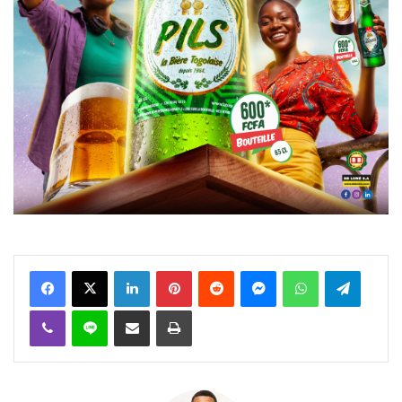
Facebook
X
Linkedin
Pinterest
Reddit
Messenger
WhatsApp
Telegra
Viber
Ligne
Partager par email
Imprimer