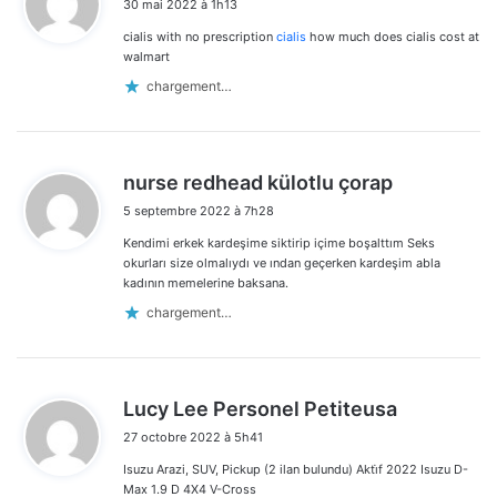
30 mai 2022 à 1h13
t
cialis with no prescription
cialis
how much does cialis cost at
:
walmart
chargement…
d
nurse redhead külotlu çorap
i
5 septembre 2022 à 7h28
t
Kendimi erkek kardeşime siktirip içime boşalttım Seks
:
okurları size olmalıydı ve ından geçerken kardeşim abla
kadının memelerine baksana.
chargement…
d
Lucy Lee Personel Petiteusa
i
27 octobre 2022 à 5h41
t
Isuzu Arazi, SUV, Pickup (2 ilan bulundu) Akti̇f 2022 Isuzu D-
:
Max 1.9 D 4X4 V-Cross