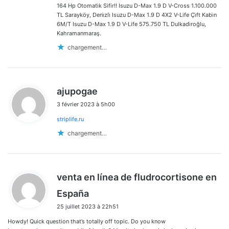
164 Hp Otomati̇k Sifir!! Isuzu D-Max 1.9 D V-Cross 1.100.000
TL Sarayköy, Deni̇zli̇ Isuzu D-Max 1.9 D 4X2 V-Life Çi̇ft Kabi̇n
6M/T Isuzu D-Max 1.9 D V-Life 575.750 TL Dulkadi̇roğlu,
Kahramanmaraş.
chargement…
d
ajupogae
i
3 février 2023 à 5h00
t
striplife.ru
:
chargement…
venta en línea de fludrocortisone en
d
España
i
25 juillet 2023 à 22h51
t
Howdy! Quick question that’s totally off topic. Do you know
: