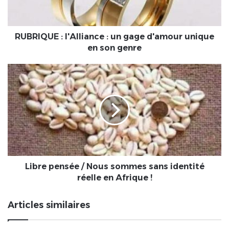
d'amour
unique
en
son
RUBRIQUE : l'Alliance : un gage d'amour unique
genre
en son genre
Libre
pensée
/
Nous
sommes
sans
identité
réelle
en
Afrique
Libre pensée / Nous sommes sans identité
!
réelle en Afrique !
Articles similaires