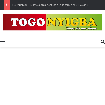
[LeCoupD’œil] Si j’étais président, ce que je ferai des « Évalas »
Menu