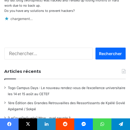
My last blog (wordpress) was hacked and I ended up losing months of hard
work due to no back up.
Do you have any solutions to prevent hackers?
chargement…
Rechercher :
Articles récents
Togo Campus Days : Le nouveau rendez-vous de l’excellence universitaire
les 14 et 15 août au CETEF
1ère Édition des Grandes Retrouvailles des Ressortissants de Kpélé Govié
Apégamé / Sokpé
[LeCoupDeGuelle] Wow… quel peuple ?
Togo : 5 707 établissements privés autorisés pour la rentrée 2026-2027,
Facebook
X
Linkedin
Reddit
Messenger
WhatsApp
Telegram