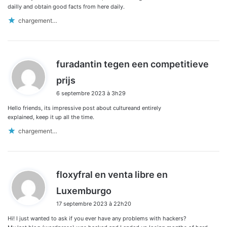
:
dailly and obtain good facts from here daily.
chargement…
furadantin tegen een competitieve
d
prijs
i
6 septembre 2023 à 3h29
t
Hello friends, its impressive post about cultureand entirely
:
explained, keep it up all the time.
chargement…
floxyfral en venta libre en
d
Luxemburgo
i
17 septembre 2023 à 22h20
t
Hi! I just wanted to ask if you ever have any problems with hackers?
: