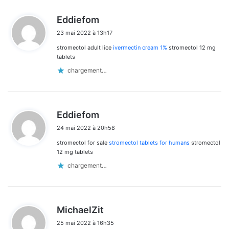
d
Eddiefom
i
23 mai 2022 à 13h17
t
stromectol adult lice
ivermectin cream 1%
stromectol 12 mg
:
tablets
chargement…
d
Eddiefom
i
24 mai 2022 à 20h58
t
stromectol for sale
stromectol tablets for humans
stromectol
:
12 mg tablets
chargement…
d
MichaelZit
i
25 mai 2022 à 16h35
t