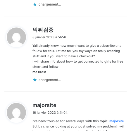
chargement…
d
먹튀검증
i
8 janvier 2023 à 5h56
t
Yall already know how much iwant to give a subscribe or a
:
follow for this. Let me tell you my ways on really amazing
stuff and if you want to have a checkout?
I will share info about how to get connected to girls for free
check and follow
me bros!
chargement…
d
majorsite
i
16 janvier 2023 à 4h04
t
I’ve been troubled for several days with this topic.
majorsite
,
:
But by chance looking at your post solved my problem! I will