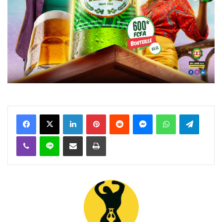
Facebook
X
Linkedin
Pinterest
Reddit
Messenger
WhatsApp
Telegra
Viber
Ligne
Partager par email
Imprimer