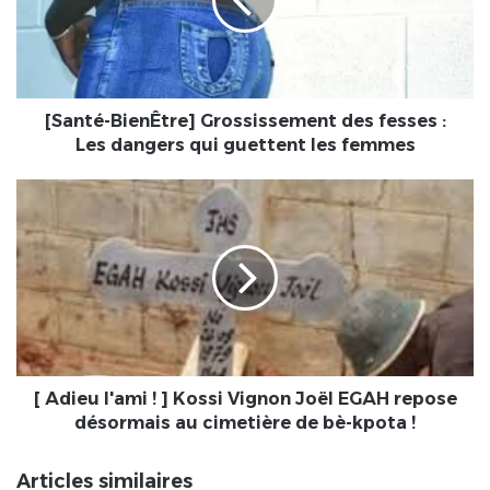
fesses
:
Les
dangers
qui
guettent
[Santé-BienÊtre] Grossissement des fesses :
les
Les dangers qui guettent les femmes
femmes
[
Adieu
l'ami
!
]
Kossi
Vignon
Joël
EGAH
repose
[ Adieu l'ami ! ] Kossi Vignon Joël EGAH repose
désormais
désormais au cimetière de bè-kpota !
au
cimetière
Articles similaires
de