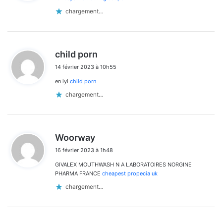
:
chargement…
d
child porn
i
14 février 2023 à 10h55
t
en iyi
child porn
:
chargement…
d
Woorway
i
16 février 2023 à 1h48
t
GIVALEX MOUTHWASH N A LABORATOIRES NORGINE
:
PHARMA FRANCE
cheapest propecia uk
chargement…