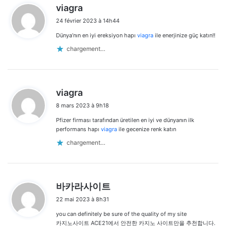
d
viagra
i
24 février 2023 à 14h44
t
Dünya’nın en iyi ereksiyon hapı
viagra
ile enerjinize güç katın!!
:
chargement…
d
viagra
i
8 mars 2023 à 9h18
t
Pfizer firması tarafından üretilen en iyi ve dünyanın ilk
:
performans hapı
viagra
ile gecenize renk katın
chargement…
d
바카라사이트
i
22 mai 2023 à 8h31
t
you can definitely be sure of the quality of my site
:
카지노사이트 ACE21에서 안전한 카지노 사이트만을 추천합니다.