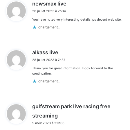
d
newsmax live
i
28 juillet 2023 à 2h34
t
You have noted very interesting details! ps decent web site.
:
chargement…
d
alkass live
i
28 juillet 2023 à 7h37
t
Thank you for great information. I look forward to the
:
continuation.
chargement…
gulfstream park live racing free
d
streaming
i
5 août 2023 à 22h06
t