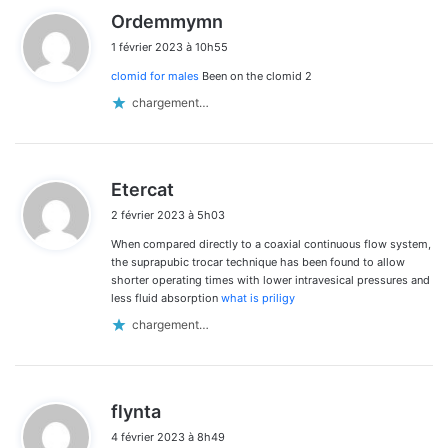
d
Ordemmymn
i
1 février 2023 à 10h55
t
clomid for males
Been on the clomid 2
:
chargement…
d
Etercat
i
2 février 2023 à 5h03
t
When compared directly to a coaxial continuous flow system,
:
the suprapubic trocar technique has been found to allow
shorter operating times with lower intravesical pressures and
less fluid absorption
what is priligy
chargement…
d
flynta
i
4 février 2023 à 8h49
t