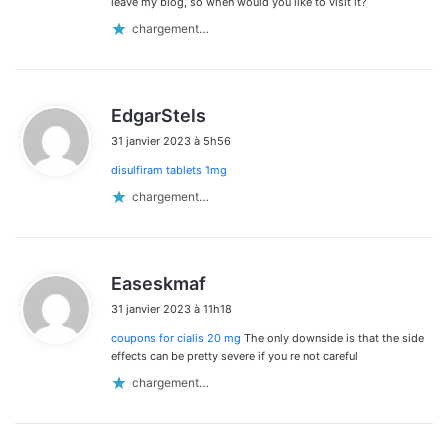
leave my blog, so when would you like to visit it?
chargement…
d
EdgarStels
i
31 janvier 2023 à 5h56
t
disulfiram tablets 1mg
:
chargement…
d
Easeskmaf
i
31 janvier 2023 à 11h18
t
coupons for cialis 20 mg
The only downside is that the side
:
effects can be pretty severe if you re not careful
chargement…