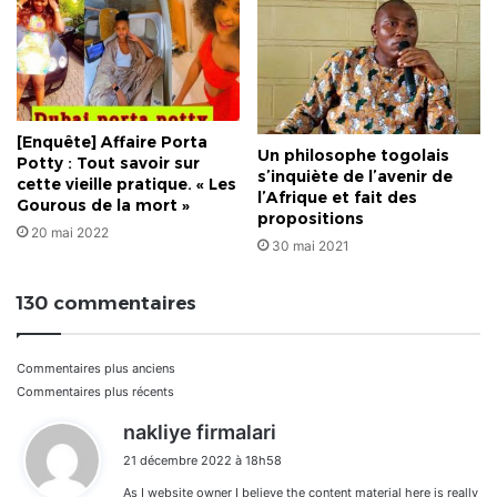
[Enquête] Affaire Porta
Un philosophe togolais
Potty : Tout savoir sur
s’inquiète de l’avenir de
cette vieille pratique. « Les
l’Afrique et fait des
Gourous de la mort »
propositions
20 mai 2022
30 mai 2021
130 commentaires
Navigation
Commentaires plus anciens
Commentaires plus récents
dans
d
nakliye firmalari
i
les
21 décembre 2022 à 18h58
t
As I website owner I believe the content material here is really