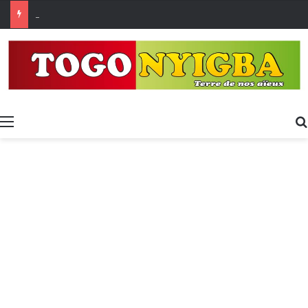
[LeCoupD’œil] Le chassé-croisé entre vacanciers de juillet et d’août a commencé.
Menu