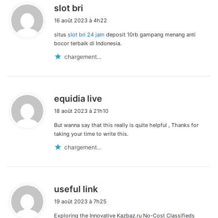
d
slot bri
i
16 août 2023 à 4h22
t
situs
slot bri 24 jam
deposit 10rb gampang menang anti
:
bocor terbaik di Indonesia.
chargement…
d
equidia live
i
18 août 2023 à 21h10
t
But wanna say that this really is quite helpful , Thanks for
:
taking your time to write this.
chargement…
d
useful link
i
19 août 2023 à 7h25
t
Exploring the Innovative Kazbaz.ru No-Cost Classifieds