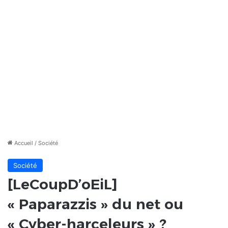
Accueil
/
Société
Société
[LeCoupD’oEiL]
« Paparazzis » du net ou
« Cyber-harceleurs » ?