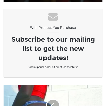
With Product You Purchase
Subscribe to our mailing
list to get the new
updates!
Lorem ipsum dolor sit amet, consectetur.
[Santé-
BienÊtre]
Grossissement
des