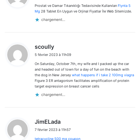
Prostat ve Damar Tıkanıklığı Tedavisinde Kullanılan
Flynta 5
:
Mg
28 Tablet En Uygun ve Orjinal Fiyatlar İle Web Sitemizde.
chargement…
d
scoully
i
5 février 2023 à 11h09
t
On Saturday, October 7th, my wife and I packed up the car
:
and headed out of town for a day of fun on the beach with
the dog in New Jersey
what happens if i take 2 100mg viagra
Figure 3 ER antagonism facilitates amplification of protein
target expression on breast cancer cells
chargement…
d
JimELada
i
7 février 2023 à 11h57
t
tetracycline 500 mg coupon