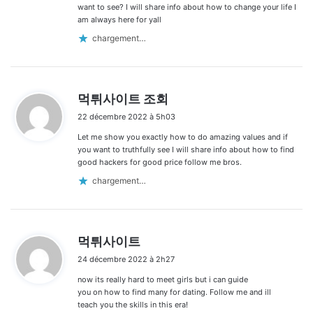
want to see? I will share info about how to change your life I
am always here for yall
chargement…
d
먹튀사이트 조회
i
22 décembre 2022 à 5h03
t
Let me show you exactly how to do amazing values and if
:
you want to truthfully see I will share info about how to find
good hackers for good price follow me bros.
chargement…
d
먹튀사이트
i
24 décembre 2022 à 2h27
t
now its really hard to meet girls but i can guide
:
you on how to find many for dating. Follow me and ill
teach you the skills in this era!