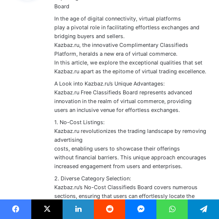
:
Board
In the age of digital connectivity, virtual platforms
play a pivotal role in facilitating effortless exchanges and
bridging buyers and sellers.
Kazbaz.ru, the innovative Complimentary Classifieds
Platform, heralds a new era of virtual commerce.
In this article, we explore the exceptional qualities that set
Kazbaz.ru apart as the epitome of virtual trading excellence.
A Look into Kazbaz.ru’s Unique Advantages:
Kazbaz.ru Free Classifieds Board represents advanced
innovation in the realm of virtual commerce, providing
users an inclusive venue for effortless exchanges.
1. No-Cost Listings:
Kazbaz.ru revolutionizes the trading landscape by removing
advertising
costs, enabling users to showcase their offerings
without financial barriers. This unique approach encourages
increased engagement from users and enterprises.
2. Diverse Category Selection:
Kazbaz.ru’s No-Cost Classifieds Board covers numerous
sections, ensuring that users can effortlessly locate the
perfect category for their listings.
3. International and Community Exposure:
Facebook
X
Linkedin
Reddit
Messenger
WhatsApp
Telegram