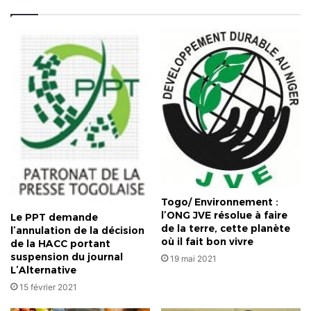
bè-
kpota
!
Togo/ Environnement :
l’ONG JVE résolue à faire
Le PPT demande
de la terre, cette planète
l’annulation de la décision
où il fait bon vivre
de la HACC portant
suspension du journal
19 mai 2021
L’Alternative
15 février 2021