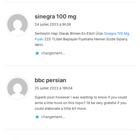
d
sinegra 100 mg
i
24 juillet 2023 à 9h39
t
Sertleştiri Hap Olarak Bilinen En Etkili Ürün
Sinegra 100 Mg
:
Fiyatı
225 TL’den Başlayan Fiyatlarla Hemen Sizde Sipariş
Verin.
chargement…
d
bbc persian
i
25 juillet 2023 à 19h04
t
Superb post however I was wanting to know if you could
:
write a litte more on this topic? I’d be very grateful if you
could elaborate a little bit more.
chargement…