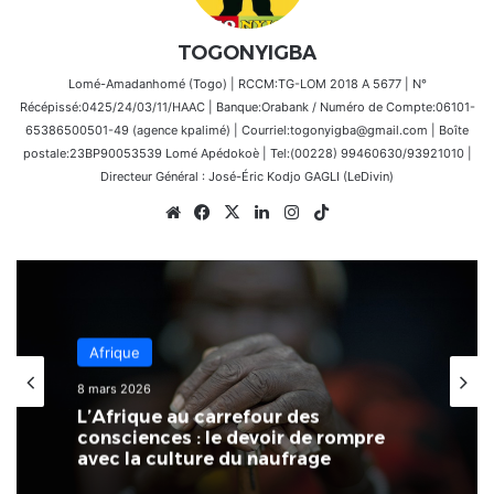
TOGONYIGBA
Lomé-Amadanhomé (Togo) | RCCM:TG-LOM 2018 A 5677 | N°
Récépissé:0425/24/03/11/HAAC | Banque:Orabank / Numéro de Compte:06101-
65386500501-49 (agence kpalimé) | Courriel:togonyigba@gmail.com | Boîte
postale:23BP90053539 Lomé Apédokoè | Tel:(00228) 99460630/93921010 |
Directeur Général : José-Éric Kodjo GAGLI (LeDivin)
Website
Facebook
X
Linkedin
Instagram
TikTok
Afrique
8 mars 2026
L’Afrique au carrefour des
consciences : le devoir de rompre
avec la culture du naufrage