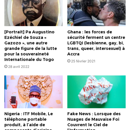
[Portrait] Pa Augustino
Ghana : les forces de
Ezéchiel de Souza «
sécurité ferment un centre
Gazozo », une autre
LGBTQI (lesbienne, gay, bi,
grande figure de la lutte
trans, queer, intersexuel) à
pour la souveraineté
Accra
Internationale du Togo
25 février 2021
28 avril 2022
Nigeria : ITF Mobile, Le
Fake News : Lorsque des
téléphone portable
Nuages de Mauvaise Foi
produit, à l’aide de
Couvrent le Ciel de