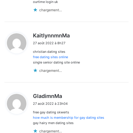
ourtime login uk
chargement…
d
KaitlynnmnMa
i
27 août 2022 à 8h27
t
christian dating sites
:
free dating sites online
single senior dating site online
chargement…
d
GladimnMa
i
27 août 2022 à 23h04
t
free gay dating skwerts
:
how much is membership for gay dating sites
gay hairy men dating sites
chargement…