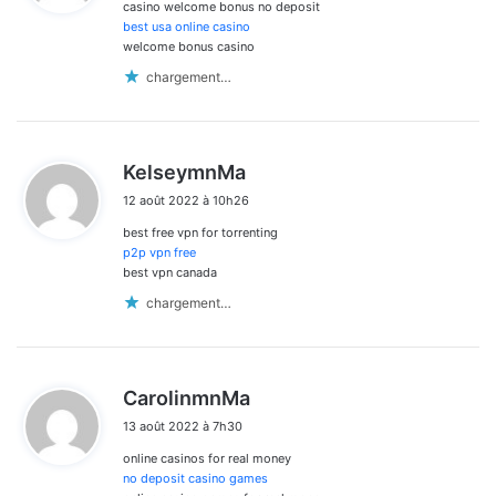
casino welcome bonus no deposit
:
best usa online casino
welcome bonus casino
chargement…
d
KelseymnMa
i
12 août 2022 à 10h26
t
best free vpn for torrenting
:
p2p vpn free
best vpn canada
chargement…
d
CarolinmnMa
i
13 août 2022 à 7h30
t
online casinos for real money
:
no deposit casino games