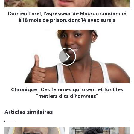
18
mois
de
Damien Tarel, l'agresseur de Macron condamné
prison,
à 18 mois de prison, dont 14 avec sursis
dont
14
Chronique
avec
:
sursis
Ces
femmes
qui
osent
et
font
les
"métiers
Chronique : Ces femmes qui osent et font les
dits
"métiers dits d'hommes"
d'hommes"
Articles similaires