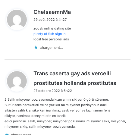
d
ChelsaemnMa
i
29 août 2022 à 4h27
t
zoosk online dating site
:
plenty of fish sign in
local free personal ads
chargement…
Trans caserta gay ads vercelli
d
prostitutes hollanda prostitutas
i
27 octobre 2022 à 6h22
t
2 Salih misyoner pozisyonunda kızın amını sikiyor 0 görüntülenme.
:
Bu tür seks hareketleri ve ne yazıkkı bu misyoner pozisyonun daki
sikişten salih kızı sikerken inanılmaz zevk veriyor ve kızın amını fena
sikiyor,inanılmaz deneyimlerin en tahrik
edici pornosu. salih, misyoner, misyoner pozisyonu, misyoner seks, misyöner,
misyoner sikiş, salih misyoner pozisyonunda.
chargement…