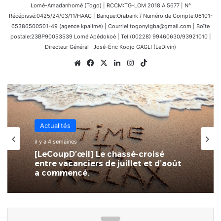
Lomé-Amadanhomé (Togo) | RCCM:TG-LOM 2018 A 5677 | N°
Récépissé:0425/24/03/11/HAAC | Banque:Orabank / Numéro de Compte:06101-
65386500501-49 (agence kpalimé) | Courriel:togonyigba@gmail.com | Boîte
postale:23BP90053539 Lomé Apédokoè | Tel:(00228) 99460630/93921010 |
Directeur Général : José-Éric Kodjo GAGLI (LeDivin)
Website
Facebook
X
Linkedin
Instagram
TikTok
Actualités
il y a 4 semaines
[LeCoupD’œil] Le chassé-croisé
entre vacanciers de juillet et d’août
a commencé.