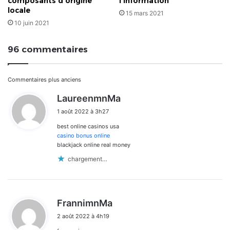
composants d’origine
l’Information
locale
15 mars 2021
10 juin 2021
96 commentaires
Navigation
Commentaires plus anciens
d
LaureenmnMa
dans
i
1 août 2022 à 3h27
t
les
best online casinos usa
:
commentaires
casino bonus online
blackjack online real money
chargement…
d
FrannimnMa
i
2 août 2022 à 4h19
t