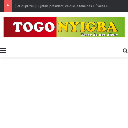
[LeCoupD’œil] Si j’étais président, ce que je ferai des « Évalas »
Menu