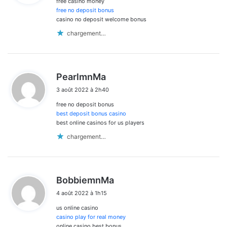
free casino money
:
free no deposit bonus
casino no deposit welcome bonus
chargement…
d
PearlmnMa
i
3 août 2022 à 2h40
t
free no deposit bonus
:
best deposit bonus casino
best online casinos for us players
chargement…
d
BobbiemnMa
i
4 août 2022 à 1h15
t
us online casino
:
casino play for real money
online casino best bonus