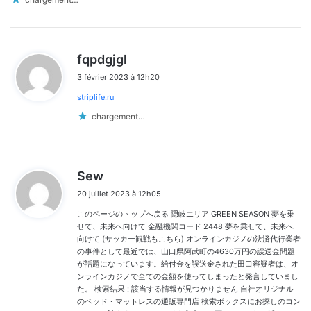
d
fqpdgjgl
i
3 février 2023 à 12h20
t
striplife.ru
:
chargement…
d
Sew
i
20 juillet 2023 à 12h05
t
このページのトップへ戻る 隠岐エリア GREEN SEASON 夢を乗
:
せて、未来へ向けて 金融機関コード 2448 夢を乗せて、未来へ
向けて (サッカー観戦もこちら) オンラインカジノの決済代行業者
の事件として最近では、山口県阿武町の4630万円の誤送金問題
が話題になっています。給付金を誤送金された田口容疑者は、オ
ンラインカジノで全ての金額を使ってしまったと発言していまし
た。 検索結果 : 該当する情報が見つかりません 自社オリジナル
のベッド・マットレスの通販専門店 検索ボックスにお探しのコン