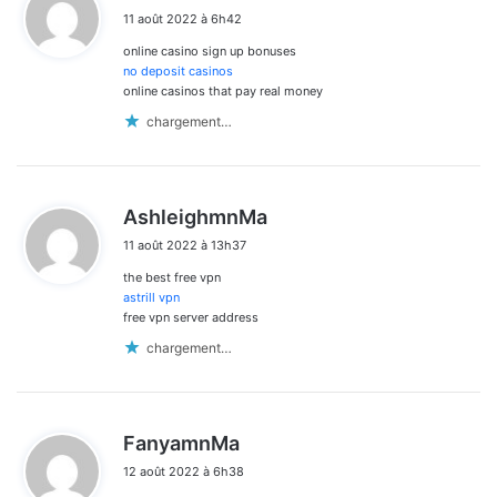
i
11 août 2022 à 6h42
t
online casino sign up bonuses
:
no deposit casinos
online casinos that pay real money
chargement…
d
AshleighmnMa
i
11 août 2022 à 13h37
t
the best free vpn
:
astrill vpn
free vpn server address
chargement…
d
FanyamnMa
i
12 août 2022 à 6h38
t