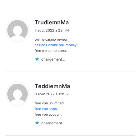
d
TrudiemnMa
i
7 août 2022 à 23h44
t
online casino review
:
casinos online real money
free welcome bonus
chargement…
d
TeddiemnMa
i
8 août 2022 à 12h32
t
free vpn unlimited
:
free vpn apps
free vpn account
chargement…