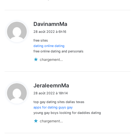
d
DavinamnMa
i
28 août 2022 à 6h16
t
free sites
:
dating online dating
free online dating and personals
chargement…
d
JeraleemnMa
i
28 août 2022 à 18h14
t
top gay dating sites dallas texas
:
apps for dating guys gay
young gay boys looking for daddies dating
chargement…