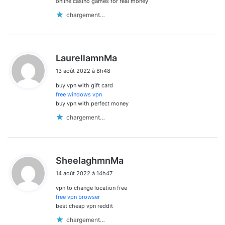
online casino games for real money
chargement…
d
LaurellamnMa
i
13 août 2022 à 8h48
t
buy vpn with gift card
:
free windows vpn
buy vpn with perfect money
chargement…
d
SheelaghmnMa
i
14 août 2022 à 14h47
t
vpn to change location free
:
free vpn browser
best cheap vpn reddit
chargement…