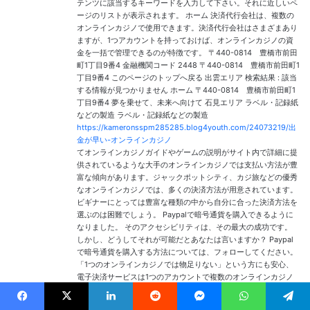
テンツに該当するキーワードを入力して下さい。それに近しいペ
ージのリストが表示されます。 ホーム 決済代行会社は、複数の
オンラインカジノで使用できます。決済代行会社はさまざまあり
ますが、1つアカウントを持っておけば、オンラインカジノの資
金を一括で管理できるのが特徴です。 〒440-0814 豊橋市前田
町1丁目9番4 金融機関コード 2448 〒440-0814 豊橋市前田町1
丁目9番4 このページのトップへ戻る 出雲エリア 検索結果 : 該当
する情報が見つかりません ホーム 〒440-0814 豊橋市前田町1
丁目9番4 夢を乗せて、未来へ向けて 石見エリア ラベル・記録紙
などの製造 ラベル・記録紙などの製造
https://kameronsspm285285.blog4youth.com/24073219/出
金が早い-オンラインカジノ
てオンラインカジノガイドやゲームの説明がサイト内で詳細に提
供されているような大手のオンラインカジノでは支払い方法が豊
富な傾向があります。ジャックポットシティ、カジ旅などの優秀
なオンラインカジノでは、多くの決済方法が用意されています。
ビギナーにとっては豊富な種類の中から自分に合った決済方法を
選ぶのは困難でしょう。 Paypalで暗号通貨を購入できるように
なりました。 そのアクセシビリティは、その最大の成功です。
しかし、どうしてそれが可能だとあなたは言いますか？ Paypal
で暗号通貨を購入する方法については、フォローしてください。
「1つのオンラインカジノでは物足りない」という方にも安心、
電子決済サービスは1つのアカウントで複数のオンラインカジノ
の入出金手続きを行うことができます。 トラストダイスは、仮想
通貨が毎日無料でもらえるので、仮想通貨ウォレットとしても使
Facebook
X
Linkedin
Reddit
Messenger
WhatsApp
Telegram