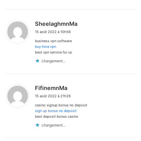
d
SheelaghmnMa
i
15 août 2022 à 10h56
t
business vpn software
:
buy hma vpn
best vpn service for us
chargement…
d
FifinemnMa
i
15 août 2022 à 21h26
t
casino signup bonus no deposit
:
sign up bonus no deposit
best deposit bonus casino
chargement…