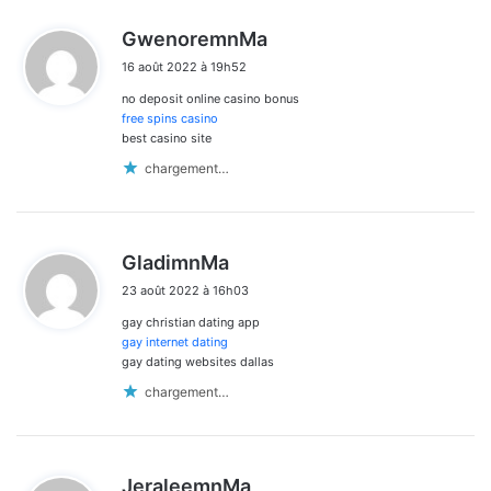
d
GwenoremnMa
i
16 août 2022 à 19h52
t
no deposit online casino bonus
:
free spins casino
best casino site
chargement…
d
GladimnMa
i
23 août 2022 à 16h03
t
gay christian dating app
:
gay internet dating
gay dating websites dallas
chargement…
d
JeraleemnMa