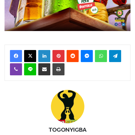
Facebook
X
Linkedin
Pinterest
Reddit
Messenger
WhatsApp
Telegra
Viber
Ligne
Partager par email
Imprimer
TOGONYIGBA