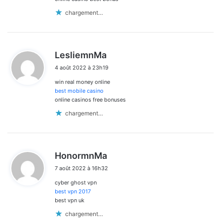
chargement…
d
LesliemnMa
i
4 août 2022 à 23h19
t
win real money online
:
best mobile casino
online casinos free bonuses
chargement…
d
HonormnMa
i
7 août 2022 à 16h32
t
cyber ghost vpn
:
best vpn 2017
best vpn uk
chargement…