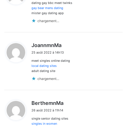
dating gay bbc meet twinks
:
gay bear mens dating
mister gay dating app
chargement…
d
JoannmnMa
i
25 août 2022 à 14h13
t
meet singles online dating
:
local dating sites
adult dating site
chargement…
d
BerthemnMa
i
26 août 2022 à 11h14
t
single senior dating sites
:
singles in women