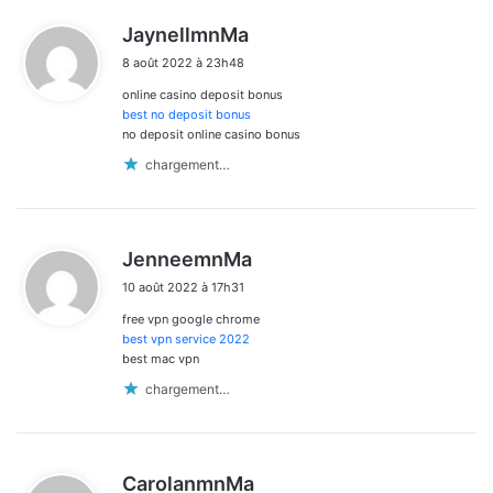
d
JaynellmnMa
i
8 août 2022 à 23h48
t
online casino deposit bonus
:
best no deposit bonus
no deposit online casino bonus
chargement…
d
JenneemnMa
i
10 août 2022 à 17h31
t
free vpn google chrome
:
best vpn service 2022
best mac vpn
chargement…
d
CarolanmnMa