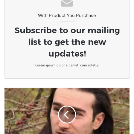
With Product You Purchase
Subscribe to our mailing
list to get the new
updates!
Lorem ipsum dolor sit amet, consectetur.
Damien
Tarel,
l'agresseur
de
Macron
condamné
à