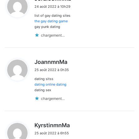
i
24 août 2022 à 10h29
t
list of gay dating sites
:
the gay dating game
gay punk dating
chargement…
d
JoannmnMa
i
25 août 2022 à 0h35
t
dating sitss
:
dating online dating
dating sex
chargement…
d
KyrstinmnMa
i
25 août 2022 à 6h55
t