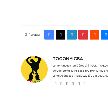
Facebook
X
Linkedin
Pinterest
Reddit
Partager
TOGONYIGBA
Lomé-Amadanhomé (Togo) | RCCM:TG-LOM 2
de Compte:06101-65386500501-49 (agence 
Lomé Apédokoè | Tel:(00228) 99460630/9392
Website
Facebook
X
Linkedin
Instagram
TikTok