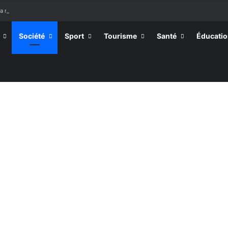
la rentrée 2026-2027, 160 restés sur la touche
Société
Sport
Tourisme
Santé
Éducati