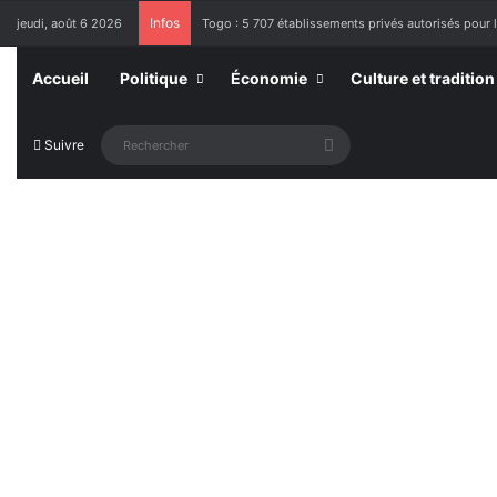
Infos
jeudi, août 6 2026
Togo : 5 707 établissements privés autorisés pour 
Accueil
Politique
Économie
Culture et tradition
Rechercher
Suivre