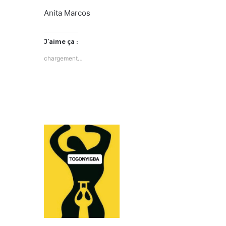
Anita Marcos
J’aime ça :
chargement…