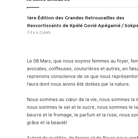
1ère Édition des Grandes Retrouvailles des
Ressortissants de Kpélé Govié Apégamé / Sokp
il y a 2 jours
Le 08 Mars, que nous soyons femmes au foyer, femm
avocates, coiffeuses, couturières et autres, en fai
reprenons conscience de ce que nous représentons
l’aura dont nous avons été dotées par la nature.
Nous sommes au cœur de la vie, nous sommes la moit
nous sommes le sel et le sucre, nous sommes le lait et
beurre et le fromage, le parfum et la rose, nous so
grâce et la beauté!
Autant de qualités, de forces et de fleurs nous co