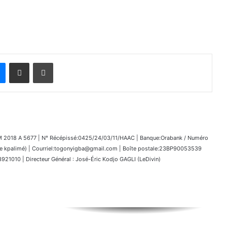
Messenger
Partager par email
Imprimer
018 A 5677 | N° Récépissé:0425/24/03/11/HAAC | Banque:Orabank / Numéro
kpalimé) | Courriel:togonyigba@gmail.com | Boîte postale:23BP90053539
1010 | Directeur Général : José-Éric Kodjo GAGLI (LeDivin)