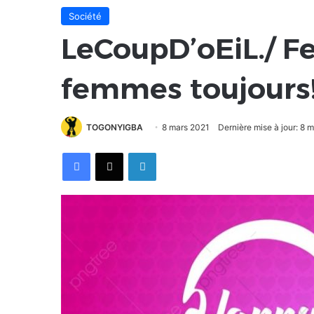
Société
LeCoupD’oEiL./ F
femmes toujours
TOGONYIGBA
8 mars 2021
Dernière mise à jour: 8 
Facebook
X
Linkedin