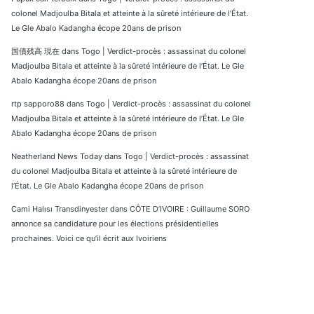
colonel Madjoulba Bitala et atteinte à la sûreté intérieure de l’État.
Le Gle Abalo Kadangha écope 20ans de prison
国債残高 現在
dans
Togo | Verdict-procès : assassinat du colonel
Madjoulba Bitala et atteinte à la sûreté intérieure de l’État. Le Gle
Abalo Kadangha écope 20ans de prison
rtp sapporo88
dans
Togo | Verdict-procès : assassinat du colonel
Madjoulba Bitala et atteinte à la sûreté intérieure de l’État. Le Gle
Abalo Kadangha écope 20ans de prison
Neatherland News Today
dans
Togo | Verdict-procès : assassinat
du colonel Madjoulba Bitala et atteinte à la sûreté intérieure de
l’État. Le Gle Abalo Kadangha écope 20ans de prison
Cami Halısı Transdinyester
dans
CÔTE D’IVOIRE : Guillaume SORO
annonce sa candidature pour les élections présidentielles
prochaines. Voici ce qu’il écrit aux Ivoiriens