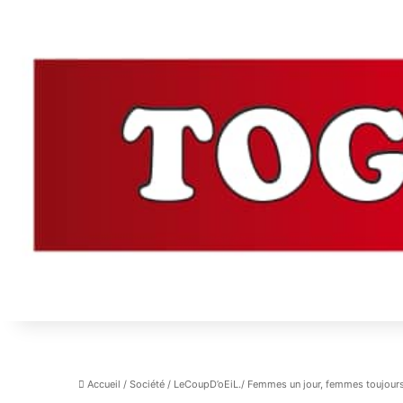
Accueil
/
Société
/
LeCoupD’oEiL./ Femmes un jour, femmes toujours