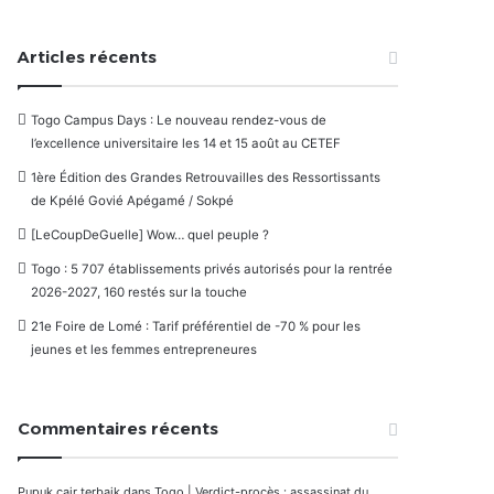
Articles récents
Togo Campus Days : Le nouveau rendez-vous de
l’excellence universitaire les 14 et 15 août au CETEF
1ère Édition des Grandes Retrouvailles des Ressortissants
de Kpélé Govié Apégamé / Sokpé
[LeCoupDeGuelle] Wow… quel peuple ?
Togo : 5 707 établissements privés autorisés pour la rentrée
2026-2027, 160 restés sur la touche
21e Foire de Lomé : Tarif préférentiel de -70 % pour les
jeunes et les femmes entrepreneures
Commentaires récents
Pupuk cair terbaik
dans
Togo | Verdict-procès : assassinat du