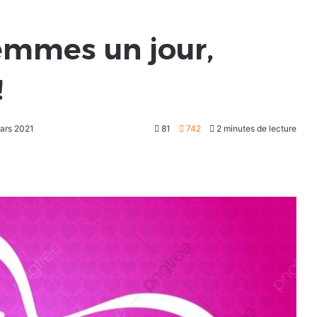
emmes un jour,
!
mars 2021
81
742
2 minutes de lecture