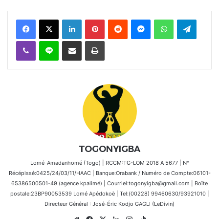
Facebook
X
Linkedin
Pinterest
Reddit
Messenger
WhatsApp
Telegra
Viber
Ligne
Partager par email
Imprimer
TOGONYIGBA
Lomé-Amadanhomé (Togo) | RCCM:TG-LOM 2018 A 5677 | N°
Récépissé:0425/24/03/11/HAAC | Banque:Orabank / Numéro de Compte:06101-
65386500501-49 (agence kpalimé) | Courriel:togonyigba@gmail.com | Boîte
postale:23BP90053539 Lomé Apédokoè | Tel:(00228) 99460630/93921010 |
Directeur Général : José-Éric Kodjo GAGLI (LeDivin)