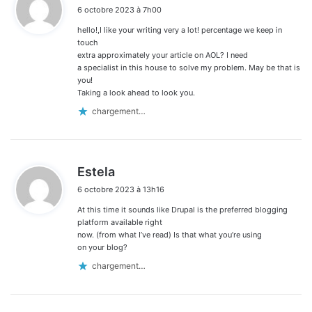
i
6 octobre 2023 à 7h00
t
hello!,I like your writing very a lot! percentage we keep in
:
touch
extra approximately your article on AOL? I need
a specialist in this house to solve my problem. May be that is
you!
Taking a look ahead to look you.
chargement…
d
Estela
i
6 octobre 2023 à 13h16
t
At this time it sounds like Drupal is the preferred blogging
:
platform available right
now. (from what I’ve read) Is that what you’re using
on your blog?
chargement…