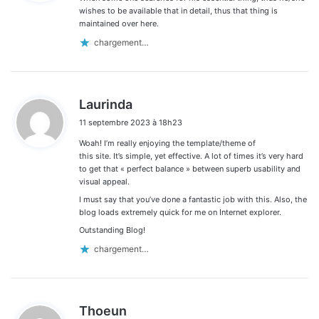
:
wishes to be available that in detail, thus that thing is
maintained over here.
chargement…
d
Laurinda
i
11 septembre 2023 à 18h23
t
Woah! I’m really enjoying the template/theme of
:
this site. It’s simple, yet effective. A lot of times it’s very hard
to get that « perfect balance » between superb usability and
visual appeal.
I must say that you’ve done a fantastic job with this. Also, the
blog loads extremely quick for me on Internet explorer.
Outstanding Blog!
chargement…
d
Thoeun