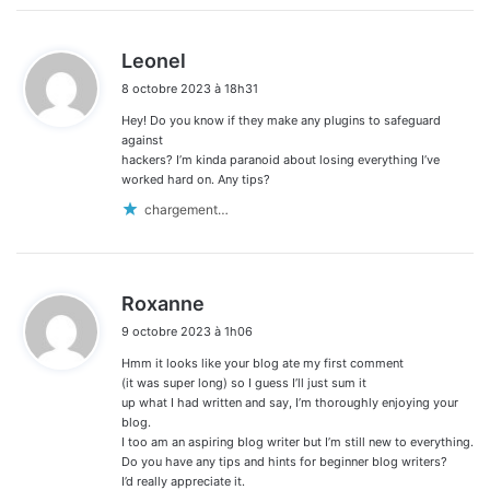
d
Leonel
i
8 octobre 2023 à 18h31
t
Hey! Do you know if they make any plugins to safeguard
:
against
hackers? I’m kinda paranoid about losing everything I’ve
worked hard on. Any tips?
chargement…
d
Roxanne
i
9 octobre 2023 à 1h06
t
Hmm it looks like your blog ate my first comment
:
(it was super long) so I guess I’ll just sum it
up what I had written and say, I’m thoroughly enjoying your
blog.
I too am an aspiring blog writer but I’m still new to everything.
Do you have any tips and hints for beginner blog writers?
I’d really appreciate it.