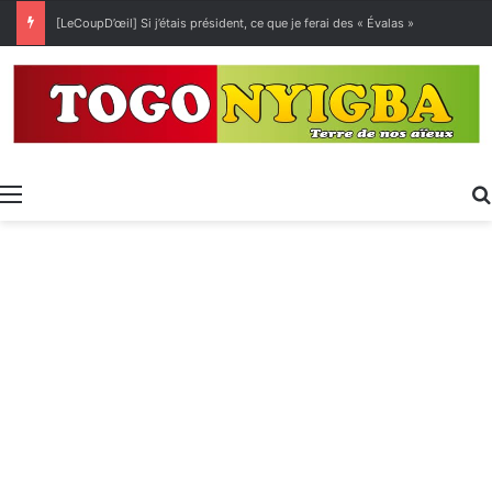
[LeCoupD’œil] Si j’étais président, ce que je ferai des « Évalas »
Menu