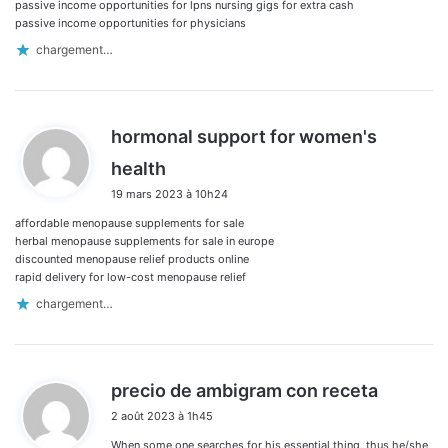
:
passive income opportunities for lpns nursing gigs for extra cash
passive income opportunities for physicians
chargement…
hormonal support for women's
d
health
i
19 mars 2023 à 10h24
t
affordable menopause supplements for sale
:
herbal menopause supplements for sale in europe
discounted menopause relief products online
rapid delivery for low-cost menopause relief
chargement…
d
precio de ambigram con receta
i
2 août 2023 à 1h45
t
When some one searches for his essential thing, thus he/she