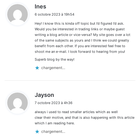
d
Ines
i
6 octobre 2023 à 19h54
t
Hey! I know this is kinda off topic but I’d figured I’d ask.
:
Would you be interested in trading links or maybe guest
writing a blog article or vice-versa? My site goes over a lot
of the same subjects as yours and I think we could greatly
benefit from each other. If you are interested feel free to
shoot me an e-mail. I look forward to hearing from you!
Superb blog by the way!
chargement…
d
Jayson
i
7 octobre 2023 à 4h36
t
always i used to read smaller articles which as well
:
clear their motive, and that is also happening with this article
which I am reading here.
chargement…