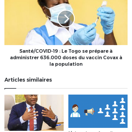
19
:
Le
Togo
se
prépare
à
administrer
636.000
Santé/COVID-19 : Le Togo se prépare à
doses
administrer 636.000 doses du vaccin Covax à
du
la population
vaccin
Covax
Articles similaires
à
la
population