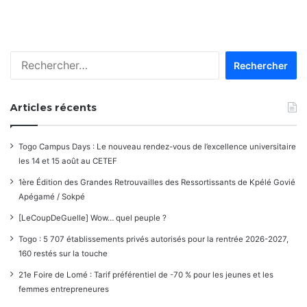
Rechercher :
Articles récents
Togo Campus Days : Le nouveau rendez-vous de l’excellence universitaire
les 14 et 15 août au CETEF
1ère Édition des Grandes Retrouvailles des Ressortissants de Kpélé Govié
Apégamé / Sokpé
[LeCoupDeGuelle] Wow… quel peuple ?
Togo : 5 707 établissements privés autorisés pour la rentrée 2026-2027,
160 restés sur la touche
21e Foire de Lomé : Tarif préférentiel de -70 % pour les jeunes et les
femmes entrepreneures