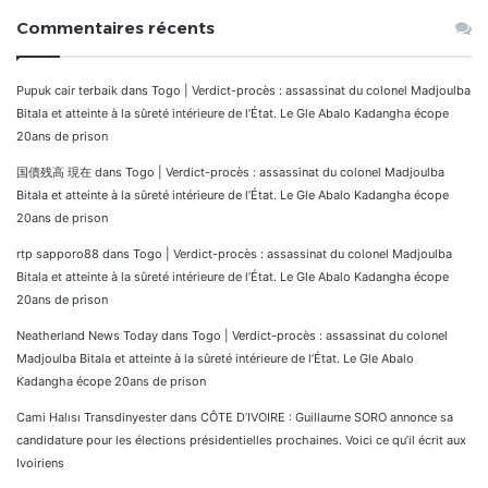
Commentaires récents
Pupuk cair terbaik
dans
Togo | Verdict-procès : assassinat du colonel Madjoulba
Bitala et atteinte à la sûreté intérieure de l’État. Le Gle Abalo Kadangha écope
20ans de prison
国債残高 現在
dans
Togo | Verdict-procès : assassinat du colonel Madjoulba
Bitala et atteinte à la sûreté intérieure de l’État. Le Gle Abalo Kadangha écope
20ans de prison
rtp sapporo88
dans
Togo | Verdict-procès : assassinat du colonel Madjoulba
Bitala et atteinte à la sûreté intérieure de l’État. Le Gle Abalo Kadangha écope
20ans de prison
Neatherland News Today
dans
Togo | Verdict-procès : assassinat du colonel
Madjoulba Bitala et atteinte à la sûreté intérieure de l’État. Le Gle Abalo
Kadangha écope 20ans de prison
Cami Halısı Transdinyester
dans
CÔTE D’IVOIRE : Guillaume SORO annonce sa
candidature pour les élections présidentielles prochaines. Voici ce qu’il écrit aux
Ivoiriens