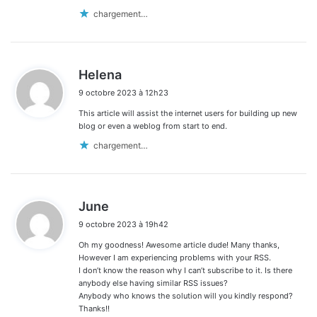
chargement…
d
Helena
i
9 octobre 2023 à 12h23
t
This article will assist the internet users for building up new
:
blog or even a weblog from start to end.
chargement…
d
June
i
9 octobre 2023 à 19h42
t
Oh my goodness! Awesome article dude! Many thanks,
:
However I am experiencing problems with your RSS.
I don’t know the reason why I can’t subscribe to it. Is there
anybody else having similar RSS issues?
Anybody who knows the solution will you kindly respond?
Thanks!!