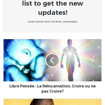
list to get the new
updates!
Lorem ipsum dolor sit amet, consectetur.
Libre
Pensée
:
La
Réincarnation,
Croire
ou
ne
pas
Croire?
Libre Pensée : La Réincarnation, Croire ou ne
pas Croire?
Santé/COVID-