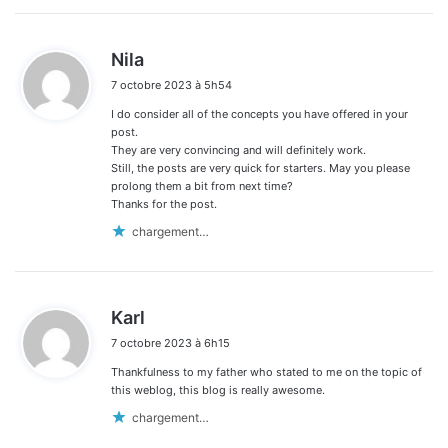
d
Nila
i
7 octobre 2023 à 5h54
t
I do consider all of the concepts you have offered in your
:
post.
They are very convincing and will definitely work.
Still, the posts are very quick for starters. May you please
prolong them a bit from next time?
Thanks for the post.
chargement…
d
Karl
i
7 octobre 2023 à 6h15
t
Thankfulness to my father who stated to me on the topic of
:
this weblog, this blog is really awesome.
chargement…