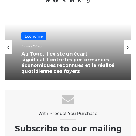
Website
Facebook
X
Linkedin
Instagram
TikTok
Économie
3 mars 2026
Au Togo, il existe un écart
significatif entre les performances
économiques reconnues et la réalité
quotidienne des foyers
With Product You Purchase
Subscribe to our mailing