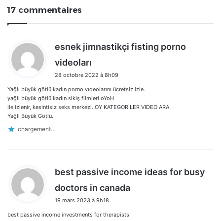
17 commentaires
esnek jimnastikçi fisting porno
d
videoları
i
28 octobre 2022 à 8h09
t
Yağlı büyük götlü kadın porno vıdeolarını ücretsiz izle.
:
yağlı büyük götlü kadın sikiş filmleri oYoH
ile izlenir, kesintisiz seks merkezi. OY KATEGORİLER VIDEO ARA.
Yağlı Büyük Götlü.
chargement…
best passive income ideas for busy
d
doctors in canada
i
19 mars 2023 à 9h18
t
best passive income investments for therapists