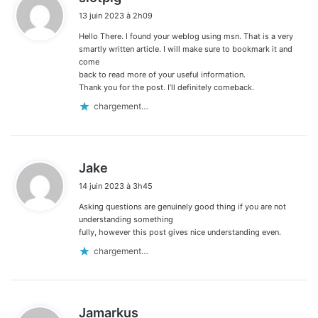
i
13 juin 2023 à 2h09
t
Hello There. I found your weblog using msn. That is a very
:
smartly written article. I will make sure to bookmark it and
come
back to read more of your useful information.
Thank you for the post. I’ll definitely comeback.
chargement…
d
Jake
i
14 juin 2023 à 3h45
t
Asking questions are genuinely good thing if you are not
:
understanding something
fully, however this post gives nice understanding even.
chargement…
d
Jamarkus