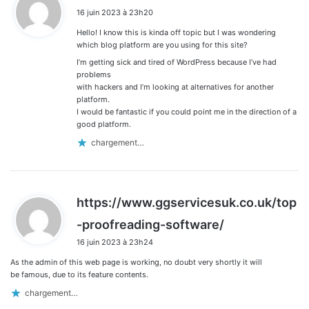
i
16 juin 2023 à 23h20
t
Hello! I know this is kinda off topic but I was wondering
:
which blog platform are you using for this site?
I’m getting sick and tired of WordPress because I’ve had
problems
with hackers and I’m looking at alternatives for another
platform.
I would be fantastic if you could point me in the direction of a
good platform.
chargement…
https://www.ggservicesuk.co.uk/top
d
-proofreading-software/
i
16 juin 2023 à 23h24
t
As the admin of this web page is working, no doubt very shortly it will
:
be famous, due to its feature contents.
chargement…