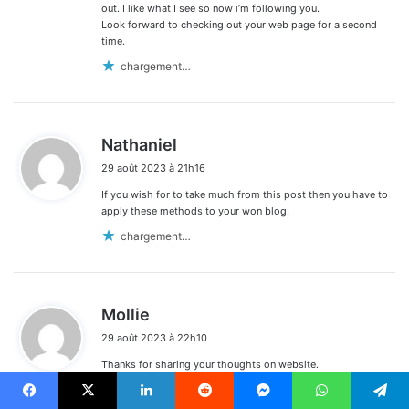
out. I like what I see so now i’m following you.
Look forward to checking out your web page for a second
time.
chargement…
d
Nathaniel
i
29 août 2023 à 21h16
t
If you wish for to take much from this post then you have to
:
apply these methods to your won blog.
chargement…
d
Mollie
i
29 août 2023 à 22h10
t
Thanks for sharing your thoughts on website.
:
Regards
chargement…
Facebook
X
Linkedin
Reddit
Messenger
WhatsApp
Telegram