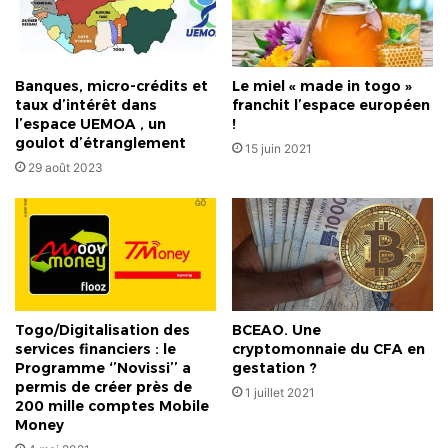
couronne
de
Miss(…)
mais…
Banques, micro-crédits et
Le miel « made in togo »
»
taux d’intérêt dans
franchit l’espace européen
l’espace UEMOA , un
!
goulot d’étranglement
15 juin 2021
29 août 2023
Togo/Digitalisation des
BCEAO. Une
services financiers : le
cryptomonnaie du CFA en
Programme ‘’Novissi’’ a
gestation ?
permis de créer près de
1 juillet 2021
200 mille comptes Mobile
Money