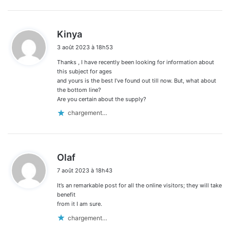
d
Kinya
i
3 août 2023 à 18h53
t
Thanks , I have recently been looking for information about
:
this subject for ages
and yours is the best I’ve found out till now. But, what about
the bottom line?
Are you certain about the supply?
chargement…
d
Olaf
i
7 août 2023 à 18h43
t
It’s an remarkable post for all the online visitors; they will take
:
benefit
from it I am sure.
chargement…