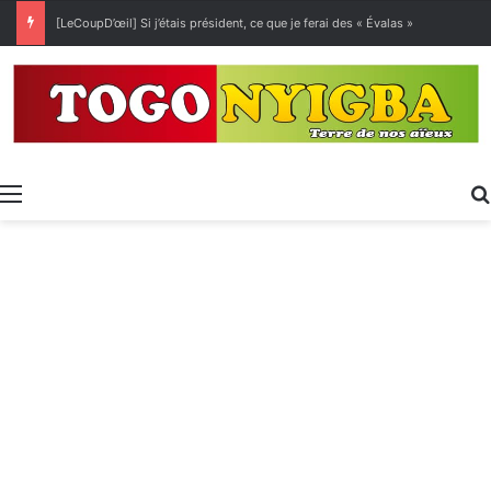
[LeCoupD’œil] Si j’étais président, ce que je ferai des « Évalas »
Menu