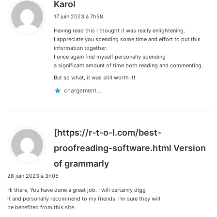
d
Karol
i
17 juin 2023 à 7h58
t
Having read this I thought it was really enlightening.
:
I appreciate you spending some time and effort to put this
information together.
I once again find myself personally spending
a significant amount of time both reading and commenting.
But so what, it was still worth it!
chargement…
[https://r-t-o-l.com/best-
proofreading-software.html Version
d
of grammarly
i
28 juin 2023 à 3h05
t
Hi there, You have done a great job. I will certainly digg
:
it and personally recommend to my friends. I’m sure they will
be benefited from this site.