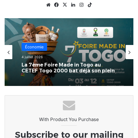
Website
Facebook
X
Linkedin
Instagram
TikTok
Économie
4 juillet 2026
La 7ème Foire Made in Togo au
CETEF Togo 2000 bat déjà son plein
With Product You Purchase
Subscribe to our mailing