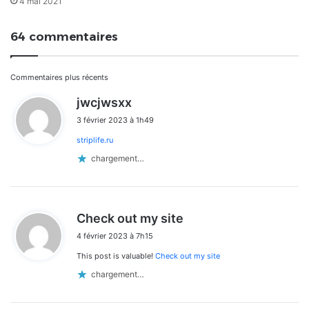
4 mai 2021
64 commentaires
Navigation
Commentaires plus récents
d
jwcjwsxx
dans
i
3 février 2023 à 1h49
t
les
striplife.ru
:
commentaires
chargement…
d
Check out my site
i
4 février 2023 à 7h15
t
This post is valuable!
Check out my site
:
chargement…