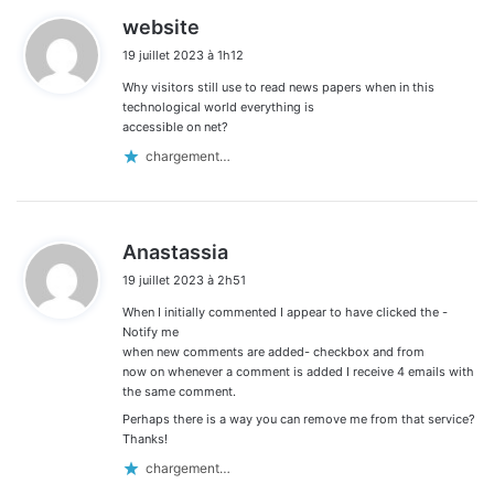
d
website
i
19 juillet 2023 à 1h12
t
Why visitors still use to read news papers when in this
:
technological world everything is
accessible on net?
chargement…
d
Anastassia
i
19 juillet 2023 à 2h51
t
When I initially commented I appear to have clicked the -
:
Notify me
when new comments are added- checkbox and from
now on whenever a comment is added I receive 4 emails with
the same comment.
Perhaps there is a way you can remove me from that service?
Thanks!
chargement…