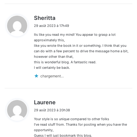
d
Sheritta
i
29 août 2023 à 17h49
t
Its like you read my mind! You appear to grasp a lot
:
approximately this,
like you wrote the book in it or something. I think that you
can do with a few percent to drive the message home a bit,
however other than that,
this is wonderful blog. A fantastic read.
I will certainly be back.
chargement…
d
Laurene
i
29 août 2023 à 20h38
t
Your style is so unique compared to other folks
:
I’ve read stuff from. Thanks for posting when you have the
opportunity,
Guess I will just bookmark this blog.