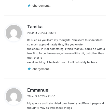
chargement…
d
Tamika
i
29 août 2023 à 20h51
t
Its such as you learn my thoughts! You seem to understand
:
so much approximately this, like you wrote
the ebook in it or something. I think that you could do with a
few % to force the message house a little bit, but other than
that, that is
excellent blog. A fantastic read. I will definitely be back.
chargement…
d
Emmanuel
i
29 août 2023 à 21h10
t
My spouse and I stumbled over here by a different page and
:
thought I may as well check things