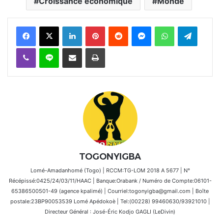
Croissance économique
Monde
Facebook
X
Linkedin
Pinterest
Reddit
Messenger
WhatsApp
Telegra
Viber
Ligne
Partager par email
Imprimer
TOGONYIGBA
Lomé-Amadanhomé (Togo) | RCCM:TG-LOM 2018 A 5677 | N°
Récépissé:0425/24/03/11/HAAC | Banque:Orabank / Numéro de Compte:06101-
65386500501-49 (agence kpalimé) | Courriel:togonyigba@gmail.com | Boîte
postale:23BP90053539 Lomé Apédokoè | Tel:(00228) 99460630/93921010 |
Directeur Général : José-Éric Kodjo GAGLI (LeDivin)