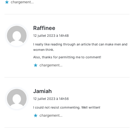
chargement…
d
Raffinee
i
12 juillet 2023 à 14h48
t
I really like reading through an article that can make men and
:
women think.
Also, thanks for permitting me to comment!
chargement…
d
Jamiah
i
12 juillet 2023 à 14h56
t
I could not resist commenting. Well written!
:
chargement…