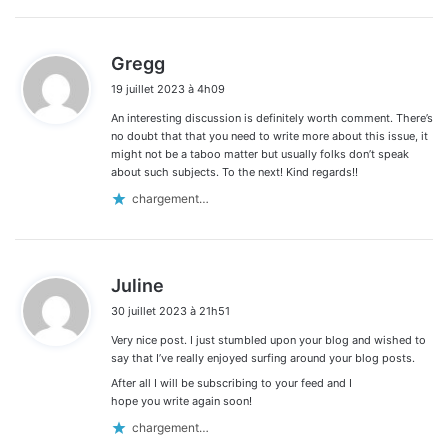
d
Gregg
i
19 juillet 2023 à 4h09
t
An interesting discussion is definitely worth comment. There’s
:
no doubt that that you need to write more about this issue, it
might not be a taboo matter but usually folks don’t speak
about such subjects. To the next! Kind regards!!
chargement…
d
Juline
i
30 juillet 2023 à 21h51
t
Very nice post. I just stumbled upon your blog and wished to
:
say that I’ve really enjoyed surfing around your blog posts.
After all I will be subscribing to your feed and I
hope you write again soon!
chargement…