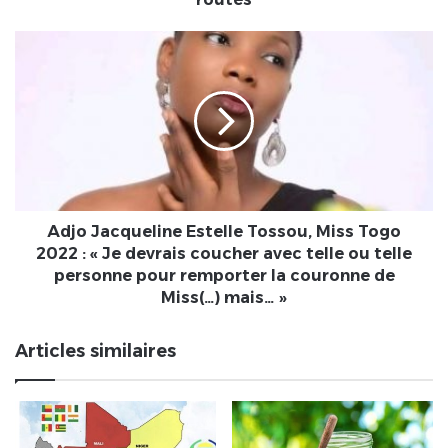
le
reboisement
Adjo
des
Jacqueline
abords
Estelle
des
Tossou,
nouvelles
Miss
routes
Togo
2022
:
«
Je
Adjo Jacqueline Estelle Tossou, Miss Togo
devrais
2022 : « Je devrais coucher avec telle ou telle
coucher
personne pour remporter la couronne de
avec
Miss(…) mais… »
telle
ou
Articles similaires
telle
personne
pour
remporter
la