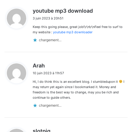
d
youtube mp3 download
i
3 juin 2023 à 20h51
t
Keep this going please, great job!\r\n\r\nFeel free to surf to
:
my website :
youtube mp3 downloader
chargement…
d
Arah
i
10 juin 2023 à 11h57
t
Hi, I do think this is an excellent blog. I stumbledupon it
I
:
may return yet again since I bookmarked it. Money and
freedom is the best way to change, may you be rich and
continue to guide others.
chargement…
d
slotpig