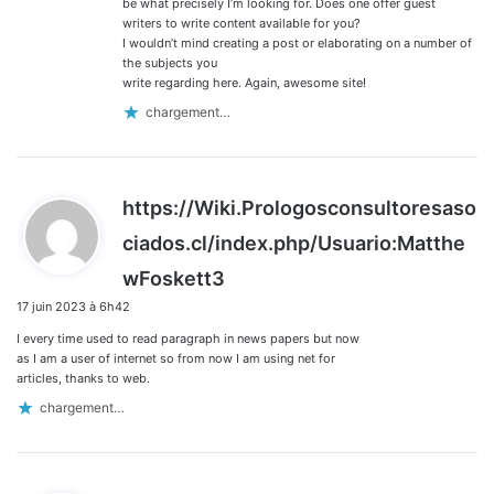
be what precisely I’m looking for. Does one offer guest
writers to write content available for you?
I wouldn’t mind creating a post or elaborating on a number of
the subjects you
write regarding here. Again, awesome site!
chargement…
https://Wiki.Prologosconsultoresaso
ciados.cl/index.php/Usuario:Matthe
d
wFoskett3
i
17 juin 2023 à 6h42
t
I every time used to read paragraph in news papers but now
:
as I am a user of internet so from now I am using net for
articles, thanks to web.
chargement…