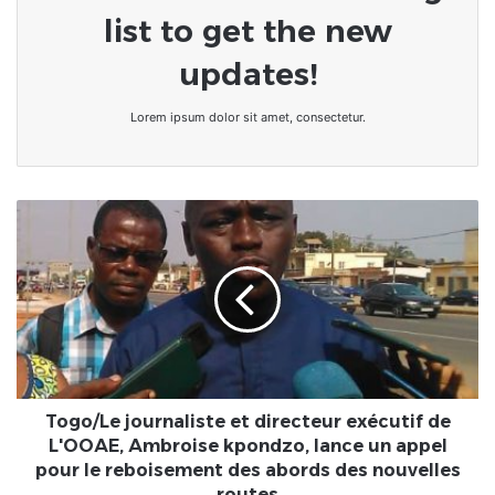
list to get the new
updates!
Lorem ipsum dolor sit amet, consectetur.
Togo/Le
journaliste
et
directeur
exécutif
de
L'OOAE,
Ambroise
kpondzo,
lance
Togo/Le journaliste et directeur exécutif de
un
L'OOAE, Ambroise kpondzo, lance un appel
appel
pour le reboisement des abords des nouvelles
pour
routes