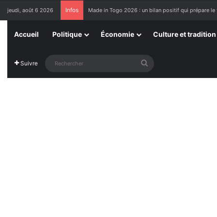
Infos
jeudi, août 6 2026
[LeCoupD’œil] Si j’étais président, ce que je ferai d
Accueil
Politique
Économie
Culture et tradition
Rechercher
Suivre