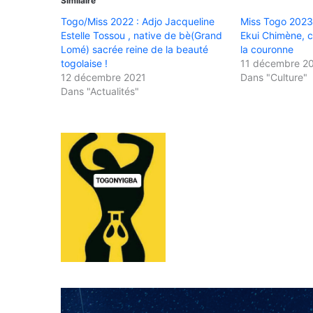
Similaire
Togo/Miss 2022 : Adjo Jacqueline
Miss Togo 202
Estelle Tossou , native de bè(Grand
Ekui Chimène, c
Lomé) sacrée reine de la beauté
la couronne
togolaise !
11 décembre 2
12 décembre 2021
Dans "Culture"
Dans "Actualités"