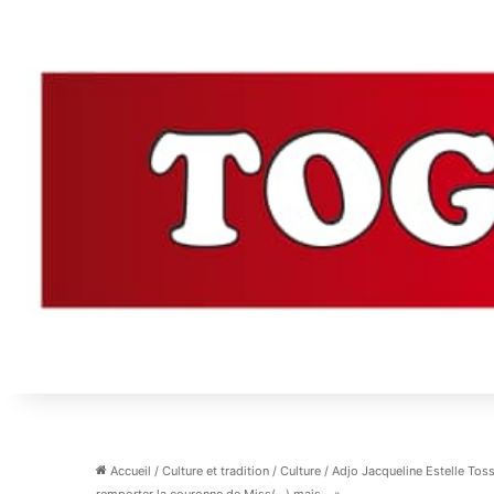
Accueil
/
Culture et tradition
/
Culture
/
Adjo Jacqueline Estelle Toss