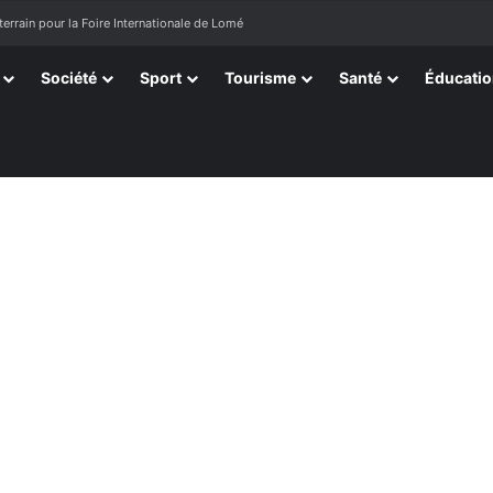
es « Évalas »
Société
Sport
Tourisme
Santé
Éducati