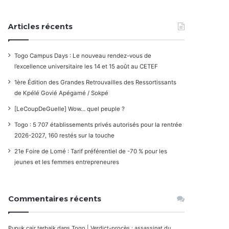
Articles récents
Togo Campus Days : Le nouveau rendez-vous de
l’excellence universitaire les 14 et 15 août au CETEF
1ère Édition des Grandes Retrouvailles des Ressortissants
de Kpélé Govié Apégamé / Sokpé
[LeCoupDeGuelle] Wow… quel peuple ?
Togo : 5 707 établissements privés autorisés pour la rentrée
2026-2027, 160 restés sur la touche
21e Foire de Lomé : Tarif préférentiel de -70 % pour les
jeunes et les femmes entrepreneures
Commentaires récents
Pupuk cair terbaik
dans
Togo | Verdict-procès : assassinat du