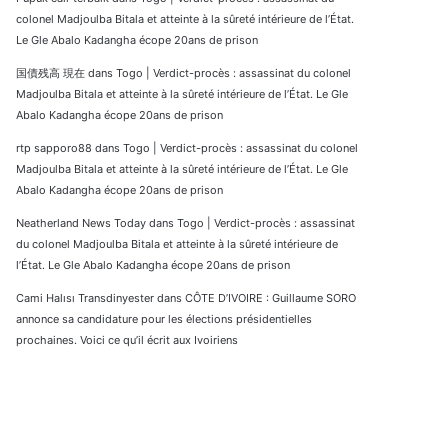
colonel Madjoulba Bitala et atteinte à la sûreté intérieure de l’État.
Le Gle Abalo Kadangha écope 20ans de prison
国債残高 現在
dans
Togo | Verdict-procès : assassinat du colonel
Madjoulba Bitala et atteinte à la sûreté intérieure de l’État. Le Gle
Abalo Kadangha écope 20ans de prison
rtp sapporo88
dans
Togo | Verdict-procès : assassinat du colonel
Madjoulba Bitala et atteinte à la sûreté intérieure de l’État. Le Gle
Abalo Kadangha écope 20ans de prison
Neatherland News Today
dans
Togo | Verdict-procès : assassinat
du colonel Madjoulba Bitala et atteinte à la sûreté intérieure de
l’État. Le Gle Abalo Kadangha écope 20ans de prison
Cami Halısı Transdinyester
dans
CÔTE D’IVOIRE : Guillaume SORO
annonce sa candidature pour les élections présidentielles
prochaines. Voici ce qu’il écrit aux Ivoiriens