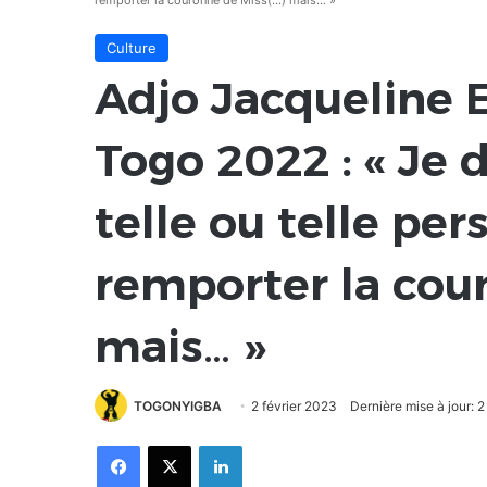
remporter la couronne de Miss(…) mais… »
Culture
Adjo Jacqueline E
Togo 2022 : « Je 
telle ou telle pe
remporter la cou
mais… »
TOGONYIGBA
2 février 2023
Dernière mise à jour: 2
Facebook
X
Linkedin