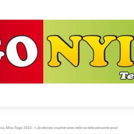
ou, Miss Togo 2022 : « Je devrais coucher avec telle ou telle personne pour