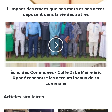
actes
déposent
L’impact des traces que nos mots et nos actes
dans
déposent dans la vie des autres
la
vie
Écho
des
des
autres
Communes
•
Golfe
2
:
Le
Maire
Éric
Écho des Communes • Golfe 2 : Le Maire Éric
Kpadé
Kpadé rencontre les acteurs locaux de sa
rencontre
commune
les
acteurs
Articles similaires
locaux
de
sa