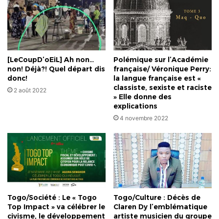
commune
[LeCoupD’oEiL] Ah non…
Polémique sur l’Académie
non! Déjà?! Quel départ dis
française/ Véronique Perry:
donc!
la langue française est «
classiste, sexiste et raciste
2 août 2022
» Elle donne des
explications
4 novembre 2022
Togo/Société : Le « Togo
Togo/Culture : Décès de
Top Impact » va célébrer le
Claren Dy l’emblématique
civisme, le développement
artiste musicien du groupe