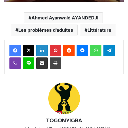
Ahmed Ayanwalé AYANDEDJI
Les problèmes d'adultes
Littérature
Facebook
X
Linkedin
Pinterest
Reddit
Messenger
WhatsApp
Telegra
Viber
Ligne
Partager par email
Imprimer
TOGONYIGBA