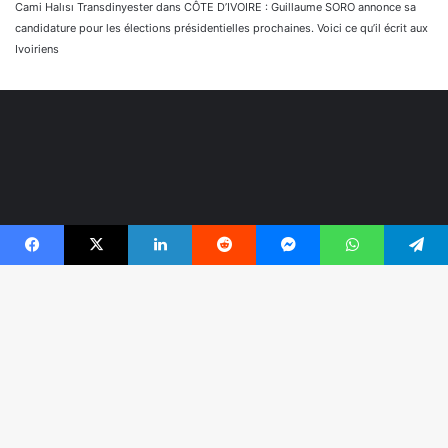
Cami Halısı Transdinyester
dans
CÔTE D’IVOIRE : Guillaume SORO annonce sa
candidature pour les élections présidentielles prochaines. Voici ce qu’il écrit aux
Ivoiriens
Facebook
X
Linkedin
Reddit
Messenger
WhatsApp
Telegram
© Copyright 2026, Tous droits réservés |
Réaliser par
B
Togonyigba
r
Facebook
TikTok
WhatsApp
e