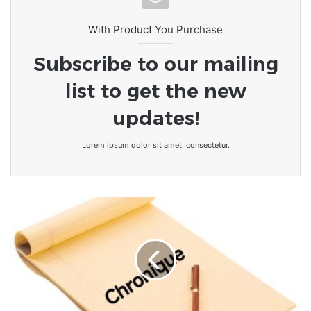
With Product You Purchase
Subscribe to our mailing
list to get the new
updates!
Lorem ipsum dolor sit amet, consectetur.
L’impact
des
traces
que
nos
mots
et
nos