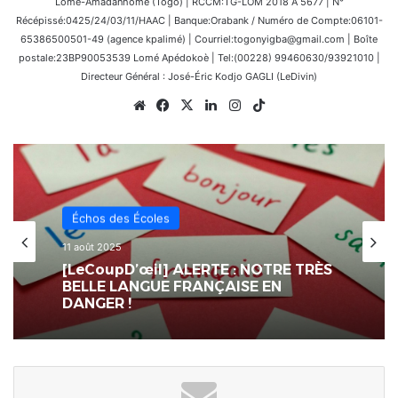
Lomé-Amadanhomé (Togo) | RCCM:TG-LOM 2018 A 5677 | N°
Récépissé:0425/24/03/11/HAAC | Banque:Orabank / Numéro de Compte:06101-
65386500501-49 (agence kpalimé) | Courriel:togonyigba@gmail.com | Boîte
postale:23BP90053539 Lomé Apédokoè | Tel:(00228) 99460630/93921010 |
Directeur Général : José-Éric Kodjo GAGLI (LeDivin)
Website
Facebook
X
Linkedin
Instagram
TikTok
Culture
31 janvier 2025
Le Casting du festival d’humour
« Mon Premier Montreux 2025 » s’est
tenu à Lomé