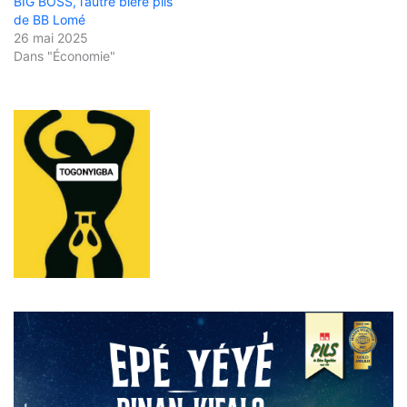
BIG BOSS, l’autre bière pils
de BB Lomé
26 mai 2025
Dans "Économie"