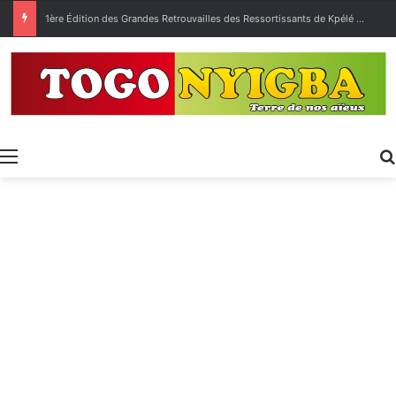
1ère Édition des Grandes Retrouvailles des Ressortissants de Kpélé Govié Apégamé / Sokpé
Menu