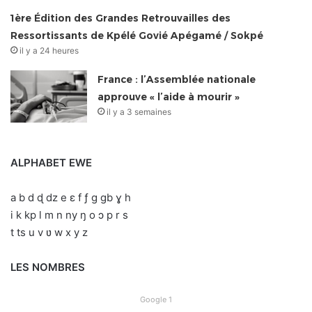
1ère Édition des Grandes Retrouvailles des
Ressortissants de Kpélé Govié Apégamé / Sokpé
il y a 24 heures
France : l’Assemblée nationale
approuve « l’aide à mourir »
il y a 3 semaines
ALPHABET EWE
a b d ɖ dz e ɛ f ƒ g gb ɣ h
i k kp l m n ny ŋ o ɔ p r s
t ts u v ʋ w x y z
LES NOMBRES
Google 1