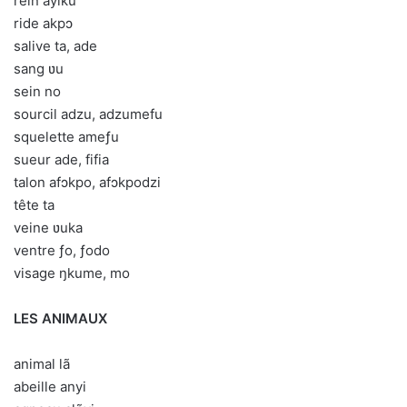
rein ayiku
ride akpɔ
salive ta, ade
sang ʋu
sein no
sourcil adzu, adzumefu
squelette ameƒu
sueur ade, fifia
talon afɔkpo, afɔkpodzi
tête ta
veine ʋuka
ventre ƒo, ƒodo
visage ŋkume, mo
LES ANIMAUX
animal lã
abeille anyi