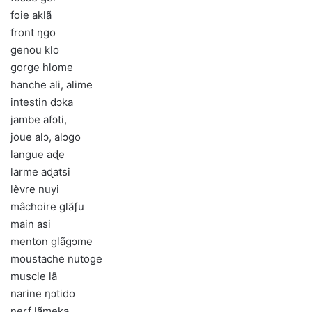
foie aklã
front ŋgo
genou klo
gorge hlome
hanche ali, alime
intestin dɔka
jambe afɔti,
joue alɔ, alɔgo
langue aɖe
larme aɖatsi
lèvre nuyi
mâchoire glãƒu
main asi
menton glãgɔme
moustache nutoge
muscle lã
narine ŋɔtido
nerf lãmeka