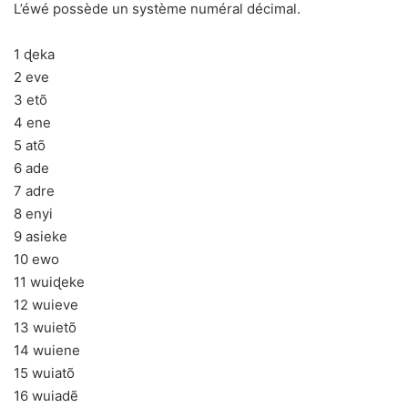
L’éwé possède un système numéral décimal.
1 ɖeka
2 eve
3 etõ
4 ene
5 atõ
6 ade
7 adre
8 enyi
9 asieke
10 ewo
11 wuiɖeke
12 wuieve
13 wuietõ
14 wuiene
15 wuiatõ
16 wuiadẽ