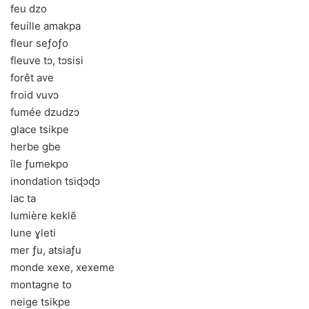
feu dzo
feuille amakpa
fleur seƒoƒo
fleuve tɔ, tɔsisi
forêt ave
froid vuvɔ
fumée dzudzɔ
glace tsikpe
herbe gbe
île ƒumekpo
inondation tsiɖɔɖɔ
lac ta
lumière keklẽ
lune ɣleti
mer ƒu, atsiaƒu
monde xexe, xexeme
montagne to
neige tsikpe