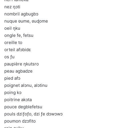
nez ŋɔti
nombril agbugbɔ
nuque ʋume, ʋuɖome
oeil ŋku
ongle fe, fetsu
oreille to
orteil afɔbidɛ
os ƒu
paupière ŋkutsro
peau agbadze
pied afɔ
poignet alɔnu, alɔtinu
poing kɔ
poitrine akɔta
pouce degblefetsu
pouls dziƒoƒo, dzi ƒe dɔwɔwɔ
poumon dzɔfito