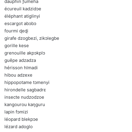
dauphin ƒumeha
écureuil kadzidɔe
éléphant atiglinyi
escargot abɔbɔ
fourmi ɖeɖi
girafe dzogbezi, zikɔlegbe
gorille kese
grenouille akpɔkplɔ
guêpe adzadza
hérisson hlmadi
hibou adzexe
hippopotame tɔmenyi
hirondelle sagbadrɛ
insecte nudzodzoe
kangourou kaŋguru
lapin fɔmizi
léopard blekpɔe
lézard adoglo