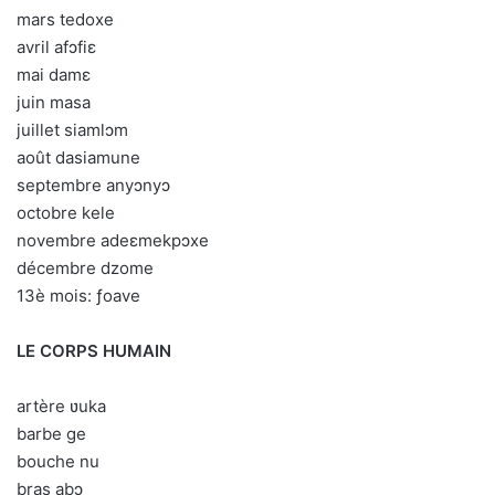
mars tedoxe
avril afɔfiɛ
mai damɛ
juin masa
juillet siamlɔm
août dasiamune
septembre anyɔnyɔ
octobre kele
novembre adeɛmekpɔxe
décembre dzome
13è mois: ƒoave
LE CORPS HUMAIN
artère ʋuka
barbe ge
bouche nu
bras abɔ