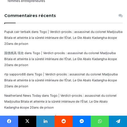
femmes entrepreneures
Commentaires récents
Pupuk cair terbaik
dans
Togo | Verdict-procès : assassinat du colonel Madjoulba
Bitala et atteinte à la sûreté intérieure de l’État. Le Gle Abalo Kadangha écope
20ans de prison
国債残高 現在
dans
Togo | Verdict-procès : assassinat du colonel Madjoulba
Bitala et atteinte à la sûreté intérieure de l’État. Le Gle Abalo Kadangha écope
20ans de prison
rtp sapporo88
dans
Togo | Verdict-procès : assassinat du colonel Madjoulba
Bitala et atteinte à la sûreté intérieure de l’État. Le Gle Abalo Kadangha écope
20ans de prison
Neatherland News Today
dans
Togo | Verdict-procès : assassinat du colonel
Madjoulba Bitala et atteinte à la sûreté intérieure de l’État. Le Gle Abalo
Kadangha écope 20ans de prison
Cami Halısı Transdinyester
dans
CÔTE D’IVOIRE : Guillaume SORO annonce sa
candidature pour les élections présidentielles prochaines. Voici ce qu’il écrit aux
Facebook
X
Linkedin
Reddit
Messenger
WhatsApp
Telegram