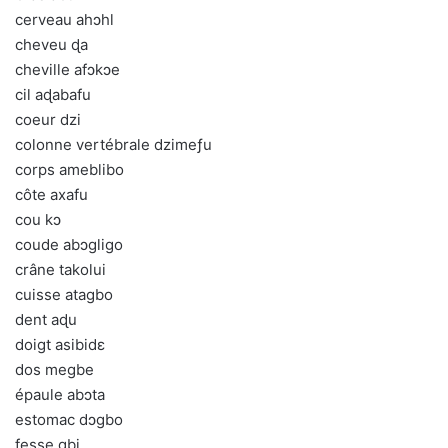
cerveau ahɔhl
cheveu ɖa
cheville afɔkɔe
cil aɖabafu
coeur dzi
colonne vertébrale dzimeƒu
corps ameblibo
côte axafu
cou kɔ
coude abɔgligo
crâne takolui
cuisse atagbo
dent aɖu
doigt asibidɛ
dos megbe
épaule abɔta
estomac dɔgbo
fesse gbi