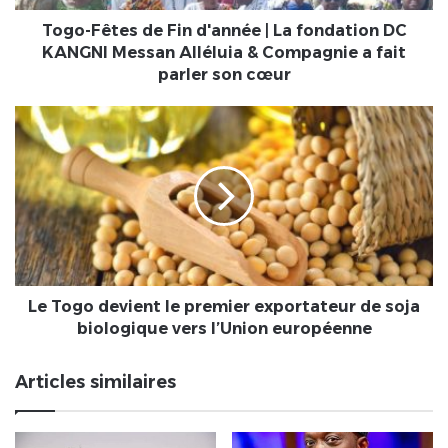
DC
KANGNI
Togo-Fêtes de Fin d'année | La fondation DC
Messan
KANGNI Messan Alléluia & Compagnie a fait
Alléluia
parler son cœur
&
Compagnie
Le
a
Togo
fait
devient
parler
le
son
premier
cœur
exportateur
de
soja
biologique
vers
Le Togo devient le premier exportateur de soja
l’Union
biologique vers l’Union européenne
européenne
Articles similaires