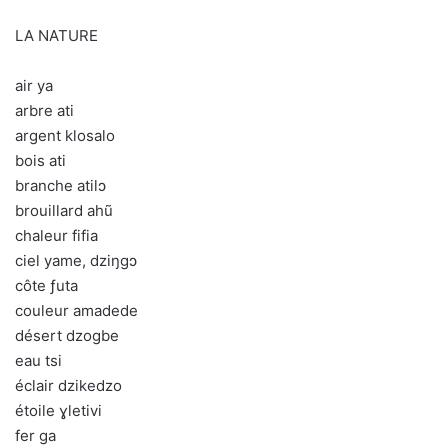
LA NATURE
air ya
arbre ati
argent klosalo
bois ati
branche atilɔ
brouillard ahũ
chaleur fifia
ciel yame, dziŋgɔ
côte ƒuta
couleur amadede
désert dzogbe
eau tsi
éclair dzikedzo
étoile ɣletivi
fer ga