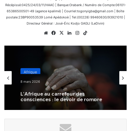
Récépissé:0425/24/03/11/HAAC | Banque:Orabank / Numéro de Compte:06101-
65386500501-49 (agence kpalimé) | Courriel:togonyigba@gmail.com | Boîte
postale:23BP90053539 Lomé Apédokoè | Tel:(00228) 99460630/93921010 |
Directeur Général : José-Éric Kodjo GAGLI (LeDivin)
Website
Facebook
X
Linkedin
Instagram
TikTok
Afrique
8 mars 2026
L’Afrique au carrefour des
consciences : le devoir de rompre
avec la culture du naufrage