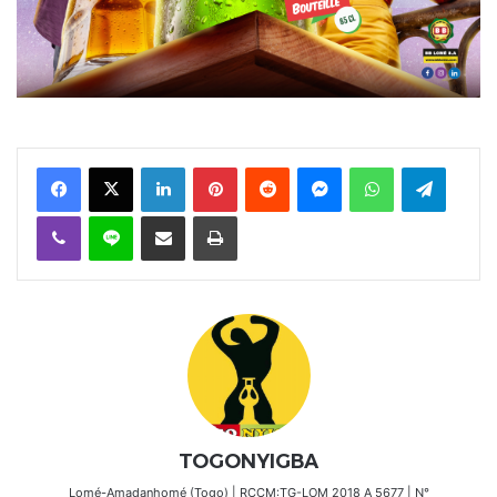
Facebook
X
Linkedin
Pinterest
Reddit
Messenger
WhatsApp
Telegra
Viber
Ligne
Partager par email
Imprimer
TOGONYIGBA
Lomé-Amadanhomé (Togo) | RCCM:TG-LOM 2018 A 5677 | N°