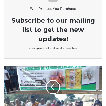
With Product You Purchase
Subscribe to our mailing
list to get the new
updates!
Lorem ipsum dolor sit amet, consectetur.
Togo-
Fêtes
de
Fin
d'année
|
La
fondation