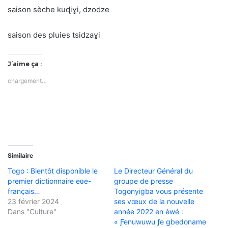
saison sèche kuɖiɣi, dzodze
saison des pluies tsidzaɣi
J’aime ça :
chargement…
Similaire
Togo : Bientôt disponible le
Le Directeur Général du
premier dictionnaire eʋe-
groupe de presse
français…
Togonyigba vous présente
23 février 2024
ses vœux de la nouvelle
Dans "Culture"
année 2022 en éwé :
« Ƒenuwuwu ƒe gbedoname