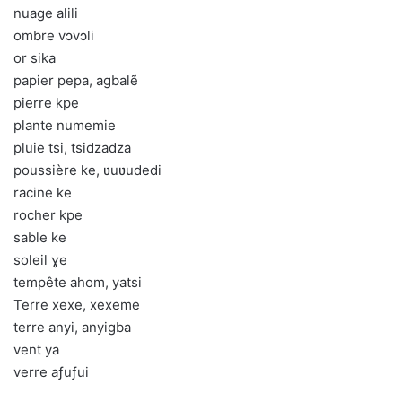
nuage alili
ombre vɔvɔli
or sika
papier pepa, agbalẽ
pierre kpe
plante numemie
pluie tsi, tsidzadza
poussière ke, ʋuʋudedi
racine ke
rocher kpe
sable ke
soleil ɣe
tempête ahom, yatsi
Terre xexe, xexeme
terre anyi, anyigba
vent ya
verre aƒuƒui