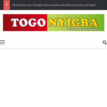
[LeCoupDeGuelle] Wow… quel peuple ?
Menu