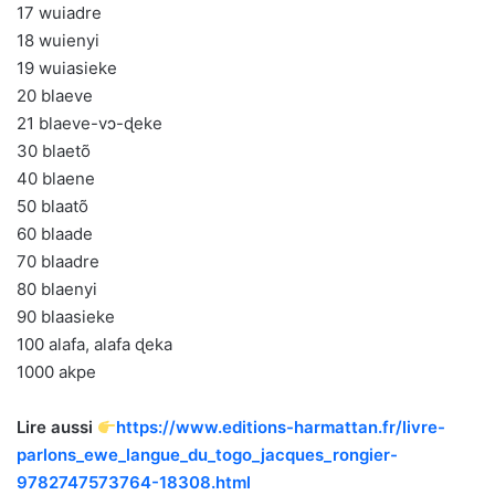
17 wuiadre
18 wuienyi
19 wuiasieke
20 blaeve
21 blaeve-vɔ-ɖeke
30 blaetõ
40 blaene
50 blaatõ
60 blaade
70 blaadre
80 blaenyi
90 blaasieke
100 alafa, alafa ɖeka
1000 akpe
Lire aussi
https://www.editions-harmattan.fr/livre-
parlons_ewe_langue_du_togo_jacques_rongier-
9782747573764-18308.html