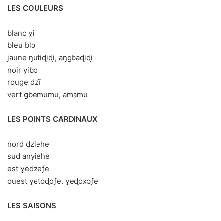
LES COULEURS
blanc ɣi
bleu blɔ
jaune ŋutiɖiɖi, aŋgbaɖiɖi
noir yibɔ
rouge dzĩ
vert gbemumu, amamu
LES POINTS CARDINAUX
nord dziehe
sud anyiehe
est ɣedzeƒe
ouest ɣetoɖoƒe, ɣeɖoxɔƒe
LES SAISONS