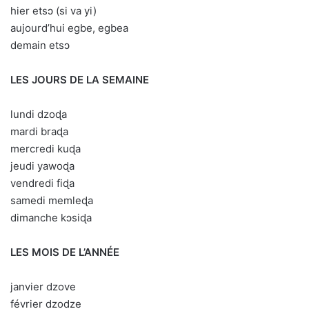
hier etsɔ (si va yi)
aujourd’hui egbe, egbea
demain etsɔ
LES JOURS DE LA SEMAINE
lundi dzoɖa
mardi braɖa
mercredi kuɖa
jeudi yawoɖa
vendredi fiɖa
samedi memleɖa
dimanche kɔsiɖa
LES MOIS DE L’ANNÉE
janvier dzove
février dzodze