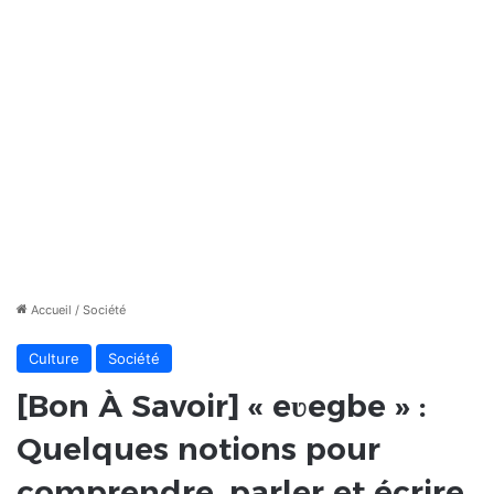
Accueil
/
Société
Culture
Société
[Bon À Savoir] « eʋegbe » :
Quelques notions pour
comprendre, parler et écrire