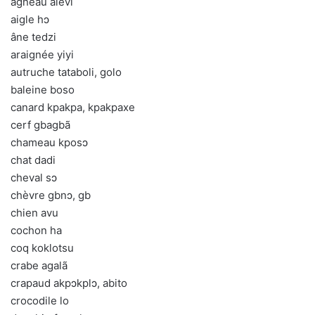
agneau alẽvi
aigle hɔ
âne tedzi
araignée yiyi
autruche tataboli, golo
baleine boso
canard kpakpa, kpakpaxe
cerf gbagbã
chameau kposɔ
chat dadi
cheval sɔ
chèvre gbnɔ, gb
chien avu
cochon ha
coq koklotsu
crabe agalã
crapaud akpɔkplɔ, abito
crocodile lo