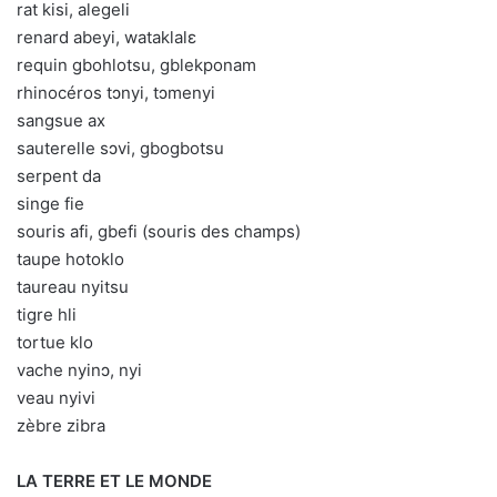
rat kisi, alegeli
renard abeyi, wataklalɛ
requin gbohlotsu, gblekponam
rhinocéros tɔnyi, tɔmenyi
sangsue ax
sauterelle sɔvi, gbogbotsu
serpent da
singe fie
souris afi, gbefi (souris des champs)
taupe hotoklo
taureau nyitsu
tigre hli
tortue klo
vache nyinɔ, nyi
veau nyivi
zèbre zibra
LA TERRE ET LE MONDE