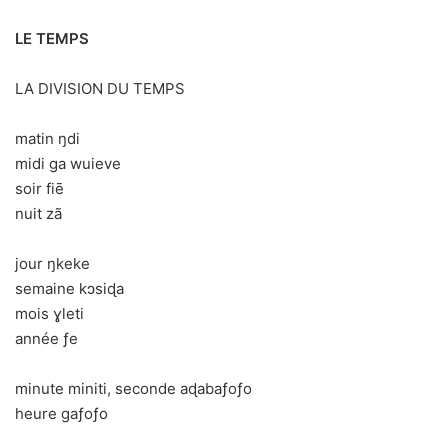
LE TEMPS
LA DIVISION DU TEMPS
matin ŋdi
midi ga wuieve
soir fiē
nuit zã
jour ŋkeke
semaine kɔsiɖa
mois ɣleti
année ƒe
minute miniti, seconde aɖabaƒoƒo
heure gaƒoƒo