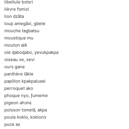
libellule bɔtsri
lièvre fɔmizi
lion dzãta
loup amegãxi, gbete
mouche tagbatsu
moustique mu
mouton alẽ
oie ɖaboɖabo, yevukpakpa
oiseau xe, xevi
ours gana
panthère lãkle
papillon kpakpaluʋʋi
perroquet ako
phoque nyo, ƒumeme
pigeon ahɔnɛ
poisson tɔmelã, akpa
poule koklo, koklonɔ
puce ax