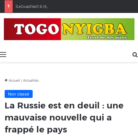
[LeCoupD’œil] Si j’étais président, ce que je ferai des « Évalas »
Menu
Accueil
/
Actualités
Non classé
La Russie est en deuil : une
mauvaise nouvelle qui a
frappé le pays