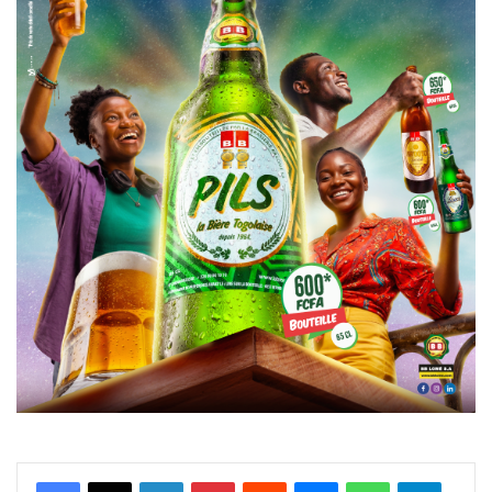
Facebook
X
Linkedin
Pinterest
Reddit
Messenger
WhatsApp
Telegra