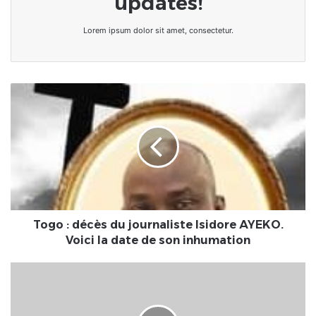
updates!
Lorem ipsum dolor sit amet, consectetur.
Togo
:
décès
du
journaliste
Isidore
AYEKO.
Voici
la
date
Togo : décès du journaliste Isidore AYEKO.
de
Voici la date de son inhumation
son
inhumation
Angola/
Élections
:
l'alternance,les