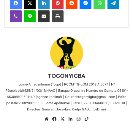
Viber
Ligne
Partager par email
Imprimer
TOGONYIGBA
Lomé-Amadanhomé (Togo) | RCCM:TG-LOM 2018 A 5677 | N°
Récépissé:0425/24/03/11/HAAC | Banque:Orabank / Numéro de Compte:06101-
65386500501-49 (agence kpalimé) | Courriel:togonyigba@gmail.com | Boîte
postale:23BP90053539 Lomé Apédokoè | Tel:(00228) 99460630/93921010 |
Directeur Général : José-Éric Kodjo GAGLI (LeDivin)
Website
Facebook
X
Linkedin
Instagram
TikTok