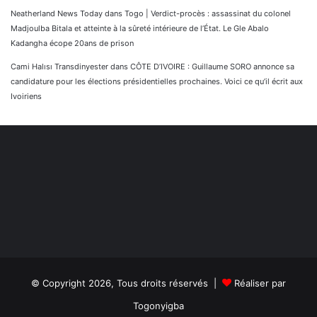
Neatherland News Today
dans
Togo | Verdict-procès : assassinat du colonel
Madjoulba Bitala et atteinte à la sûreté intérieure de l’État. Le Gle Abalo
Kadangha écope 20ans de prison
Cami Halısı Transdinyester
dans
CÔTE D’IVOIRE : Guillaume SORO annonce sa
candidature pour les élections présidentielles prochaines. Voici ce qu’il écrit aux
Ivoiriens
© Copyright 2026, Tous droits réservés |
Réaliser par
Togonyigba