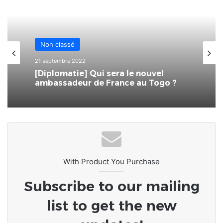
Non classé
21 septembre 2022
Non classé
[Libre Opinion] Comprendre
l’augmentation de la valeur
21 septembre 2022
indiciaire des salaires des
fonctionnaires togolais
[Diplomatie] Qui sera le nouvel
ambassadeur de France au Togo ?
With Product You Purchase
Subscribe to our mailing
list to get the new