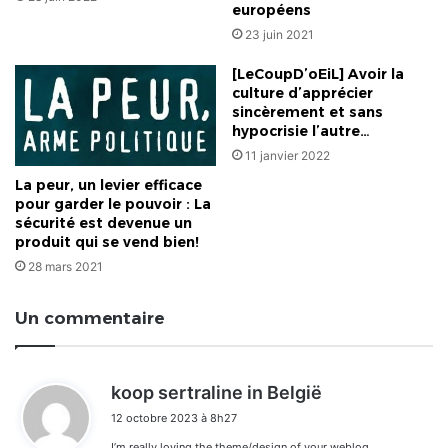
européens
23 juin 2021
[LeCoupD’oEiL] Avoir la
culture d’apprécier
sincèrement et sans
hypocrisie l’autre…
11 janvier 2022
La peur, un levier efficace
pour garder le pouvoir : La
sécurité est devenue un
produit qui se vend bien!
28 mars 2021
Un commentaire
d
koop sertraline in België
i
12 octobre 2023 à 8h27
t
I’m really loving the theme/design of your weblog.