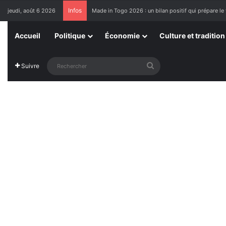
Infos
jeudi, août 6 2026
Made in Togo 2026 : un bilan positif qui prépare le 
Accueil
Politique
Économie
Culture et tradition
Rechercher
Suivre