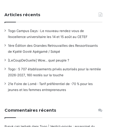
Articles récents
Togo Campus Days : Le nouveau rendez-vous de
l’excellence universitaire les 14 et 15 août au CETEF
1ère Édition des Grandes Retrouvailles des Ressortissants
de Kpélé Govié Apégamé / Sokpé
[LeCoupDeGuelle] Wow… quel peuple ?
Togo : 5 707 établissements privés autorisés pour la rentrée
2026-2027, 160 restés sur la touche
21e Foire de Lomé : Tarif préférentiel de -70 % pour les
jeunes et les femmes entrepreneures
Commentaires récents
Pupuk cair terbaik
dans
Togo | Verdict-procès : assassinat du