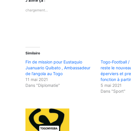
J’aime ça :
chargement…
Similaire
Fin de mission pour Eustaquio
Togo-Football /
Juanuario Quibato , Ambassadeur
reste le nouve
de l’angola au Togo
éperviers et pre
11 mai 2021
fonction à parti
Dans "Diplomatie"
5 mai 2021
Dans "Sport"