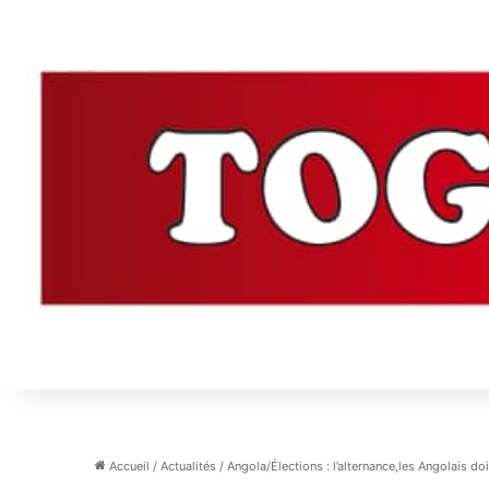
Accueil
/
Actualités
/
Angola/Élections : l’alternance,les Angolais do