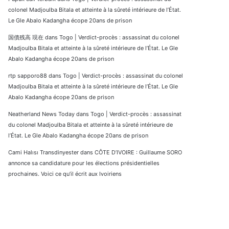
colonel Madjoulba Bitala et atteinte à la sûreté intérieure de l’État.
Le Gle Abalo Kadangha écope 20ans de prison
国債残高 現在
dans
Togo | Verdict-procès : assassinat du colonel
Madjoulba Bitala et atteinte à la sûreté intérieure de l’État. Le Gle
Abalo Kadangha écope 20ans de prison
rtp sapporo88
dans
Togo | Verdict-procès : assassinat du colonel
Madjoulba Bitala et atteinte à la sûreté intérieure de l’État. Le Gle
Abalo Kadangha écope 20ans de prison
Neatherland News Today
dans
Togo | Verdict-procès : assassinat
du colonel Madjoulba Bitala et atteinte à la sûreté intérieure de
l’État. Le Gle Abalo Kadangha écope 20ans de prison
Cami Halısı Transdinyester
dans
CÔTE D’IVOIRE : Guillaume SORO
annonce sa candidature pour les élections présidentielles
prochaines. Voici ce qu’il écrit aux Ivoiriens