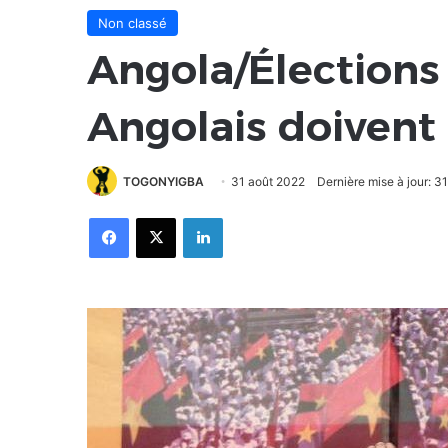
Non classé
Angola/Élections :
Angolais doivent
TOGONYIGBA
31 août 2022
Dernière mise à jour: 3
Facebook
X
Linkedin