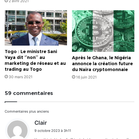
2 avril 2021
Togo : Le ministre Sani
Yaya dit ‘’non’’ au
Après le Ghana, le Nigéria
marketing de réseau et au
annonce la création future
trading au Togo
du Naira cryptomonnaie
30 mars 2021
16 juin 2021
59 commentaires
Navigation
Commentaires plus anciens
d
Clair
dans
i
9 octobre 2023 à 3h11
t
les