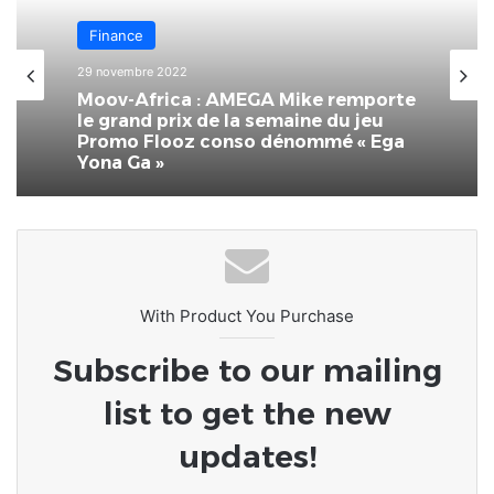
Monde
Finance
22 novembre 2022
DOSSIER / QUI CONTRÔLE LE MONDE
29 novembre 2022
? Comment 4 grandes
multinationales contrôlent le monde
Moov-Africa : AMEGA Mike remporte
le grand prix de la semaine du jeu
Promo Flooz conso dénommé « Ega
With Product You Purchase
Yona Ga »
Subscribe to our mailing
list to get the new
updates!