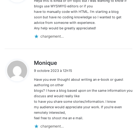
Heya this is kinda of off topic but I was wanting to know if
:
commentaires
blogs use WYSIWYG editors or if you
have to manually code with HTML. I’m starting a blog
soon but have no coding knowledge so I wanted to get
advice from someone with experience.
Any help would be greatly appreciated!
chargement…
d
Monique
i
9 octobre 2023 à 12h15
t
Have you ever thought about writing an e-book or guest
:
authoring on other
blogs? I have a blog based upon on the same information you
discuss and would really like
to have you share some stories/information. I know
my audience would appreciate your work. If you’re even
remotely interested,
feel free to shoot me an e mail.
chargement…