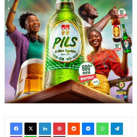
Facebook
X
Linkedin
Pinterest
Reddit
Messenger
WhatsApp
Telegra
Viber
Ligne
Partager par email
Imprimer