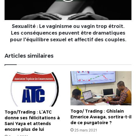
trop
étroit.
Les
conséquences
Sexualité : Le vaginisme ou vagin trop étroit.
peuvent
Les conséquences peuvent être dramatiques
être
pour l'équilibre sexuel et affectif des couples.
dramatiques
pour
Articles similaires
l'équilibre
sexuel
et
affectif
des
couples.
Togo/ Trading : Ghislain
Togo/Trading : L’ATC
Emerice Awaga, sortira-t-il
donne ses félicitations à
de ce purgatoire ?
Sani Yaya et attends
encore plus de lui
25 mars 2021