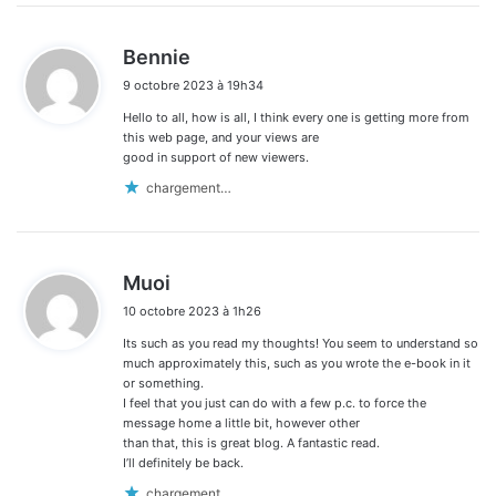
d
Bennie
i
9 octobre 2023 à 19h34
t
Hello to all, how is all, I think every one is getting more from
:
this web page, and your views are
good in support of new viewers.
chargement…
d
Muoi
i
10 octobre 2023 à 1h26
t
Its such as you read my thoughts! You seem to understand so
:
much approximately this, such as you wrote the e-book in it
or something.
I feel that you just can do with a few p.c. to force the
message home a little bit, however other
than that, this is great blog. A fantastic read.
I’ll definitely be back.
chargement…