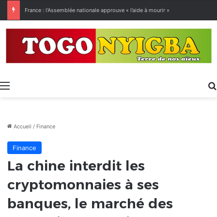
[LeCoupD’œil] Le chassé-croisé entre vacanciers de juillet et d’août a commencé.
Menu
Accueil
/
Finance
Finance
La chine interdit les
cryptomonnaies à ses
banques, le marché des