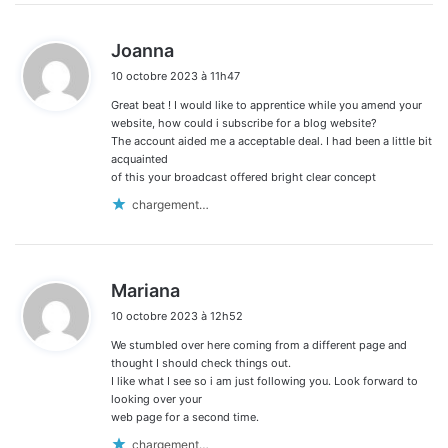
d
Joanna
i
10 octobre 2023 à 11h47
t
Great beat ! I would like to apprentice while you amend your
:
website, how could i subscribe for a blog website?
The account aided me a acceptable deal. I had been a little bit
acquainted
of this your broadcast offered bright clear concept
chargement…
d
Mariana
i
10 octobre 2023 à 12h52
t
We stumbled over here coming from a different page and
:
thought I should check things out.
I like what I see so i am just following you. Look forward to
looking over your
web page for a second time.
chargement…