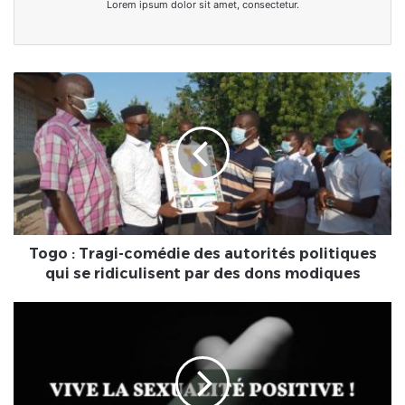
Lorem ipsum dolor sit amet, consectetur.
Togo
:
Tragi-
comédie
des
autorités
politiques
qui
se
ridiculisent
Togo : Tragi-comédie des autorités politiques
par
qui se ridiculisent par des dons modiques
des
dons
Sexualité
modiques
:
Le
vaginisme
ou
vagin