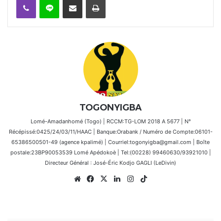
TOGONYIGBA
Lomé-Amadanhomé (Togo) | RCCM:TG-LOM 2018 A 5677 | N°
Récépissé:0425/24/03/11/HAAC | Banque:Orabank / Numéro de Compte:06101-
65386500501-49 (agence kpalimé) | Courriel:togonyigba@gmail.com | Boîte
postale:23BP90053539 Lomé Apédokoè | Tel:(00228) 99460630/93921010 |
Directeur Général : José-Éric Kodjo GAGLI (LeDivin)
Website
Facebook
X
Linkedin
Instagram
TikTok