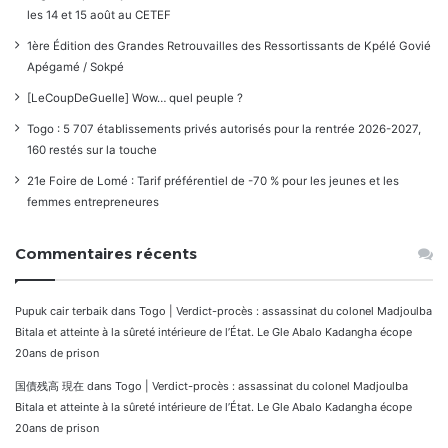
les 14 et 15 août au CETEF
1ère Édition des Grandes Retrouvailles des Ressortissants de Kpélé Govié
Apégamé / Sokpé
[LeCoupDeGuelle] Wow… quel peuple ?
Togo : 5 707 établissements privés autorisés pour la rentrée 2026-2027,
160 restés sur la touche
21e Foire de Lomé : Tarif préférentiel de -70 % pour les jeunes et les
femmes entrepreneures
Commentaires récents
Pupuk cair terbaik
dans
Togo | Verdict-procès : assassinat du colonel Madjoulba
Bitala et atteinte à la sûreté intérieure de l’État. Le Gle Abalo Kadangha écope
20ans de prison
国債残高 現在
dans
Togo | Verdict-procès : assassinat du colonel Madjoulba
Bitala et atteinte à la sûreté intérieure de l’État. Le Gle Abalo Kadangha écope
20ans de prison