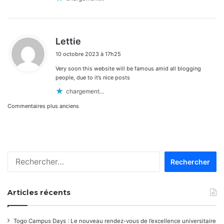
d
Lettie
i
10 octobre 2023 à 17h25
t
Very soon this website will be famous amid all blogging
:
people, due to it’s nice posts
chargement…
Navigation
Commentaires plus anciens
dans
les
Rechercher :
commentaires
Articles récents
Togo Campus Days : Le nouveau rendez-vous de l’excellence universitaire