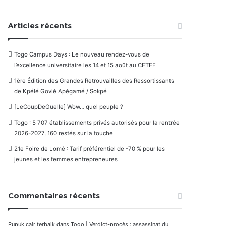
Articles récents
Togo Campus Days : Le nouveau rendez-vous de
l’excellence universitaire les 14 et 15 août au CETEF
1ère Édition des Grandes Retrouvailles des Ressortissants
de Kpélé Govié Apégamé / Sokpé
[LeCoupDeGuelle] Wow… quel peuple ?
Togo : 5 707 établissements privés autorisés pour la rentrée
2026-2027, 160 restés sur la touche
21e Foire de Lomé : Tarif préférentiel de -70 % pour les
jeunes et les femmes entrepreneures
Commentaires récents
Pupuk cair terbaik
dans
Togo | Verdict-procès : assassinat du