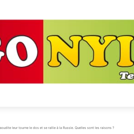
oudite leur tourne le dos et se rallie à la Russie. Quelles sont les raisons ?