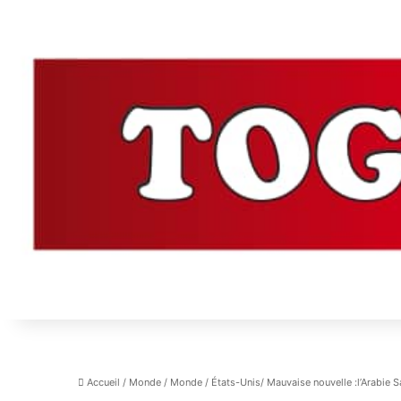
Accueil
/
Monde
/
Monde
/
États-Unis/ Mauvaise nouvelle :l’Arabie Sa