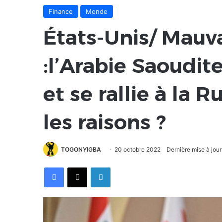
Finance
Monde
États-Unis/ Mauv
:l’Arabie Saoudite
et se rallie à la 
les raisons ?
TOGONYIGBA
20 octobre 2022
Dernière mise à jou
Facebook
X
Linkedin