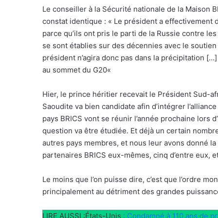
Le conseiller à la Sécurité nationale de la Maison
constat identique : « Le président a effectivement di
parce qu’ils ont pris le parti de la Russie contre l
se sont établies sur des décennies avec le soutien
président n’agira donc pas dans la précipitation […]
au sommet du G20«
Hier, le prince héritier recevait le Président Sud-a
Saoudite va bien candidate afin d’intégrer l’allian
pays BRICS vont se réunir l’année prochaine lors d
question va être étudiée. Et déjà un certain nombr
autres pays membres, et nous leur avons donné la 
partenaires BRICS eux-mêmes, cinq d’entre eux, et
Le moins que l’on puisse dire, c’est que l’ordre mon
principalement au détriment des grandes puissance
LIRE AUSSI :États-Unis
: Condamné à 110 ans de pri