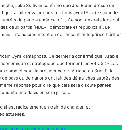
 Blanche, Jake Sullivan confirme que Joe Biden dresse un
t qu’il allait réévaluer nos relations avec l’Arabie saoudite
es intérêts du peuple américain […] Ce sont des relations qui
 des deux partis [NDLR : démocrate et républicain]. Le
 mais il n’a aucune intention de rencontrer le prince héritier
fricain Cyril Ramaphosa. Ce dernier a confirmé que l’Arabie
ce économique et stratégique que forment les BRICS : « Les
’un sommet sous la présidence de l’Afrique du Sud. Et la
e de pays ou de nations ont fait des démarches auprès des
même réponse pour dire que cela sera discuté par les
 ensuite une décision sera prise.«
dial est radicalement en train de changer, et
s actuelles.
son dans un accident de voiture !