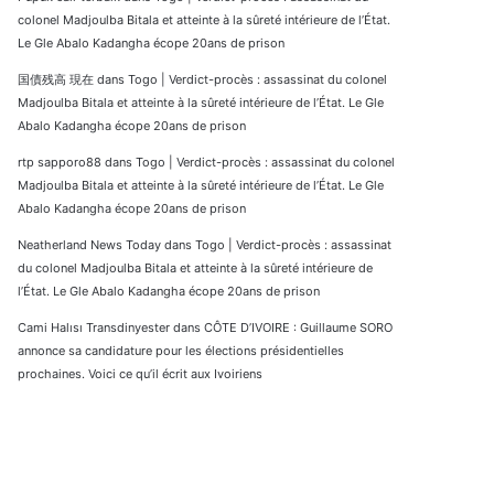
colonel Madjoulba Bitala et atteinte à la sûreté intérieure de l’État.
Le Gle Abalo Kadangha écope 20ans de prison
国債残高 現在
dans
Togo | Verdict-procès : assassinat du colonel
Madjoulba Bitala et atteinte à la sûreté intérieure de l’État. Le Gle
Abalo Kadangha écope 20ans de prison
rtp sapporo88
dans
Togo | Verdict-procès : assassinat du colonel
Madjoulba Bitala et atteinte à la sûreté intérieure de l’État. Le Gle
Abalo Kadangha écope 20ans de prison
Neatherland News Today
dans
Togo | Verdict-procès : assassinat
du colonel Madjoulba Bitala et atteinte à la sûreté intérieure de
l’État. Le Gle Abalo Kadangha écope 20ans de prison
Cami Halısı Transdinyester
dans
CÔTE D’IVOIRE : Guillaume SORO
annonce sa candidature pour les élections présidentielles
prochaines. Voici ce qu’il écrit aux Ivoiriens