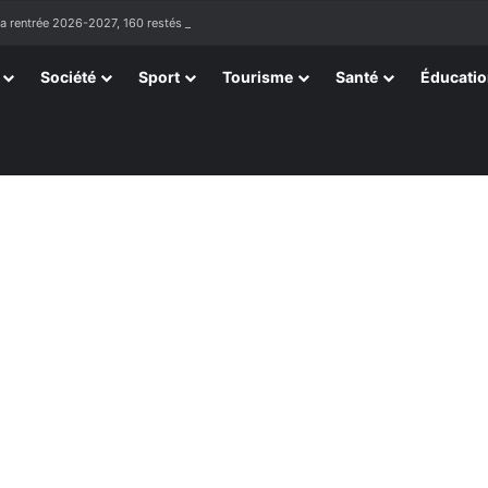
la rentrée 2026-2027, 160 restés sur la touche
Société
Sport
Tourisme
Santé
Éducati