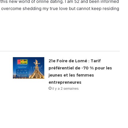
 this new world of online dating. I am 52 and been informed
ever overcome shedding my true love but cannot keep residing
21e Foire de Lomé : Tarif
préférentiel de -70 % pour les
jeunes et les femmes
entrepreneures
il y a 2 semaines