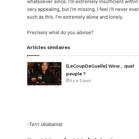
whatsoever since. I’m extremely insufficient within
very appealing, but i’m missing. I feel i’ll never 
such as this. I’m extremely alone and lonely.
Precisely what do you advise?
Articles similaires
[LeCoupDeGuelle] Wow… quel
peuple ?
il y a 3 jours
-Terri (Alabama)