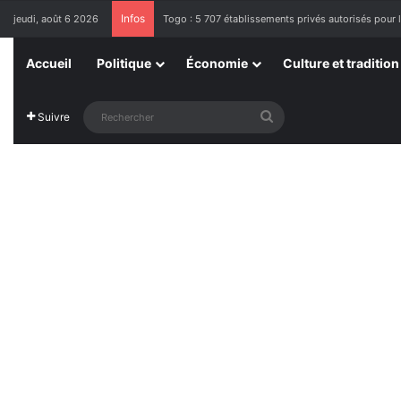
Infos
jeudi, août 6 2026
Togo : 5 707 établissements privés autorisés pour 
Accueil
Politique
Économie
Culture et tradition
Rechercher
Suivre