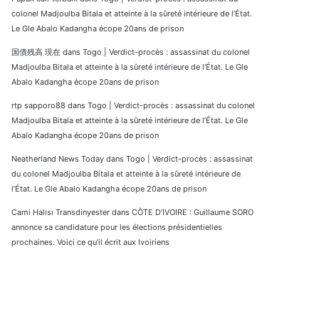
colonel Madjoulba Bitala et atteinte à la sûreté intérieure de l’État.
Le Gle Abalo Kadangha écope 20ans de prison
国債残高 現在
dans
Togo | Verdict-procès : assassinat du colonel
Madjoulba Bitala et atteinte à la sûreté intérieure de l’État. Le Gle
Abalo Kadangha écope 20ans de prison
rtp sapporo88
dans
Togo | Verdict-procès : assassinat du colonel
Madjoulba Bitala et atteinte à la sûreté intérieure de l’État. Le Gle
Abalo Kadangha écope 20ans de prison
Neatherland News Today
dans
Togo | Verdict-procès : assassinat
du colonel Madjoulba Bitala et atteinte à la sûreté intérieure de
l’État. Le Gle Abalo Kadangha écope 20ans de prison
Cami Halısı Transdinyester
dans
CÔTE D’IVOIRE : Guillaume SORO
annonce sa candidature pour les élections présidentielles
prochaines. Voici ce qu’il écrit aux Ivoiriens