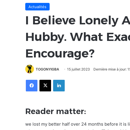
Actualités
I Believe Lonely
Hubby. What Exac
Encourage?
TOGONYIGBA
15 juillet 2023
Dernière mise à jour: 1
Facebook
X
Linkedin
Reader matter:
we lost my better half over 24 months before it is l