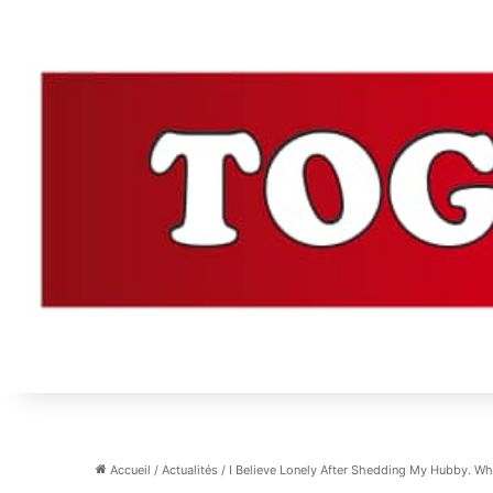
Accueil
/
Actualités
/
I Believe Lonely After Shedding My Hubby. W