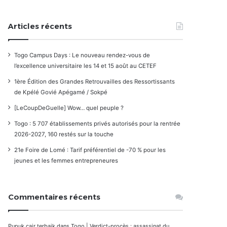
Articles récents
Togo Campus Days : Le nouveau rendez-vous de
l’excellence universitaire les 14 et 15 août au CETEF
1ère Édition des Grandes Retrouvailles des Ressortissants
de Kpélé Govié Apégamé / Sokpé
[LeCoupDeGuelle] Wow… quel peuple ?
Togo : 5 707 établissements privés autorisés pour la rentrée
2026-2027, 160 restés sur la touche
21e Foire de Lomé : Tarif préférentiel de -70 % pour les
jeunes et les femmes entrepreneures
Commentaires récents
Pupuk cair terbaik
dans
Togo | Verdict-procès : assassinat du