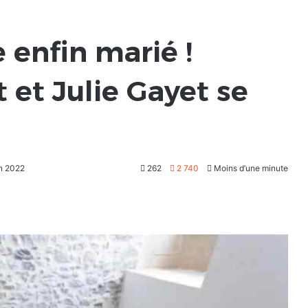
 enfin marié !
 et Julie Gayet se
in 2022
262
2 740
Moins d’une minute