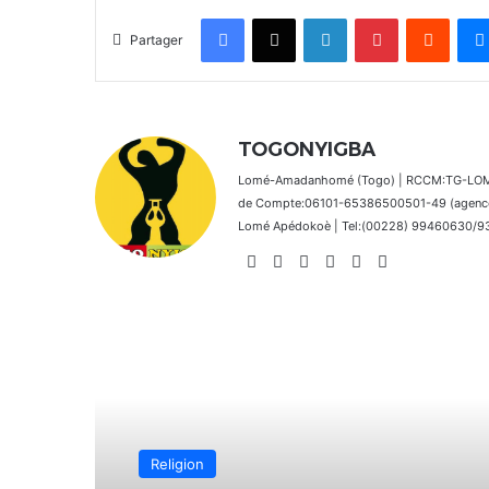
Facebook
X
Linkedin
Pinterest
Reddit
Partager
TOGONYIGBA
Lomé-Amadanhomé (Togo) | RCCM:TG-LOM 2
de Compte:06101-65386500501-49 (agence 
Lomé Apédokoè | Tel:(00228) 99460630/9392
Website
Facebook
X
Linkedin
Instagram
TikTok
Lire le suivant
Afrique