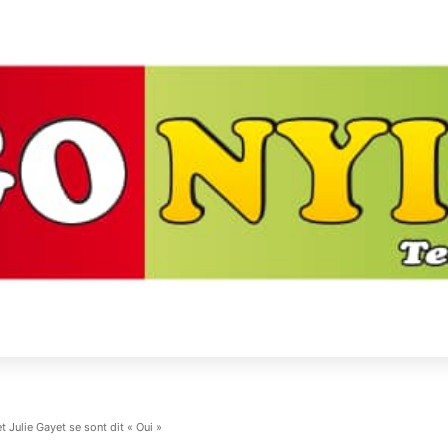
t Julie Gayet se sont dit « Oui »