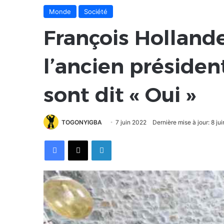
Monde
Société
François Hollande
l’ancien président
sont dit « Oui »
TOGONYIGBA
7 juin 2022
Dernière mise à jour: 8 ju
Facebook
X
Linkedin