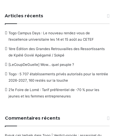
Articles récents
Togo Campus Days : Le nouveau rendez-vous de
l’excellence universitaire les 14 et 15 août au CETEF
1ère Édition des Grandes Retrouvailles des Ressortissants
de Kpélé Govié Apégamé / Sokpé
[LeCoupDeGuelle] Wow… quel peuple ?
Togo : 5 707 établissements privés autorisés pour la rentrée
2026-2027, 160 restés sur la touche
21e Foire de Lomé : Tarif préférentiel de -70 % pour les
jeunes et les femmes entrepreneures
Commentaires récents
Pupuk cair terbaik
dans
Togo | Verdict-procès : assassinat du