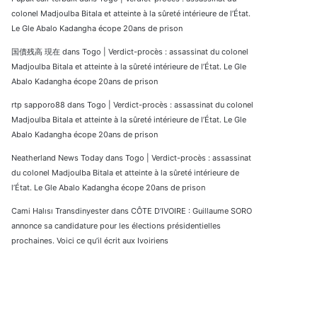
colonel Madjoulba Bitala et atteinte à la sûreté intérieure de l’État.
Le Gle Abalo Kadangha écope 20ans de prison
国債残高 現在
dans
Togo | Verdict-procès : assassinat du colonel
Madjoulba Bitala et atteinte à la sûreté intérieure de l’État. Le Gle
Abalo Kadangha écope 20ans de prison
rtp sapporo88
dans
Togo | Verdict-procès : assassinat du colonel
Madjoulba Bitala et atteinte à la sûreté intérieure de l’État. Le Gle
Abalo Kadangha écope 20ans de prison
Neatherland News Today
dans
Togo | Verdict-procès : assassinat
du colonel Madjoulba Bitala et atteinte à la sûreté intérieure de
l’État. Le Gle Abalo Kadangha écope 20ans de prison
Cami Halısı Transdinyester
dans
CÔTE D’IVOIRE : Guillaume SORO
annonce sa candidature pour les élections présidentielles
prochaines. Voici ce qu’il écrit aux Ivoiriens