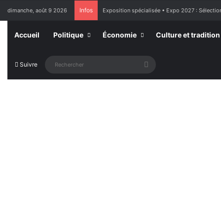
Infos
dimanche, août 9 2026
France : l’Assemblée nationale approuve « l’aid
Accueil
Politique
Économie
Culture et tradition
Rechercher
Suivre