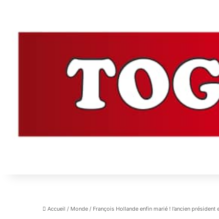
Accueil
/
Monde
/
François Hollande enfin marié ! l’ancien président e