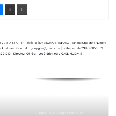
Messenger
Partager par email
Imprimer
018 A 5677 | N° Récépissé:0425/24/03/11/HAAC | Banque:Orabank / Numéro
kpalimé) | Courriel:togonyigba@gmail.com | Boîte postale:23BP90053539
1010 | Directeur Général : José-Éric Kodjo GAGLI (LeDivin)
Programme des Obsèques du
Pasteur Dr Luc Russel Adjaho
L’Afrique au carrefour des