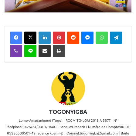
Facebook
X
Linkedin
Pinterest
Reddit
Messenger
WhatsApp
Telegra
Viber
Ligne
Partager par email
Imprimer
TOGONYIGBA
Lomé-Amadanhomé (Togo) | RCCM:TG-LOM 2018 A 5677 | N°
Récépissé:0425/24/03/11/HAAC | Banque:Orabank / Numéro de Compte:06101-
65386500501-49 (agence kpalimé) | Courriel:togonyigba@gmail.com | Boîte