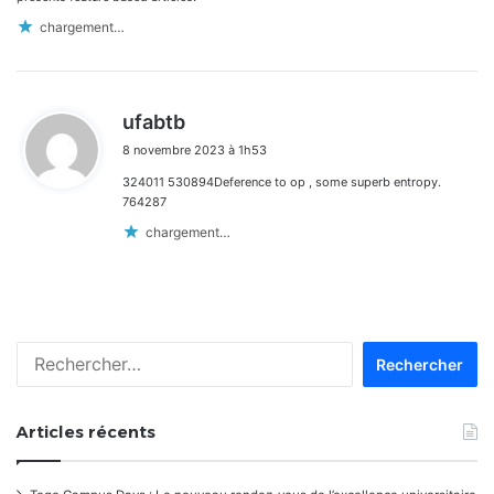
chargement…
d
ufabtb
i
8 novembre 2023 à 1h53
t
324011 530894Deference to op , some superb entropy.
:
764287
chargement…
Rechercher :
Articles récents