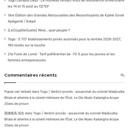
Togo Campus Days : Le nouveau rendez-vous de l’excellence universitaire
les 14 et 15 août au CETEF
1ère Édition des Grandes Retrouvailles des Ressortissants de Kpélé Govié
Apégamé / Sokpé
[LeCoupDeGuelle] Wow… quel peuple ?
Togo : 5 707 établissements privés autorisés pour la rentrée 2026-2027,
160 restés sur la touche
21e Foire de Lomé : Tarif préférentiel de -70 % pour les jeunes et les
femmes entrepreneures
Commentaires récents
Pupuk cair terbaik
dans
Togo | Verdict-procès : assassinat du colonel Madjoulba
Bitala et atteinte à la sûreté intérieure de l’État. Le Gle Abalo Kadangha écope
20ans de prison
国債残高 現在
dans
Togo | Verdict-procès : assassinat du colonel Madjoulba
Bitala et atteinte à la sûreté intérieure de l’État. Le Gle Abalo Kadangha écope
20ans de prison