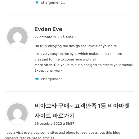
chargement…
d
Evden Eve
i
27 octobre 2023 à 13h48
t
I’m truly enjoying the design and layout of your site.
:
It’s a very easy on the eyes which makes it much more
pleasant for me to come here and visit
more often. Did you hire out a designer to create your theme?
Exceptional work!
chargement…
비아그라 구매~ 고객만족 1등 비아마켓
d
사이트 바로가기
i
29 octobre 2023 à 5h57
t
I pay a visit every day some sites and blogs to read posts, but this blog
:
presents feature based articles.