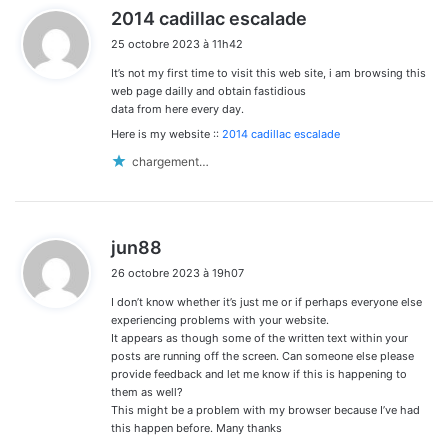
d
2014 cadillac escalade
i
25 octobre 2023 à 11h42
t
It’s not my first time to visit this web site, i am browsing this
:
web page dailly and obtain fastidious
data from here every day.
Here is my website ::
2014 cadillac escalade
chargement…
d
jun88
i
26 octobre 2023 à 19h07
t
I don’t know whether it’s just me or if perhaps everyone else
:
experiencing problems with your website.
It appears as though some of the written text within your
posts are running off the screen. Can someone else please
provide feedback and let me know if this is happening to
them as well?
This might be a problem with my browser because I’ve had
this happen before. Many thanks