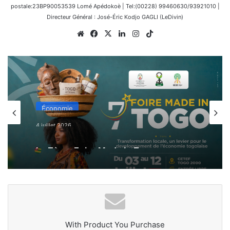
postale:23BP90053539 Lomé Apédokoè | Tel:(00228) 99460630/93921010 |
Directeur Général : José-Éric Kodjo GAGLI (LeDivin)
Website
Facebook
X
Linkedin
Instagram
TikTok
Économie
4 juillet 2026
La 7ème Foire Made in Togo au
CETEF Togo 2000 bat déjà son plein
With Product You Purchase