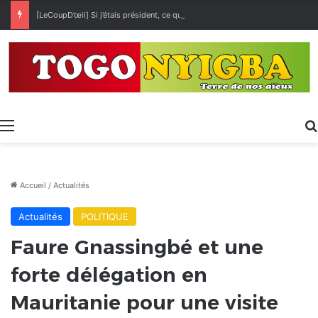
[LeCoupD’œil] Si j’étais président, ce que je ferai des « Évalas »
Menu
Accueil
/
Actualités
Actualités
POLITIQUE
Faure Gnassingbé et une
forte délégation en
Mauritanie pour une visite