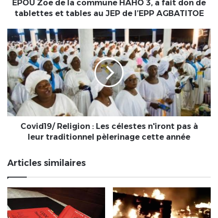
HAHO
EPOU Zoe de la commune HAHO 3, a fait don de
3,
tablettes et tables au JEP de l’EPP AGBATITOE
a
fait
Covid19/
don
Religion
de
:
tablettes
Les
et
célestes
tables
n'iront
au
pas
JEP
à
de
leur
l’EPP
traditionnel
Covid19/ Religion : Les célestes n'iront pas à
AGBATITOE
pèlerinage
leur traditionnel pèlerinage cette année
cette
année
Articles similaires