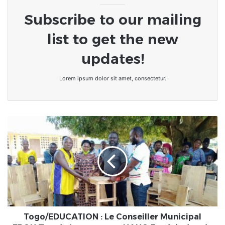
Subscribe to our mailing
list to get the new
updates!
Lorem ipsum dolor sit amet, consectetur.
Togo/EDUCATION
:
Le
Conseiller
Municipal
EPOU
Zoe
de
la
commune
Togo/EDUCATION : Le Conseiller Municipal