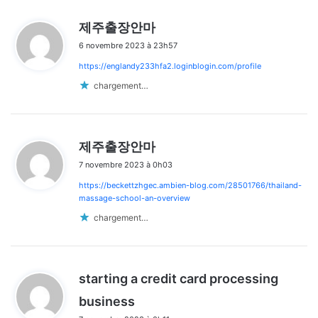
d
제주출장안마
i
6 novembre 2023 à 23h57
t
https://englandy233hfa2.loginblogin.com/profile
:
chargement…
d
제주출장안마
i
7 novembre 2023 à 0h03
t
https://beckettzhgec.ambien-blog.com/28501766/thailand-
:
massage-school-an-overview
chargement…
starting a credit card processing
d
business
i