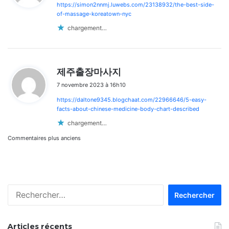
https://simon2nnmj.luwebs.com/23138932/the-best-side-
:
of-massage-koreatown-nyc
chargement…
d
제주출장마사지
i
7 novembre 2023 à 16h10
t
https://daltone9345.blogchaat.com/22966646/5-easy-
:
facts-about-chinese-medicine-body-chart-described
chargement…
Navigation
Commentaires plus anciens
dans
les
Rechercher :
commentaires
Articles récents