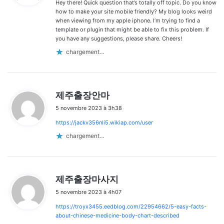
Hey there! Quick question that’s totally off topic. Do you know
:
how to make your site mobile friendly? My blog looks weird
when viewing from my apple iphone. I’m trying to find a
template or plugin that might be able to fix this problem. If
you have any suggestions, please share. Cheers!
chargement…
d
제주출장안마
i
5 novembre 2023 à 3h38
t
https://jackv356nli5.wikiap.com/user
:
chargement…
d
제주출장마사지
i
5 novembre 2023 à 4h07
t
https://troyx3455.eedblog.com/22954662/5-easy-facts-
:
about-chinese-medicine-body-chart-described