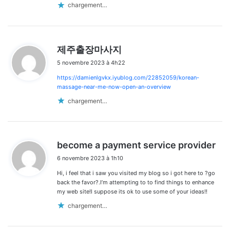
chargement…
d
제주출장마사지
i
5 novembre 2023 à 4h22
t
https://damienlgvkx.iyublog.com/22852059/korean-
:
massage-near-me-now-open-an-overview
chargement…
d
become a payment service provider
i
6 novembre 2023 à 1h10
t
Hi, i feel that i saw you visited my blog so i got here to ?go
:
back the favor?.I’m attempting to to find things to enhance
my web site!I suppose its ok to use some of your ideas!!
chargement…