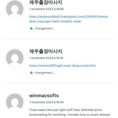
d
제주출장마사지
i
1 novembre 2023 à 4h40
t
https://anderson9ikk6.theblogfairy.com/22859414/what-
:
does-massage-health-benefits-mean
chargement…
d
제주출장마사지
i
1 novembre 2023 à 5h16
t
https://maximd467rqp8.snack-blog.com/profile
:
chargement…
d
winmacsofts
i
1 novembre 2023 à 5h33
t
I have read a few just right stuff here. Definitely price
:
bookmarking for revisiting. I wonder how so much attempt