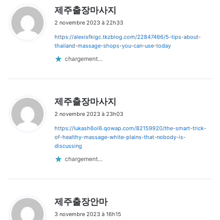
d
제주출장마사지
i
2 novembre 2023 à 22h33
t
https://alexisfkigc.tkzblog.com/22847466/5-tips-about-
:
thailand-massage-shops-you-can-use-today
chargement…
d
제주출장마사지
i
2 novembre 2023 à 23h03
t
https://lukash6ol6.qowap.com/82159920/the-smart-trick-
:
of-healthy-massage-white-plains-that-nobody-is-
discussing
chargement…
d
제주출장안마
i
3 novembre 2023 à 16h15
t