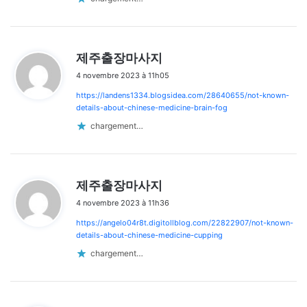
d
제주출장마사지
i
4 novembre 2023 à 11h05
t
https://landens1334.blogsidea.com/28640655/not-known-
:
details-about-chinese-medicine-brain-fog
chargement…
d
제주출장마사지
i
4 novembre 2023 à 11h36
t
https://angelo04r8t.digitollblog.com/22822907/not-known-
:
details-about-chinese-medicine-cupping
chargement…