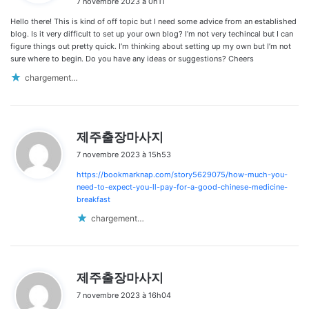
7 novembre 2023 à 0h11
t
Hello there! This is kind of off topic but I need some advice from an established
:
blog. Is it very difficult to set up your own blog? I’m not very techincal but I can
figure things out pretty quick. I’m thinking about setting up my own but I’m not
sure where to begin. Do you have any ideas or suggestions? Cheers
chargement…
d
제주출장마사지
i
7 novembre 2023 à 15h53
t
https://bookmarknap.com/story5629075/how-much-you-
:
need-to-expect-you-ll-pay-for-a-good-chinese-medicine-
breakfast
chargement…
d
제주출장마사지
i
7 novembre 2023 à 16h04
t