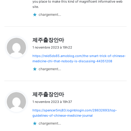
you place to make this kind of magnificent informative web
site.
chargement…
d
제주출장안마
i
1 novembre 2023 à 19h22
t
https://reid5ds65.amoblog.com/the-smart-trick-of-chinese-
:
medicine-chi-that-nobody-is-discussing-44351208
chargement…
d
제주출장안마
i
1 novembre 2023 à 19h37
t
https://spencer5mj83.loginblogin.com/28632693/top-
:
guidelines-of-chinese-medicine-journal
chargement…