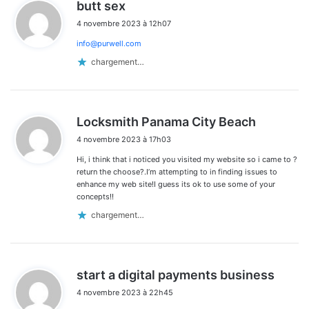
d
butt sex
i
4 novembre 2023 à 12h07
t
info@purwell.com
:
chargement…
d
Locksmith Panama City Beach
i
4 novembre 2023 à 17h03
t
Hi, i think that i noticed you visited my website so i came to ?
:
return the choose?.I’m attempting to in finding issues to
enhance my web site!I guess its ok to use some of your
concepts!!
chargement…
d
start a digital payments business
i
4 novembre 2023 à 22h45
t