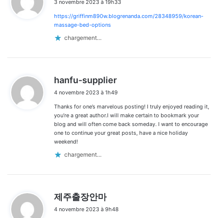
3 novembre 2023 à 19h33
t
https://griffinm890w.blogrenanda.com/28348959/korean-
:
massage-bed-options
chargement…
d
hanfu-supplier
i
4 novembre 2023 à 1h49
t
Thanks for one’s marvelous posting! I truly enjoyed reading it,
:
you’re a great author.I will make certain to bookmark your
blog and will often come back someday. I want to encourage
one to continue your great posts, have a nice holiday
weekend!
chargement…
d
제주출장안마
i
4 novembre 2023 à 9h48
t