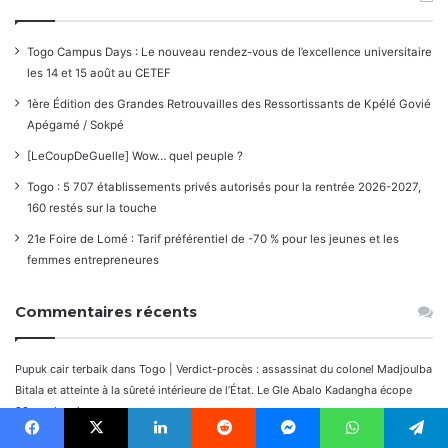
Togo Campus Days : Le nouveau rendez-vous de l’excellence universitaire
les 14 et 15 août au CETEF
1ère Édition des Grandes Retrouvailles des Ressortissants de Kpélé Govié
Apégamé / Sokpé
[LeCoupDeGuelle] Wow… quel peuple ?
Togo : 5 707 établissements privés autorisés pour la rentrée 2026-2027,
160 restés sur la touche
21e Foire de Lomé : Tarif préférentiel de -70 % pour les jeunes et les
femmes entrepreneures
Commentaires récents
Pupuk cair terbaik
dans
Togo | Verdict-procès : assassinat du colonel Madjoulba
Bitala et atteinte à la sûreté intérieure de l’État. Le Gle Abalo Kadangha écope
20ans de prison
国債残高 現在
dans
Togo | Verdict-procès : assassinat du colonel Madjoulba
Facebook
X
Linkedin
Reddit
Messenger
WhatsApp
Telegram