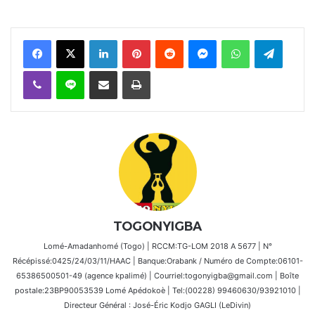
Facebook
X
Linkedin
Pinterest
Reddit
Messenger
WhatsApp
Telegra
Viber
Ligne
Partager par email
Imprimer
TOGONYIGBA
Lomé-Amadanhomé (Togo) | RCCM:TG-LOM 2018 A 5677 | N°
Récépissé:0425/24/03/11/HAAC | Banque:Orabank / Numéro de Compte:06101-
65386500501-49 (agence kpalimé) | Courriel:togonyigba@gmail.com | Boîte
postale:23BP90053539 Lomé Apédokoè | Tel:(00228) 99460630/93921010 |
Directeur Général : José-Éric Kodjo GAGLI (LeDivin)