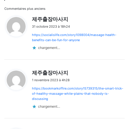
Navigation
Commentaires plus anciens
d
제주출장마사지
dans
i
31 octobre 2023 à 18h24
t
les
https://socialislife.com/story1098004/massage-health-
:
commentaires
benefits-can-be-fun-for-anyone
chargement…
d
제주출장마사지
i
1 novembre 2023 à 4h28
t
https://bookmarkoffire.com/story15739315/the-smart-trick-
:
of-healthy-massage-white-plains-that-nobody-is-
discussing
chargement…