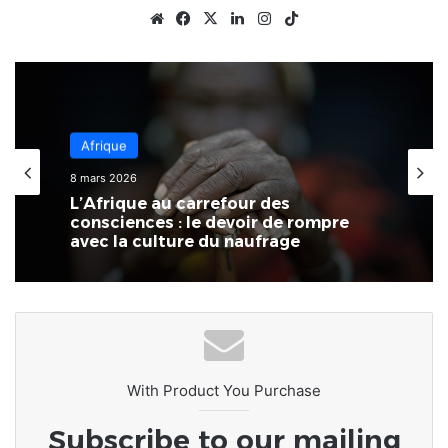
Website
Facebook
X
Linkedin
Instagram
TikTok
Afrique
8 mars 2026
L’Afrique au carrefour des
consciences : le devoir de rompre
avec la culture du naufrage
With Product You Purchase
Subscribe to our mailing