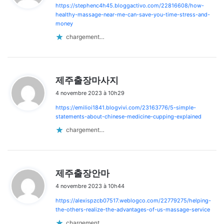
https://stephenc4h45.bloggactivo.com/22816608/how-
:
healthy-massage-near-me-can-save-you-time-stress-and-
money
chargement…
d
제주출장마사지
i
4 novembre 2023 à 10h29
t
https://emilioi1841.blogvivi.com/23163776/5-simple-
:
statements-about-chinese-medicine-cupping-explained
chargement…
d
제주출장안마
i
4 novembre 2023 à 10h44
t
https://alexispzcb07517.weblogco.com/22779275/helping-
:
the-others-realize-the-advantages-of-us-massage-service
chargement…