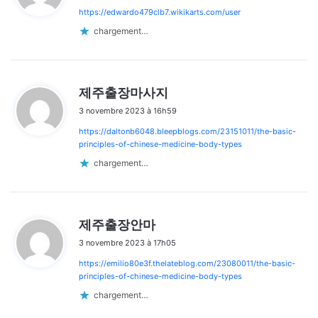
https://edwardo479clb7.wikikarts.com/user
:
chargement…
d
제주출장마사지
i
3 novembre 2023 à 16h59
t
https://daltonb6048.bleepblogs.com/23151011/the-basic-
:
principles-of-chinese-medicine-body-types
chargement…
d
제주출장안마
i
3 novembre 2023 à 17h05
t
https://emilio80e3f.thelateblog.com/23080011/the-basic-
:
principles-of-chinese-medicine-body-types
chargement…