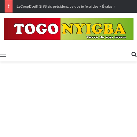
[LeCoupD’œil] Si j’étais président, ce que je ferai des « Évalas »
Menu