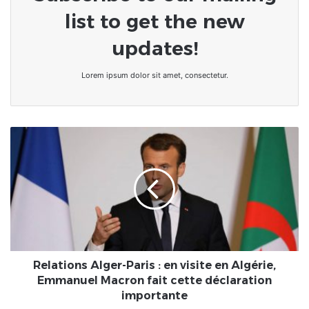
list to get the new
updates!
Lorem ipsum dolor sit amet, consectetur.
Relations
Alger-
Paris
:
en
visite
en
Algérie,
Emmanuel
Macron
Relations Alger-Paris : en visite en Algérie,
fait
Emmanuel Macron fait cette déclaration
cette
importante
déclaration