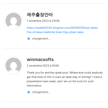
d
제주출장안마
i
1 novembre 2023 à 21h06
t
https://caidenf3332.bloginwi.com/56346576/top-latest-
:
five-chinese-medicine-brain-fog-urban-news
chargement…
d
winmacsofts
i
2 novembre 2023 à 0h56
t
Thank you for another great post. Where else could anybody
:
get that kind of info in such an ideal way of writing? I have a
presentation next week, and I am on the look for such
information.
chargement…