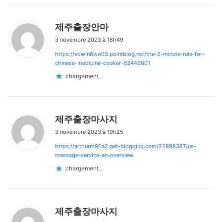
d
제주출장안마
i
3 novembre 2023 à 18h49
t
https://edwin8wo03.pointblog.net/the-2-minute-rule-for-
:
chinese-medicine-cooker-63446601
chargement…
d
제주출장마사지
i
3 novembre 2023 à 19h25
t
https://arthurm90a2.get-blogging.com/22898387/us-
:
massage-service-an-overview
chargement…
d
제주출장마사지
i