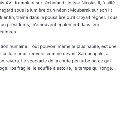
 XVI, tremblant sur l’échafaud ; le tsar Nicolas II, fusillé
agard sous la lumière d’un néon ; Moubarak sur son lit
 enfin, traîné dans la poussière qu’il croyait régner. Tous
 ou présidents, m’émeuvent également dans leur
estinées.
ition humaine. Tout pouvoir, même le plus habile, est une
en cellule nous renvoie, comme devant Sardanapale, à
son revers. Le spectacle de la chute perturbe parce qu’il
e: l’os fragile, le souffle aléatoire, le temps qui ronge.