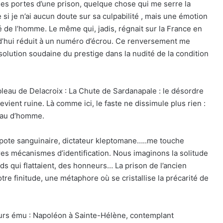
 les portes d’une prison, quelque chose qui me serre la
e si je n’ai aucun doute sur sa culpabilité , mais une émotion
ité de l’homme. Le même qui, jadis, régnait sur la France en
rd’hui réduit à un numéro d’écrou. Ce renversement me
issolution soudaine du prestige dans la nudité de la condition
bleau de Delacroix : La Chute de Sardanapale : le désordre
vient ruine. Là comme ici, le faste ne dissimule plus rien :
peau d’homme.
spote sanguinaire, dictateur kleptomane…..me touche
res mécanismes d’identification. Nous imaginons la solitude
ards qui flattaient, des honneurs… La prison de l’ancien
otre finitude, une métaphore où se cristallise la précarité de
ours ému : Napoléon à Sainte-Hélène, contemplant