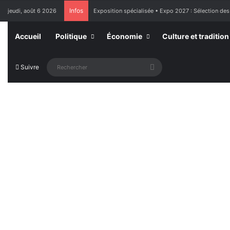
Infos
jeudi, août 6 2026
France : l’Assemblée nationale approuve « l’aide à m
Accueil
Politique
Économie
Culture et tradition
Rechercher
Suivre