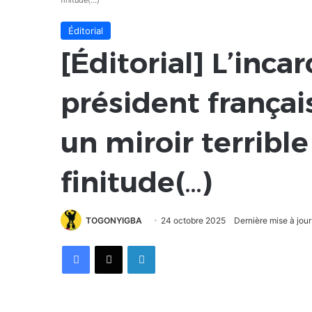
finitude(…)
Éditorial
[Éditorial] L’inca
président françai
un miroir terrible
finitude(…)
TOGONYIGBA
24 octobre 2025
Dernière mise à jou
Facebook
X
Linkedin