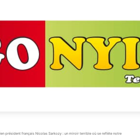
cien président français Nicolas Sarkozy : un miroir terrible où se reflète notre