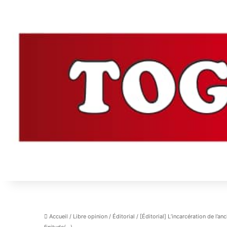
Accueil
/
Libre opinion
/
Éditorial
/
[Éditorial] L’incarcération de l’an