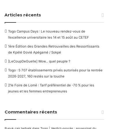
Articles récents
Togo Campus Days : Le nouveau rendez-vous de
l’excellence universitaire les 14 et 15 août au CETEF
1ère Édition des Grandes Retrouvailles des Ressortissants
de Kpélé Govié Apégamé / Sokpé
[LeCoupDeGuelle] Wow… quel peuple ?
Togo : 5 707 établissements privés autorisés pour la rentrée
2026-2027, 160 restés sur la touche
21e Foire de Lomé : Tarif préférentiel de -70 % pour les
jeunes et les femmes entrepreneures
Commentaires récents
Pupuk cair terbaik
dans
Togo | Verdict-procès : assassinat du