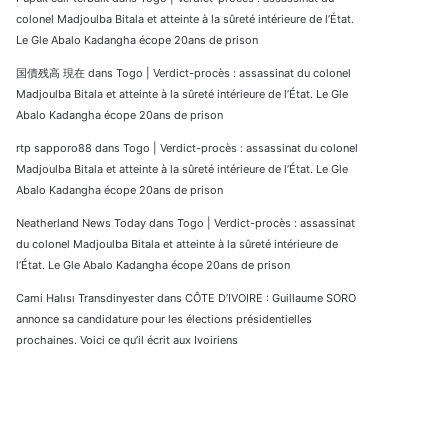
colonel Madjoulba Bitala et atteinte à la sûreté intérieure de l’État.
Le Gle Abalo Kadangha écope 20ans de prison
国債残高 現在
dans
Togo | Verdict-procès : assassinat du colonel
Madjoulba Bitala et atteinte à la sûreté intérieure de l’État. Le Gle
Abalo Kadangha écope 20ans de prison
rtp sapporo88
dans
Togo | Verdict-procès : assassinat du colonel
Madjoulba Bitala et atteinte à la sûreté intérieure de l’État. Le Gle
Abalo Kadangha écope 20ans de prison
Neatherland News Today
dans
Togo | Verdict-procès : assassinat
du colonel Madjoulba Bitala et atteinte à la sûreté intérieure de
l’État. Le Gle Abalo Kadangha écope 20ans de prison
Cami Halısı Transdinyester
dans
CÔTE D’IVOIRE : Guillaume SORO
annonce sa candidature pour les élections présidentielles
prochaines. Voici ce qu’il écrit aux Ivoiriens