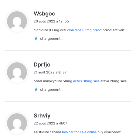
d
Wsbgoc
i
20 août 2022 à 12h55
t
clonidine 0.1 mg oral
clonidine 0.1mg brand
brand antivert
:
chargement…
d
Dprfjo
i
21 août 2022 à 8h37
t
order minocycline 50mg
actos 30mg sale
arava 20mg sale
:
chargement…
d
Srhviy
i
22 août 2022 à 4h07
t
azulfidine canada
benicar for sale online
buy divalproex