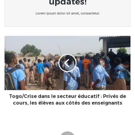
updates!
Lorem ipsum dolor sit amet, consectetur.
Togo/Crise
dans
le
secteur
éducatif
:
Privés
de
cours,
les
Togo/Crise dans le secteur éducatif : Privés de
élèves
cours, les élèves aux côtés des enseignants
aux
côtés
Togo
des
/
enseignants
CENI
: