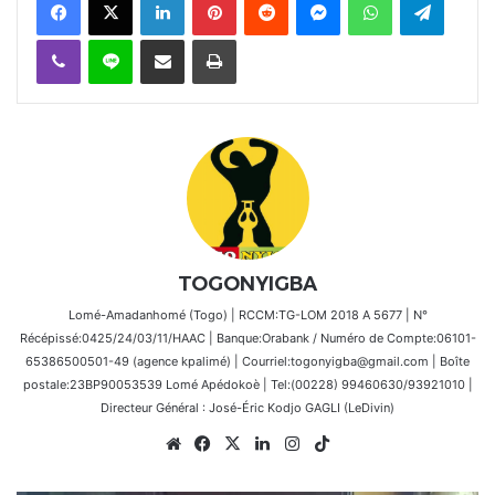
Viber
Ligne
Partager par email
Imprimer
TOGONYIGBA
Lomé-Amadanhomé (Togo) | RCCM:TG-LOM 2018 A 5677 | N°
Récépissé:0425/24/03/11/HAAC | Banque:Orabank / Numéro de Compte:06101-
65386500501-49 (agence kpalimé) | Courriel:togonyigba@gmail.com | Boîte
postale:23BP90053539 Lomé Apédokoè | Tel:(00228) 99460630/93921010 |
Directeur Général : José-Éric Kodjo GAGLI (LeDivin)
Website
Facebook
X
Linkedin
Instagram
TikTok