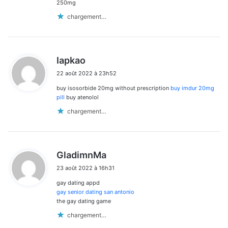
:
250mg
chargement…
d
Iapkao
i
22 août 2022 à 23h52
t
buy isosorbide 20mg without prescription
buy imdur 20mg
:
pill
buy atenolol
chargement…
d
GladimnMa
i
23 août 2022 à 16h31
t
gay dating appd
:
gay senior dating san antonio
the gay dating game
chargement…