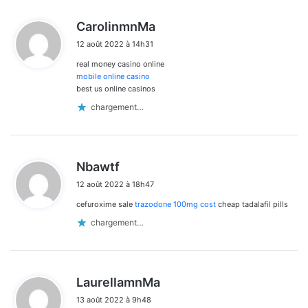
d
CarolinmnMa
i
12 août 2022 à 14h31
t
real money casino online
:
mobile online casino
best us online casinos
chargement…
d
Nbawtf
i
12 août 2022 à 18h47
t
cefuroxime sale
trazodone 100mg cost
cheap tadalafil pills
:
chargement…
d
LaurellamnMa
i
13 août 2022 à 9h48
t