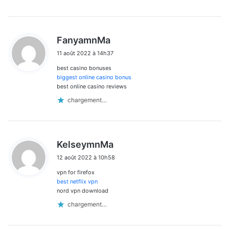
d
FanyamnMa
i
11 août 2022 à 14h37
t
best casino bonuses
:
biggest online casino bonus
best online casino reviews
chargement…
d
KelseymnMa
i
12 août 2022 à 10h58
t
vpn for firefox
:
best netflix vpn
nord vpn download
chargement…