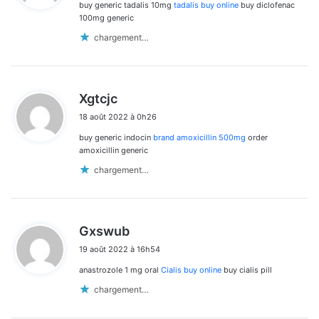
buy generic tadalis 10mg
tadalis buy online
buy diclofenac
:
100mg generic
chargement…
d
Xgtcjc
i
18 août 2022 à 0h26
t
buy generic indocin
brand amoxicillin 500mg
order
:
amoxicillin generic
chargement…
d
Gxswub
i
19 août 2022 à 16h54
t
anastrozole 1 mg oral
Cialis buy online
buy cialis pill
:
chargement…