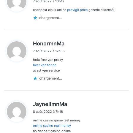
7 août 2022 à 10h12
t
cheapest cialis online
provigil price
generic sildenafil
:
chargement…
d
HonormnMa
i
7 août 2022 à 17h05
t
hola free vpn proxy
:
best vpn for pc
avast vpn service
chargement…
d
JaynellmnMa
i
8 août 2022 à 7h16
t
online casino game real money
:
online casino real money
no deposit casino online