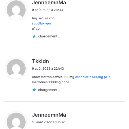
d
JenneemnMa
i
9 août 2022 à 21h44
t
buy secure vpn
:
spotflux vpn
uf vpn
chargement…
d
Tkkidn
i
9 août 2022 à 22h43
t
order metronidazole 200mg
cephalexin 500mg pills
:
metformin 1000mg price
chargement…
d
JenneemnMa
i
10 août 2022 à 18h02
t