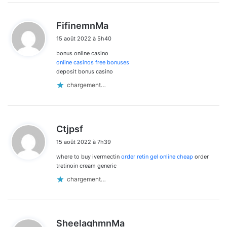
d
FifinemnMa
i
15 août 2022 à 5h40
t
bonus online casino
:
online casinos free bonuses
deposit bonus casino
chargement…
d
Ctjpsf
i
15 août 2022 à 7h39
t
where to buy ivermectin
order retin gel online cheap
order
:
tretinoin cream generic
chargement…
d
SheelaghmnMa