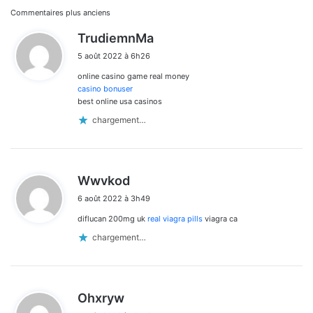
Navigation
Commentaires plus anciens
d
TrudiemnMa
dans
i
5 août 2022 à 6h26
t
les
online casino game real money
:
commentaires
casino bonuser
best online usa casinos
chargement…
d
Wwvkod
i
6 août 2022 à 3h49
t
diflucan 200mg uk
real viagra pills
viagra ca
:
chargement…
d
Ohxryw
i