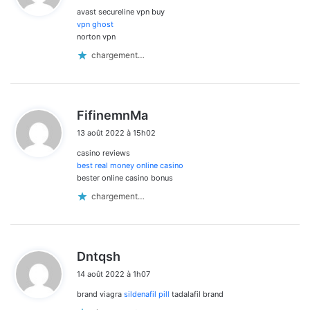
avast secureline vpn buy
:
vpn ghost
norton vpn
chargement…
d
FifinemnMa
i
13 août 2022 à 15h02
t
casino reviews
:
best real money online casino
bester online casino bonus
chargement…
d
Dntqsh
i
14 août 2022 à 1h07
t
brand viagra
sildenafil pill
tadalafil brand
: