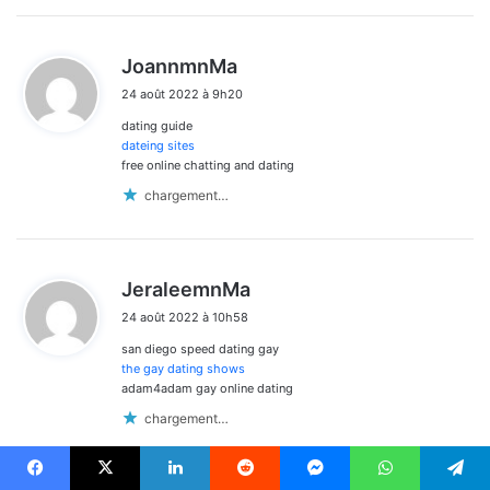
d
JoannmnMa
i
24 août 2022 à 9h20
t
dating guide
:
dateing sites
free online chatting and dating
chargement…
d
JeraleemnMa
i
24 août 2022 à 10h58
t
san diego speed dating gay
:
the gay dating shows
adam4adam gay online dating
chargement…
Facebook
X
Linkedin
Reddit
Messenger
WhatsApp
Telegram