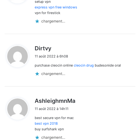
setup vpn
:
express vpn free windows
vpn for firestick
chargement…
d
Dirtvy
i
11 août 2022 à 6h08
t
purchase cleocin online
cleocin drug
budesonide oral
:
chargement…
d
AshleighmnMa
i
11 août 2022 à 14h11
t
best secure vpn for mac
:
best vpn 2018
buy surfshark vpn
chargement…