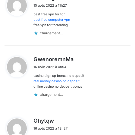
i
15 août 2022 à 11h27
t
best free vpn for tor
:
best free computer vpn
free vpn for torrenting
chargement…
d
GwenoremnMa
i
16 août 2022 à 4h54
t
casino sign up bonus no deposit
:
real money casino no deposit
online casino no deposit bonus
chargement…
d
Ohytqw
i
16 août 2022 à 18h27
t