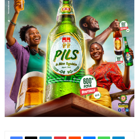
Facebook
X
Linkedin
Pinterest
Reddit
Messenger
WhatsApp
Telegra