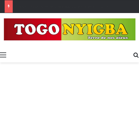
[LeCoupD’œil] Le chassé-croisé entre vacanciers de juillet et d’août a commencé.
Menu