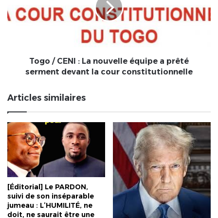
La
nouvelle
équipe
a
prêté
serment
Togo / CENI : La nouvelle équipe a prêté
devant
serment devant la cour constitutionnelle
la
cour
Articles similaires
constitutionnelle
[Éditorial] Le PARDON,
suivi de son inséparable
jumeau : L’HUMILITÉ, ne
doit, ne saurait être une