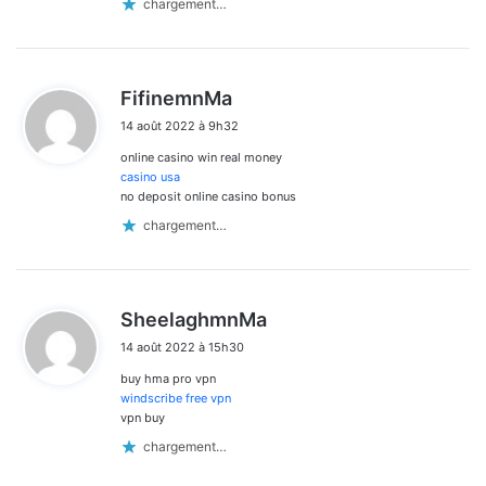
chargement…
d
FifinemnMa
i
14 août 2022 à 9h32
t
online casino win real money
:
casino usa
no deposit online casino bonus
chargement…
d
SheelaghmnMa
i
14 août 2022 à 15h30
t
buy hma pro vpn
:
windscribe free vpn
vpn buy
chargement…