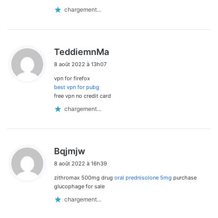
chargement…
d
TeddiemnMa
i
8 août 2022 à 13h07
t
vpn for firefox
:
best vpn for pubg
free vpn no credit card
chargement…
d
Bqjmjw
i
8 août 2022 à 16h39
t
zithromax 500mg drug
oral prednisolone 5mg
purchase
:
glucophage for sale
chargement…