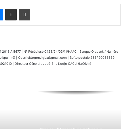
Messenger
Partager par email
Imprimer
018 A 5677 | N° Récépissé:0425/24/03/11/HAAC | Banque:Orabank / Numéro
kpalimé) | Courriel:togonyigba@gmail.com | Boîte postale:23BP90053539
1010 | Directeur Général : José-Éric Kodjo GAGLI (LeDivin)
Exposition spécialisée • Expo 2027
: Sélection des entreprises
togolaises pour la « Journée
économique »