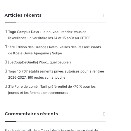
Articles récents
Togo Campus Days : Le nouveau rendez-vous de
l’excellence universitaire les 14 et 15 août au CETEF
1ère Édition des Grandes Retrouvailles des Ressortissants
de Kpélé Govié Apégamé / Sokpé
[LeCoupDeGuelle] Wow… quel peuple ?
Togo : 5 707 établissements privés autorisés pour la rentrée
2026-2027, 160 restés sur la touche
21e Foire de Lomé : Tarif préférentiel de -70 % pour les
jeunes et les femmes entrepreneures
Commentaires récents
Pupuk cair terbaik
dans
Togo | Verdict-procès : assassinat du