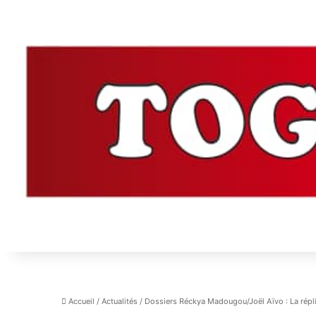
Accueil
/
Actualités
/
Dossiers Réckya Madougou/Joël Aïvo : La répl