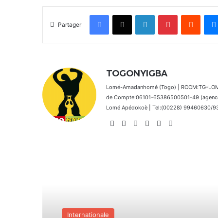
Facebook
X
Linkedin
Pinterest
Reddit
Partager
TOGONYIGBA
Lomé-Amadanhomé (Togo) | RCCM:TG-LOM 2
de Compte:06101-65386500501-49 (agence 
Lomé Apédokoè | Tel:(00228) 99460630/9392
Website
Facebook
X
Linkedin
Instagram
TikTok
Lire le suivant
Actualités