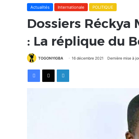
Actualités
Internationale
POLITIQUE
Dossiers Réckya 
: La réplique du 
TOGONYIGBA
16 décembre 2021
Dernière mise à j
Facebook
X
Linkedin