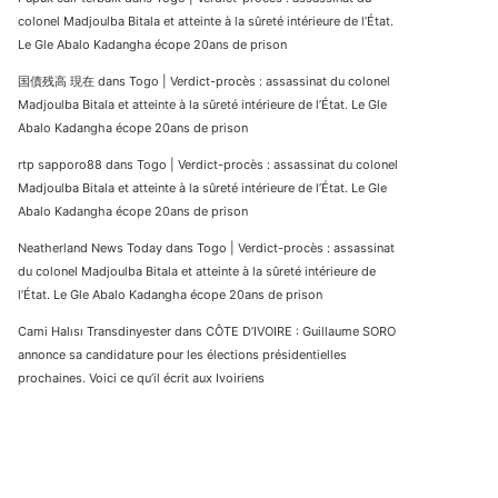
colonel Madjoulba Bitala et atteinte à la sûreté intérieure de l’État.
Le Gle Abalo Kadangha écope 20ans de prison
国債残高 現在
dans
Togo | Verdict-procès : assassinat du colonel
Madjoulba Bitala et atteinte à la sûreté intérieure de l’État. Le Gle
Abalo Kadangha écope 20ans de prison
rtp sapporo88
dans
Togo | Verdict-procès : assassinat du colonel
Madjoulba Bitala et atteinte à la sûreté intérieure de l’État. Le Gle
Abalo Kadangha écope 20ans de prison
Neatherland News Today
dans
Togo | Verdict-procès : assassinat
du colonel Madjoulba Bitala et atteinte à la sûreté intérieure de
l’État. Le Gle Abalo Kadangha écope 20ans de prison
Cami Halısı Transdinyester
dans
CÔTE D’IVOIRE : Guillaume SORO
annonce sa candidature pour les élections présidentielles
prochaines. Voici ce qu’il écrit aux Ivoiriens