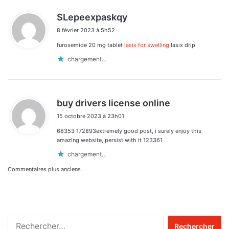
d
SLepeexpaskqy
i
8 février 2023 à 5h52
t
furosemide 20 mg tablet
lasix for swelling
lasix drip
:
chargement…
d
buy drivers license online
i
15 octobre 2023 à 23h01
t
68353 172893extremely good post, i surely enjoy this
:
amazing website, persist with it 123361
chargement…
Navigation
Commentaires plus anciens
dans
les
Rechercher :