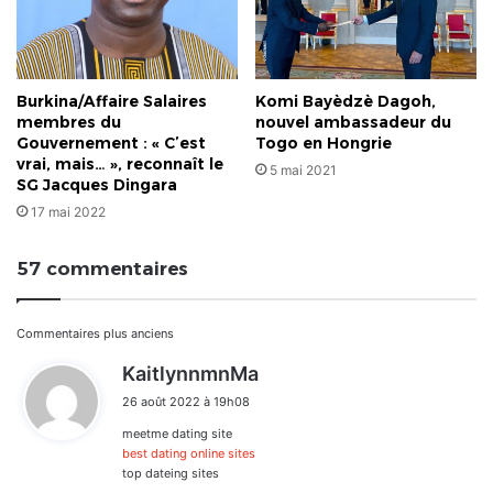
Burkina/Affaire Salaires
Komi Bayèdzè Dagoh,
membres du
nouvel ambassadeur du
Gouvernement : « C’est
Togo en Hongrie
vrai, mais… », reconnaît le
5 mai 2021
SG Jacques Dingara
17 mai 2022
57 commentaires
Navigation
Commentaires plus anciens
d
KaitlynnmnMa
dans
i
26 août 2022 à 19h08
t
les
meetme dating site
:
commentaires
best dating online sites
top dateing sites