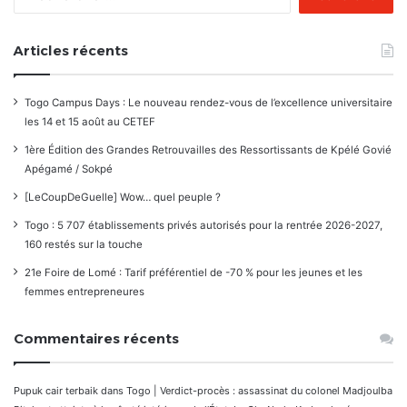
commentaires
Articles récents
Togo Campus Days : Le nouveau rendez-vous de l’excellence universitaire
les 14 et 15 août au CETEF
1ère Édition des Grandes Retrouvailles des Ressortissants de Kpélé Govié
Apégamé / Sokpé
[LeCoupDeGuelle] Wow… quel peuple ?
Togo : 5 707 établissements privés autorisés pour la rentrée 2026-2027,
160 restés sur la touche
21e Foire de Lomé : Tarif préférentiel de -70 % pour les jeunes et les
femmes entrepreneures
Commentaires récents
Pupuk cair terbaik
dans
Togo | Verdict-procès : assassinat du colonel Madjoulba