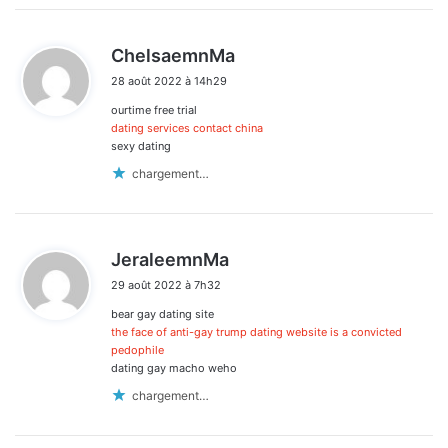
d
ChelsaemnMa
i
28 août 2022 à 14h29
t
ourtime free trial
:
dating services contact china
sexy dating
chargement…
d
JeraleemnMa
i
29 août 2022 à 7h32
t
bear gay dating site
:
the face of anti-gay trump dating website is a convicted
pedophile
dating gay macho weho
chargement…