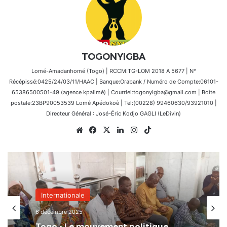
TOGONYIGBA
Lomé-Amadanhomé (Togo) | RCCM:TG-LOM 2018 A 5677 | N°
Récépissé:0425/24/03/11/HAAC | Banque:Orabank / Numéro de Compte:06101-
65386500501-49 (agence kpalimé) | Courriel:togonyigba@gmail.com | Boîte
postale:23BP90053539 Lomé Apédokoè | Tel:(00228) 99460630/93921010 |
Directeur Général : José-Éric Kodjo GAGLI (LeDivin)
Website
Facebook
X
Linkedin
Instagram
TikTok
Internationale
6 décembre 2025
Togo • Le mouvement politique