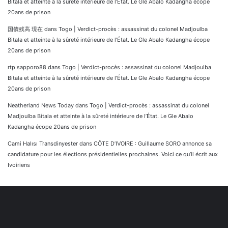
Bitala et atteinte à la sûreté intérieure de l’État. Le Gle Abalo Kadangha écope
20ans de prison
国債残高 現在
dans
Togo | Verdict-procès : assassinat du colonel Madjoulba
Bitala et atteinte à la sûreté intérieure de l’État. Le Gle Abalo Kadangha écope
20ans de prison
rtp sapporo88
dans
Togo | Verdict-procès : assassinat du colonel Madjoulba
Bitala et atteinte à la sûreté intérieure de l’État. Le Gle Abalo Kadangha écope
20ans de prison
Neatherland News Today
dans
Togo | Verdict-procès : assassinat du colonel
Madjoulba Bitala et atteinte à la sûreté intérieure de l’État. Le Gle Abalo
Kadangha écope 20ans de prison
Cami Halısı Transdinyester
dans
CÔTE D’IVOIRE : Guillaume SORO annonce sa
candidature pour les élections présidentielles prochaines. Voici ce qu’il écrit aux
Ivoiriens