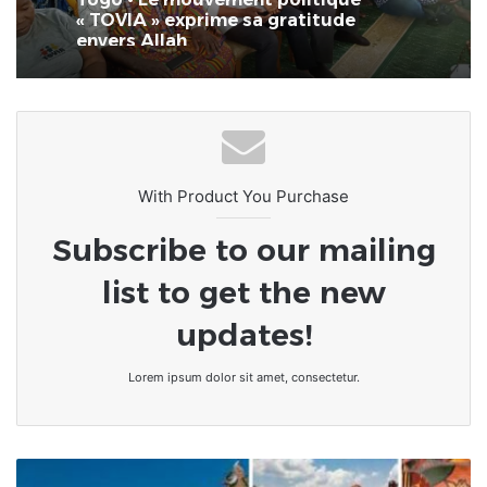
« TOVIA » exprime sa gratitude
envers Allah
With Product You Purchase
Subscribe to our mailing
list to get the new
updates!
Lorem ipsum dolor sit amet, consectetur.
Libre