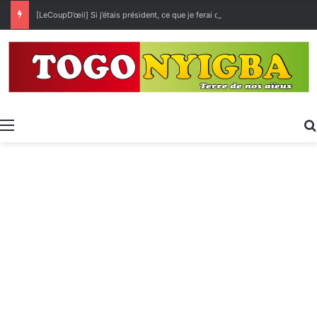
[LeCoupD’œil] Si j’étais président, ce que je ferai des « Évalas »
Menu