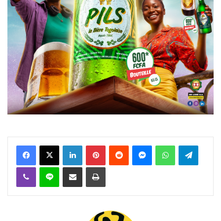
Facebook
X
Linkedin
Pinterest
Reddit
Messenger
WhatsApp
Telegra
Viber
Ligne
Partager par email
Imprimer