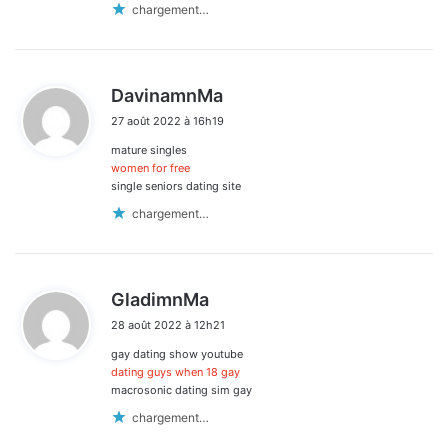
chargement…
d
DavinamnMa
i
27 août 2022 à 16h19
t
mature singles
:
women for free
single seniors dating site
chargement…
d
GladimnMa
i
28 août 2022 à 12h21
t
gay dating show youtube
:
dating guys when 18 gay
macrosonic dating sim gay
chargement…