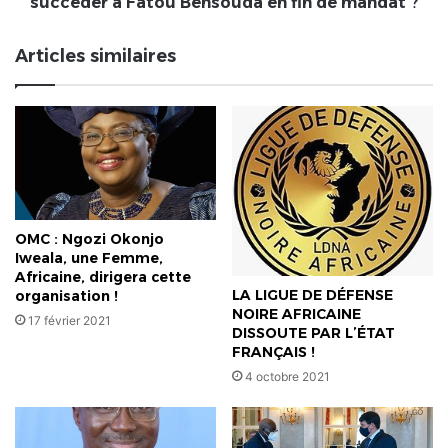
succéder à Fatou Bensouda en fin de mandat ?
fin
de
Articles similaires
mandat
?
OMC : Ngozi Okonjo
Iweala, une Femme,
Africaine, dirigera cette
LA LIGUE DE DÉFENSE
organisation !
NOIRE AFRICAINE
17 février 2021
DISSOUTE PAR L’ÉTAT
FRANÇAIS !
4 octobre 2021