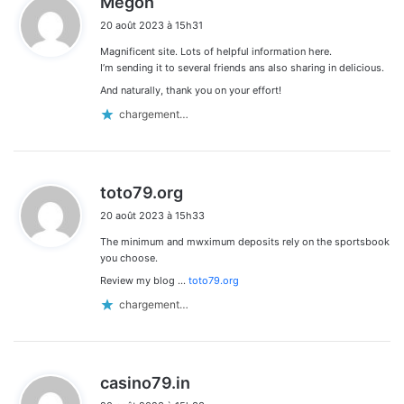
Megon
i
20 août 2023 à 15h31
t
Magnificent site. Lots of helpful information here.
:
I’m sending it to several friends ans also sharing in delicious.
And naturally, thank you on your effort!
chargement…
d
toto79.org
i
20 août 2023 à 15h33
t
The minimum and mwximum deposits rely on the sportsbook
:
you choose.
Review my blog …
toto79.org
chargement…
d
casino79.in
i