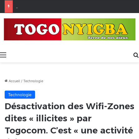
[LeCoupD’œil] Le chassé-croisé entre vacanciers de juillet et d’août a commencé.
Menu
Accueil
/
Technologie
Technologie
Désactivation des Wifi-Zones
dites « illicites » par
Togocom. C’est « une activité