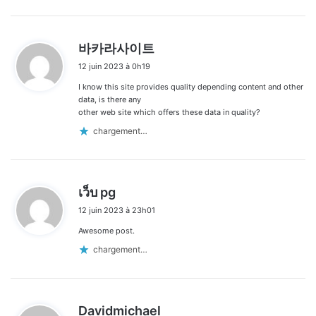
d
바카라사이트
i
12 juin 2023 à 0h19
t
I know this site provides quality depending content and other
:
data, is there any
other web site which offers these data in quality?
chargement…
d
เว็บ pg
i
12 juin 2023 à 23h01
t
Awesome post.
:
chargement…
d
Davidmichael