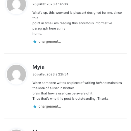
i
26 juillet 2023 à 14h36
t
What’s up, this weekend is pleasant designed for me, since
:
this
point in time i am reading this enormous informative
paragraph here at my
home.
chargement…
d
Myia
i
30 juillet 2023 à 22h54
t
When someone writes an piece of writing he/she maintains
:
the idea of a user in his/her
brain that how a user can be aware of it.
Thus that’s why this post is outstdanding. Thanks!
chargement…
d