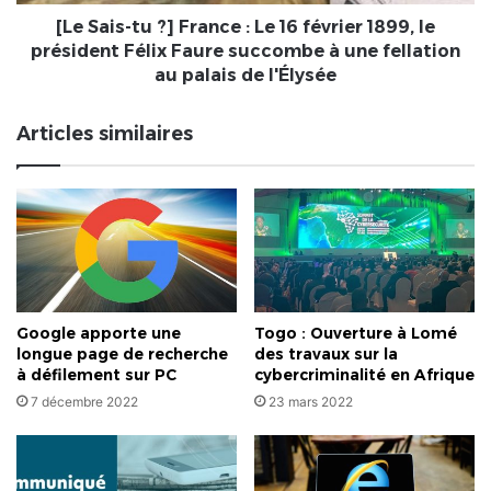
février
1899,
[Le Sais-tu ?] France : Le 16 février 1899, le
le
président Félix Faure succombe à une fellation
président
au palais de l'Élysée
Félix
Faure
Articles similaires
succombe
à
une
fellation
au
palais
de
l'Élysée
Google apporte une
Togo : Ouverture à Lomé
longue page de recherche
des travaux sur la
à défilement sur PC
cybercriminalité en Afrique
7 décembre 2022
23 mars 2022