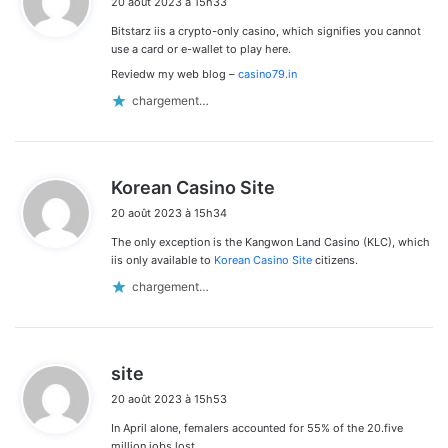
20 août 2023 à 15h33
t
Bitstarz iis a crypto-only casino, which signifies you cannot
:
use a card or e-wallet to play here.
Reviedw my web blog –
casino79.in
chargement…
d
Korean Casino Site
i
20 août 2023 à 15h34
t
The only exception is the Kangwon Land Casino (KLC), which
:
iis only available to
Korean Casino Site
citizens.
chargement…
d
site
i
20 août 2023 à 15h53
t
In April alone, femalers accounted for 55% of the 20.five
:
million jobs lost.