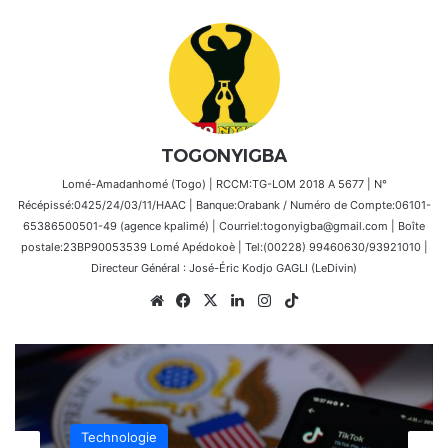
TOGONYIGBA
Lomé-Amadanhomé (Togo) | RCCM:TG-LOM 2018 A 5677 | N°
Récépissé:0425/24/03/11/HAAC | Banque:Orabank / Numéro de Compte:06101-
65386500501-49 (agence kpalimé) | Courriel:togonyigba@gmail.com | Boîte
postale:23BP90053539 Lomé Apédokoè | Tel:(00228) 99460630/93921010 |
Directeur Général : José-Éric Kodjo GAGLI (LeDivin)
Website
Facebook
X
Linkedin
Instagram
TikTok
Technologie