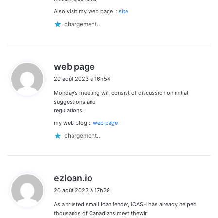
Also visit my web page ::
site
chargement…
d
web page
i
20 août 2023 à 16h54
t
Monday’s meeting will consist of discussion on initial
:
suggestions and
regulations.
my web blog ::
web page
chargement…
d
ezloan.io
i
20 août 2023 à 17h29
t
As a trusted small loan lender, iCASH has already helped
:
thousands of Canadians meet thewir