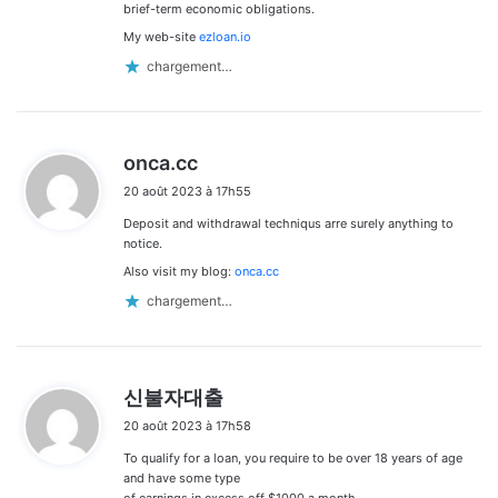
brief-term economic obligations.
My web-site
ezloan.io
chargement…
d
onca.cc
i
20 août 2023 à 17h55
t
Deposit and withdrawal techniqus arre surely anything to
:
notice.
Also visit my blog:
onca.cc
chargement…
d
신불자대출
i
20 août 2023 à 17h58
t
To qualify for a loan, you require to be over 18 years of age
:
and have some type
of earnings in excess off $1000 a month.