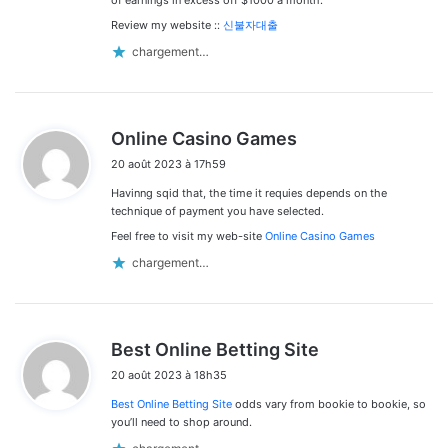
Review my website ::
신불자대출
chargement…
d
Online Casino Games
i
20 août 2023 à 17h59
t
Havinng sqid that, the time it requies depends on the
:
technique of payment you have selected.
Feel free to visit my web-site
Online Casino Games
chargement…
d
Best Online Betting Site
i
20 août 2023 à 18h35
t
Best Online Betting Site
odds vary from bookie to bookie, so
:
you’ll need to shop around.