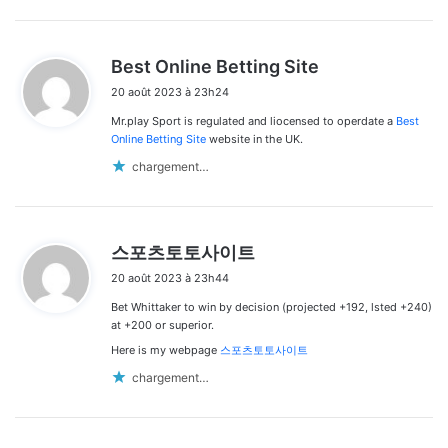
d
Best Online Betting Site
i
20 août 2023 à 23h24
t
Mr.play Sport is regulated and liocensed to operdate a
Best
:
Online Betting Site
website in the UK.
chargement…
d
스포츠토토사이트
i
20 août 2023 à 23h44
t
Bet Whittaker to win by decision (projected +192, lsted +240)
:
at +200 or superior.
Here is my webpage
스포츠토토사이트
chargement…