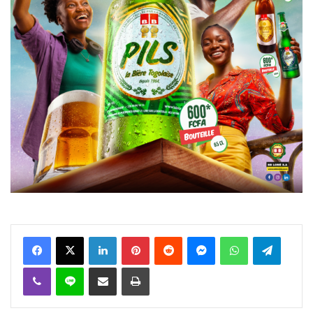
Facebook
X
Linkedin
Pinterest
Reddit
Messenger
WhatsApp
Telegra
Viber
Ligne
Partager par email
Imprimer