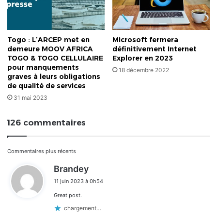
Togo : L’ARCEP met en
Microsoft fermera
demeure MOOV AFRICA
définitivement Internet
TOGO & TOGO CELLULAIRE
Explorer en 2023
pour manquements
18 décembre 2022
graves à leurs obligations
de qualité de services
31 mai 2023
126 commentaires
Navigation
Commentaires plus récents
d
Brandey
dans
i
11 juin 2023 à 0h54
t
les
Great post.
:
commentaires
chargement…