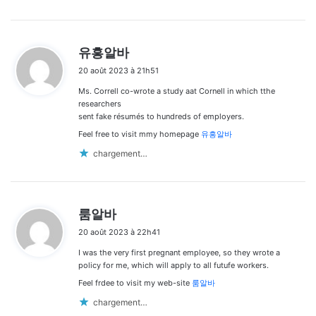
d
유흥알바
i
20 août 2023 à 21h51
t
Ms. Correll co-wrote a study aat Cornell in which tthe
:
researchers
sent fake résumés to hundreds of employers.
Feel free to visit mmy homepage
유흥알바
chargement…
d
룸알바
i
20 août 2023 à 22h41
t
I was the very first pregnant employee, so they wrote a
:
policy for me, which will apply to all futufe workers.
Feel frdee to visit my web-site
룸알바
chargement…