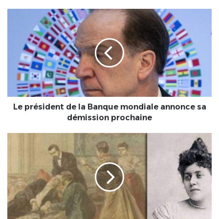
Le
président
de
la
Banque
mondiale
annonce
sa
démission
prochaine
Le président de la Banque mondiale annonce sa
démission prochaine
[Le
Sais-
tu
?]
France
:
Le
16