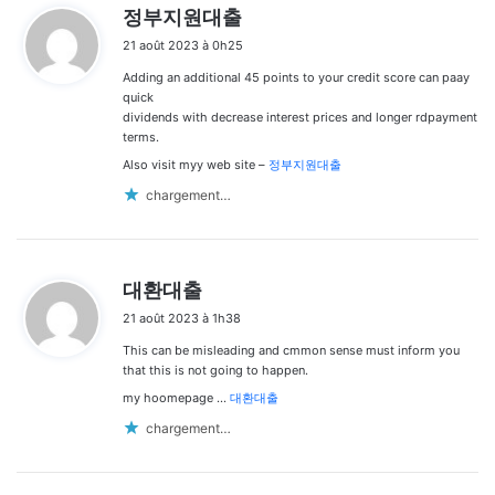
d
정부지원대출
i
21 août 2023 à 0h25
t
Adding an additional 45 points to your credit score can paay
:
quick
dividends with decrease interest prices and longer rdpayment
terms.
Also visit myy web site –
정부지원대출
chargement…
d
대환대출
i
21 août 2023 à 1h38
t
This can be misleading and cmmon sense must inform you
:
that this is not going to happen.
my hoomepage …
대환대출
chargement…