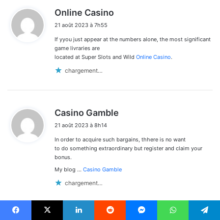
d
Online Casino
i
21 août 2023 à 7h55
t
If yyou just appear at the numbers alone, the most significant
:
game livraries are
located at Super Slots and Wild
Online Casino
.
chargement…
d
Casino Gamble
i
21 août 2023 à 8h14
t
In order to acquire such bargains, thhere is no want
:
to do something extraordinary but register and claim your
bonus.
My blog …
Casino Gamble
chargement…
Facebook
X
Linkedin
Reddit
Messenger
WhatsApp
Telegram