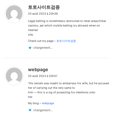
d
토토사이트검증
i
20 août 2023 à 20h39
t
Legql betting is nonetheless restrocted to retail areas/tribal
:
casinos, aat which mobile betting iss allowed when on
internet
site.
Check out my page ::
토토사이트검증
chargement…
d
webpage
i
20 août 2023 à 20h51
t
“His remark was meaht to embarrass his wife, but he accused
:
her of carrying out the very same to
him — this is a sig of projecting his intentions onto
her.
My blog –
webpage
chargement…