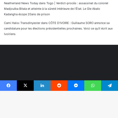
Neatherland News Today
dans
Togo | Verdict-procès : assassinat du colonel
Madjoulba Bitala et atteinte à la sûreté intérieure de l’État. Le Gle Abalo
Kadangha écope 20ans de prison
Cami Halısı Transdinyester
dans
CÔTE D’IVOIRE : Guillaume SORO annonce sa
candidature pour les élections présidentielles prochaines. Voici ce qu’il écrit aux
Ivoiriens
Facebook
X
Linkedin
Reddit
Messenger
WhatsApp
Telegram
© Copyright 2026, Tous droits réservés |
Réaliser par
B
Togonyigba