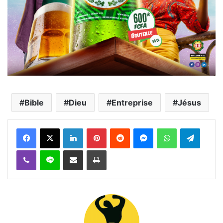
Bible
Dieu
Entreprise
Jésus
Facebook
X
Linkedin
Pinterest
Reddit
Messenger
WhatsApp
Telegra
Viber
Ligne
Partager par email
Imprimer