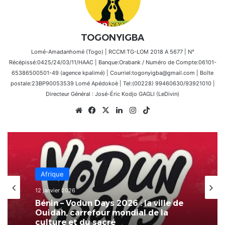
TOGONYIGBA
Lomé-Amadanhomé (Togo) | RCCM:TG-LOM 2018 A 5677 | N°
Récépissé:0425/24/03/11/HAAC | Banque:Orabank / Numéro de Compte:06101-
65386500501-49 (agence kpalimé) | Courriel:togonyigba@gmail.com | Boîte
postale:23BP90053539 Lomé Apédokoè | Tel:(00228) 99460630/93921010 |
Directeur Général : José-Éric Kodjo GAGLI (LeDivin)
Website
Facebook
X
Linkedin
Instagram
TikTok
Spiritualité
Afrique
27 août 2025
12 janvier 2026
Églises de réveil : véritables fléaux