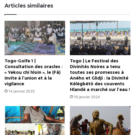
chez
Articles similaires
eux
Togo-Golfe 1 |
Togo | Le Festival des
Consultation des oracles :
Divinités Noires a tenu
« Yekou chi hloin », le (Fã)
toutes ses promesses à
invite à l’union et à la
Aného et Glidji : la Divinité
vigilance
Kélégbétô des couvents
Hlandè a marché sur l’eau !
14 janvier 2025
16 janvier 2024