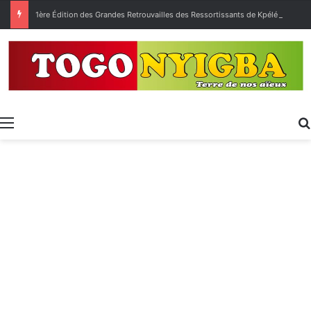
1ère Édition des Grandes Retrouvailles des Ressortissants de Kpélé Govié Apégamé / Sokpé
Menu