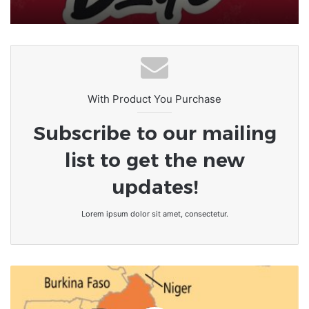
pour l’Afrique ?
Bénin – Vodun Days 2026 : la ville de
Ouidah, carrefour mondial de la
culture et du sacré
With Product You Purchase
Subscribe to our mailing
list to get the new
updates!
Lorem ipsum dolor sit amet, consectetur.
Le
Bénin
organise