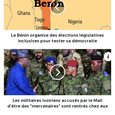
des
élections
législatives
inclusives
pour
tester
sa
Le Bénin organise des élections législatives
démocratie
inclusives pour tester sa démocratie
Les
militaires
ivoiriens
accusés
par
le
Mali
d’être
des
"mercenaires"
Les militaires ivoiriens accusés par le Mali
sont
d’être des "mercenaires" sont rentrés chez eux
rentrés