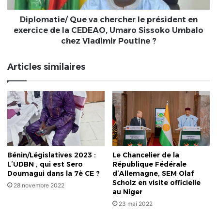
de
la
Diplomatie/ Que va chercher le président en
CEDEAO,
exercice de la CEDEAO, Umaro Sissoko Umbalo
Umaro
chez Vladimir Poutine ?
Sissoko
Umbalo
Articles similaires
chez
Vladimir
Poutine
?
Bénin/Législatives 2023 :
Le Chancelier de la
L’UDBN , qui est Sero
République Fédérale
Doumagui dans la 7è CE ?
d’Allemagne, SEM Olaf
Scholz en visite officielle
28 novembre 2022
au Niger
23 mai 2022