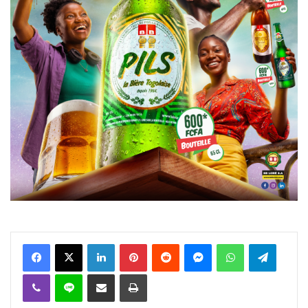
Facebook
X
Linkedin
Pinterest
Reddit
Messenger
WhatsApp
Telegra
Viber
Ligne
Partager par email
Imprimer