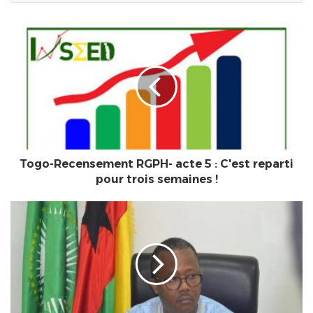
Togo-
Recensement
RGPH-
acte
5
:
C'est
reparti
pour
trois
Togo-Recensement RGPH- acte 5 : C'est reparti
semaines
pour trois semaines !
!
Diplomatie/
Que
va
chercher
le
président
en
exercice