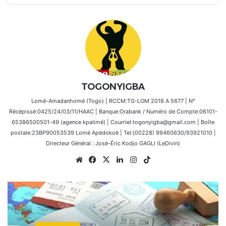
TOGONYIGBA
Lomé-Amadanhomé (Togo) | RCCM:TG-LOM 2018 A 5677 | N°
Récépissé:0425/24/03/11/HAAC | Banque:Orabank / Numéro de Compte:06101-
65386500501-49 (agence kpalimé) | Courriel:togonyigba@gmail.com | Boîte
postale:23BP90053539 Lomé Apédokoè | Tel:(00228) 99460630/93921010 |
Directeur Général : José-Éric Kodjo GAGLI (LeDivin)
Website
Facebook
X
Linkedin
Instagram
TikTok