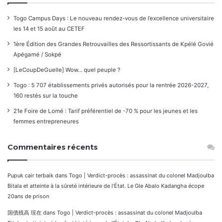
Togo Campus Days : Le nouveau rendez-vous de l’excellence universitaire
les 14 et 15 août au CETEF
1ère Édition des Grandes Retrouvailles des Ressortissants de Kpélé Govié
Apégamé / Sokpé
[LeCoupDeGuelle] Wow… quel peuple ?
Togo : 5 707 établissements privés autorisés pour la rentrée 2026-2027,
160 restés sur la touche
21e Foire de Lomé : Tarif préférentiel de -70 % pour les jeunes et les
femmes entrepreneures
Commentaires récents
Pupuk cair terbaik
dans
Togo | Verdict-procès : assassinat du colonel Madjoulba
Bitala et atteinte à la sûreté intérieure de l’État. Le Gle Abalo Kadangha écope
20ans de prison
国債残高 現在
dans
Togo | Verdict-procès : assassinat du colonel Madjoulba