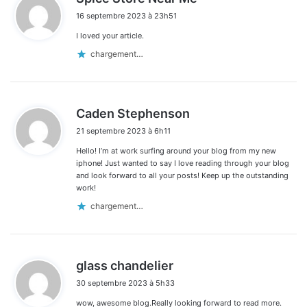
i
16 septembre 2023 à 23h51
t
I loved your article.
:
chargement…
d
Caden Stephenson
i
21 septembre 2023 à 6h11
t
Hello! I’m at work surfing around your blog from my new
:
iphone! Just wanted to say I love reading through your blog
and look forward to all your posts! Keep up the outstanding
work!
chargement…
d
glass chandelier
i
30 septembre 2023 à 5h33
t
wow, awesome blog.Really looking forward to read more.