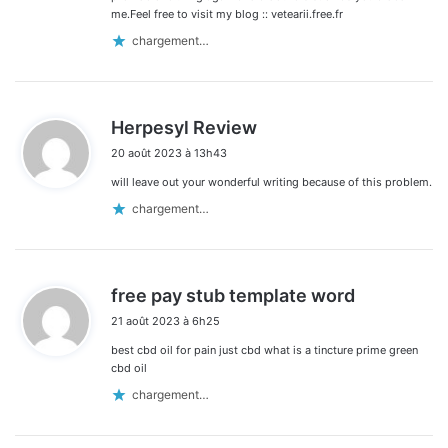
me.Feel free to visit my blog :: vetearii.free.fr
chargement…
d
Herpesyl Review
i
20 août 2023 à 13h43
t
will leave out your wonderful writing because of this problem.
:
chargement…
d
free pay stub template word
i
21 août 2023 à 6h25
t
best cbd oil for pain just cbd what is a tincture prime green
:
cbd oil
chargement…