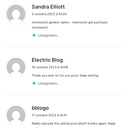
d
Sandra Elliott
i
3 octobre 2023 à 5h26
t
stromectol generic name – ivermectin gel purchase
:
stromectol
chargement…
d
Electric Blog
i
16 octobre 2023 à 4h08
t
Thank you ever so for you post. Keep writing.
:
chargement…
d
bblogo
i
17 octobre 2023 à 4h41
t
Really enjoyed this article post.Much thanks again. Keep
: