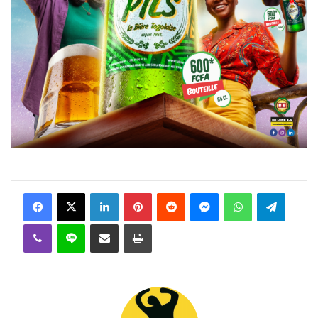
Facebook
X
Linkedin
Pinterest
Reddit
Messenger
WhatsApp
Telegra
Viber
Ligne
Partager par email
Imprimer