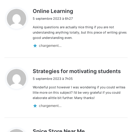
d
Online Learning
i
5 septembre 2023 à 6h27
t
Asking questions are actually nice thing if you are not
:
understanding anything totally, but this piece of writing gives
good understanding even.
chargement…
d
Strategies for motivating students
i
5 septembre 2023 à 7h05
t
Wonderful post however I was wondering if you could writea
:
litte more on this subject? I’d be very grateful if you could
elaborate alittle bit further. Many thanks!
chargement…
d
Spice Store Near Me