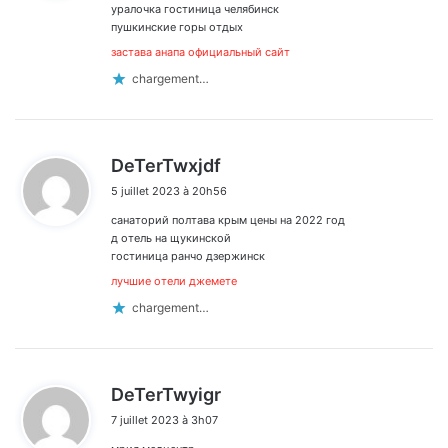
:
уралочка гостиница челябинск
пушкинские горы отдых
застава анапа официальный сайт
chargement…
d
DeTerTwxjdf
i
5 juillet 2023 à 20h56
t
санаторий полтава крым цены на 2022 год
:
д отель на щукинской
гостиница ранчо дзержинск
лучшие отели джемете
chargement…
d
DeTerTwyigr
i
7 juillet 2023 à 3h07
t