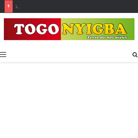
[LeCoupD’œil] Le chassé-croisé entre vacanciers de juillet et d’août a commencé.
Menu