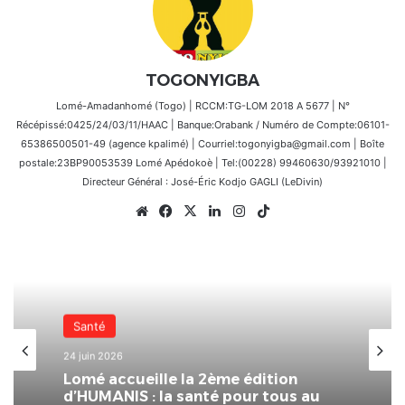
TOGONYIGBA
Lomé-Amadanhomé (Togo) | RCCM:TG-LOM 2018 A 5677 | N°
Récépissé:0425/24/03/11/HAAC | Banque:Orabank / Numéro de Compte:06101-
65386500501-49 (agence kpalimé) | Courriel:togonyigba@gmail.com | Boîte
postale:23BP90053539 Lomé Apédokoè | Tel:(00228) 99460630/93921010 |
Directeur Général : José-Éric Kodjo GAGLI (LeDivin)
Website
Facebook
X
Linkedin
Instagram
TikTok
Santé
24 juin 2026
Lomé accueille la 2ème édition
d’HUMANIS : la santé pour tous au