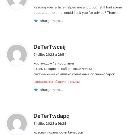
t
Reading your article helped me a lot, but I still had some
:
doubts at the time, could I ask you for advice? Thanks.
chargement…
d
DeTerTwcaij
i
2 juillet 2023 à 2h51
t
хостел дом 18 ярославль
:
отель татарстан набережные челны
гостиничный комплекс солнечный солнечногорск
пансионаты абхазии отзывы
chargement…
d
DeTerTwdapq
i
3 juillet 2023 à 9h28
t
красная поляна сочи беларусь