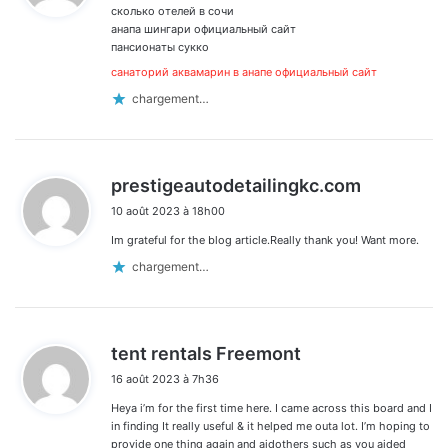
сколько отелей в сочи
:
анапа шингари официальный сайт
пансионаты сукко
санаторий аквамарин в анапе официальный сайт
chargement…
d
prestigeautodetailingkc.com
i
10 août 2023 à 18h00
t
Im grateful for the blog article.Really thank you! Want more.
:
chargement…
d
tent rentals Freemont
i
16 août 2023 à 7h36
t
Heya i’m for the first time here. I came across this board and I
:
in finding It really useful & it helped me outa lot. I’m hoping to
provide one thing again and aidothers such as you aided