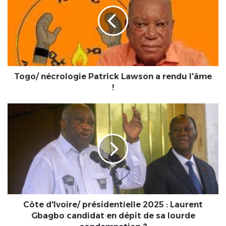
Patrick
Lawson
a
rendu
l'âme
!
Togo/ nécrologie Patrick Lawson a rendu l'âme
!
Côte
d'Ivoire/
présidentielle
2025
:
Laurent
Gbagbo
candidat
en
dépit
Côte d'Ivoire/ présidentielle 2025 : Laurent
de
Gbagbo candidat en dépit de sa lourde
sa