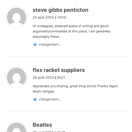
d
steve gibbs penticton
i
25 août 2023 à 13h10
t
Hi colleagues, pleasant piece of writing and good
:
argumentscommented at this place, I am genuinely
enjoyingby these.
chargement…
d
flex racket suppliers
i
28 août 2023 à 0h21
t
Appreciate you sharing, great blog article.Thanks Again.
:
Much obliged.
chargement…
d
Beatles
i