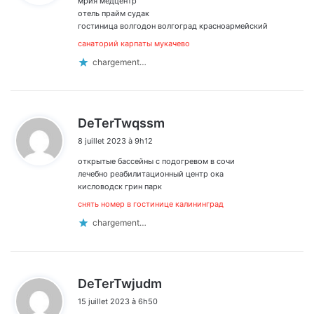
мрия медцентр
:
отель прайм судак
гостиница волгодон волгоград красноармейский
санаторий карпаты мукачево
chargement…
d
DeTerTwqssm
i
8 juillet 2023 à 9h12
t
открытые бассейны с подогревом в сочи
:
лечебно реабилитационный центр ока
кисловодск грин парк
снять номер в гостинице калининград
chargement…
d
DeTerTwjudm
i
15 juillet 2023 à 6h50
t