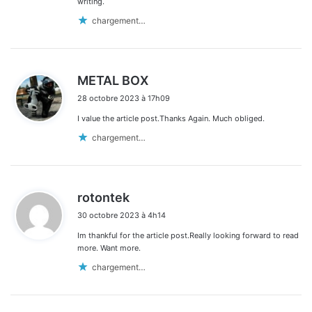
writing.
chargement…
d
METAL BOX
i
28 octobre 2023 à 17h09
t
I value the article post.Thanks Again. Much obliged.
:
chargement…
d
rotontek
i
30 octobre 2023 à 4h14
t
Im thankful for the article post.Really looking forward to read
:
more. Want more.
chargement…