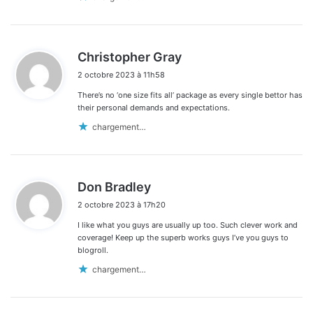
d
Christopher Gray
i
2 octobre 2023 à 11h58
t
There’s no ‘one size fits all’ package as every single bettor has
:
their personal demands and expectations.
chargement…
d
Don Bradley
i
2 octobre 2023 à 17h20
t
I like what you guys are usually up too. Such clever work and
:
coverage! Keep up the superb works guys I’ve you guys to
blogroll.
chargement…