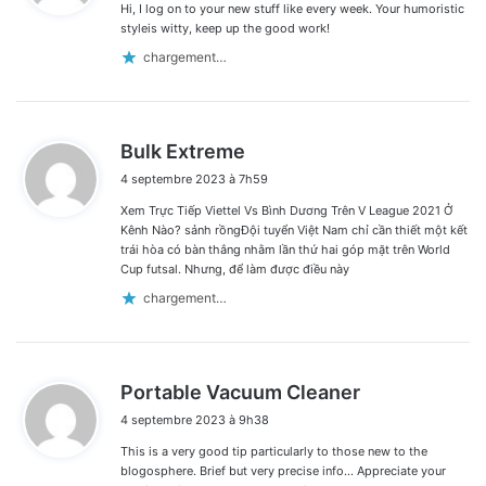
Hi, I log on to your new stuff like every week. Your humoristic
:
styleis witty, keep up the good work!
chargement…
d
Bulk Extreme
i
4 septembre 2023 à 7h59
t
Xem Trực Tiếp Viettel Vs Bình Dương Trên V League 2021 Ở
:
Kênh Nào? sảnh rồngĐội tuyển Việt Nam chỉ cần thiết một kết
trái hòa có bàn thắng nhằm lần thứ hai góp mặt trên World
Cup futsal. Nhưng, để làm được điều này
chargement…
d
Portable Vacuum Cleaner
i
4 septembre 2023 à 9h38
t
This is a very good tip particularly to those new to the
:
blogosphere. Brief but very precise info… Appreciate your