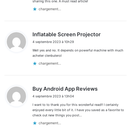
sharing this one. A must read article!
chargement…
d
Inflatable Screen Projector
i
4 septembre 2023 à 10h29
t
Well yes and no. It depends on powerful machine with much
:
acheter clenbuterol
chargement…
d
Buy Android App Reviews
i
4 septembre 2023 à 13h04
t
I want to to thank you for this wonderful read!! I certainly
:
enjoyed every little bit of it. I have you saved as a favorite to
check out new things you post…
chargement…