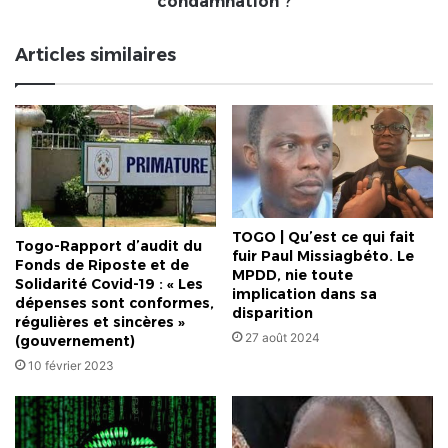
condamnation ?
lourde
condamnation
Articles similaires
?
TOGO | Qu’est ce qui fait
Togo-Rapport d’audit du
fuir Paul Missiagbéto. Le
Fonds de Riposte et de
MPDD, nie toute
Solidarité Covid-19 : « Les
implication dans sa
dépenses sont conformes,
disparition
régulières et sincères »
27 août 2024
(gouvernement)
10 février 2023