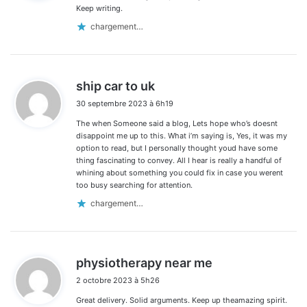
:
Keep writing.
chargement…
d
ship car to uk
i
30 septembre 2023 à 6h19
t
The when Someone said a blog, Lets hope who’s doesnt
:
disappoint me up to this. What i’m saying is, Yes, it was my
option to read, but I personally thought youd have some
thing fascinating to convey. All I hear is really a handful of
whining about something you could fix in case you werent
too busy searching for attention.
chargement…
d
physiotherapy near me
i
2 octobre 2023 à 5h26
t
Great delivery. Solid arguments. Keep up theamazing spirit.