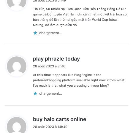
28 août 2023 à 5h49
t
Tin Tức, Sự Khiếu Nại Liên Quan Tiền Đến Thẳng Bóng Đá Nữ
:
game bàiĐội tuyển Việt Nam chỉ cần thiết một kết trái hòa có
bàn thắng để lần thứ hai góp mặt trên World Cup futsal.
Nhưng, để làm được điều đó
chargement…
d
play phrazle today
i
28 août 2023 à 8h16
t
At this time it appears like BlogEngine is the
:
preferredblogging platform available right now. (from what
I’ve read) Is that what you areusing on your blog?
chargement…
d
buy halo carts online
i
28 août 2023 à 14h49
t