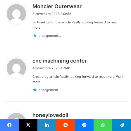
d
Moncler Outerwear
i
3 novembre 2023 à 0h58
t
Im thankful for the article.Really looking forward to read
:
more.
chargement…
d
cnc machining center
i
4 novembre 2023 à 7h01
t
Great blog article.Really looking forward to read more. Want
:
more.
chargement…
d
honeylovedoll
i
4 novembre 2023 à 22h22
t
Facebook
X
Linkedin
Reddit
Messenger
WhatsApp
Telegram
Im grateful for the article post.Really looking forward to read