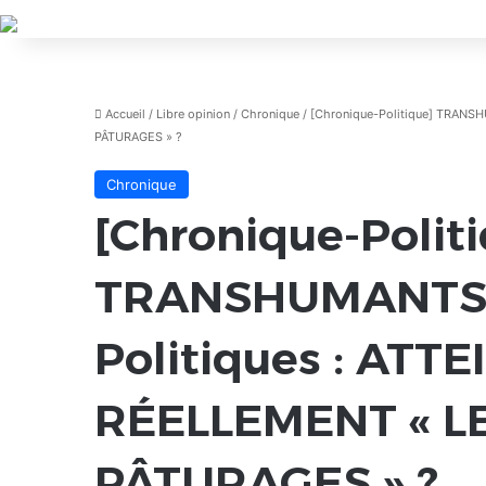
Accueil
/
Libre opinion
/
Chronique
/
[Chronique-Politique] TRAN
PÂTURAGES » ?
Chronique
[Chronique-Polit
TRANSHUMANTS
Politiques : ATT
RÉELLEMENT « L
PÂTURAGES » ?