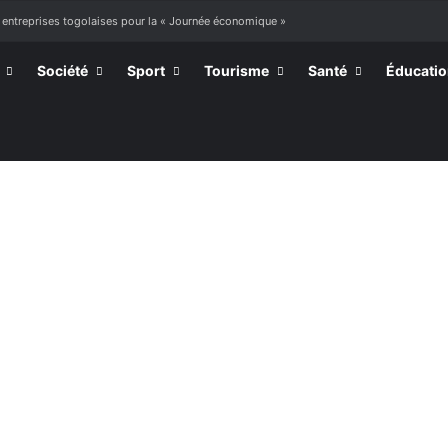
 entreprises togolaises pour la « Journée économique »
Société
Sport
Tourisme
Santé
Éducati