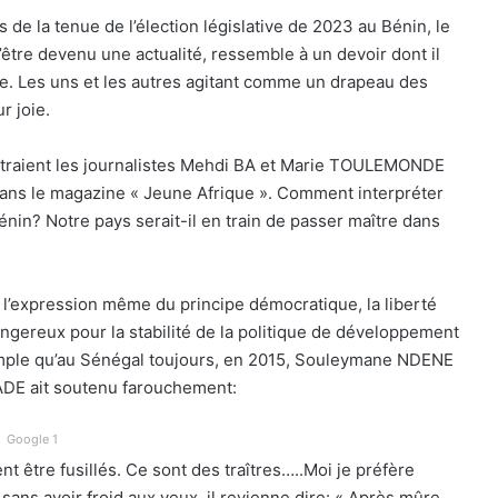
 de la tenue de l’élection législative de 2023 au Bénin, le
tre devenu une actualité, ressemble à un devoir dont il
le. Les uns et les autres agitant comme un drapeau des
r joie.
 titraient les journalistes Mehdi BA et Marie TOULEMONDE
dans le magazine « Jeune Afrique ». Comment interpréter
énin? Notre pays serait-il en train de passer maître dans
s l’expression même du principe démocratique, la liberté
angereux pour la stabilité de la politique de développement
mple qu’au Sénégal toujours, en 2015, Souleymane NDENE
ADE ait soutenu farouchement:
Google 1
t être fusillés. Ce sont des traîtres…..Moi je préfère
 sans avoir froid aux yeux, il revienne dire: « Après mûre