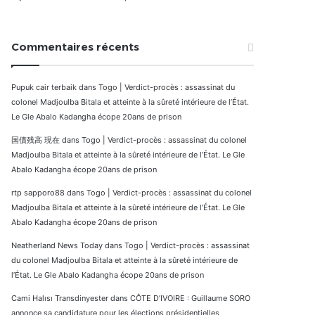
Commentaires récents
Pupuk cair terbaik
dans
Togo | Verdict-procès : assassinat du
colonel Madjoulba Bitala et atteinte à la sûreté intérieure de l’État.
Le Gle Abalo Kadangha écope 20ans de prison
国債残高 現在
dans
Togo | Verdict-procès : assassinat du colonel
Madjoulba Bitala et atteinte à la sûreté intérieure de l’État. Le Gle
Abalo Kadangha écope 20ans de prison
rtp sapporo88
dans
Togo | Verdict-procès : assassinat du colonel
Madjoulba Bitala et atteinte à la sûreté intérieure de l’État. Le Gle
Abalo Kadangha écope 20ans de prison
Neatherland News Today
dans
Togo | Verdict-procès : assassinat
du colonel Madjoulba Bitala et atteinte à la sûreté intérieure de
l’État. Le Gle Abalo Kadangha écope 20ans de prison
Cami Halısı Transdinyester
dans
CÔTE D’IVOIRE : Guillaume SORO
annonce sa candidature pour les élections présidentielles