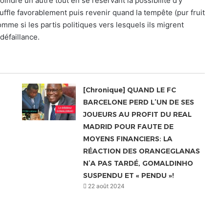
oindre un autre tout en se réservant la possibilité d’y
ouffle favorablement puis revenir quand la tempête (pur fruit
omme si les partis politiques vers lesquels ils migrent
défaillance.
[Chronique] QUAND LE FC
BARCELONE PERD L’UN DE SES
JOUEURS AU PROFIT DU REAL
MADRID POUR FAUTE DE
MOYENS FINANCIERS: LA
RÉACTION DES ORANGEGLANAS
N’A PAS TARDÉ, GOMALDINHO
SUSPENDU ET « PENDU »!
22 août 2024