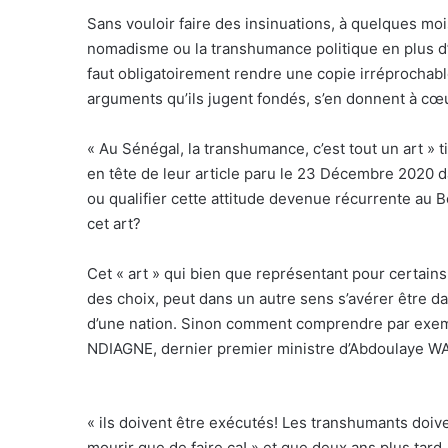
Sans vouloir faire des insinuations, à quelques mois
nomadisme ou la transhumance politique en plus d’ê
faut obligatoirement rendre une copie irréprochab
arguments qu’ils jugent fondés, s’en donnent à cœu
« Au Sénégal, la transhumance, c’est tout un art »
en tête de leur article paru le 23 Décembre 2020 
ou qualifier cette attitude devenue récurrente au B
cet art?
Cet « art » qui bien que représentant pour certain
des choix, peut dans un autre sens s’avérer être d
d’une nation. Sinon comment comprendre par exe
NDIAGNE, dernier premier ministre d’Abdoulaye W
« ils doivent être exécutés! Les transhumants doiven
mourir que de faire ça! » et que deux ans plus tard,