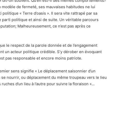
» dit-on souvent. Qu’en est-il des mêmes comportements?
un modèle de fermeté, ses mauvaises habitudes ne lui
litique « Terre d’oasis ». Il sera vite rattrapé par sa
arti politique et ainsi de suite. Un véritable parcours
réputation; Malheureusement, ce n’est pas après ce
 que le respect de la parole donnée et de l’engagement
…font un acteur politique crédible. S’y dérober en évoquant
’est pas responsable et encore moins patriote.
emier sens signifie « Le déplacement saisonnier d’un
a se nourrir, ou déplacement du même troupeau vers le lieu
 ruches d’un lieu à l’autre pour suivre la floraison »…