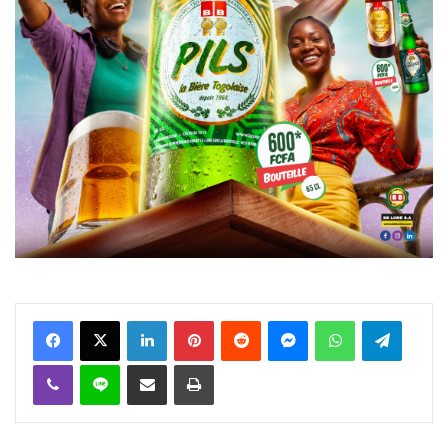
Facebook
X
Linkedin
Pinterest
Reddit
Messenger
WhatsApp
Telegra
Viber
Ligne
Partager par email
Imprimer