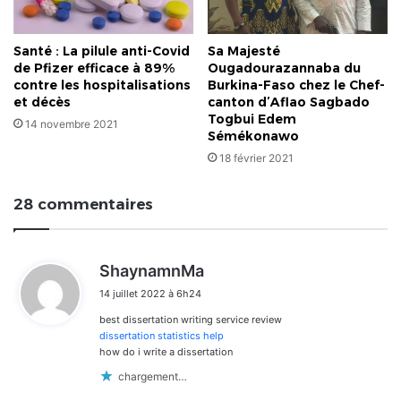
Santé : La pilule anti-Covid
Sa Majesté
de Pfizer efficace à 89%
Ougadourazannaba du
contre les hospitalisations
Burkina-Faso chez le Chef-
et décès
canton d’Aflao Sagbado
Togbui Edem
14 novembre 2021
Sémékonawo
18 février 2021
28 commentaires
d
ShaynamnMa
i
14 juillet 2022 à 6h24
t
best dissertation writing service review
:
dissertation statistics help
how do i write a dissertation
chargement…