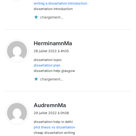
:
writing a dissertation introduction
dissertation introduction
chargement…
d
HerminamnMa
i
28 juillet 2022 à 4h05
t
dissertation topic
:
dissertation plan
dissertation help glasgow
chargement…
d
AudremnMa
i
29 juillet 2022 à 0h08
t
dissertation help in delhi
:
phd thesis vs dissertation
cheap dissertation writing