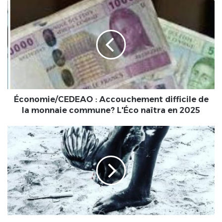
Économie/CEDEAO
:
Accouchement
difficile
de
la
monnaie
commune?
L'Éco
naîtra
Économie/CEDEAO : Accouchement difficile de
en
la monnaie commune? L'Éco naîtra en 2025
2025
Qu'est-
ce
que
le
Vodoun
?