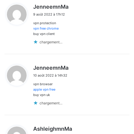
d
JenneemnMa
i
9 août 2022 à 17h12
t
vpn protection
:
vpn free chrome
buy vpn client
chargement…
d
JenneemnMa
i
10 août 2022 à 14h32
t
vpn browser
:
apple vpn free
buy vpn uk
chargement…
d
AshleighmnMa
i