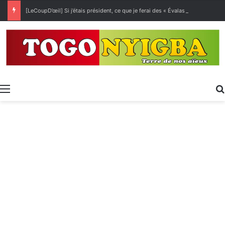
[LeCoupD’œil] Si j’étais président, ce que je ferai des « Évalas »
Menu