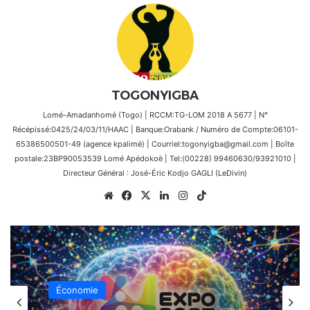
TOGONYIGBA
Lomé-Amadanhomé (Togo) | RCCM:TG-LOM 2018 A 5677 | N°
Récépissé:0425/24/03/11/HAAC | Banque:Orabank / Numéro de Compte:06101-
65386500501-49 (agence kpalimé) | Courriel:togonyigba@gmail.com | Boîte
postale:23BP90053539 Lomé Apédokoè | Tel:(00228) 99460630/93921010 |
Directeur Général : José-Éric Kodjo GAGLI (LeDivin)
Website
Facebook
X
Linkedin
Instagram
TikTok
Économie