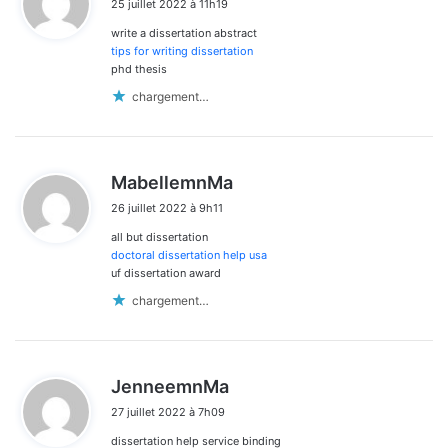
25 juillet 2022 à 11h19
t
write a dissertation abstract
:
tips for writing dissertation
phd thesis
chargement…
d
MabellemnMa
i
26 juillet 2022 à 9h11
t
all but dissertation
:
doctoral dissertation help usa
uf dissertation award
chargement…
d
JenneemnMa
i
27 juillet 2022 à 7h09
t
dissertation help service binding