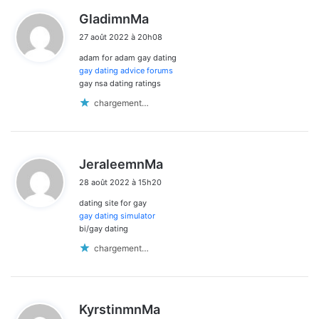
d
GladimnMa
i
27 août 2022 à 20h08
t
adam for adam gay dating
:
gay dating advice forums
gay nsa dating ratings
chargement…
d
JeraleemnMa
i
28 août 2022 à 15h20
t
dating site for gay
:
gay dating simulator
bi/gay dating
chargement…
d
KyrstinmnMa
i