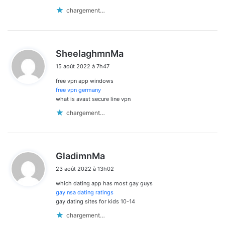
chargement…
d
SheelaghmnMa
i
15 août 2022 à 7h47
t
free vpn app windows
:
free vpn germany
what is avast secure line vpn
chargement…
d
GladimnMa
i
23 août 2022 à 13h02
t
which dating app has most gay guys
:
gay nsa dating ratings
gay dating sites for kids 10-14
chargement…