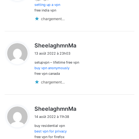
:
setting up a vpn
free india vpn
chargement…
d
SheelaghmnMa
i
13 août 2022 à 23h03
t
setupvpn – lifetime free vpn
:
buy vpn anonymously
free vpn canada
chargement…
d
SheelaghmnMa
i
14 août 2022 à 11h38
t
buy residential vpn
:
best vpn for privacy
free vpn for firefox