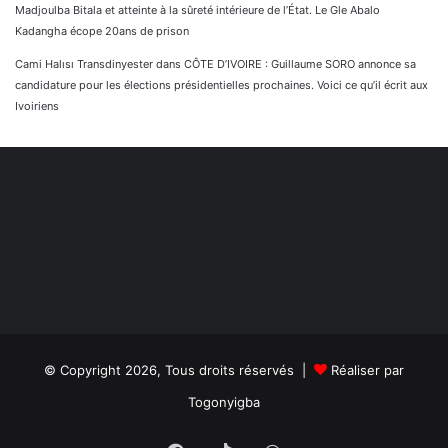
Madjoulba Bitala et atteinte à la sûreté intérieure de l’État. Le Gle Abalo
Kadangha écope 20ans de prison
Cami Halısı Transdinyester
dans
CÔTE D’IVOIRE : Guillaume SORO annonce sa
candidature pour les élections présidentielles prochaines. Voici ce qu’il écrit aux
Ivoiriens
© Copyright 2026, Tous droits réservés |
Réaliser par
Togonyigba