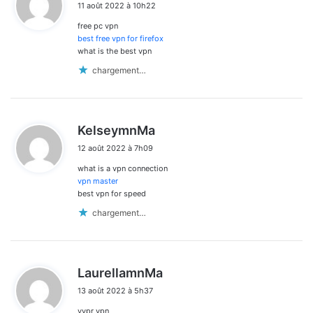
11 août 2022 à 10h22
t
free pc vpn
:
best free vpn for firefox
what is the best vpn
chargement…
d
KelseymnMa
i
12 août 2022 à 7h09
t
what is a vpn connection
:
vpn master
best vpn for speed
chargement…
d
LaurellamnMa
i
13 août 2022 à 5h37
t
vypr vpn