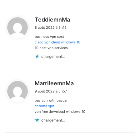
d
TeddiemnMa
i
8 août 2022 à 9h15
t
business vpn cost
:
cisco vpn client windows 10
10 best vpn services
chargement…
d
MarrileemnMa
i
9 août 2022 à 5h57
t
buy vpn with paypal
:
chrome vpn
vpn free download windows 10
chargement…