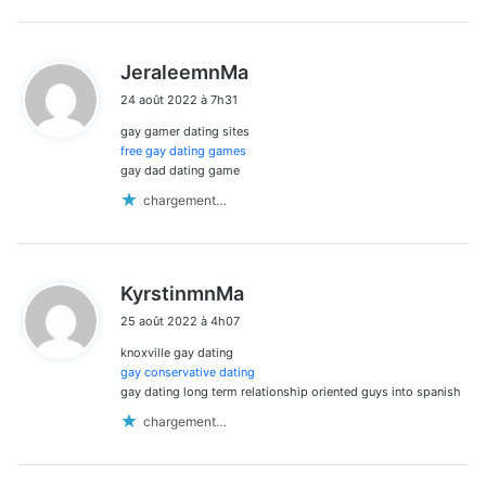
d
JeraleemnMa
i
24 août 2022 à 7h31
t
gay gamer dating sites
:
free gay dating games
gay dad dating game
chargement…
d
KyrstinmnMa
i
25 août 2022 à 4h07
t
knoxville gay dating
:
gay conservative dating
gay dating long term relationship oriented guys into spanish
chargement…