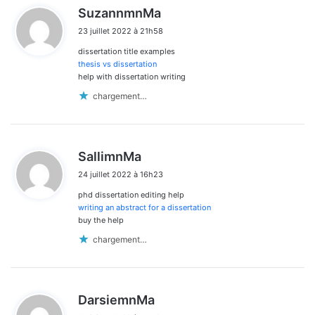
d
SuzannmnMa
i
23 juillet 2022 à 21h58
t
dissertation title examples
:
thesis vs dissertation
help with dissertation writing
chargement…
d
SallimnMa
i
24 juillet 2022 à 16h23
t
phd dissertation editing help
:
writing an abstract for a dissertation
buy the help
chargement…
d
DarsiemnMa
i