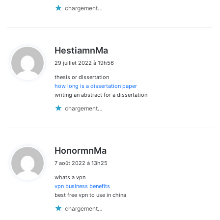
chargement…
d
HestiamnMa
i
29 juillet 2022 à 19h56
t
thesis or dissertation
:
how long is a dissertation paper
writing an abstract for a dissertation
chargement…
d
HonormnMa
i
7 août 2022 à 13h25
t
whats a vpn
:
vpn business benefits
best free vpn to use in china
chargement…