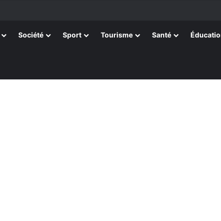
ssortissants de Kpélé Govié Apégamé / Sokpé
Société
Sport
Tourisme
Santé
Éducati