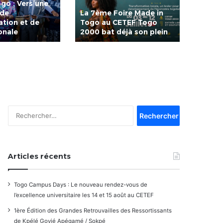
go : Vers une
pour 
 de
La 7ème Foire Made in
de Lo
tion et de
Togo au CETEF Togo
nomin
ionale
2000 bat déjà son plein
Edem 
Rechercher :
Articles récents
Togo Campus Days : Le nouveau rendez-vous de
l’excellence universitaire les 14 et 15 août au CETEF
1ère Édition des Grandes Retrouvailles des Ressortissants
de Kpélé Govié Apégamé / Sokpé