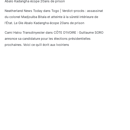
Abalo Kadangha écope 20ans de prison
Neatherland News Today
dans
Togo | Verdict-procès : assassinat
du colonel Madjoulba Bitala et atteinte à la sûreté intérieure de
l’État. Le Gle Abalo Kadangha écope 20ans de prison
Cami Halısı Transdinyester
dans
CÔTE D’IVOIRE : Guillaume SORO
annonce sa candidature pour les élections présidentielles
prochaines. Voici ce qu’il écrit aux Ivoiriens