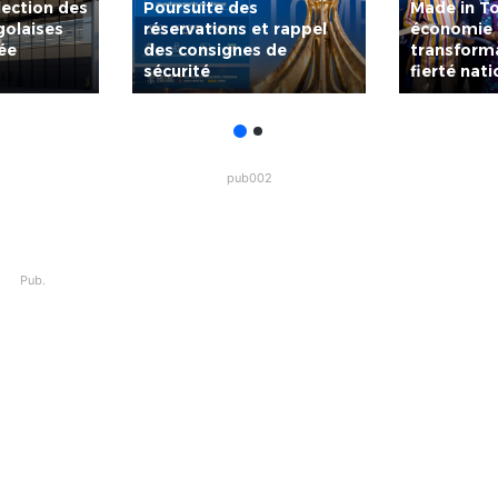
lection des
Poursuite des
Made in To
golaises
réservations et rappel
économie
née
des consignes de
transforma
sécurité
fierté nat
pub002
Pub.