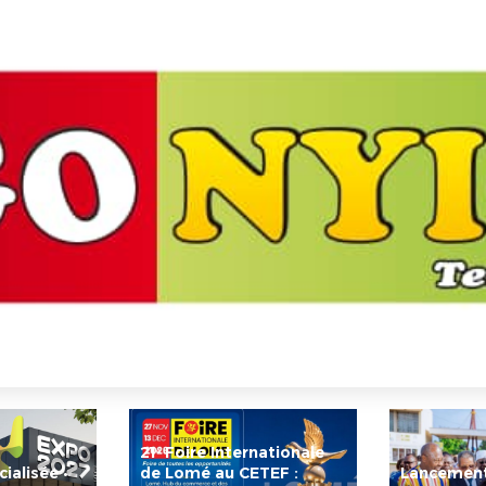
21ᵉ Foire Internationale
ialisée •
de Lomé au CETEF :
Lancement 