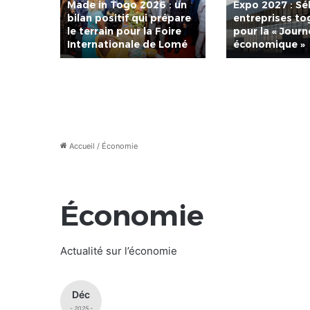
ès pour
Made in Togo 2026 : un
Expo 2027 : Sé
« Made
bilan positif qui prépare
entreprises to
le terrain pour la Foire
pour la « Jour
Internationale de Lomé
économique »
Accueil
/
Économie
Économie
Actualité sur l’économie
Déc
- 2025 -