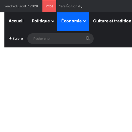
Infos
vendredi, août 7 2026
1ère Édition des Grandes Retrouvailles des Re
Accueil
Politique
Économie
Culture et tradition
Rechercher
Suivre