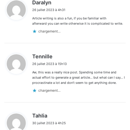
d
Daralyn
i
26 juillet 2023 à 4h31
t
Article writing is also a fun, if you be familiar with
:
afterward you can write otherwise it is complicated to write.
chargement…
d
Tennille
i
26 juillet 2023 à 15h13
t
Aw, this was a really nice post. Spending some time and
:
actual effort to generate a great article… but what can I say… I
procrastinate a lot and don’t seem to get anything done.
chargement…
d
Tahlia
i
30 juillet 2023 à 4h25
t