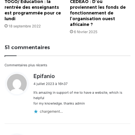
TOGO/ Education : la
CEDEAO : D’où
rentrée des enseignants
proviennent les fonds de
est programmée pour ce
fonctionnement de
lundi
l’organisation ouest
africaine ?
18 septembre 2022
6 février 2025
51 commentaires
Navigation
Commentaires plus récents
d
Epifanio
dans
i
4 juillet 2023 à 16h37
t
les
It’s amazing in support of me to have a website, which is
:
commentaires
helpful
for my knowledge. thanks admin
chargement…