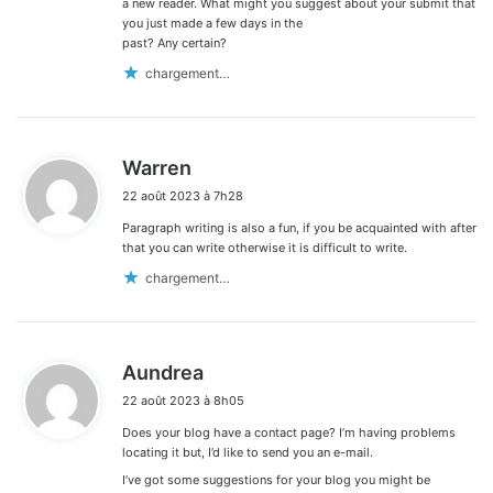
a new reader. What might you suggest about your submit that
you just made a few days in the
past? Any certain?
chargement…
d
Warren
i
22 août 2023 à 7h28
t
Paragraph writing is also a fun, if you be acquainted with after
:
that you can write otherwise it is difficult to write.
chargement…
d
Aundrea
i
22 août 2023 à 8h05
t
Does your blog have a contact page? I’m having problems
:
locating it but, I’d like to send you an e-mail.
I’ve got some suggestions for your blog you might be