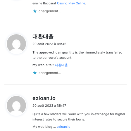
:
enuine Baccarat
Casino Play Online
.
chargement…
d
대환대출
i
20 août 2023 à 18h46
t
The approved loan quantity is then immediately transferred
:
to the borrower’s account.
my web-site ::
대환대출
chargement…
d
ezloan.io
i
20 août 2023 à 18h47
t
Quite a few lenders will work with you in exchange for higher
:
interest rates to secure their loans.
My web blog …
ezloan.io