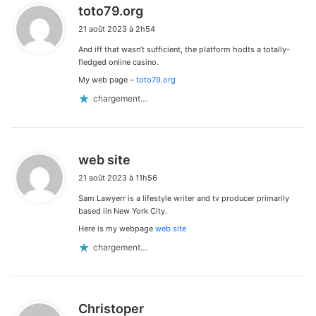
d
toto79.org
i
21 août 2023 à 2h54
t
And iff that wasn’t sufficient, the platform hodts a totally-
:
fledged online casino.
My web page –
toto79.org
chargement…
d
web site
i
21 août 2023 à 11h56
t
Sam Lawyerr is a lifestyle writer and tv producer primarily
:
based iin New York City.
Here is my webpage
web site
chargement…
d
Christoper