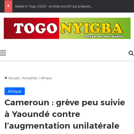
Made in Togo 2026 : un bilan positif qui prépare le terrain pour la Foire Internationale de Lomé
Menu
Accueil
/
Actualités
/
Afrique
Afrique
Cameroun : grève peu suivie
à Yaoundé contre
l’augmentation unilatérale