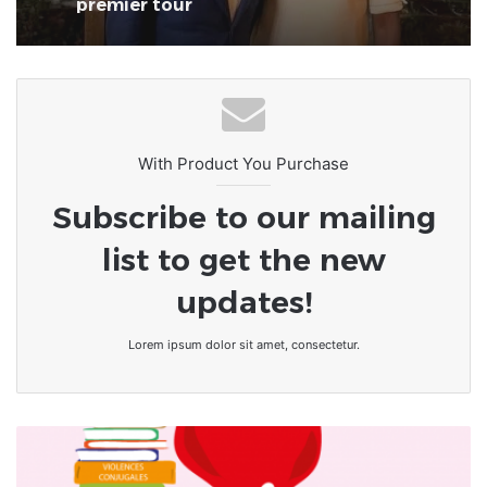
avec la culture du naufrage
With Product You Purchase
Subscribe to our mailing
list to get the new
updates!
Lorem ipsum dolor sit amet, consectetur.
[Le
droit
et