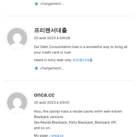
chargement…
d
프리랜서대출
i
20 août 2023 à 20h28
t
Our Debt Consolidation loan is a wonderful way to bring all
:
your credit card or loan
Heere is mmy web-site;
프리랜서대출
chargement…
d
onca.cc
i
20 août 2023 à 20h31
t
Also, the casinjo hass a reside casino witrh well-known
:
Blackjack versions
like Reside Blackjack, Party Blackjack, Blackjack VIP,
and so on.
My page ::
onca.cc