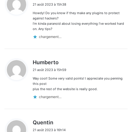
i
21 août 2023 à 15h38
t
Howdy! Do you know if they make any plugins to protect
:
against hackers?
I’m kinda paranoid about losing everything I’ve worked hard
on. Any tips?
chargement…
d
Humberto
i
21 août 2023 à 15h59
t
Way cool! Some very valid points! I appreciate you penning
:
this post
plus the rest of the website is really good.
chargement…
d
Quentin
i
21 août 2023 à 16h14
t