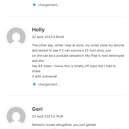
chargement…
d
Holly
i
22 août 2023 à 6h44
t
The other day, while I was at work, my sister stole my iphone
:
and tested to see if it can survive a 25 foot drop, just
so she can be a youtube sensation. My iPad is now destroyed
and she
has 83 views. I know this is totally off topic but I had to
share
it with someone!
chargement…
d
Geri
i
22 août 2023 à 7h16
t
fantastic issues altogether, you just gained
: