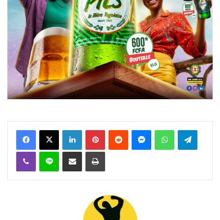
Facebook
X
Linkedin
Pinterest
Reddit
Messenger
WhatsApp
Telegra
Viber
Ligne
Partager par email
Imprimer