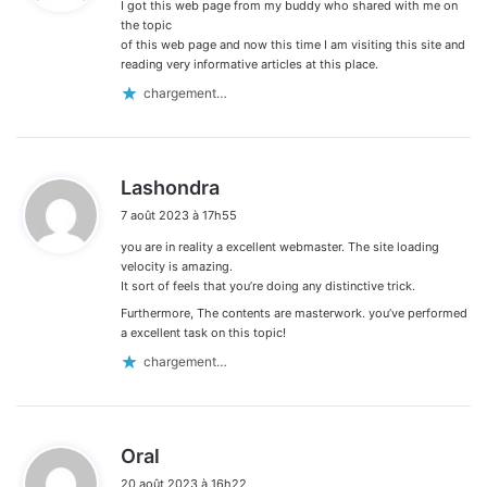
I got this web page from my buddy who shared with me on
:
the topic
of this web page and now this time I am visiting this site and
reading very informative articles at this place.
chargement…
d
Lashondra
i
7 août 2023 à 17h55
t
you are in reality a excellent webmaster. The site loading
:
velocity is amazing.
It sort of feels that you’re doing any distinctive trick.
Furthermore, The contents are masterwork. you’ve performed
a excellent task on this topic!
chargement…
d
Oral
i
20 août 2023 à 16h22