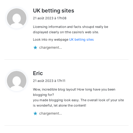
d
UK betting sites
i
21 août 2023 à 17h08
t
Licensing information and facts shoupd really be
:
displayed clearly on tthe casino’s web site.
Look into my webpage
UK betting sites
chargement…
d
Eric
i
21 août 2023 à 17h11
t
Wow, incredible blog layout! How long have you been
:
blogging for?
you made blogging look easy. The overall look of your site
is wonderful, let alone the content!
chargement…