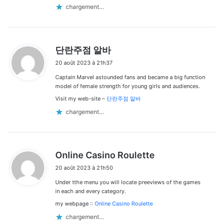
chargement…
d
단란주점 알바
i
20 août 2023 à 21h37
t
Captain Marvel astounded fans and became a big function
:
model of female strength for young girls and audiences.
Visit my web-site –
단란주점 알바
chargement…
d
Online Casino Roulette
i
20 août 2023 à 21h50
t
Under tthe menu you will locate preeviews of the games
:
in each and every category.
my webpage ::
Online Casino Roulette
chargement…