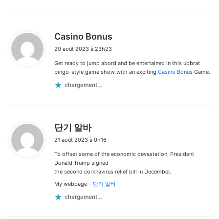
d
Casino Bonus
i
20 août 2023 à 23h23
t
Get ready to jump abord and be entertained in this upbrat
:
bingo-style game show with an exciting
Casino Bonus
Game.
chargement…
d
단기 알바
i
21 août 2023 à 0h16
t
To offset some of the economic devastation, President
:
Donald Trump signed
the second corknavirus relief bill in December.
My webpage –
단기 알바
chargement…