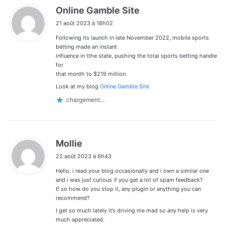
d
Online Gamble Site
i
21 août 2023 à 18h02
t
Following its launch in late November 2022, mobile sports
:
betting made an instant
influence in tthe state, pushing the total sports betting handle
for
that month to $219 million.
Look at my blog
Online Gamble Site
chargement…
d
Mollie
i
22 août 2023 à 6h43
t
Hello, i read your blog occasionally and i own a similar one
:
and i was just curious if you get a lot of spam feedback?
If so how do you stop it, any plugin or anything you can
recommend?
I get so much lately it’s driving me mad so any help is very
much appreciated.