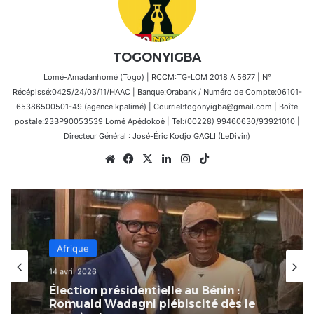
TOGONYIGBA
Lomé-Amadanhomé (Togo) | RCCM:TG-LOM 2018 A 5677 | N°
Récépissé:0425/24/03/11/HAAC | Banque:Orabank / Numéro de Compte:06101-
65386500501-49 (agence kpalimé) | Courriel:togonyigba@gmail.com | Boîte
postale:23BP90053539 Lomé Apédokoè | Tel:(00228) 99460630/93921010 |
Directeur Général : José-Éric Kodjo GAGLI (LeDivin)
Website
Facebook
X
Linkedin
Instagram
TikTok
Afrique
8 mars 2026
L’Afrique au carrefour des
consciences : le devoir de rompre