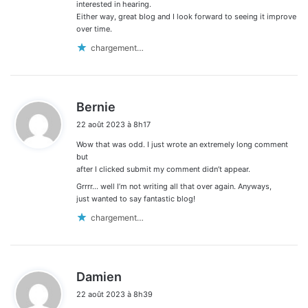
interested in hearing.
Either way, great blog and I look forward to seeing it improve
over time.
chargement…
d
Bernie
i
22 août 2023 à 8h17
t
Wow that was odd. I just wrote an extremely long comment
:
but
after I clicked submit my comment didn’t appear.
Grrrr… well I’m not writing all that over again. Anyways,
just wanted to say fantastic blog!
chargement…
d
Damien
i
22 août 2023 à 8h39
t