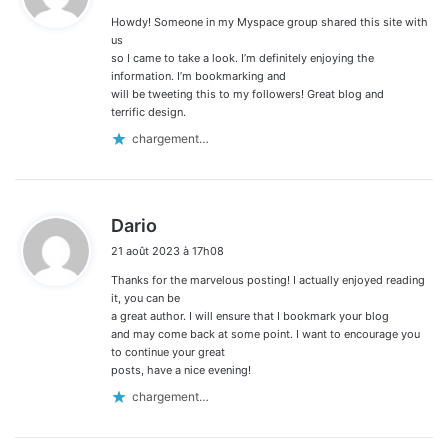
Howdy! Someone in my Myspace group shared this site with
:
us
so I came to take a look. I’m definitely enjoying the
information. I’m bookmarking and
will be tweeting this to my followers! Great blog and
terrific design.
chargement…
d
Dario
i
21 août 2023 à 17h08
t
Thanks for the marvelous posting! I actually enjoyed reading
:
it, you can be
a great author. I will ensure that I bookmark your blog
and may come back at some point. I want to encourage you
to continue your great
posts, have a nice evening!
chargement…