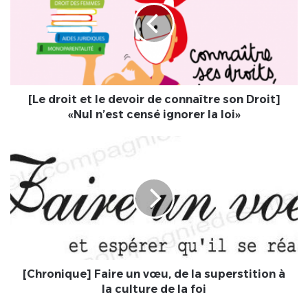
le
devoir
de
connaître
son
Droit]
«Nul
[Le droit et le devoir de connaître son Droit]
n’est
«Nul n’est censé ignorer la loi»
censé
ignorer
[Chronique]
la
Faire
loi»
un
vœu,
de
la
superstition
à
la
culture
[Chronique] Faire un vœu, de la superstition à
de
la culture de la foi
la