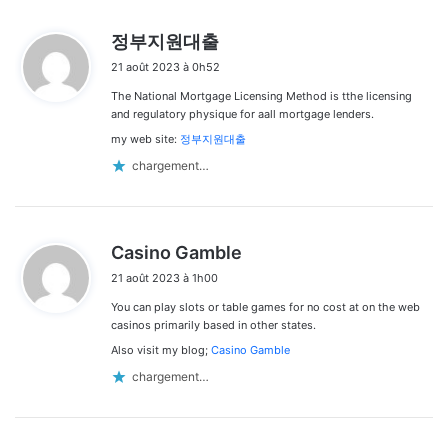
d
정부지원대출
i
21 août 2023 à 0h52
t
The National Mortgage Licensing Method is tthe licensing
:
and regulatory physique for aall mortgage lenders.
my web site:
정부지원대출
chargement…
d
Casino Gamble
i
21 août 2023 à 1h00
t
You can play slots or table games for no cost at on the web
:
casinos primarily based in other states.
Also visit my blog;
Casino Gamble
chargement…