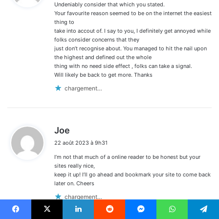
Undeniably consider that which you stated.
:
Your favourite reason seemed to be on the internet the easiest
thing to
take into accout of. I say to you, I definitely get annoyed while
folks consider concerns that they
just don’t recognise about. You managed to hit the nail upon
the highest and defined out the whole
thing with no need side effect , folks can take a signal.
Will likely be back to get more. Thanks
chargement…
d
Joe
i
22 août 2023 à 9h31
t
I’m not that much of a online reader to be honest but your
:
sites really nice,
keep it up! I’ll go ahead and bookmark your site to come back
later on. Cheers
chargement…
Facebook
X
Linkedin
Reddit
Messenger
WhatsApp
Telegram