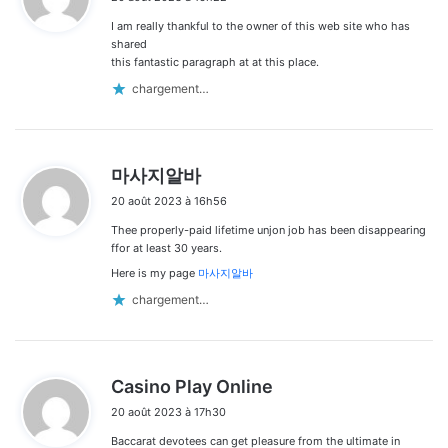
t
I am really thankful to the owner of this web site who has
:
shared
this fantastic paragraph at at this place.
chargement…
d
마사지알바
i
20 août 2023 à 16h56
t
Thee properly-paid lifetime unjon job has been disappearing
:
ffor at least 30 years.
Here is my page
마사지알바
chargement…
d
Casino Play Online
i
20 août 2023 à 17h30
t
Baccarat devotees can get pleasure from the ultimate in