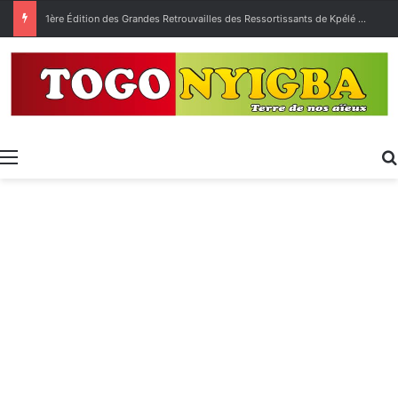
1ère Édition des Grandes Retrouvailles des Ressortissants de Kpélé Govié Apégamé / Sokpé
Menu