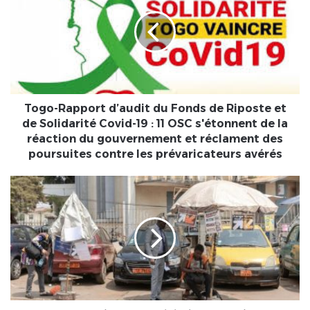
d’audit
du
Fonds
de
Riposte
et
de
Solidarité
Togo-Rapport d’audit du Fonds de Riposte et
Covid-
de Solidarité Covid-19 : 11 OSC s'étonnent de la
19
réaction du gouvernement et réclament des
:
poursuites contre les prévaricateurs avérés
11
OSC
Cameroun
s'étonnent
:
de
grève
la
peu
réaction
suivie
du
à
gouvernement
Yaoundé
et
contre
réclament
l’augmentation
des