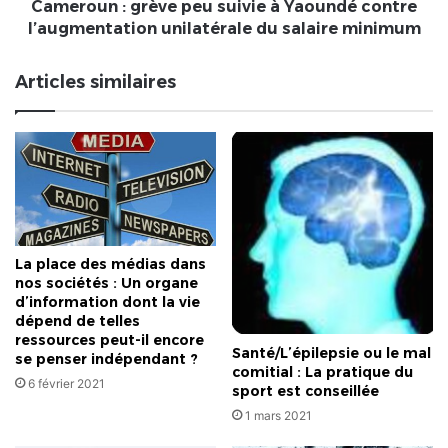
unilatérale
Cameroun : grève peu suivie à Yaoundé contre
poursuites
du
l’augmentation unilatérale du salaire minimum
contre
salaire
les
minimum
Articles similaires
prévaricateurs
avérés
La place des médias dans
nos sociétés : Un organe
d’information dont la vie
dépend de telles
ressources peut-il encore
Santé/L’épilepsie ou le mal
se penser indépendant ?
comitial : La pratique du
6 février 2021
sport est conseillée
1 mars 2021