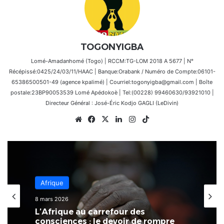
TOGONYIGBA
Lomé-Amadanhomé (Togo) | RCCM:TG-LOM 2018 A 5677 | N°
Récépissé:0425/24/03/11/HAAC | Banque:Orabank / Numéro de Compte:06101-
65386500501-49 (agence kpalimé) | Courriel:togonyigba@gmail.com | Boîte
postale:23BP90053539 Lomé Apédokoè | Tel:(00228) 99460630/93921010 |
Directeur Général : José-Éric Kodjo GAGLI (LeDivin)
Website
Facebook
X
Linkedin
Instagram
TikTok
Économie
3 mars 2026
Afrique
Au Togo, il existe un écart
8 mars 2026
significatif entre les performances