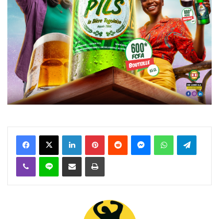
Facebook
X
Linkedin
Pinterest
Reddit
Messenger
WhatsApp
Telegra
Viber
Ligne
Partager par email
Imprimer