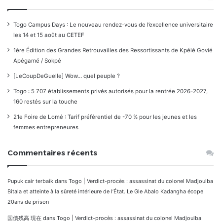
Togo Campus Days : Le nouveau rendez-vous de l’excellence universitaire
les 14 et 15 août au CETEF
1ère Édition des Grandes Retrouvailles des Ressortissants de Kpélé Govié
Apégamé / Sokpé
[LeCoupDeGuelle] Wow… quel peuple ?
Togo : 5 707 établissements privés autorisés pour la rentrée 2026-2027,
160 restés sur la touche
21e Foire de Lomé : Tarif préférentiel de -70 % pour les jeunes et les
femmes entrepreneures
Commentaires récents
Pupuk cair terbaik
dans
Togo | Verdict-procès : assassinat du colonel Madjoulba
Bitala et atteinte à la sûreté intérieure de l’État. Le Gle Abalo Kadangha écope
20ans de prison
国債残高 現在
dans
Togo | Verdict-procès : assassinat du colonel Madjoulba