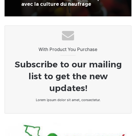
économiques reconnues et la réalité
quotidienne des foyers
L’Afrique au carrefour des
consciences : le devoir de rompre
avec la culture du naufrage
With Product You Purchase
Subscribe to our mailing
list to get the new
updates!
Lorem ipsum dolor sit amet, consectetur.
Togo-
Rapport