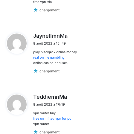
free vpn trial
chargement…
d
JaynellmnMa
i
8 août 2022 à 15h49
t
play blackjack online money
:
real online gambling
online casino bonuses
chargement…
d
TeddiemnMa
i
8 août 2022 à 17h19
t
vpn router buy
:
free unlimited vpn for pc
vpn router
chargement…