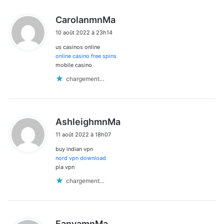
d
CarolanmnMa
i
10 août 2022 à 23h14
t
us casinos online
:
online casino free spins
mobile casino
chargement…
d
AshleighmnMa
i
11 août 2022 à 18h07
t
buy indian vpn
:
nord vpn download
pia vpn
chargement…
d
FanyamnMa