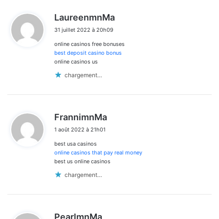
d
LaureenmnMa
i
31 juillet 2022 à 20h09
t
online casinos free bonuses
:
best deposit casino bonus
online casinos us
chargement…
d
FrannimnMa
i
1 août 2022 à 21h01
t
best usa casinos
:
online casinos that pay real money
best us online casinos
chargement…
d
PearlmnMa