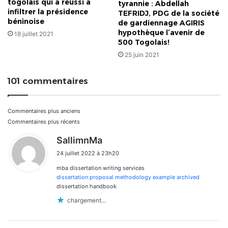
togolais qui a réussi à
tyrannie : Abdellah
infiltrer la présidence
TEFRIDJ, PDG de la société
béninoise
de gardiennage AGIRIS
hypothèque l’avenir de
18 juillet 2021
500 Togolais!
25 juin 2021
101 commentaires
Navigation
Commentaires plus anciens
Commentaires plus récents
dans
d
SallimnMa
i
les
24 juillet 2022 à 23h20
t
commentaires
mba dissertation writing services
:
dissertation proposal methodology example archived
dissertation handbook
chargement…