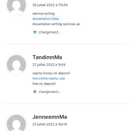
i
26 juillet 2022 à 17h34
t
service writing
:
dissertation titles
dissertation writing services uk
chargement…
d
TandimnMa
i
27 juillet 2022 à 1h04
t
casino bonus no deposit
:
live online casino usa
free no deposit
chargement…
d
JenneemnMa
i
27 juillet 2022 à 15h14
t