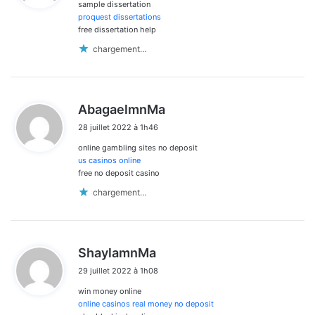
sample dissertation
:
proquest dissertations
free dissertation help
chargement…
d
AbagaelmnMa
i
28 juillet 2022 à 1h46
t
online gambling sites no deposit
:
us casinos online
free no deposit casino
chargement…
d
ShaylamnMa
i
29 juillet 2022 à 1h08
t
win money online
:
online casinos real money no deposit