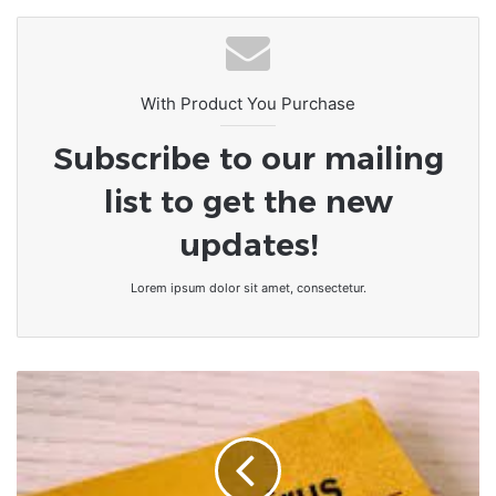
With Product You Purchase
Subscribe to our mailing
list to get the new
updates!
Lorem ipsum dolor sit amet, consectetur.
Togo/Covid-
19
:
Le
pass