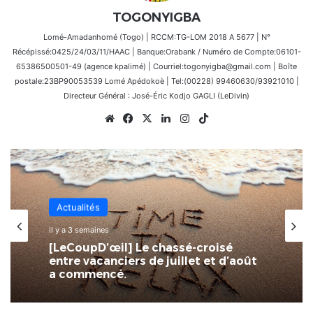
TOGONYIGBA
Lomé-Amadanhomé (Togo) | RCCM:TG-LOM 2018 A 5677 | N°
Récépissé:0425/24/03/11/HAAC | Banque:Orabank / Numéro de Compte:06101-
65386500501-49 (agence kpalimé) | Courriel:togonyigba@gmail.com | Boîte
postale:23BP90053539 Lomé Apédokoè | Tel:(00228) 99460630/93921010 |
Directeur Général : José-Éric Kodjo GAGLI (LeDivin)
Website
Facebook
X
Linkedin
Instagram
TikTok
Actualités
il y a 3 semaines
[LeCoupD’œil] Le chassé-croisé
entre vacanciers de juillet et d’août
a commencé.