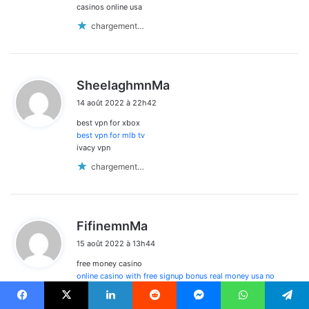
casinos online usa
chargement…
d
SheelaghmnMa
i
14 août 2022 à 22h42
t
best vpn for xbox
:
best vpn for mlb tv
ivacy vpn
chargement…
d
FifinemnMa
i
15 août 2022 à 13h44
t
free money casino
:
online casino with free signup bonus real money usa no
deposit
casino sign up bonus
Facebook
X
Linkedin
Reddit
Messenger
WhatsApp
Telegram