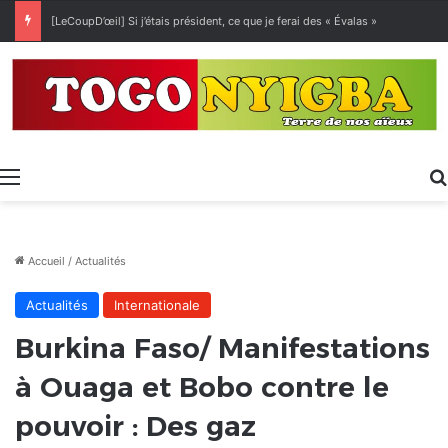
[LeCoupD’œil] Si j’étais président, ce que je ferai des « Évalas »
Menu
Accueil
/
Actualités
Actualités
Internationale
Burkina Faso/ Manifestations
à Ouaga et Bobo contre le
pouvoir : Des gaz