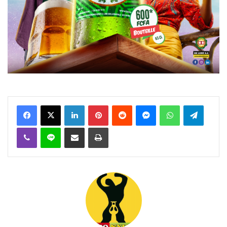
Facebook
X
Linkedin
Pinterest
Reddit
Messenger
WhatsApp
Telegra
Viber
Ligne
Partager par email
Imprimer