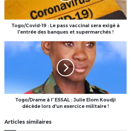
vaccinal
sera
exigé
à
l'entrée
Togo/Covid-19 : Le pass vaccinal sera exigé à
des
l'entrée des banques et supermarchés !
banques
et
Togo/Drame
supermarchés
à
!
l'
ESSAL
:
Julie
Elom
Koudji
décède
lors
Togo/Drame à l' ESSAL : Julie Elom Koudji
d'un
décède lors d'un exercice militaire !
exercice
militaire
Articles similaires
!