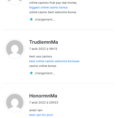
online casinos that pay real money
:
biggest online casino bonus
online casino best welcome bonus
chargement…
d
TrudiemnMa
i
7 août 2022 à 16h13
t
best usa casinos
:
best online casino welcome bonuses
casino online bonus
chargement…
d
HonormnMa
i
7 août 2022 à 20h53
t
avast vpn
:
best vpn for porn