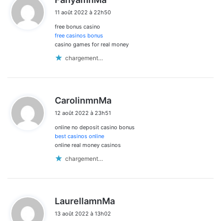
i
11 août 2022 à 22h50
t
free bonus casino
:
free casinos bonus
casino games for real money
chargement…
d
CarolinmnMa
i
12 août 2022 à 23h51
t
online no deposit casino bonus
:
best casinos online
online real money casinos
chargement…
d
LaurellamnMa
i
13 août 2022 à 13h02
t