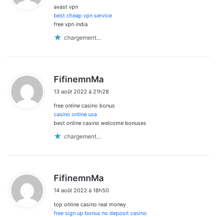
avast vpn
:
best cheap vpn service
free vpn india
chargement…
d
FifinemnMa
i
13 août 2022 à 21h28
t
free online casino bonus
:
casino online usa
best online casino welcome bonuses
chargement…
d
FifinemnMa
i
14 août 2022 à 18h50
t
top online casino real money
:
free sign up bonus no deposit casino