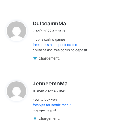
d
DulceamnMa
i
9 août 2022 à 23h51
t
mobile casino games
:
free bonus no deposit casino
online casino free bonus no deposit
chargement…
d
JenneemnMa
i
10 août 2022 à 21h49
t
how to buy vpn
:
free vpn for netflix reddit
buy vpn paypal
chargement…