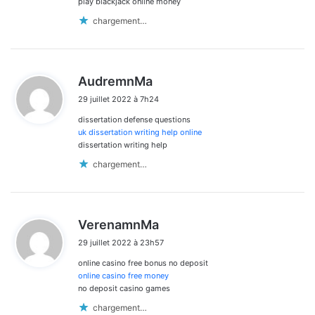
play blackjack online money
chargement…
d
AudremnMa
i
29 juillet 2022 à 7h24
t
dissertation defense questions
:
uk dissertation writing help online
dissertation writing help
chargement…
d
VerenamnMa
i
29 juillet 2022 à 23h57
t
online casino free bonus no deposit
:
online casino free money
no deposit casino games
chargement…