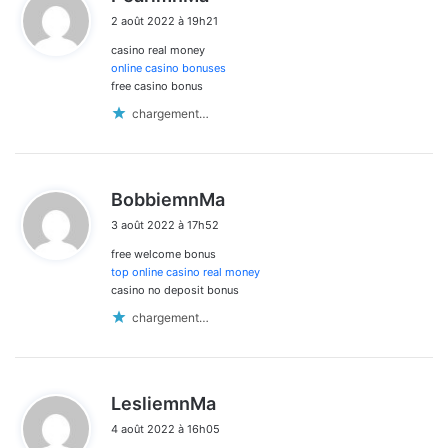
i
2 août 2022 à 19h21
t
casino real money
:
online casino bonuses
free casino bonus
chargement…
d
BobbiemnMa
i
3 août 2022 à 17h52
t
free welcome bonus
:
top online casino real money
casino no deposit bonus
chargement…
d
LesliemnMa
i
4 août 2022 à 16h05
t