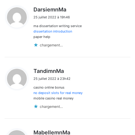
d
DarsiemnMa
i
25 juillet 2022 à 19h46
t
ma dissertation writing service
:
dissertation introduction
paper help
chargement…
d
TandimnMa
i
25 juillet 2022 à 23h42
t
casino online bonus
:
no deposit slots for real money
mobile casino real money
chargement…
d
MabellemnMa