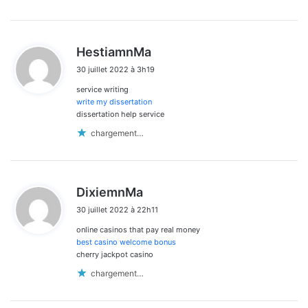
d
HestiamnMa
i
30 juillet 2022 à 3h19
t
service writing
:
write my dissertation
dissertation help service
chargement…
d
DixiemnMa
i
30 juillet 2022 à 22h11
t
online casinos that pay real money
:
best casino welcome bonus
cherry jackpot casino
chargement…