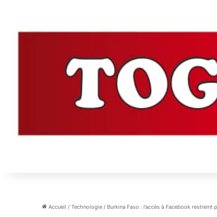
Accueil
/
Technologie
/
Burkina Faso : l’accès à Facebook restreint 