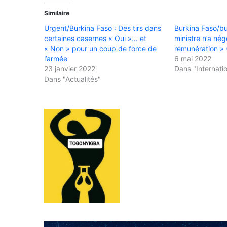
Similaire
Urgent/Burkina Faso : Des tirs dans
Burkina Faso/bu
certaines casernes « Oui »… et
ministre n’a nég
« Non » pour un coup de force de
rémunération » (
l’armée
6 mai 2022
23 janvier 2022
Dans "Internati
Dans "Actualités"