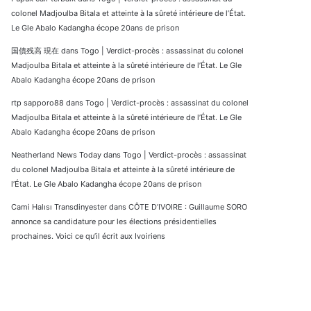
colonel Madjoulba Bitala et atteinte à la sûreté intérieure de l’État.
Le Gle Abalo Kadangha écope 20ans de prison
国債残高 現在
dans
Togo | Verdict-procès : assassinat du colonel
Madjoulba Bitala et atteinte à la sûreté intérieure de l’État. Le Gle
Abalo Kadangha écope 20ans de prison
rtp sapporo88
dans
Togo | Verdict-procès : assassinat du colonel
Madjoulba Bitala et atteinte à la sûreté intérieure de l’État. Le Gle
Abalo Kadangha écope 20ans de prison
Neatherland News Today
dans
Togo | Verdict-procès : assassinat
du colonel Madjoulba Bitala et atteinte à la sûreté intérieure de
l’État. Le Gle Abalo Kadangha écope 20ans de prison
Cami Halısı Transdinyester
dans
CÔTE D’IVOIRE : Guillaume SORO
annonce sa candidature pour les élections présidentielles
prochaines. Voici ce qu’il écrit aux Ivoiriens