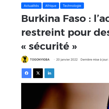
Actualités
Afrique
Technologie
Burkina Faso : l’
restreint pour de
« sécurité »
TOGONYIGBA
20 janvier 2022
Dernière mise à jour:
Facebook
X
Linkedin