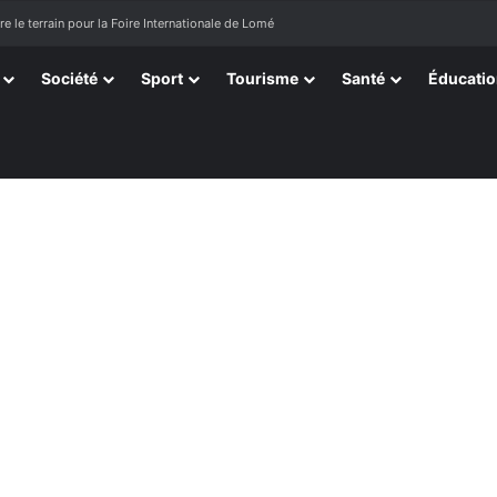
e le terrain pour la Foire Internationale de Lomé
Société
Sport
Tourisme
Santé
Éducati