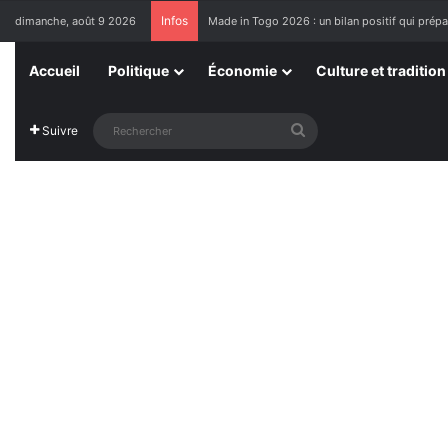
Infos
dimanche, août 9 2026
Made in Togo 2026 : un bilan positif qui prépar
Accueil
Politique
Économie
Culture et tradition
Rechercher
Suivre