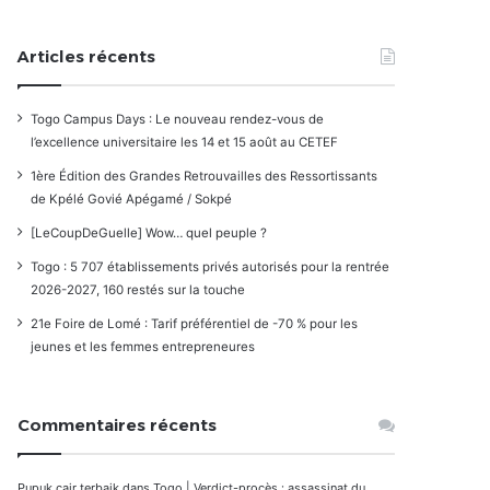
Articles récents
Togo Campus Days : Le nouveau rendez-vous de
l’excellence universitaire les 14 et 15 août au CETEF
1ère Édition des Grandes Retrouvailles des Ressortissants
de Kpélé Govié Apégamé / Sokpé
[LeCoupDeGuelle] Wow… quel peuple ?
Togo : 5 707 établissements privés autorisés pour la rentrée
2026-2027, 160 restés sur la touche
21e Foire de Lomé : Tarif préférentiel de -70 % pour les
jeunes et les femmes entrepreneures
Commentaires récents
Pupuk cair terbaik
dans
Togo | Verdict-procès : assassinat du