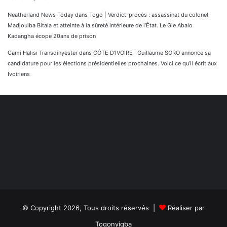
Neatherland News Today
dans
Togo | Verdict-procès : assassinat du colonel
Madjoulba Bitala et atteinte à la sûreté intérieure de l’État. Le Gle Abalo
Kadangha écope 20ans de prison
Cami Halısı Transdinyester
dans
CÔTE D’IVOIRE : Guillaume SORO annonce sa
candidature pour les élections présidentielles prochaines. Voici ce qu’il écrit aux
Ivoiriens
© Copyright 2026, Tous droits réservés |
Réaliser par
Togonyigba