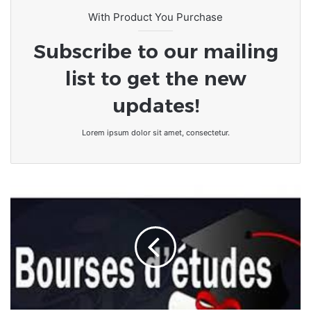
officiellement les rênes du pays
With Product You Purchase
Subscribe to our mailing
list to get the new
updates!
Lorem ipsum dolor sit amet, consectetur.
[Éducation]
Togo/
Enseignement
supérieur
:
le
gouvernement
conditionne
à