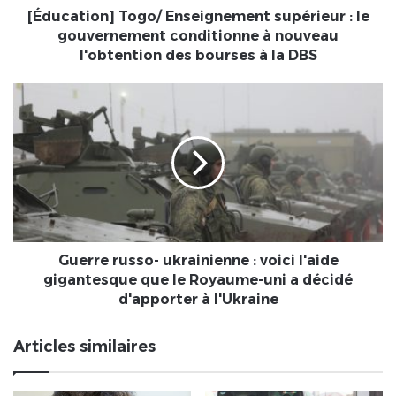
nouveau
[Éducation] Togo/ Enseignement supérieur : le
l'obtention
gouvernement conditionne à nouveau
des
l'obtention des bourses à la DBS
bourses
à
Guerre
la
russo-
DBS
ukrainienne
:
voici
l'aide
gigantesque
que
le
Royaume-
Guerre russo- ukrainienne : voici l'aide
uni
gigantesque que le Royaume-uni a décidé
a
d'apporter à l'Ukraine
décidé
d'apporter
Articles similaires
à
l'Ukraine