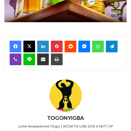
Facebook
X
Linkedin
Pinterest
Reddit
Messenger
WhatsApp
Telegra
Viber
Ligne
Partager par email
Imprimer
TOGONYIGBA
Lomé-Amadanhomé (Togo) | RCCM:TG-LOM 2018 A 5677 | N°