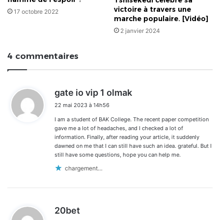
Tshisekedi célèbre sa
victoire à travers une
17 octobre 2022
marche populaire. [Vidéo]
2 janvier 2024
4 commentaires
d
gate io vip 1 olmak
i
22 mai 2023 à 14h56
t
I am a student of BAK College. The recent paper competition
:
gave me a lot of headaches, and I checked a lot of
information. Finally, after reading your article, it suddenly
dawned on me that I can still have such an idea. grateful. But I
still have some questions, hope you can help me.
chargement…
d
20bet
i