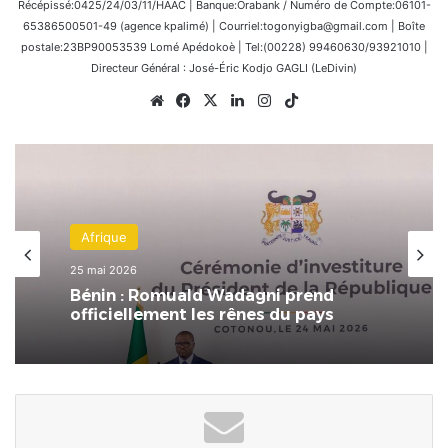
Récépissé:0425/24/03/11/HAAC | Banque:Orabank / Numéro de Compte:06101-
65386500501-49 (agence kpalimé) | Courriel:togonyigba@gmail.com | Boîte
postale:23BP90053539 Lomé Apédokoè | Tel:(00228) 99460630/93921010 |
Directeur Général : José-Éric Kodjo GAGLI (LeDivin)
Website
Facebook
X
Linkedin
Instagram
TikTok
POLITIQUE
19 mai 2026
Afrique
Le Togo lève les visas pour tous les
25 mai 2026
Africains !
Bénin : Romuald Wadagni prend