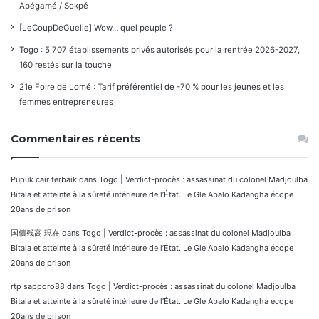
Apégamé / Sokpé
[LeCoupDeGuelle] Wow… quel peuple ?
Togo : 5 707 établissements privés autorisés pour la rentrée 2026-2027,
160 restés sur la touche
21e Foire de Lomé : Tarif préférentiel de -70 % pour les jeunes et les
femmes entrepreneures
Commentaires récents
Pupuk cair terbaik
dans
Togo | Verdict-procès : assassinat du colonel Madjoulba
Bitala et atteinte à la sûreté intérieure de l’État. Le Gle Abalo Kadangha écope
20ans de prison
国債残高 現在
dans
Togo | Verdict-procès : assassinat du colonel Madjoulba
Bitala et atteinte à la sûreté intérieure de l’État. Le Gle Abalo Kadangha écope
20ans de prison
rtp sapporo88
dans
Togo | Verdict-procès : assassinat du colonel Madjoulba
Bitala et atteinte à la sûreté intérieure de l’État. Le Gle Abalo Kadangha écope
20ans de prison