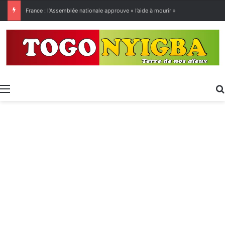
France : l’Assemblée nationale approuve « l’aide à mourir »
Menu