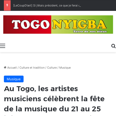
[LeCoupD’œil] Si j’étais président, ce que je ferai des « Évalas »
Menu
Accueil
/
Culture et tradition
/
Culture
/
Musique
Musique
Au Togo, les artistes
musiciens célèbrent la fête
de la musique du 21 au 25