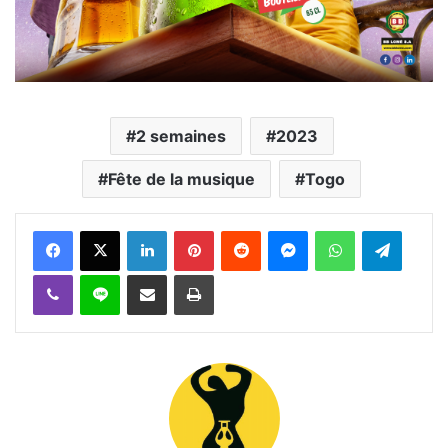
2 semaines
2023
Fête de la musique
Togo
Facebook
X
Linkedin
Pinterest
Reddit
Messenger
WhatsApp
Telegra
Viber
Ligne
Partager par email
Imprimer