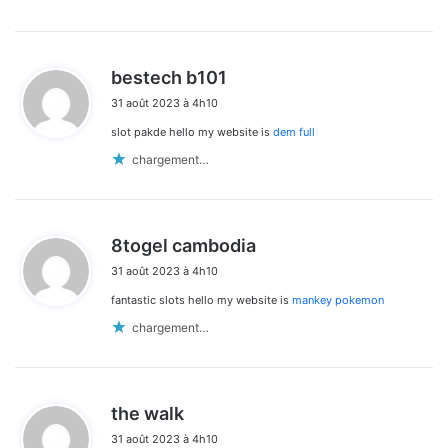
d
bestech b101
i
31 août 2023 à 4h10
t
slot pakde hello my website is
dem full
:
chargement…
d
8togel cambodia
i
31 août 2023 à 4h10
t
fantastic slots hello my website is
mankey pokemon
:
chargement…
d
the walk
i
31 août 2023 à 4h10
t