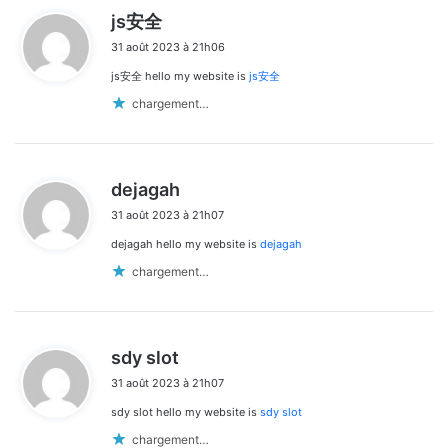
d
js安全
i
31 août 2023 à 21h06
t
js安全 hello my website is
js安全
:
chargement…
d
dejagah
i
31 août 2023 à 21h07
t
dejagah hello my website is
dejagah
:
chargement…
d
sdy slot
i
31 août 2023 à 21h07
t
sdy slot hello my website is
sdy slot
:
chargement…