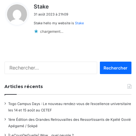
d
Stake
i
31 août 2023 à 21h09
t
Stake hello my website is
Stake
:
chargement…
Rechercher :
Articles récents
Togo Campus Days : Le nouveau rendez-vous de l’excellence universitaire
les 14 et 15 août au CETEF
1ère Édition des Grandes Retrouvailles des Ressortissants de Kpélé Govié
Apégamé / Sokpé
[LeCoupDeGuelle] Wow… quel peuple ?