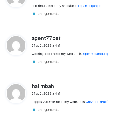
and rimuru hello my website is
kepanjangan ps
:
chargement…
d
agent77bet
i
31 août 2023 à 4h11
t
working xbox hello my website is
kiper melambung
:
chargement…
d
hai mbah
i
31 août 2023 à 4h11
t
inggris 2015-16 hello my website is
Greymon (Blue)
:
chargement…