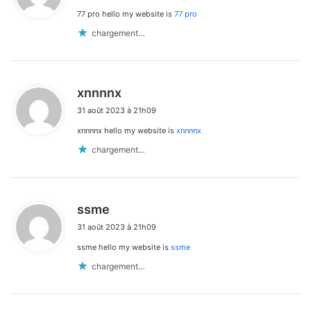
77 pro hello my website is
77 pro
:
chargement…
d
xnnnnx
i
31 août 2023 à 21h09
t
xnnnnx hello my website is
xnnnnx
:
chargement…
d
ssme
i
31 août 2023 à 21h09
t
ssme hello my website is
ssme
:
chargement…