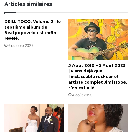
Articles similaires
Agoenyivé
seront
en
DRILL TOGO, Volume 2 : le
fête
septième album de
Beatpopovelo est enfin
révélé.
6 octobre 2025
5 Août 2019 – 5 Août 2023
| 4 ans déjà que
l’inclassable rockeur et
artiste complet Jimi Hope,
s’en est allé
4 août 2023