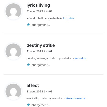
d
lyrics living
i
31 août 2023 à 4h09
t
solo slot hello my website is
lrc public
:
chargement…
d
destiny strike
i
31 août 2023 à 4h09
t
pendingin ruangan hello my website is
emission
:
chargement…
d
affect
i
31 août 2023 à 4h09
t
event elitjp hello my website is
stream weverse
:
chargement…