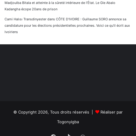
Madjoulba Bitala et atteinte à la sûreté intérieure de l’État. Le Gle Abalo
Kadangha écope 20ans de prison
Cami Halısı Transdinyester
dans
CÔTE D’IVOIRE : Guillaume SORO annonce sa
candidature pour les élections présidentielles prochaines. Voici ce qu’il écrit aux
Ivoiriens
© Copyright 2026, Tous droits réservés |
Réaliser par
Togonyigba