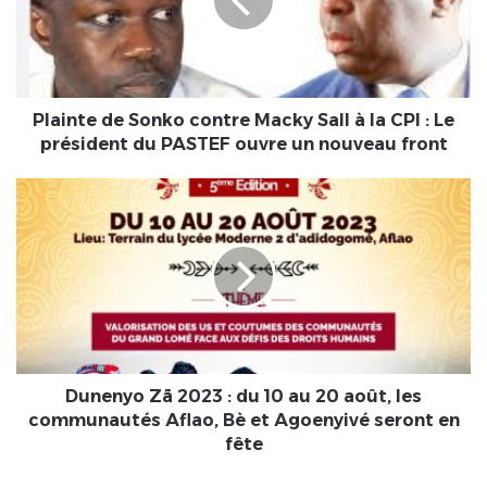
Macky
Sall
à
la
CPI :
Le
Plainte de Sonko contre Macky Sall à la CPI : Le
président
président du PASTEF ouvre un nouveau front
du
PASTEF
Dunenyo
ouvre
Zã
un
2023
nouveau
:
front
du
10
au
20
août,
les
Dunenyo Zã 2023 : du 10 au 20 août, les
communautés
communautés Aflao, Bè et Agoenyivé seront en
Aflao,
fête
Bè
et