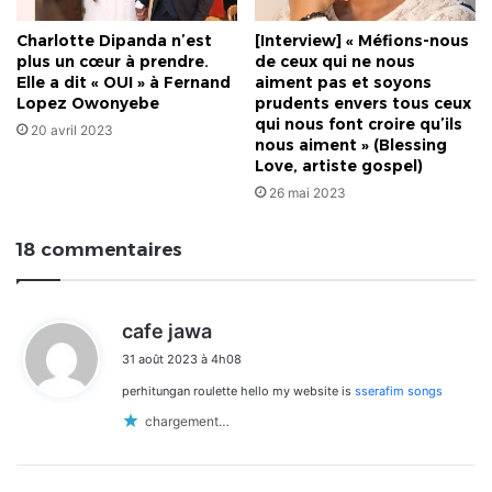
Charlotte Dipanda n’est
[Interview] « Méfions-nous
plus un cœur à prendre.
de ceux qui ne nous
Elle a dit « OUI » à Fernand
aiment pas et soyons
Lopez Owonyebe
prudents envers tous ceux
qui nous font croire qu’ils
20 avril 2023
nous aiment » (Blessing
Love, artiste gospel)
26 mai 2023
18 commentaires
d
cafe jawa
i
31 août 2023 à 4h08
t
perhitungan roulette hello my website is
sserafim songs
:
chargement…