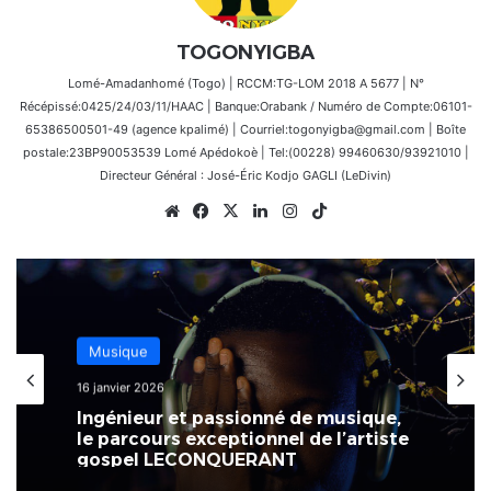
TOGONYIGBA
Lomé-Amadanhomé (Togo) | RCCM:TG-LOM 2018 A 5677 | N°
Récépissé:0425/24/03/11/HAAC | Banque:Orabank / Numéro de Compte:06101-
65386500501-49 (agence kpalimé) | Courriel:togonyigba@gmail.com | Boîte
postale:23BP90053539 Lomé Apédokoè | Tel:(00228) 99460630/93921010 |
Directeur Général : José-Éric Kodjo GAGLI (LeDivin)
Website
Facebook
X
Linkedin
Instagram
TikTok
Musique
16 janvier 2026
Ingénieur et passionné de musique,
le parcours exceptionnel de l’artiste
gospel LECONQUERANT