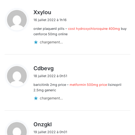
d
Xxylou
i
16 juillet 2022 à 1h16
t
order plaquenil pills –
cost hydroxychloroquine 400mg
buy
:
cenforce 50mg online
chargement…
d
Cdbevg
i
18 juillet 2022 à 0h51
t
baricitinib 2mg price –
metformin 500mg price
lisinopril
:
2.5mg generic
chargement…
d
Onzgkl
i
19 juillet 2022 à 0h01
t