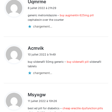
Uqmrme
i
8 juillet 2022 à 21h29
t
generic metronidazole –
buy augmentin 625mg pill
:
cephalexin over the counter
chargement…
d
Acmvik
i
10 juillet 2022 à 1h49
t
buy sildenafil 50mg generic –
buy sildenafil pill
sildenafil
:
tablets
chargement…
d
Msyxgw
i
11 juillet 2022 à 10h26
t
best ed pill for diabetics –
cheap erectile dysfunction pills
: