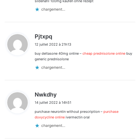
sildenafil 100mg kaufen ohne rezept
chargement…
d
Pjtxpq
i
12 juillet 2022 à 21h13
t
buy deltasone 40mg online –
cheap prednisolone online
buy
:
generic prednisolone
chargement…
d
Nwkdhy
i
14 juillet 2022 à 14h51
t
purchase neurontin without prescription –
purchase
:
doxycycline online
ivermectin oral
chargement…