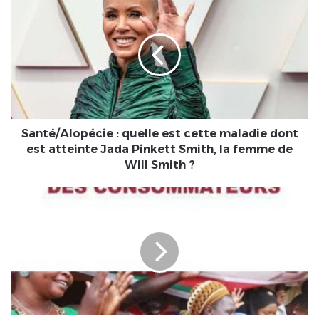
:
quelle
est
cette
maladie
dont
est
atteinte
Jada
Santé/Alopécie : quelle est cette maladie dont
Pinkett
est atteinte Jada Pinkett Smith, la femme de
Smith,
Will Smith ?
la
femme
Togo
de
:
Will
L'ATC
Smith
regrette
?
la
hausse
des
prix
des