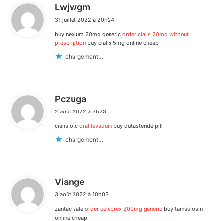
d
Lwjwgm
i
31 juillet 2022 à 20h24
t
buy nexium 20mg generic
order cialis 20mg without
:
prescription
buy cialis 5mg online cheap
chargement…
d
Pczuga
i
2 août 2022 à 3h23
t
cialis otc
oral levaquin
buy dutasteride pill
:
chargement…
d
Viange
i
3 août 2022 à 10h03
t
zantac sale
order celebrex 200mg generic
buy tamsulosin
:
online cheap