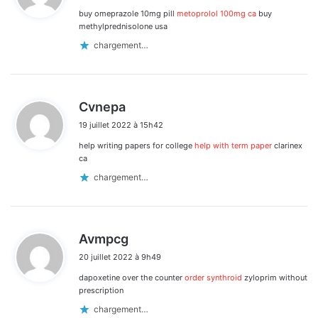
buy omeprazole 10mg pill
metoprolol 100mg ca
buy
:
methylprednisolone usa
chargement…
d
Cvnepa
i
19 juillet 2022 à 15h42
t
help writing papers for college
help with term paper
clarinex
:
ca
chargement…
d
Avmpcg
i
20 juillet 2022 à 9h49
t
dapoxetine over the counter
order synthroid
zyloprim without
:
prescription
chargement…