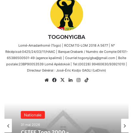
TOGONYIGBA
Lomé-Amadanhomé (Togo) | RCCM:TG-LOM 2018 A 5677 | N°
Récépissé:0425/24/03/11/HAAC | Banque:Orabank / Numéro de Compte:06101-
65386500501-49 (agence kpalimé) | Courriel:togonyigba@gmail.com | Boîte
postale:23BP90053539 Lomé Apédokoè | Tel:(00228) 99460630/93921010 |
Directeur Général : José-Éric Kodjo GAGLI (LeDivin)
Website
Facebook
X
Linkedin
Instagram
TikTok
Nationale
31 mai 2026
CETEF Togo 2000 –