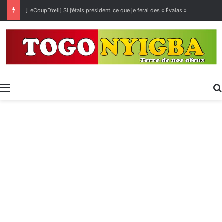
[LeCoupD’œil] Si j’étais président, ce que je ferai des « Évalas »
Menu