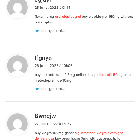
i
25 juillet 2022 à 0h14
t
flexeril drug
oral clopidogrel
buy clopidogrel 150mg without
:
prescription
chargement…
d
Ifgnya
i
26 juillet 2022 à 10h06
t
buy methotrexate 2.5mg online cheap
sildenafil 50mg
cost
:
metoclopramide 10mg
chargement…
d
Bwncjw
i
27 juillet 2022 à 17h57
t
buy viagra 100mg generic
guaranteed viagra overnight
:
delivery usa
buy prednisone 5mg without prescription