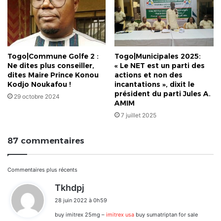
Togo|Commune Golfe 2 :
Togo|Municipales 2025:
Ne dites plus conseiller,
« Le NET est un parti des
dites Maire Prince Konou
actions et non des
Kodjo Noukafou !
incantations », dixit le
président du parti Jules A.
29 octobre 2024
AMIM
7 juillet 2025
87 commentaires
Navigation
Commentaires plus récents
d
Tkhdpj
dans
i
28 juin 2022 à 0h59
t
les
buy imitrex 25mg –
imitrex usa
buy sumatriptan for sale