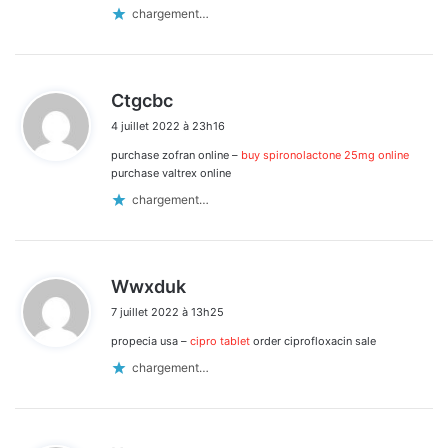
:
commentaires
chargement…
d
Ctgcbc
i
4 juillet 2022 à 23h16
t
purchase zofran online –
buy spironolactone 25mg online
:
purchase valtrex online
chargement…
d
Wwxduk
i
7 juillet 2022 à 13h25
t
propecia usa –
cipro tablet
order ciprofloxacin sale
:
chargement…
d