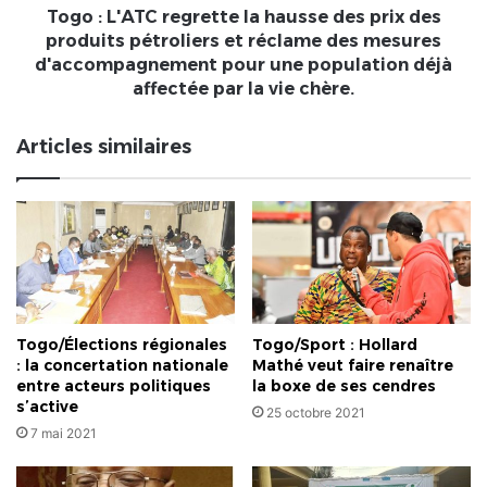
produits
Togo : L'ATC regrette la hausse des prix des
pétroliers
produits pétroliers et réclame des mesures
et
d'accompagnement pour une population déjà
réclame
affectée par la vie chère.
des
mesures
Articles similaires
d'accompagnement
pour
une
population
déjà
affectée
par
la
vie
Togo/Élections régionales
Togo/Sport : Hollard
chère.
: la concertation nationale
Mathé veut faire renaître
entre acteurs politiques
la boxe de ses cendres
s’active
25 octobre 2021
7 mai 2021