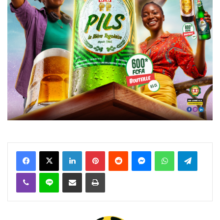
Facebook
X
Linkedin
Pinterest
Reddit
Messenger
WhatsApp
Telegra
Viber
Ligne
Partager par email
Imprimer