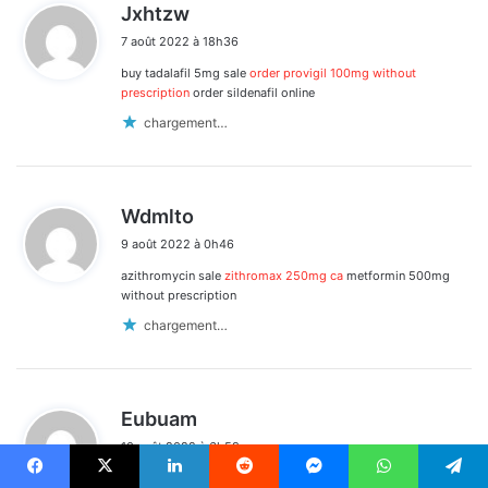
d
Jxhtzw
i
7 août 2022 à 18h36
t
buy tadalafil 5mg sale
order provigil 100mg without
:
prescription
order sildenafil online
chargement…
d
Wdmlto
i
9 août 2022 à 0h46
t
azithromycin sale
zithromax 250mg ca
metformin 500mg
:
without prescription
chargement…
d
Eubuam
i
10 août 2022 à 6h59
t
flagyl brand
purchase bactrim
buy glucophage for sale
Facebook
X
Linkedin
Reddit
Messenger
WhatsApp
Telegram