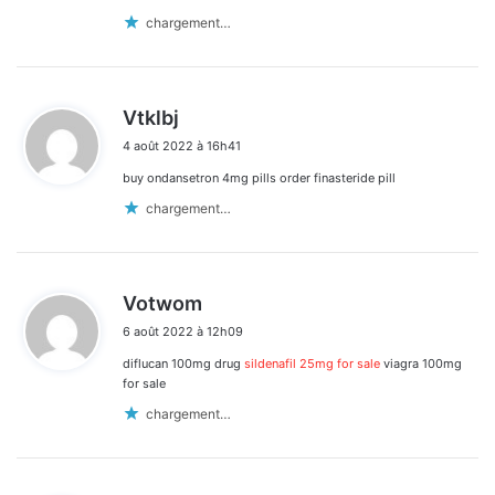
chargement…
d
Vtklbj
i
4 août 2022 à 16h41
t
buy ondansetron 4mg pills order finasteride pill
:
chargement…
d
Votwom
i
6 août 2022 à 12h09
t
diflucan 100mg drug
sildenafil 25mg for sale
viagra 100mg
:
for sale
chargement…