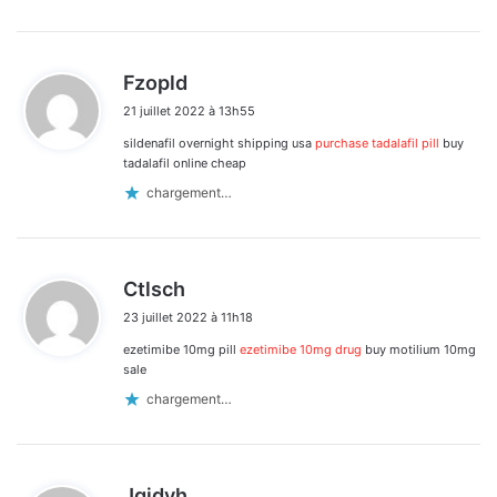
d
Fzopld
i
21 juillet 2022 à 13h55
t
sildenafil overnight shipping usa
purchase tadalafil pill
buy
:
tadalafil online cheap
chargement…
d
Ctlsch
i
23 juillet 2022 à 11h18
t
ezetimibe 10mg pill
ezetimibe 10mg drug
buy motilium 10mg
:
sale
chargement…
d
Jgjdyh