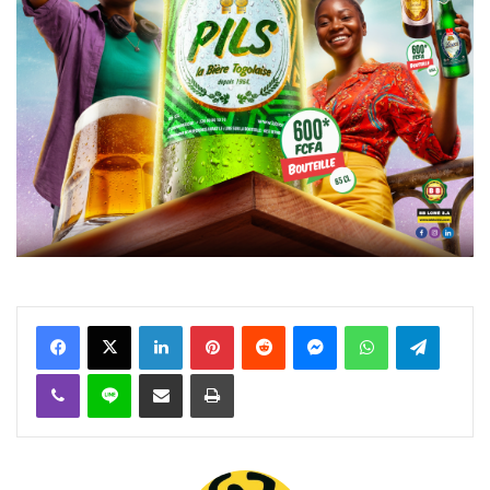
Facebook
X
Linkedin
Pinterest
Reddit
Messenger
WhatsApp
Telegra
Viber
Ligne
Partager par email
Imprimer