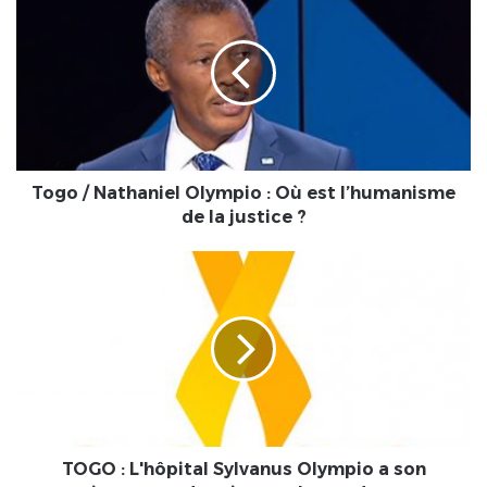
/
Nathaniel
Olympio
:
Où
est
l’humanisme
de
la
Togo / Nathaniel Olympio : Où est l’humanisme
justice
de la justice ?
?
TOGO
:
L'hôpital
Sylvanus
Olympio
a
son
premier
centre
de
TOGO : L'hôpital Sylvanus Olympio a son