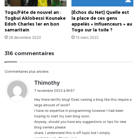
Togo/Fête de nouvel an :
[Échos du Net] Quelle est
Togbui Aklobessi Kounake
la place de ces gens
Edoh Charles 1er en bon
appelés « Influenceurs » au
samaritain
Togo sur la toile ?
28 décembre 2022
15 mars 2022
316 commentaires
Navigation
Commentaires plus anciens
d
Thimothy
dans
i
7 novembre 2023 à 9h57
t
les
Hey there terrific blog! Does running a blog like this require a
:
commentaires
large amount of work?
I have no expertise in programming however I had been
hoping to start my own blog soon.
Anyway, should you have any suggestions or tips for new
blog owners please
share. I understand this is off topic but I simply