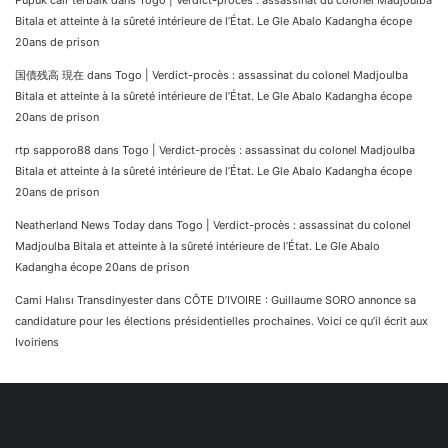
Pupuk cair terbaik
dans
Togo | Verdict-procès : assassinat du colonel Madjoulba
Bitala et atteinte à la sûreté intérieure de l’État. Le Gle Abalo Kadangha écope
20ans de prison
国債残高 現在
dans
Togo | Verdict-procès : assassinat du colonel Madjoulba
Bitala et atteinte à la sûreté intérieure de l’État. Le Gle Abalo Kadangha écope
20ans de prison
rtp sapporo88
dans
Togo | Verdict-procès : assassinat du colonel Madjoulba
Bitala et atteinte à la sûreté intérieure de l’État. Le Gle Abalo Kadangha écope
20ans de prison
Neatherland News Today
dans
Togo | Verdict-procès : assassinat du colonel
Madjoulba Bitala et atteinte à la sûreté intérieure de l’État. Le Gle Abalo
Kadangha écope 20ans de prison
Cami Halısı Transdinyester
dans
CÔTE D’IVOIRE : Guillaume SORO annonce sa
candidature pour les élections présidentielles prochaines. Voici ce qu’il écrit aux
Ivoiriens