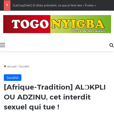
[LeCoupD’œil] Si j’étais président, ce que je ferai des « Évalas »
Menu
Accueil
/
Société
Société
[Afrique-Tradition] ALƆKPLI
OU ADZINU, cet interdit
sexuel qui tue !