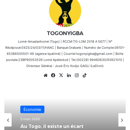
TOGONYIGBA
Lomé-Amadanhomé (Togo) | RCCM:TG-LOM 2018 A 5677 | N°
Récépissé:0425/24/03/11/HAAC | Banque:Orabank / Numéro de Compte:06101-
65386500501-49 (agence kpalimé) | Courriel:togonyigba@gmail.com | Boîte
postale:23BP90053539 Lomé Apédokoè | Tel:(00228) 99460630/93921010 |
Directeur Général : José-Éric Kodjo GAGLI (LeDivin)
Website
Facebook
X
Linkedin
Instagram
TikTok
Économie
3 mars 2026
Au Togo, il existe un écart