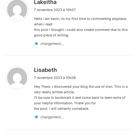
d
Lakeitha
i
7 novembre 2023 à 10h07
t
Hello i am kavin, its my first time to commenting anyplace,
:
when i read
this post i thought i could also create comment due to this
good piece of writing.
chargement…
d
Lisabeth
i
7 novembre 2023 à 10h08
t
Hey There. I discovered your blog the use of msn. This is a
:
very neatly written article.
I’ll be sure to bookmark it and come back to learn extra of
your helpful information. Thank you for
the post. I will certainly comeback.
chargement…