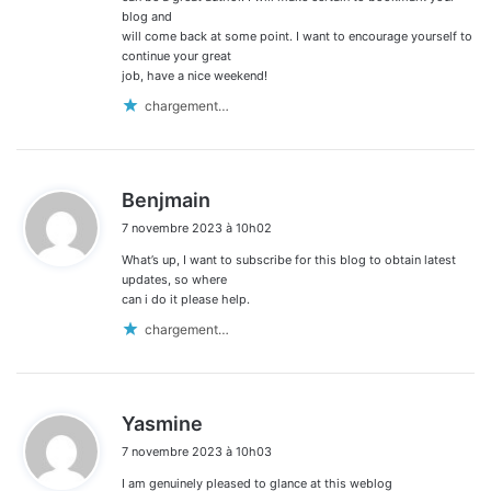
blog and
will come back at some point. I want to encourage yourself to
continue your great
job, have a nice weekend!
chargement…
d
Benjmain
i
7 novembre 2023 à 10h02
t
What’s up, I want to subscribe for this blog to obtain latest
:
updates, so where
can i do it please help.
chargement…
d
Yasmine
i
7 novembre 2023 à 10h03
t
I am genuinely pleased to glance at this weblog