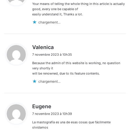
Your means of telling the whole thing in this article is actually
:
good, every one be capable of
easily understand it, Thanks a lot.
chargement…
d
Valenica
i
7 novembre 2023 à 10h35
t
Because the admin of this website is working, no question
:
very shortly it
will be renowned, due to its feature contents.
chargement…
d
Eugene
i
7 novembre 2023 à 10h39
t
La mastografía es una de esas cosas que fácilmente
:
olvidamos