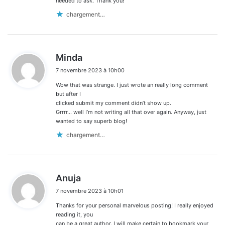
needed to ask. Thank you!
chargement…
d
Minda
i
7 novembre 2023 à 10h00
t
Wow that was strange. I just wrote an really long comment
:
but after I
clicked submit my comment didn’t show up.
Grrrr… well I’m not writing all that over again. Anyway, just
wanted to say superb blog!
chargement…
d
Anuja
i
7 novembre 2023 à 10h01
t
Thanks for your personal marvelous posting! I really enjoyed
:
reading it, you
can be a great author. I will make certain to bookmark your