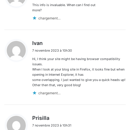
This info is invaluable. When can I find out
:
more?
chargement…
d
Ivan
i
7 novembre 2023 à 10h30
t
Hi, I think your site might be having browser compatibility
:
issues.
When I look at your blog site in Firefox, it looks fine but when
opening in Internet Explorer, it has
some overlapping. I just wanted to give you a quick heads up!
Other then that, very good blog!
chargement…
d
Prisilla
i
7 novembre 2023 à 10h31
t