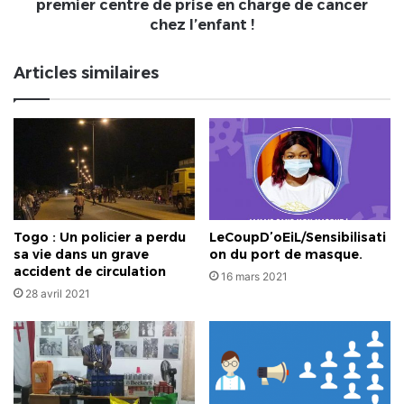
prise
premier centre de prise en charge de cancer
en
chez l’enfant !
charge
de
Articles similaires
cancer
chez
l’enfant
!
Togo : Un policier a perdu
LeCoupD’oEiL/Sensibilisati
sa vie dans un grave
on du port de masque.
accident de circulation
16 mars 2021
28 avril 2021