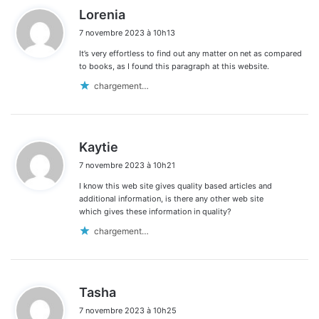
d
Lorenia
i
7 novembre 2023 à 10h13
t
It’s very effortless to find out any matter on net as compared
:
to books, as I found this paragraph at this website.
chargement…
d
Kaytie
i
7 novembre 2023 à 10h21
t
I know this web site gives quality based articles and
:
additional information, is there any other web site
which gives these information in quality?
chargement…
d
Tasha
i
7 novembre 2023 à 10h25
t