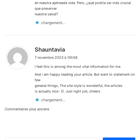
en nuestra ajetreada vida. Pero, ¿qué podría ser más crucial
que preservar
nuestra salud?
chargement…
d
Shauntavia
i
7 novembre 2023 à 10h58
t
I feel this is among the most vital information for me.
:
And i am happy reading your article. But want to statement on
few
general things, The site style is wonderful, the articles
is actually nice : D. Just right job, cheers
chargement…
Navigation
Commentaires plus anciens
dans
les