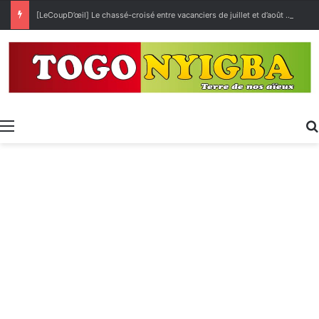
[LeCoupD’œil] Le chassé-croisé entre vacanciers de juillet et d’août a commencé.
Menu