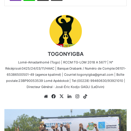
TOGONYIGBA
Lomé-Amadanhomé (Togo) | RCCM:TG-LOM 2018 A 5677 | N°
Récépissé:0425/24/03/11/HAAC | Banque:Orabank / Numéro de Compte:06101-
65386500501-49 (agence kpalimé) | Courriel:togonyigba@gmail.com | Boîte
postale:23BP90053539 Lomé Apédokoè | Tel:(00228) 99460630/93921010 |
Directeur Général : José-Éric Kodjo GAGLI (LeDivin)
Website
Facebook
X
Linkedin
Instagram
TikTok