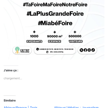
J’aime ça :
chargement…
Similaire
Afrique/Presse | Trois
Afrique/ Médias : Journalism