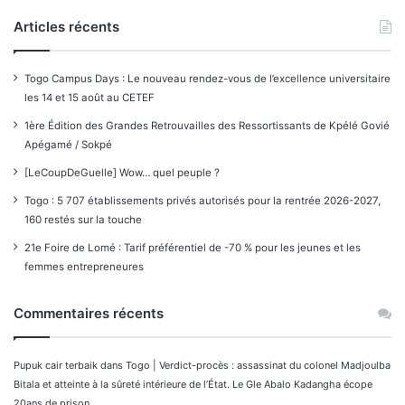
Articles récents
Togo Campus Days : Le nouveau rendez-vous de l’excellence universitaire
les 14 et 15 août au CETEF
1ère Édition des Grandes Retrouvailles des Ressortissants de Kpélé Govié
Apégamé / Sokpé
[LeCoupDeGuelle] Wow… quel peuple ?
Togo : 5 707 établissements privés autorisés pour la rentrée 2026-2027,
160 restés sur la touche
21e Foire de Lomé : Tarif préférentiel de -70 % pour les jeunes et les
femmes entrepreneures
Commentaires récents
Pupuk cair terbaik
dans
Togo | Verdict-procès : assassinat du colonel Madjoulba
Bitala et atteinte à la sûreté intérieure de l’État. Le Gle Abalo Kadangha écope
20ans de prison