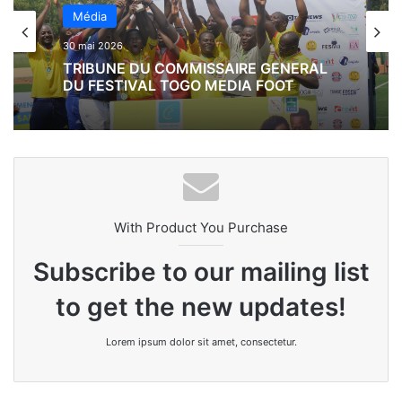
Football
16 avril 2026
Média
Le festival Togo Media Foot a formalisé
30 mai 2026
un partenariat avec Coris Bank
International Togo en signant une
convention.
TRIBUNE DU COMMISSAIRE GENERAL
DU FESTIVAL TOGO MEDIA FOOT
With Product You Purchase
Subscribe to our mailing list
to get the new updates!
Lorem ipsum dolor sit amet, consectetur.