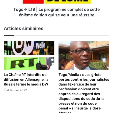
énième
édition
Togo-FIL19 | Le programme complet de cette
qui
énième édition qui se veut une réussite
se
veut
Articles similaires
une
réussite
La Chaîne RT interdite de
Togo/Média : « Les griefs
diffusion en Allemagne, la
portés contre les journalistes
Russie ferme le média DW
dans l’exercice de leur
profession doivent être
4 février 2022
appréciés au regard des
dispositions du code de la
presse et non du code
pénal » s’insurge Isidore
Akollor