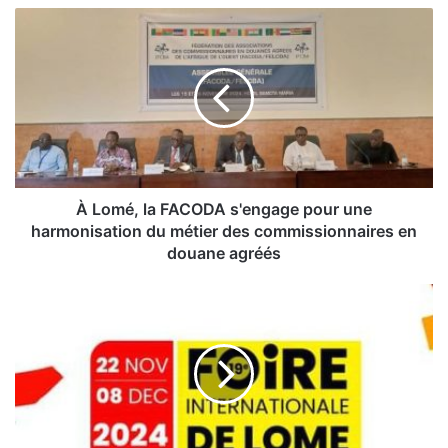
À
Lomé,
la
FACODA
s'engage
pour
une
harmonisation
du
métier
À Lomé, la FACODA s'engage pour une
des
harmonisation du métier des commissionnaires en
commissionnaires
douane agréés
en
douane
Togo-
agréés
FIL19
|
Le
programme
complet
de
cette