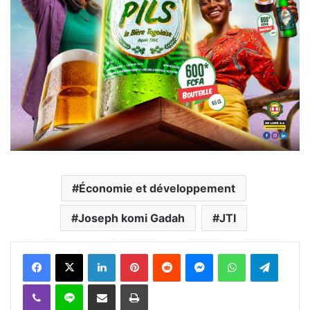
Économie et développement
Joseph komi Gadah
JTI
Facebook
X
Linkedin
Pinterest
Reddit
Messenger
WhatsApp
Telegra
Viber
Ligne
Partager par email
Imprimer