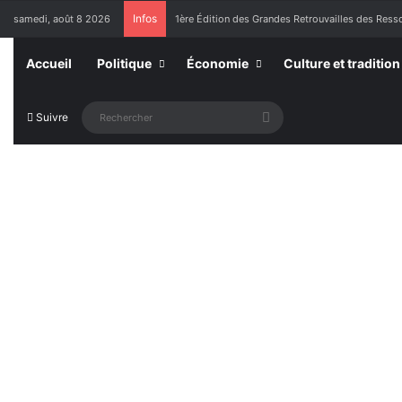
Infos
samedi, août 8 2026
1ère Édition des Grandes Retrouvailles des Res
Accueil
Politique
Économie
Culture et tradition
Rechercher
Suivre