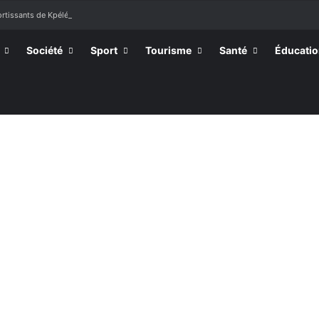
sortissants de Kpélé Govié Apégamé / Sokpé
Société
Sport
Tourisme
Santé
Éducati