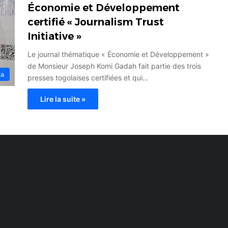
Économie et Développement
certifié « Journalism Trust
Initiative »
Le journal thématique « Économie et Développement »
de Monsieur Joseph Komi Gadah fait partie des trois
ia
presses togolaises certifiées et qui…
Lire la suite »