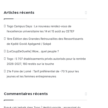
Articles récents
Togo Campus Days : Le nouveau rendez-vous de
l’excellence universitaire les 14 et 15 août au CETEF
1ère Édition des Grandes Retrouvailles des Ressortissants
de Kpélé Govié Apégamé / Sokpé
[LeCoupDeGuelle] Wow… quel peuple ?
Togo : 5 707 établissements privés autorisés pour la rentrée
2026-2027, 160 restés sur la touche
21e Foire de Lomé : Tarif préférentiel de -70 % pour les
jeunes et les femmes entrepreneures
Commentaires récents
Pupuk cair terbaik
dans
Togo | Verdict-procès : assassinat du