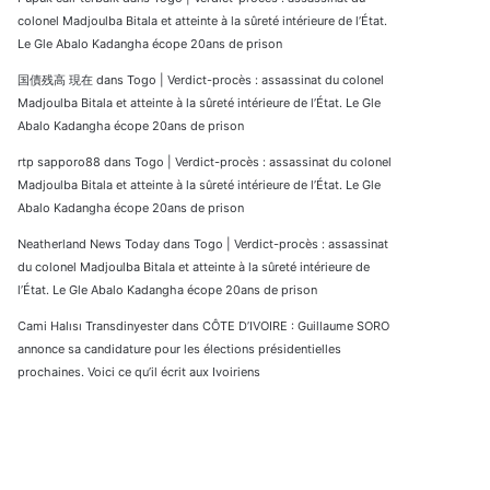
colonel Madjoulba Bitala et atteinte à la sûreté intérieure de l’État.
Le Gle Abalo Kadangha écope 20ans de prison
国債残高 現在
dans
Togo | Verdict-procès : assassinat du colonel
Madjoulba Bitala et atteinte à la sûreté intérieure de l’État. Le Gle
Abalo Kadangha écope 20ans de prison
rtp sapporo88
dans
Togo | Verdict-procès : assassinat du colonel
Madjoulba Bitala et atteinte à la sûreté intérieure de l’État. Le Gle
Abalo Kadangha écope 20ans de prison
Neatherland News Today
dans
Togo | Verdict-procès : assassinat
du colonel Madjoulba Bitala et atteinte à la sûreté intérieure de
l’État. Le Gle Abalo Kadangha écope 20ans de prison
Cami Halısı Transdinyester
dans
CÔTE D’IVOIRE : Guillaume SORO
annonce sa candidature pour les élections présidentielles
prochaines. Voici ce qu’il écrit aux Ivoiriens