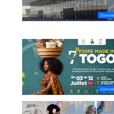
Économ
Économ