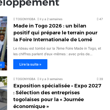
veloppement
TOGONYIGBA
il y a 2 semaines
47
Made in Togo 2026 : un bilan
positif qui prépare le terrain pour
la Foire Internationale de Lomé
Le rideau est tombé sur la 7ème Foire Made in Togo, et
les chiffres parlent d’eux-mêmes : avec près de…
Lire la suite »
nt
TOGONYIGBA
il y a 3 semaines
39
Exposition spécialisée • Expo 2027
: Sélection des entreprises
togolaises pour la « Journée
économique »