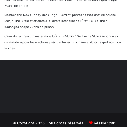
20ans de prison
Neatherland News Today
dans
Togo | Verdict-procès : assassinat du colonel
Madjoulba Bitala et atteinte à la sûreté intérieure de l’État. Le Gle Abalo
Kadangha écope 20ans de prison
Cami Halısı Transdinyester
dans
CÔTE D’IVOIRE : Guillaume SORO annonce sa
candidature pour les élections présidentielles prochaines. Voici ce qu’il écrit aux
Ivoiriens
© Copyright 2026, Tous droits réservés |
Réaliser par