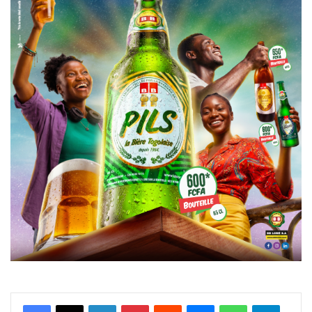
Facebook
X
Linkedin
Pinterest
Reddit
Messenger
WhatsApp
Telegra