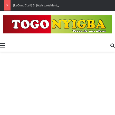
[LeCoupD’œil] Si j’étais président, ce que je ferai des « Évalas »
Menu