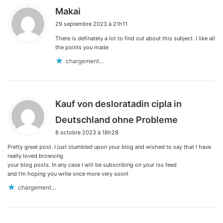
d
Makai
i
29 septembre 2023 à 21h11
t
There is definately a lot to find out about this subject. I like all
:
the points you made
chargement…
Kauf von desloratadin cipla in
d
Deutschland ohne Probleme
i
8 octobre 2023 à 18h28
t
Pretty great post. I just stumbled upon your blog and wished to say that I have
:
really loved browsing
your blog posts. In any case I will be subscribing on your rss feed
and I’m hoping you write once more very soon!
chargement…