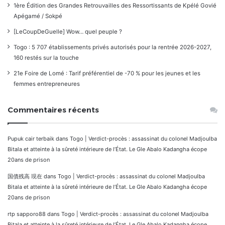
1ère Édition des Grandes Retrouvailles des Ressortissants de Kpélé Govié
Apégamé / Sokpé
[LeCoupDeGuelle] Wow… quel peuple ?
Togo : 5 707 établissements privés autorisés pour la rentrée 2026-2027,
160 restés sur la touche
21e Foire de Lomé : Tarif préférentiel de -70 % pour les jeunes et les
femmes entrepreneures
Commentaires récents
Pupuk cair terbaik
dans
Togo | Verdict-procès : assassinat du colonel Madjoulba
Bitala et atteinte à la sûreté intérieure de l’État. Le Gle Abalo Kadangha écope
20ans de prison
国債残高 現在
dans
Togo | Verdict-procès : assassinat du colonel Madjoulba
Bitala et atteinte à la sûreté intérieure de l’État. Le Gle Abalo Kadangha écope
20ans de prison
rtp sapporo88
dans
Togo | Verdict-procès : assassinat du colonel Madjoulba
Bitala et atteinte à la sûreté intérieure de l’État. Le Gle Abalo Kadangha écope