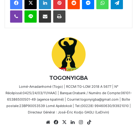
Viber
Ligne
Partager par email
Imprimer
TOGONYIGBA
Lomé-Amadanhomé (Togo) | RCCM:TG-LOM 2018 A 5677 | N°
Récépissé:0425/24/03/11/HAAC | Banque:Orabank / Numéro de Compte:06101-
65386500501-49 (agence kpalimé) | Courriel:togonyigba@gmail.com | Boîte
postale:23BP90053539 Lomé Apédokoè | Tel:(00228) 99460630/93921010 |
Directeur Général : José-Éric Kodjo GAGLI (LeDivin)
Website
Facebook
X
Linkedin
Instagram
TikTok