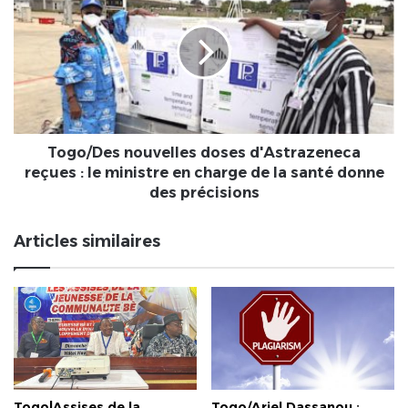
de
doses
la
d'Astrazeneca
piste
reçues
cyclable.
:
Les
le
flics
ministre
doivent
en
sévir
charge
Togo/Des nouvelles doses d'Astrazeneca
!
de
reçues : le ministre en charge de la santé donne
la
des précisions
santé
donne
Articles similaires
des
précisions
Togo|Assises de la
Togo/Ariel Dassanou :