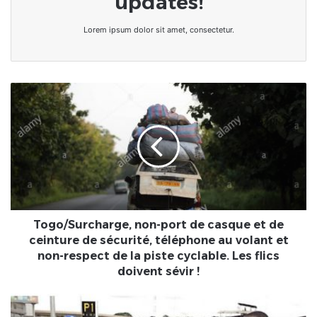
updates!
Lorem ipsum dolor sit amet, consectetur.
Togo/Surcharge,
non-
port
de
casque
et
de
ceinture
de
sécurité,
Togo/Surcharge, non-port de casque et de
téléphone
ceinture de sécurité, téléphone au volant et
au
non-respect de la piste cyclable. Les flics
volant
doivent sévir !
et
non-
Togo/Des
respect
nouvelles