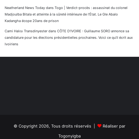
Neatherland News Today
dans
Togo | Verdict-procès : assassinat du colonel
Madjoulba Bitala et atteinte à la sûreté intérieure de l’État. Le Gle Abalo
Kadangha écope 20ans de prison
Cami Halısı Transdinyester
dans
CÔTE D’IVOIRE : Guillaume SORO annonce sa
candidature pour les élections présidentielles prochaines. Voici ce qu’il écrit aux
Ivoiriens
© Copyright 2026, Tous droits réservés |
Réaliser par
Togonyigba