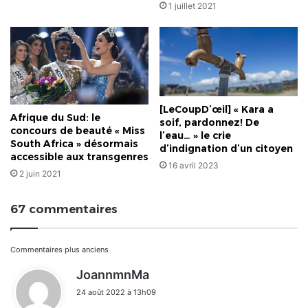
1 juillet 2021
[LeCoupD’œil] « Kara a
Afrique du Sud: le
soif, pardonnez! De
concours de beauté « Miss
l’eau… » le crie
South Africa » désormais
d’indignation d’un citoyen
accessible aux transgenres
16 avril 2023
2 juin 2021
67 commentaires
Navigation
Commentaires plus anciens
d
JoannmnMa
dans
i
24 août 2022 à 13h09
t
les