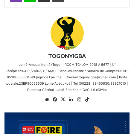
TOGONYIGBA
Lomé-Amadanhomé (Togo) | RCCM:TG-LOM 2018 A 5677 | N°
Récépissé:0425/24/03/11/HAAC | Banque:Orabank / Numéro de Compte:06101-
65386500501-49 (agence kpalimé) | Courriel:togonyigba@gmail.com | Boîte
postale:23BP90053539 Lomé Apédokoè | Tel:(00228) 99460630/93921010 |
Directeur Général : José-Éric Kodjo GAGLI (LeDivin)
Website
Facebook
X
Linkedin
Instagram
TikTok