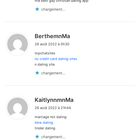
the best gay christian dating app
chargement…
d
BerthemnMa
i
26 août 2022 à 0h30
t
topchatsites
:
no credit card dating sites
n dating site
chargement…
d
KaitlynnmnMa
i
26 août 2022 à 21h44
t
marriage not dating
:
bbw dating
tinder dating
chargement…