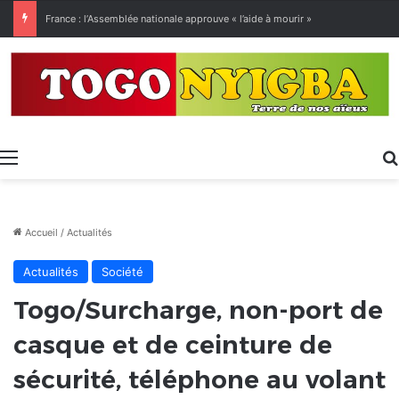
[LeCoupD’œil] Le chassé-croisé entre vacanciers de juillet et d’août a commencé.
Menu
Accueil
/
Actualités
Actualités
Société
Togo/Surcharge, non-port de
casque et de ceinture de
sécurité, téléphone au volant