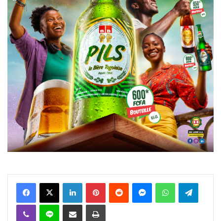
Facebook
X
Linkedin
Pinterest
Reddit
Messenger
WhatsApp
Telegra
Viber
Ligne
Partager par email
Imprimer