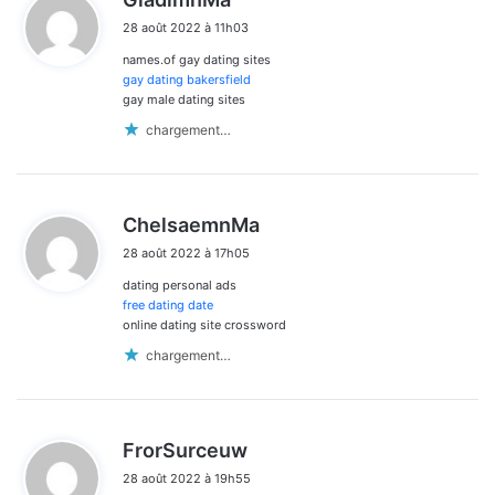
i
28 août 2022 à 11h03
t
names.of gay dating sites
:
gay dating bakersfield
gay male dating sites
chargement…
d
ChelsaemnMa
i
28 août 2022 à 17h05
t
dating personal ads
:
free dating date
online dating site crossword
chargement…
d
FrorSurceuw
i
28 août 2022 à 19h55
t