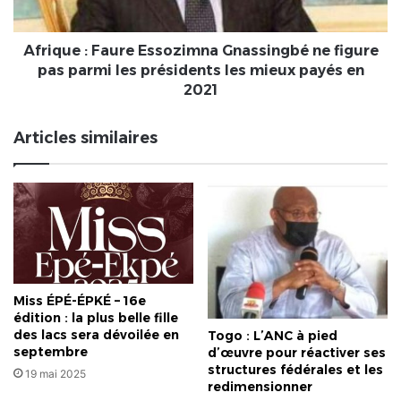
pas
parmi
les
Afrique : Faure Essozimna Gnassingbé ne figure
présidents
pas parmi les présidents les mieux payés en
les
2021
mieux
payés
Articles similaires
en
2021
Miss ÉPÉ-ÉPKÉ – 16e
édition : la plus belle fille
des lacs sera dévoilée en
Togo : L’ANC à pied
septembre
d’œuvre pour réactiver ses
structures fédérales et les
19 mai 2025
redimensionner