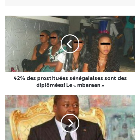
42%
des
prostituées
sénégalaises
sont
des
diplômées!
Le
«
mbaraan
42% des prostituées sénégalaises sont des
»
diplômées! Le « mbaraan »
Afrique
:
Faure
Essozimna
Gnassingbé
ne
figure