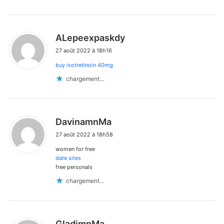
d
ALepeexpaskdy
i
27 août 2022 à 18h16
t
buy isotretinoin 40mg
:
chargement…
d
DavinamnMa
i
27 août 2022 à 18h58
t
women for free
:
date sites
free personals
chargement…
d
GladimnMa