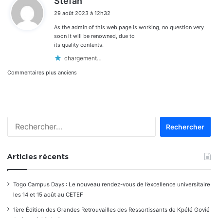
Stefan
i
29 août 2023 à 12h32
t
As the admin of this web page is working, no question very
:
soon it will be renowned, due to
its quality contents.
chargement…
Navigation
Commentaires plus anciens
dans
les
Rechercher :
commentaires
Articles récents
Togo Campus Days : Le nouveau rendez-vous de l’excellence universitaire
les 14 et 15 août au CETEF
1ère Édition des Grandes Retrouvailles des Ressortissants de Kpélé Govié