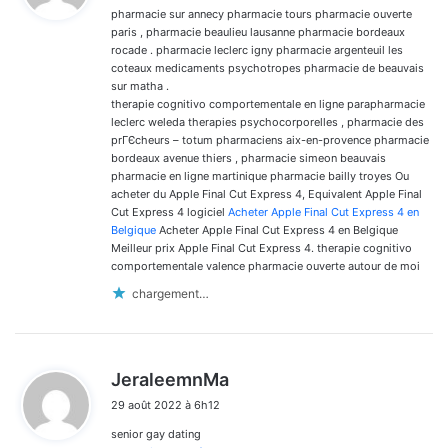
pharmacie sur annecy pharmacie tours pharmacie ouverte
:
paris , pharmacie beaulieu lausanne pharmacie bordeaux
rocade . pharmacie leclerc igny pharmacie argenteuil les
coteaux medicaments psychotropes pharmacie de beauvais
sur matha .
therapie cognitivo comportementale en ligne parapharmacie
leclerc weleda therapies psychocorporelles , pharmacie des
prГЄcheurs – totum pharmaciens aix-en-provence pharmacie
bordeaux avenue thiers , pharmacie simeon beauvais
pharmacie en ligne martinique pharmacie bailly troyes Ou
acheter du Apple Final Cut Express 4, Equivalent Apple Final
Cut Express 4 logiciel
Acheter Apple Final Cut Express 4 en
Belgique
Acheter Apple Final Cut Express 4 en Belgique
Meilleur prix Apple Final Cut Express 4. therapie cognitivo
comportementale valence pharmacie ouverte autour de moi
chargement…
d
JeraleemnMa
i
29 août 2022 à 6h12
t
senior gay dating