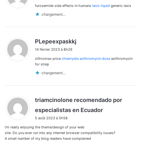
furosemide side effects in humans
lasix liquid
generic lasix
:
chargement…
d
PLepeexpaskkj
i
14 février 2023 à 8h26
t
zithromax price
chlamydia azithromycin dose
azithromycin
:
for strep
chargement…
triamcinolone recomendado por
d
especialistas en Ecuador
i
5 août 2023 à 5h58
t
I’m really enjoying the theme/design of your web
:
site. Do you ever run into any internet browser compatibility issues?
A small number of my blog readers have complained