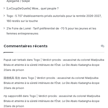
Apégamé / Sokpé
[LeCoupDeGuelle] Wow… quel peuple ?
Togo : 5 707 établissements privés autorisés pour la rentrée 2026-2027,
160 restés sur la touche
21e Foire de Lomé : Tarif préférentiel de -70 % pour les jeunes et les
femmes entrepreneures
Commentaires récents
Pupuk cair terbaik
dans
Togo | Verdict-procès : assassinat du colonel Madjoulba
Bitala et atteinte à la sûreté intérieure de l’État. Le Gle Abalo Kadangha écope
20ans de prison
国債残高 現在
dans
Togo | Verdict-procès : assassinat du colonel Madjoulba
Bitala et atteinte à la sûreté intérieure de l’État. Le Gle Abalo Kadangha écope
20ans de prison
rtp sapporo88
dans
Togo | Verdict-procès : assassinat du colonel Madjoulba
Bitala et atteinte à la sûreté intérieure de l’État. Le Gle Abalo Kadangha écope
20ans de prison