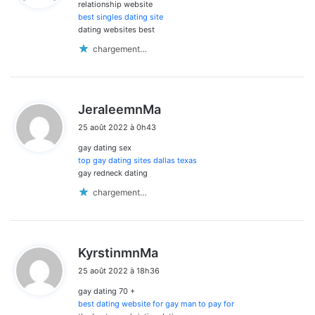
relationship website
:
commentaires
best singles dating site
dating websites best
chargement…
d
JeraleemnMa
i
25 août 2022 à 0h43
t
gay dating sex
:
top gay dating sites dallas texas
gay redneck dating
chargement…
d
KyrstinmnMa
i
25 août 2022 à 18h36
t
gay dating 70 +
:
best dating website for gay man to pay for