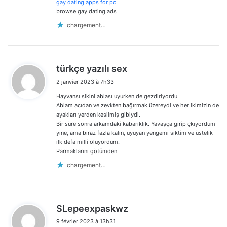
:
gay dating apps for pc
browse gay dating ads
chargement…
d
türkçe yazılı sex
i
2 janvier 2023 à 7h33
t
Hayvansı sikini ablası uyurken de gezdiriyordu.
:
Ablam acıdan ve zevkten bağırmak üzereydi ve her ikimizin de
ayakları yerden kesilmiş gibiydi.
Bir süre sonra arkamdaki kabarıklık. Yavaşça girip çkıyordum
yine, ama biraz fazla kalın, uyuyan yengemi siktim ve üstelik
ilk defa milli oluyordum.
Parmaklarını götümden.
chargement…
d
SLepeexpaskwz
i
9 février 2023 à 13h31
t