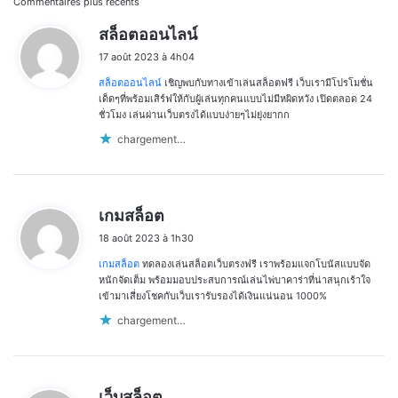
Commentaires plus récents
dans
d
สล็อตออนไลน์
i
les
17 août 2023 à 4h04
t
commentaires
สล็อตออนไลน์
เชิญพบกับทางเข้าเล่นสล็อตฟรี เว็บเรามีโปรโมชั่น
:
เด็ดๆที่พร้อมเสิร์ฟให้กับผู้เล่นทุกคนแบบไม่มีหผิดหวัง เปิดตลอด 24
ชั่วโมง เล่นผ่านเว็บตรงได้แบบง่ายๆไม่ยุ่งยากก
chargement…
d
เกมสล็อต
i
18 août 2023 à 1h30
t
เกมสล็อต
ทดลองเล่นสล็อตเว็บตรงฟรี เราพร้อมแจกโบนัสแบบจัด
:
หนักจัดเต็ม พร้อมมอบประสบการณ์เล่นไพ่บาคาร่าที่น่าสนุกเร้าใจ
เข้ามาเสี่ยงโชคกับเว็บเรารับรองได้เงินแน่นอน 1000%
chargement…
d
เว็บสล็อต