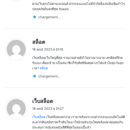
:
ผ่านเว็บตรงไม่ผ่านเอเยนต์ ฝากถอนแบบไม่มีจำกัดยิ่งเล่นยิ่งเพิ่มกำไร
ปลอดภัยมั่นคงที่สุด fbauto
chargement…
d
สล็อต
i
18 août 2023 à 2h16
t
เว็บสล็อตเว็บใหญ่ที่สุด รวมเกมค่ายดังไว้อย่างมากมาย เครดิตฟรีกด
:
รับเอง เพียงเข้ามาเป็นสมาชิกก็รับสิทธิพิเศษต่างๆได้แล้วในทุกวันทุก
เวลา
สล็อต
chargement…
d
เว็บสล็อต
i
18 août 2023 à 2h27
t
เว็บสล็อต
เว็บสล็อตแตกง่าย เรามาพร้อมระบบฝากถอนแบบอัตโนมัติ
:
สะดวกทันสมัยรวดเร็วทันใจเอาใจนักพนันรุ่นใหม่พร้อมพาคุณพบกับ
ประสบการณ์เล่นพนันที่ดีที่สุดในตอนนี้แล้ว