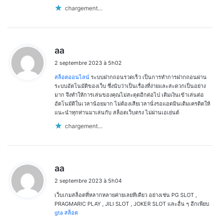
chargement…
d
aa
i
2 septembre 2023 à 5h02
t
สล็อตออนไลน์
ระบบฝากถอนรวดเร็ว เป็นการทำการฝากถอนผ่าน
:
ระบบอัตโนมัติของเว็บ ซึ่งนับว่าเป็นเรื่องที่ง่ายและสะดวกเป็นอย่าง
มาก จึงทำให้การเล่นของคุณไม่สะดุดอีกต่อไป เติมเงินเข้าเล่นต่อ
อัตโนมัติในเวลาน้อยมาก ไม่ต้องเสียเวลานั่งรอแอดมินเติมเครดิตให้
แนะนำทุกท่านมาเล่นกับ สล็อตเว็บตรง ไม่ผ่านเอเย่นต์
chargement…
d
aa
i
2 septembre 2023 à 5h04
t
เว็บเกมสล็อตที่หลากหลายค่ายเลยทีเดียว อย่างเช่น PG SLOT ,
:
PRAGMARIC PLAY , JILI SLOT , JOKER SLOT และอื่น ๆ อีกเพียบ
gta สล็อต