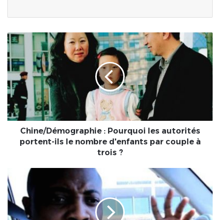
Chine/Démographie
:
Pourquoi
les
autorités
portent-
ils
le
nombre
d'enfants
Chine/Démographie : Pourquoi les autorités
par
portent-ils le nombre d'enfants par couple à
couple
trois ?
à
trois
Togo
?
:
le
franco-
togolais,