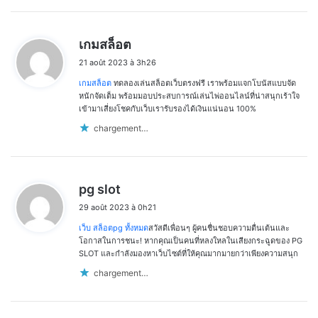
d
เกมสล็อต
i
21 août 2023 à 3h26
t
เกมสล็อต
ทดลองเล่นสล็อตเว็บตรงฟรี เราพร้อมแจกโบนัสแบบจัด
:
หนักจัดเต็ม พร้อมมอบประสบการณ์เล่นไพ่ออนไลน์ที่น่าสนุกเร้าใจ
เข้ามาเสี่ยงโชคกับเว็บเรารับรองได้เงินแน่นอน 100%
chargement…
d
pg slot
i
29 août 2023 à 0h21
t
เว็บ สล็อตpg ทั้งหมด
สวัสดีเพื่อนๆ ผู้คนชื่นชอบความตื่นเต้นและ
:
โอกาสในการชนะ! หากคุณเป็นคนที่หลงใหลในเสียงกระฉูดของ PG
SLOT และกำลังมองหาเว็บไซต์ที่ให้คุณมากมายกว่าเพียงความสนุก
chargement…