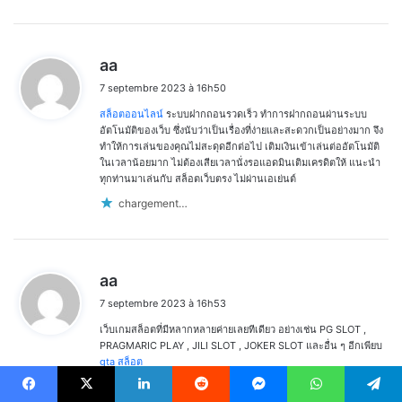
d
aa
i
7 septembre 2023 à 16h50
t
สล็อตออนไลน์
ระบบฝากถอนรวดเร็ว ทำการฝากถอนผ่านระบบ
:
อัตโนมัติของเว็บ ซึ่งนับว่าเป็นเรื่องที่ง่ายและสะดวกเป็นอย่างมาก จึง
ทำให้การเล่นของคุณไม่สะดุดอีกต่อไป เติมเงินเข้าเล่นต่ออัตโนมัติ
ในเวลาน้อยมาก ไม่ต้องเสียเวลานั่งรอแอดมินเติมเครดิตให้ แนะนำ
ทุกท่านมาเล่นกับ สล็อตเว็บตรง ไม่ผ่านเอเย่นต์
chargement…
d
aa
i
7 septembre 2023 à 16h53
t
เว็บเกมสล็อตที่มีหลากหลายค่ายเลยทีเดียว อย่างเช่น PG SLOT ,
:
PRAGMARIC PLAY , JILI SLOT , JOKER SLOT และอื่น ๆ อีกเพียบ
gta สล็อต
chargement…
Facebook
X
Linkedin
Reddit
Messenger
WhatsApp
Telegram