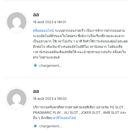
d
aa
i
18 août 2023 à 16h31
t
สล็อตออนไลน์
ระบบฝากถอนรวดเร็ว เป็นการทำการฝากถอนผ่าน
:
ระบบอัตโนมัติๆของเว็บโดยตรง ซึ่งนับว่าเป็นเรื่องที่ง่ายและสะดวก
เป็นอย่างมาก ใช้เวลาไม่เกิน 1 นาที จึงทำให้การเล่นของคุณไม่สะดุด
อีกต่อไป เติมเงินเข้าเล่นต่ออัตโนมัติในเวลาน้อยมาก ไม่ต้องเสีย
เวลานั่งรอแอดมินเติมเครดิตให้ แนะนำทุกท่านมาเล่นกับ สล็อตเว็บ
ตรง ไม่ผ่านเอเย่นต์
chargement…
d
aa
i
18 août 2023 à 16h32
t
บริการเกมสล็อตๆที่หลากหลายค่ายเลยทีเดียว อย่างเช่น PG SLOT ,
:
PRAGMARIC PLAY , JILI SLOT , JOKER SLOT , AMB SLOT และ
อื่น ๆ อีกเพียบ
คาสิโนออนไลน์
chargement…