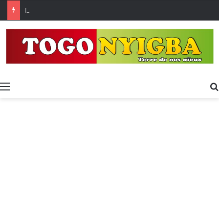
[LeCoupD’œil] Le chassé-croisé entre vacanciers de juillet et d’août a commencé.
Menu