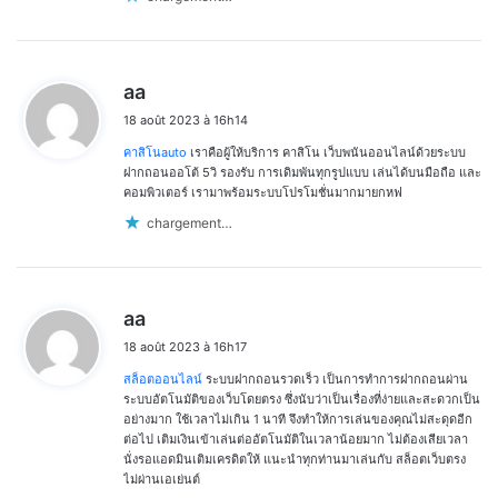
d
aa
i
18 août 2023 à 16h14
t
คาสิโนauto
เราคือผู้ให้บริการ คาสิโน เว็บพนันออนไลน์ด้วยระบบ
:
ฝากถอนออโต้ 5วิ รองรับ การเดิมพันทุกรูปแบบ เล่นได้บนมือถือ และ
คอมพิวเตอร์ เรามาพร้อมระบบโปรโมชั่นมากมายกหฟ
chargement…
d
aa
i
18 août 2023 à 16h17
t
สล็อตออนไลน์
ระบบฝากถอนรวดเร็ว เป็นการทำการฝากถอนผ่าน
:
ระบบอัตโนมัติของเว็บโดยตรง ซึ่งนับว่าเป็นเรื่องที่ง่ายและสะดวกเป็น
อย่างมาก ใช้เวลาไม่เกิน 1 นาที จึงทำให้การเล่นของคุณไม่สะดุดอีก
ต่อไป เติมเงินเข้าเล่นต่ออัตโนมัติในเวลาน้อยมาก ไม่ต้องเสียเวลา
นั่งรอแอดมินเติมเครดิตให้ แนะนำทุกท่านมาเล่นกับ สล็อตเว็บตรง
ไม่ผ่านเอเย่นต์