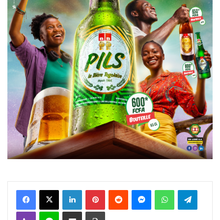
Facebook
X
Linkedin
Pinterest
Reddit
Messenger
WhatsApp
Telegra
Viber
Ligne
Partager par email
Imprimer