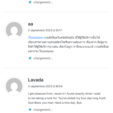
chargement…
d
aa
i
2 septembre 2023 à 5h17
t
เว็บบอลauto
เกมส์สล็อตในสมัยปัจจุบัน มีให้ผู้ใช้บริการนั้นได้
:
เลือกสรรตามความสปdมัครใจหรือความต้องการ เนื่องจาก มีอยู่มาก
จึงทำให้ผู้ใช้บริการบางคน เลือกไม่ถูก เราจึงจะมาแนะนำ เกมส์สล็อต
แตกง่าย เว็บบอลauto
chargement…
d
Lavada
i
3 septembre 2023 à 9h54
t
I get pleasure from, result in I found exactly what I used
:
to be taking a look for. You’ve ended my four day long hunt!
God Bless you man. Have a nice day. Bye
chargement…