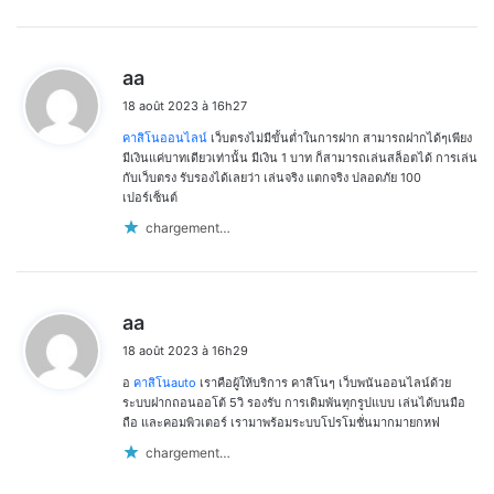
d
aa
i
18 août 2023 à 16h27
t
คาสิโนออนไลน์
เว็บตรงไม่มีขั้นต่ำในการฝาก สามารถฝากได้ๆเพียง
:
มีเงินแค่บาทเดียวเท่านั้น มีเงิน 1 บาท ก็สามารถเล่นสล็อตได้ การเล่น
กับเว็บตรง รับรองได้เลยว่า เล่นจริง แตกจริง ปลอดภัย 100
เปอร์เซ็นต์
chargement…
d
aa
i
18 août 2023 à 16h29
t
อ
คาสิโนauto
เราคือผู้ให้บริการ คาสิโนๆ เว็บพนันออนไลน์ด้วย
:
ระบบฝากถอนออโต้ 5วิ รองรับ การเดิมพันทุกรูปแบบ เล่นได้บนมือ
ถือ และคอมพิวเตอร์ เรามาพร้อมระบบโปรโมชั่นมากมายกหฟ
chargement…