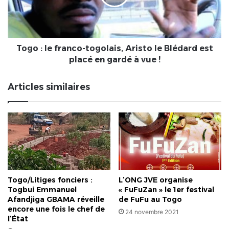
Aristo
le
Blédard
est
placé
Togo : le franco-togolais, Aristo le Blédard est
en
placé en gardé à vue !
gardé
à
Articles similaires
vue
!
Togo/Litiges fonciers :
L’ONG JVE organise
Togbui Emmanuel
« FuFuZan » le 1er festival
Afandjiga GBAMA réveille
de FuFu au Togo
encore une fois le chef de
24 novembre 2021
l’État