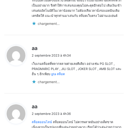
ระบบอัตโนมัติๆของเว็บโดยตรงs ซึ่งนับว่าเป็นเรื่องที่ง่ายและสะดวก
เป็นอย่างมาก จึงทำให้การเล่นของคุณไม่สะดุดอีกต่อไป เติมเงินเข้า
เล่นต่ออัตโนมัติในเวลาน้อยมาก ไม่ต้องเสียเวลานั่งรอแอดมินเติม
เครดิตให้ แนะนำทุกท่านมาเล่นกับ สล็อตเว็บตรง ไม่ผ่านเอเย่นต์
chargement…
d
aa
i
2 septembre 2023 à 4h34
t
เว็บเกมสล็อตที่หลากหลายค่ายเลยทีเดียว อย่างเช่น PG SLOT ,
:
PRAGMARIC PLAY , JILI SLOT , JOKER SLOT , AMB SLOT และ
อื่น ๆ อีกเพียบ
gta สล็อต
chargement…
d
aa
i
2 septembre 2023 à 4h36
t
สล็อตออนไลน์
สล็อตออนไลน์ ไม่ควรพลาดมันอย่างเด็ดขาด
:
เนื่องจากเป็นรูปแบบที่ๆเล่นง่ายอย่างมาก เรียกได้ว่าเล่นง่ายกว่าจาก