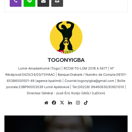
TOGONYIGBA
Lomé-Amadanhomé (Togo) | RCCM:TG-LOM 2018 A 5677 | N°
Récépissé:0425/24/03/11/HAAC | Banque:Orabank / Numéro de Compte:06101-
65386500501-49 (agence kpalimé) | Courriel:togonyigba@gmail.com | Boîte
postale:23BP90053539 Lomé Apédokoè | Tel:(00228) 99460630/93921010 |
Directeur Général : José-Éric Kodjo GAGLI (LeDivin)
Website
Facebook
X
Linkedin
Instagram
TikTok