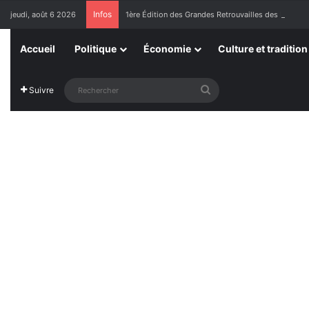
Infos
jeudi, août 6 2026
1ère Édition des Grandes Retrouvailles des Ressor
Accueil
Politique
Économie
Culture et tradition
Rechercher
Suivre