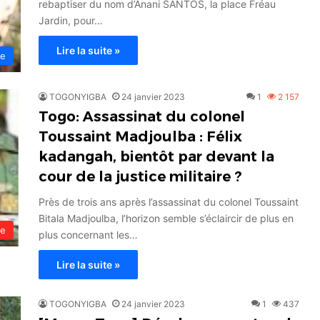
rebaptiser du nom d’Anani SANTOS, la place Fréau
Jardin, pour…
Lire la suite »
ne
TOGONYIGBA
24 janvier 2023
1
2 157
Togo: Assassinat du colonel
Toussaint Madjoulba : Félix
kadangah, bientôt par devant la
cour de la justice militaire ?
Près de trois ans après l’assassinat du colonel Toussaint
Bitala Madjoulba, l’horizon semble s’éclaircir de plus en
le
plus concernant les…
Lire la suite »
TOGONYIGBA
24 janvier 2023
1
437