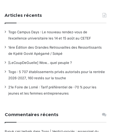
Articles récents
Togo Campus Days : Le nouveau rendez-vous de
l’excellence universitaire les 14 et 15 août au CETEF
1ère Édition des Grandes Retrouvailles des Ressortissants
de Kpélé Govié Apégamé / Sokpé
[LeCoupDeGuelle] Wow… quel peuple ?
Togo : 5 707 établissements privés autorisés pour la rentrée
2026-2027, 160 restés sur la touche
21e Foire de Lomé : Tarif préférentiel de -70 % pour les
jeunes et les femmes entrepreneures
Commentaires récents
Pupuk cair terbaik
dans
Togo | Verdict-procès : assassinat du