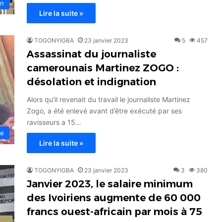
on
Lire la suite »
TOGONYIGBA
23 janvier 2023
5
457
Assassinat du journaliste
camerounais Martinez ZOGO :
désolation et indignation
Alors qu’il revenait du travail le journaliste Martinez
Zogo, a été enlevé avant d’être exécuté par ses
ravisseurs a 15…
ue
Lire la suite »
TOGONYIGBA
23 janvier 2023
3
380
Janvier 2023, le salaire minimum
des Ivoiriens augmente de 60 000
francs ouest-africain par mois à 75