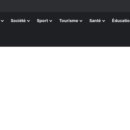
tissants de Kpélé Govié Apégamé / Sokpé
Société
Sport
Tourisme
Santé
Éducati