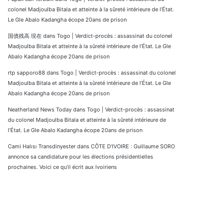
colonel Madjoulba Bitala et atteinte à la sûreté intérieure de l’État.
Le Gle Abalo Kadangha écope 20ans de prison
国債残高 現在
dans
Togo | Verdict-procès : assassinat du colonel
Madjoulba Bitala et atteinte à la sûreté intérieure de l’État. Le Gle
Abalo Kadangha écope 20ans de prison
rtp sapporo88
dans
Togo | Verdict-procès : assassinat du colonel
Madjoulba Bitala et atteinte à la sûreté intérieure de l’État. Le Gle
Abalo Kadangha écope 20ans de prison
Neatherland News Today
dans
Togo | Verdict-procès : assassinat
du colonel Madjoulba Bitala et atteinte à la sûreté intérieure de
l’État. Le Gle Abalo Kadangha écope 20ans de prison
Cami Halısı Transdinyester
dans
CÔTE D’IVOIRE : Guillaume SORO
annonce sa candidature pour les élections présidentielles
prochaines. Voici ce qu’il écrit aux Ivoiriens