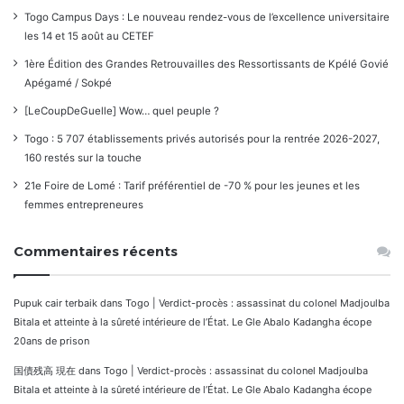
Togo Campus Days : Le nouveau rendez-vous de l’excellence universitaire
les 14 et 15 août au CETEF
1ère Édition des Grandes Retrouvailles des Ressortissants de Kpélé Govié
Apégamé / Sokpé
[LeCoupDeGuelle] Wow… quel peuple ?
Togo : 5 707 établissements privés autorisés pour la rentrée 2026-2027,
160 restés sur la touche
21e Foire de Lomé : Tarif préférentiel de -70 % pour les jeunes et les
femmes entrepreneures
Commentaires récents
Pupuk cair terbaik
dans
Togo | Verdict-procès : assassinat du colonel Madjoulba
Bitala et atteinte à la sûreté intérieure de l’État. Le Gle Abalo Kadangha écope
20ans de prison
国債残高 現在
dans
Togo | Verdict-procès : assassinat du colonel Madjoulba
Bitala et atteinte à la sûreté intérieure de l’État. Le Gle Abalo Kadangha écope