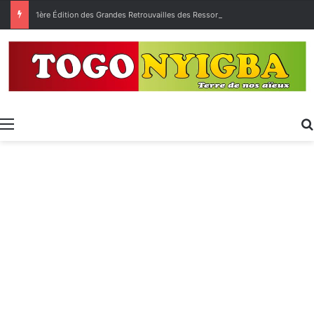
1ère Édition des Grandes Retrouvailles des Ressortissants de Kpélé Govié Apégamé / Sokpé
Menu