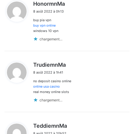
d
HonormnMa
i
8 août 2022 à 0h13
t
buy pia vpn
:
buy vpn online
windows 10 vpn
chargement…
d
TrudiemnMa
i
8 août 2022 à 1h41
t
no deposit casino online
:
online usa casino
real money online slots
chargement…
d
TeddiemnMa
i
8 août 2022 à 20h52