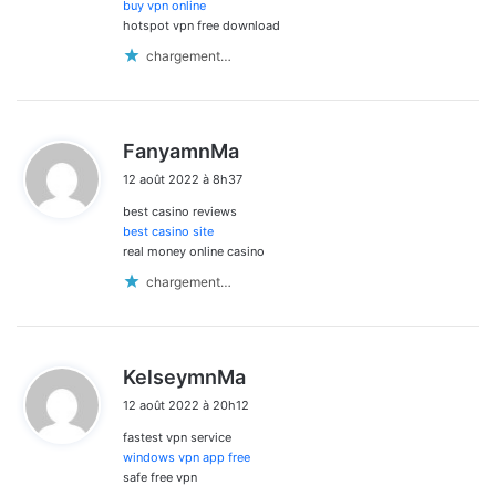
:
buy vpn online
hotspot vpn free download
chargement…
d
FanyamnMa
i
12 août 2022 à 8h37
t
best casino reviews
:
best casino site
real money online casino
chargement…
d
KelseymnMa
i
12 août 2022 à 20h12
t
fastest vpn service
:
windows vpn app free
safe free vpn