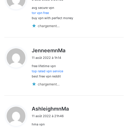
t
avg secure vpn
:
tor vpn free
buy vpn with perfect money
chargement…
d
JenneemnMa
i
11 août 2022 à 1h14
t
free lifetime vpn
:
top rated vpn service
best free vpn reddit
chargement…
d
AshleighmnMa
i
11 août 2022 à 21h46
t
hma vpn