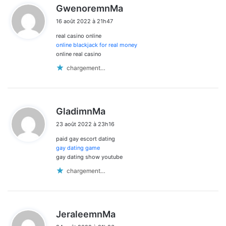
d
GwenoremnMa
i
16 août 2022 à 21h47
t
real casino online
:
online blackjack for real money
online real casino
chargement…
d
GladimnMa
i
23 août 2022 à 23h16
t
paid gay escort dating
:
gay dating game
gay dating show youtube
chargement…
d
JeraleemnMa
i