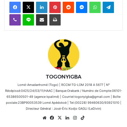
Facebook
X
Linkedin
Pinterest
Reddit
Messenger
WhatsApp
Telegra
Viber
Ligne
Partager par email
Imprimer
TOGONYIGBA
Lomé-Amadanhomé (Togo) | RCCM:TG-LOM 2018 A 5677 | N°
Récépissé:0425/24/03/11/HAAC | Banque:Orabank / Numéro de Compte:06101-
65386500501-49 (agence kpalimé) | Courriel:togonyigba@gmail.com | Boîte
postale:23BP90053539 Lomé Apédokoè | Tel:(00228) 99460630/93921010 |
Directeur Général : José-Éric Kodjo GAGLI (LeDivin)
Website
Facebook
X
Linkedin
Instagram
TikTok