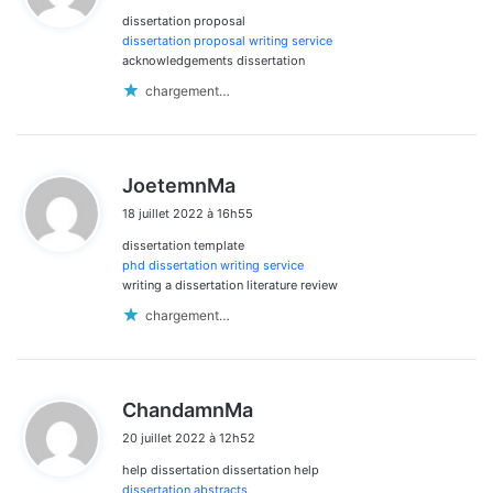
dissertation proposal
:
dissertation proposal writing service
acknowledgements dissertation
chargement…
d
JoetemnMa
i
18 juillet 2022 à 16h55
t
dissertation template
:
phd dissertation writing service
writing a dissertation literature review
chargement…
d
ChandamnMa
i
20 juillet 2022 à 12h52
t
help dissertation dissertation help
:
dissertation abstracts