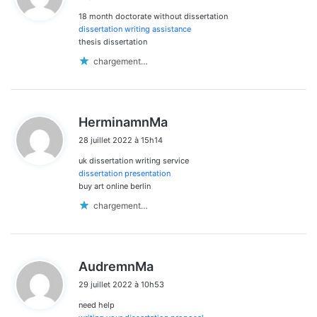
t
18 month doctorate without dissertation
:
dissertation writing assistance
thesis dissertation
chargement…
d
HerminamnMa
i
28 juillet 2022 à 15h14
t
uk dissertation writing service
:
dissertation presentation
buy art online berlin
chargement…
d
AudremnMa
i
29 juillet 2022 à 10h53
t
need help
: