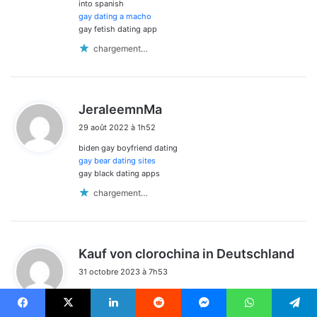
:
into spanish
gay dating a macho
gay fetish dating app
chargement…
d
JeraleemnMa
i
29 août 2022 à 1h52
t
biden gay boyfriend dating
:
gay bear dating sites
gay black dating apps
chargement…
d
Kauf von clorochina in Deutschland
i
31 octobre 2023 à 7h53
t
What’s up to all, the contents existing at this site are
:
genuinely amazing for people knowledge, well, keep up the
Facebook
X
Linkedin
Reddit
Messenger
WhatsApp
Telegram