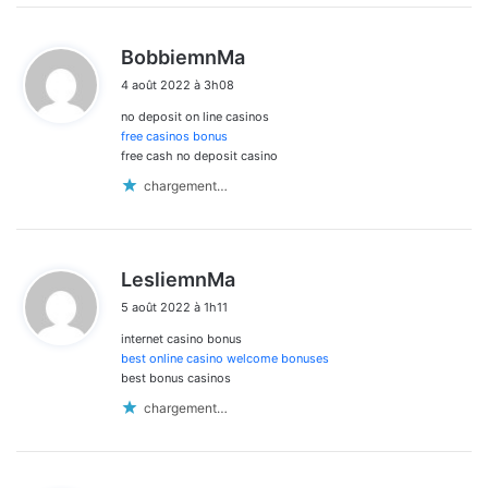
d
BobbiemnMa
i
4 août 2022 à 3h08
t
no deposit on line casinos
:
free casinos bonus
free cash no deposit casino
chargement…
d
LesliemnMa
i
5 août 2022 à 1h11
t
internet casino bonus
:
best online casino welcome bonuses
best bonus casinos
chargement…