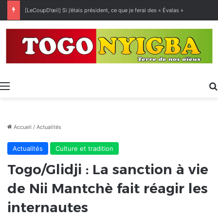
[LeCoupD’œil] Si j’étais président, ce que je ferai des « Évalas »
Menu
Accueil
/
Actualités
Actualités
Culture et tradition
Togo/Glidji : La sanction à vie
de Nii Mantchè fait réagir les
internautes