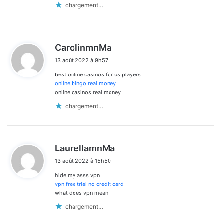
chargement…
d
CarolinmnMa
i
13 août 2022 à 9h57
t
best online casinos for us players
:
online bingo real money
online casinos real money
chargement…
d
LaurellamnMa
i
13 août 2022 à 15h50
t
hide my asss vpn
:
vpn free trial no credit card
what does vpn mean
chargement…