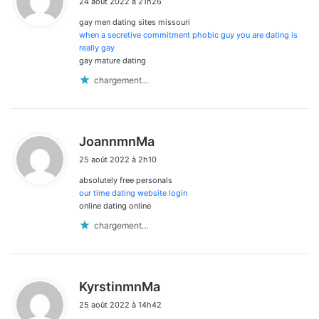
24 août 2022 à 21h26
t
gay men dating sites missouri
:
when a secretive commitment phobic guy you are dating is
really gay
gay mature dating
chargement…
d
JoannmnMa
i
25 août 2022 à 2h10
t
absolutely free personals
:
our time dating website login
online dating online
chargement…
d
KyrstinmnMa
i
25 août 2022 à 14h42
t