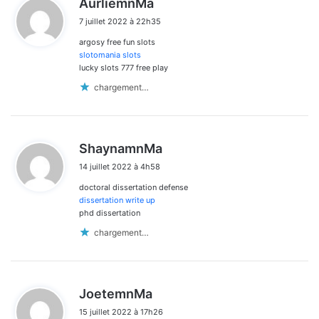
AurliemnMa
i
7 juillet 2022 à 22h35
t
argosy free fun slots
:
slotomania slots
lucky slots 777 free play
chargement…
d
ShaynamnMa
i
14 juillet 2022 à 4h58
t
doctoral dissertation defense
:
dissertation write up
phd dissertation
chargement…
d
JoetemnMa
i
15 juillet 2022 à 17h26
t