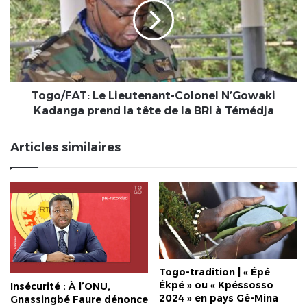
Colonel
N’Gowaki
Kadanga
prend
la
tête
de
Togo/FAT: Le Lieutenant-Colonel N’Gowaki
la
Kadanga prend la tête de la BRI à Témédja
BRI
à
Articles similaires
Témédja
Togo-tradition | « Épé
Ékpé » ou « Kpéssosso
Insécurité : À l’ONU,
2024 » en pays Gê-Mina
Gnassingbé Faure dénonce