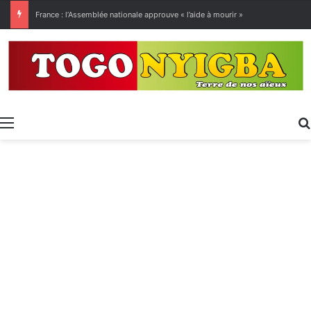
France : l’Assemblée nationale approuve « l’aide à mourir »
Menu