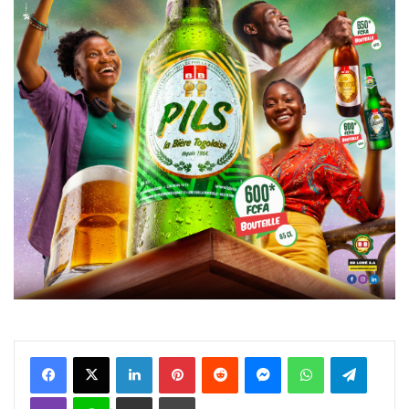
Facebook
X
Linkedin
Pinterest
Reddit
Messenger
WhatsApp
Telegra
Viber
Ligne
Partager par email
Imprimer