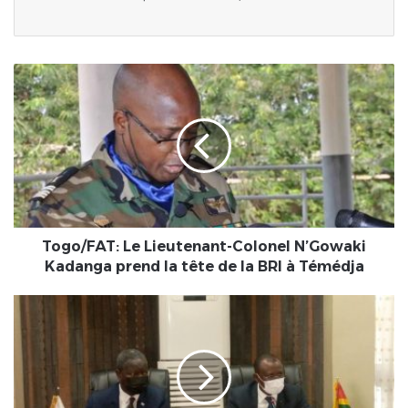
Togo/FAT:
Le
Lieutenant-
Colonel
N’Gowaki
Kadanga
prend
la
tête
de
Togo/FAT: Le Lieutenant-Colonel N’Gowaki
la
Kadanga prend la tête de la BRI à Témédja
BRI
à
Le
Témédja
Togo
maintient
sa
performance
satisfaisante