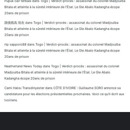
Pupuk cair terbaik
dans
Togo | Verdict-procès : assassinat du colonel Madjoulba
Bitala et atteinte à la sûreté intérieure de l’État. Le Gle Abalo Kadangha écope
20ans de prison
国債残高 現在
dans
Togo | Verdict-procès : assassinat du colonel Madjoulba
Bitala et atteinte à la sûreté intérieure de l’État. Le Gle Abalo Kadangha écope
20ans de prison
rtp sapporo88
dans
Togo | Verdict-procès : assassinat du colonel Madjoulba
Bitala et atteinte à la sûreté intérieure de l’État. Le Gle Abalo Kadangha écope
20ans de prison
Neatherland News Today
dans
Togo | Verdict-procès : assassinat du colonel
Madjoulba Bitala et atteinte à la sûreté intérieure de l’État. Le Gle Abalo
Kadangha écope 20ans de prison
Cami Halısı Transdinyester
dans
CÔTE D’IVOIRE : Guillaume SORO annonce sa
candidature pour les élections présidentielles prochaines. Voici ce qu’il écrit aux
Ivoiriens