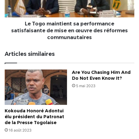
de
mise
en
œuvre
Le Togo maintient sa performance
des
satisfaisante de mise en œuvre des réformes
réformes
communautaires
communautaires
Articles similaires
Are You Chasing Him And
Do Not Even Know It?
5 mai 2023
Kokouda Honoré Adontui
élu président du Patronat
de la Presse Togolaise
16 août 2023