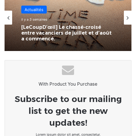
Actualités
Actualités
il y a 4 semaines
il y a 3 semaines
SPID : L’écosystème numérique
togolais à portée de main
[LeCoupD’œil] Le chassé-croisé
entre vacanciers de juillet et d’août
a commencé.
With Product You Purchase
Subscribe to our mailing
list to get the new
updates!
Lorem ipsum dolor sit amet, consectetur.