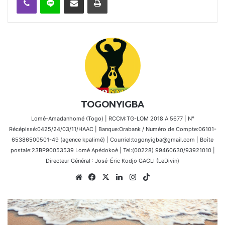
TOGONYIGBA
Lomé-Amadanhomé (Togo) | RCCM:TG-LOM 2018 A 5677 | N°
Récépissé:0425/24/03/11/HAAC | Banque:Orabank / Numéro de Compte:06101-
65386500501-49 (agence kpalimé) | Courriel:togonyigba@gmail.com | Boîte
postale:23BP90053539 Lomé Apédokoè | Tel:(00228) 99460630/93921010 |
Directeur Général : José-Éric Kodjo GAGLI (LeDivin)
Website
Facebook
X
Linkedin
Instagram
TikTok