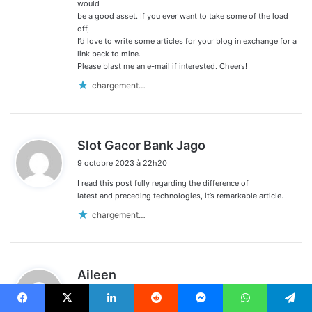
would
be a good asset. If you ever want to take some of the load
off,
I’d love to write some articles for your blog in exchange for a
link back to mine.
Please blast me an e-mail if interested. Cheers!
chargement…
d
Slot Gacor Bank Jago
i
9 octobre 2023 à 22h20
t
I read this post fully regarding the difference of
:
latest and preceding technologies, it’s remarkable article.
chargement…
d
Aileen
i
10 octobre 2023 à 5h48
t
Facebook
X
Linkedin
Reddit
Messenger
WhatsApp
Telegram