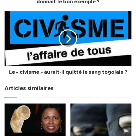
Faure
donnait le bon exemple ?
Gnassingbé
donnait
Le
le
«
bon
civisme
exemple
»
?
aurait-
il
quitté
le
sang
togolais
Le « civisme » aurait-il quitté le sang togolais ?
?
Articles similaires