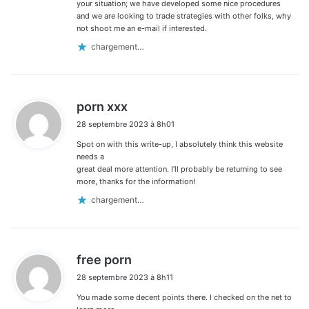
your situation; we have developed some nice procedures
and we are looking to trade strategies with other folks, why
not shoot me an e-mail if interested.
chargement…
d
porn xxx
i
28 septembre 2023 à 8h01
t
Spot on with this write-up, I absolutely think this website
:
needs a
great deal more attention. I’ll probably be returning to see
more, thanks for the information!
chargement…
d
free porn
i
28 septembre 2023 à 8h11
t
You made some decent points there. I checked on the net to
: