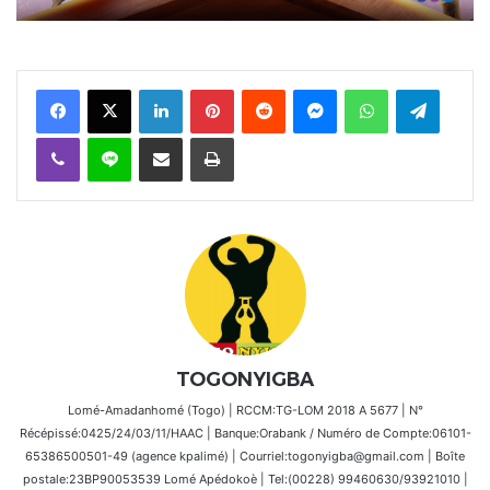
Facebook
X
Linkedin
Pinterest
Reddit
Messenger
WhatsApp
Telegra
Viber
Ligne
Partager par email
Imprimer
TOGONYIGBA
Lomé-Amadanhomé (Togo) | RCCM:TG-LOM 2018 A 5677 | N°
Récépissé:0425/24/03/11/HAAC | Banque:Orabank / Numéro de Compte:06101-
65386500501-49 (agence kpalimé) | Courriel:togonyigba@gmail.com | Boîte
postale:23BP90053539 Lomé Apédokoè | Tel:(00228) 99460630/93921010 |