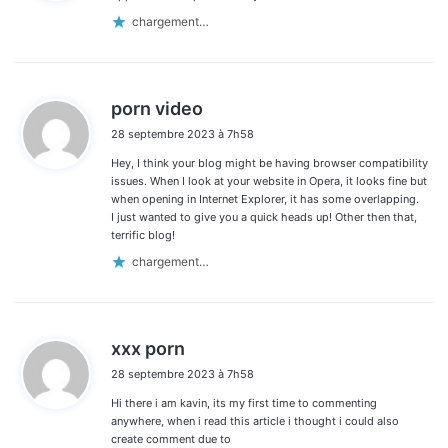
:
chargement…
d
porn video
i
28 septembre 2023 à 7h58
t
Hey, I think your blog might be having browser compatibility
:
issues. When I look at your website in Opera, it looks fine but
when opening in Internet Explorer, it has some overlapping.
I just wanted to give you a quick heads up! Other then that,
terrific blog!
chargement…
d
xxx porn
i
28 septembre 2023 à 7h58
t
Hi there i am kavin, its my first time to commenting
:
anywhere, when i read this article i thought i could also
create comment due to