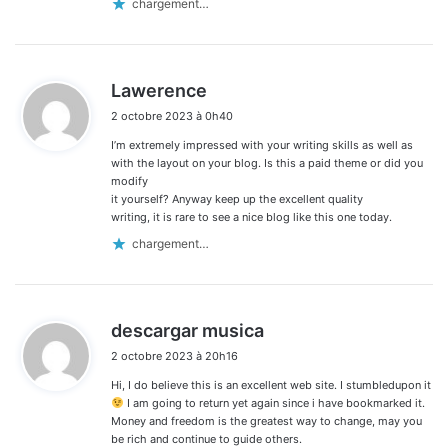
chargement…
d
Lawerence
i
2 octobre 2023 à 0h40
t
I’m extremely impressed with your writing skills as well as
:
with the layout on your blog. Is this a paid theme or did you
modify
it yourself? Anyway keep up the excellent quality
writing, it is rare to see a nice blog like this one today.
chargement…
d
descargar musica
i
2 octobre 2023 à 20h16
t
Hi, I do believe this is an excellent web site. I stumbledupon it
:
I am going to return yet again since i have bookmarked it.
Money and freedom is the greatest way to change, may you
be rich and continue to guide others.