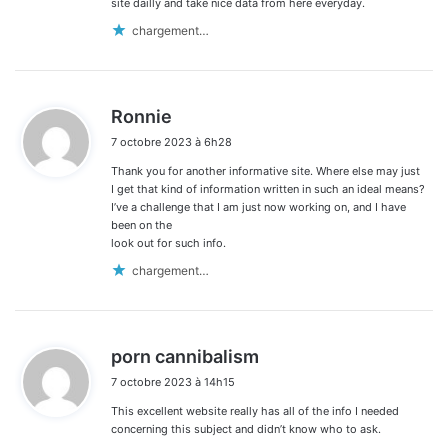
site dailly and take nice data from here everyday.
chargement…
d
Ronnie
i
7 octobre 2023 à 6h28
t
Thank you for another informative site. Where else may just
:
I get that kind of information written in such an ideal means?
I’ve a challenge that I am just now working on, and I have
been on the
look out for such info.
chargement…
d
porn cannibalism
i
7 octobre 2023 à 14h15
t
This excellent website really has all of the info I needed
:
concerning this subject and didn’t know who to ask.