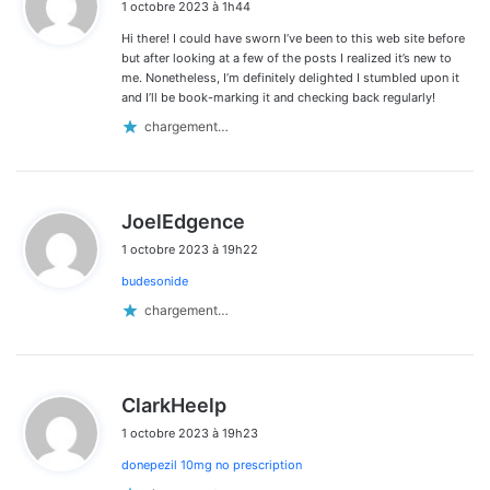
1 octobre 2023 à 1h44
t
Hi there! I could have sworn I’ve been to this web site before
:
but after looking at a few of the posts I realized it’s new to
me. Nonetheless, I’m definitely delighted I stumbled upon it
and I’ll be book-marking it and checking back regularly!
chargement…
d
JoelEdgence
i
1 octobre 2023 à 19h22
t
budesonide
:
chargement…
d
ClarkHeelp
i
1 octobre 2023 à 19h23
t
donepezil 10mg no prescription
: