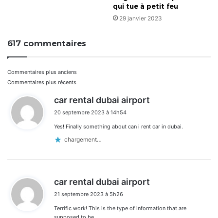
qui tue à petit feu
29 janvier 2023
617 commentaires
Navigation
Commentaires plus anciens
Commentaires plus récents
dans
d
car rental dubai airport
i
les
20 septembre 2023 à 14h54
t
commentaires
Yes! Finally something about can i rent car in dubai.
:
chargement…
d
car rental dubai airport
i
21 septembre 2023 à 5h26
t
Terrific work! This is the type of information that are
:
supposed to be