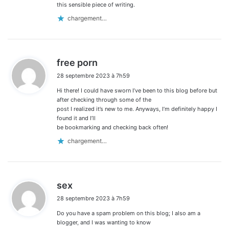
this sensible piece of writing.
chargement…
d
free porn
i
28 septembre 2023 à 7h59
t
Hi there! I could have sworn I’ve been to this blog before but
:
after checking through some of the
post I realized it’s new to me. Anyways, I’m definitely happy I
found it and I’ll
be bookmarking and checking back often!
chargement…
d
sex
i
28 septembre 2023 à 7h59
t
Do you have a spam problem on this blog; I also am a
:
blogger, and I was wanting to know