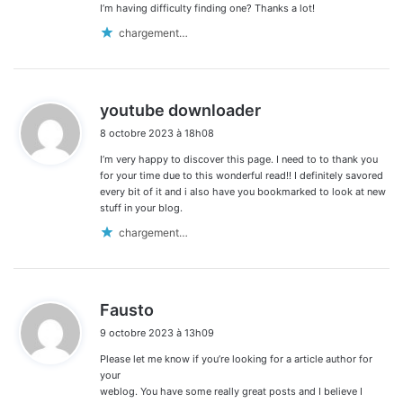
I’m having difficulty finding one? Thanks a lot!
chargement…
d
youtube downloader
i
8 octobre 2023 à 18h08
t
I’m very happy to discover this page. I need to to thank you
:
for your time due to this wonderful read!! I definitely savored
every bit of it and i also have you bookmarked to look at new
stuff in your blog.
chargement…
d
Fausto
i
9 octobre 2023 à 13h09
t
Please let me know if you’re looking for a article author for
:
your
weblog. You have some really great posts and I believe I