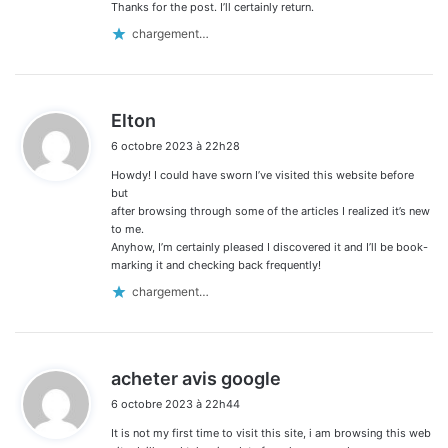
Thanks for the post. I’ll certainly return.
chargement…
d
Elton
i
6 octobre 2023 à 22h28
t
Howdy! I could have sworn I’ve visited this website before
:
but
after browsing through some of the articles I realized it’s new
to me.
Anyhow, I’m certainly pleased I discovered it and I’ll be book-
marking it and checking back frequently!
chargement…
d
acheter avis google
i
6 octobre 2023 à 22h44
t
It is not my first time to visit this site, i am browsing this web
: