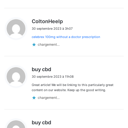
d
ColtonHeelp
i
30 septembre 2023 à 3h07
t
celebrex 100mg without a doctor prescription
:
chargement…
d
buy cbd
i
30 septembre 2023 à 11h08
t
Great article! We will be linking to this particularly great
:
content on our website. Keep up the good writing.
chargement…
d
buy cbd
i