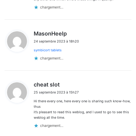
chargement…
d
MasonHeelp
i
24 septembre 2023 à 18h20
t
symbicort tablets
:
chargement…
d
cheat slot
i
25 septembre 2023 à 15h27
t
Hi there every one, here every one is sharing such know-how,
:
thus
it’s pleasant to read this weblog, and I used to go to see this
weblog all the time.
chargement…