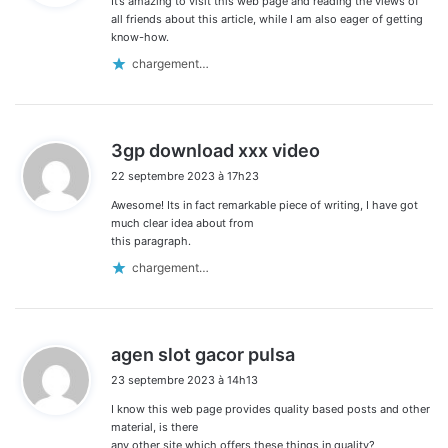
It’s amazing to visit this web page and reading the views of
:
all friends about this article, while I am also eager of getting
know-how.
chargement…
d
3gp download xxx video
i
22 septembre 2023 à 17h23
t
Awesome! Its in fact remarkable piece of writing, I have got
:
much clear idea about from
this paragraph.
chargement…
d
agen slot gacor pulsa
i
23 septembre 2023 à 14h13
t
I know this web page provides quality based posts and other
:
material, is there
any other site which offers these things in quality?