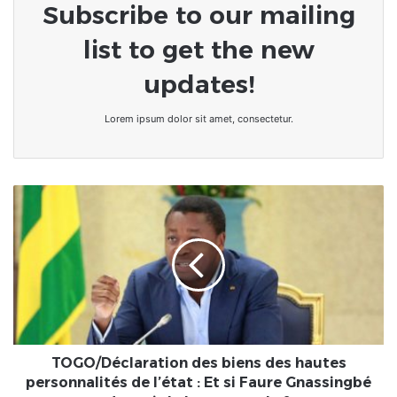
Subscribe to our mailing
list to get the new
updates!
Lorem ipsum dolor sit amet, consectetur.
TOGO/Déclaration
des
biens
des
hautes
personnalités
de
l’état
:
Et
TOGO/Déclaration des biens des hautes
si
personnalités de l’état : Et si Faure Gnassingbé