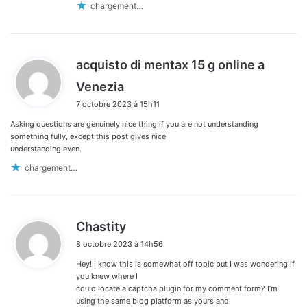
chargement…
acquisto di mentax 15 g online a
d
Venezia
i
7 octobre 2023 à 15h11
t
Asking questions are genuinely nice thing if you are not understanding
:
something fully, except this post gives nice
understanding even.
chargement…
d
Chastity
i
8 octobre 2023 à 14h56
t
Hey! I know this is somewhat off topic but I was wondering if
:
you knew where I
could locate a captcha plugin for my comment form? I’m
using the same blog platform as yours and