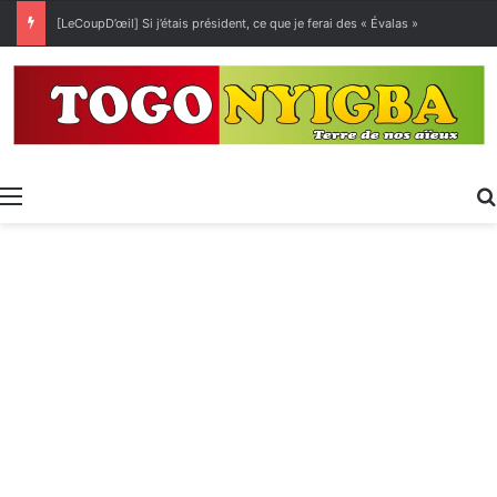
[LeCoupD’œil] Si j’étais président, ce que je ferai des « Évalas »
Menu