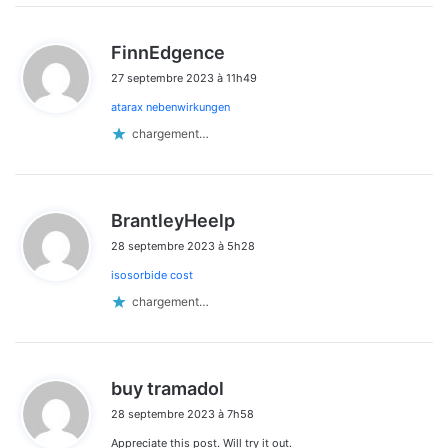
d
FinnEdgence
i
27 septembre 2023 à 11h49
t
atarax nebenwirkungen
:
chargement…
d
BrantleyHeelp
i
28 septembre 2023 à 5h28
t
isosorbide cost
:
chargement…
d
buy tramadol
i
28 septembre 2023 à 7h58
t
Appreciate this post. Will try it out.