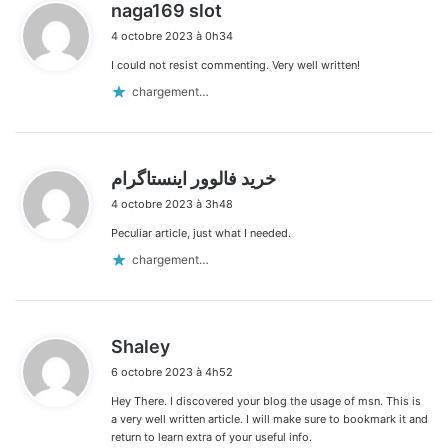
d
naga169 slot
i
4 octobre 2023 à 0h34
t
I could not resist commenting. Very well written!
:
chargement…
d
خرید فالوور اینستاگرام
i
4 octobre 2023 à 3h48
t
Peculiar article, just what I needed.
:
chargement…
d
Shaley
i
6 octobre 2023 à 4h52
t
Hey There. I discovered your blog the usage of msn. This is
:
a very well written article. I will make sure to bookmark it and
return to learn extra of your useful info.