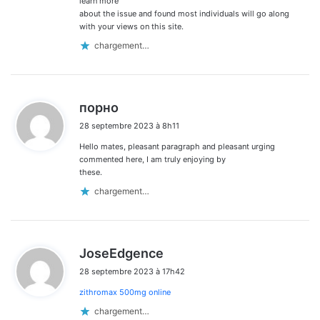
learn more
about the issue and found most individuals will go along
with your views on this site.
chargement…
d
порно
i
28 septembre 2023 à 8h11
t
Hello mates, pleasant paragraph and pleasant urging
:
commented here, I am truly enjoying by
these.
chargement…
d
JoseEdgence
i
28 septembre 2023 à 17h42
t
zithromax 500mg online
:
chargement…