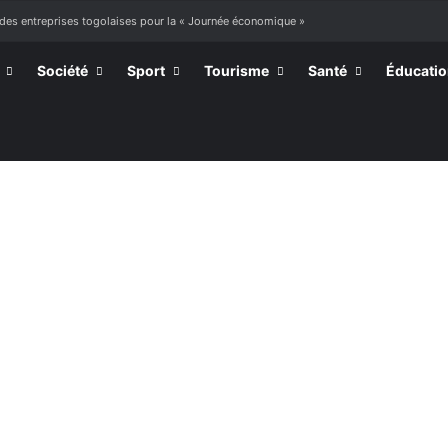
 des entreprises togolaises pour la « Journée économique »
Société
Sport
Tourisme
Santé
Éducati