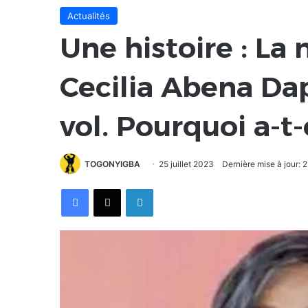
Actualités
Une histoire : La
Cecilia Abena Da
vol. Pourquoi a-t-
TOGONYIGBA
25 juillet 2023
Dernière mise à jour: 2
Facebook
X
Linkedin