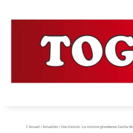
Accueil
/
Actualités
/
Une histoire : La ministre ghanéenne Cecilia Ab