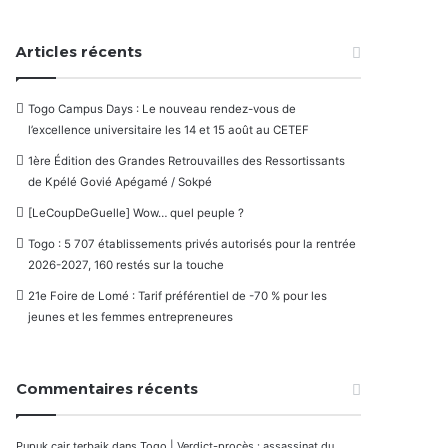
Articles récents
Togo Campus Days : Le nouveau rendez-vous de
l’excellence universitaire les 14 et 15 août au CETEF
1ère Édition des Grandes Retrouvailles des Ressortissants
de Kpélé Govié Apégamé / Sokpé
[LeCoupDeGuelle] Wow… quel peuple ?
Togo : 5 707 établissements privés autorisés pour la rentrée
2026-2027, 160 restés sur la touche
21e Foire de Lomé : Tarif préférentiel de -70 % pour les
jeunes et les femmes entrepreneures
Commentaires récents
Pupuk cair terbaik
dans
Togo | Verdict-procès : assassinat du