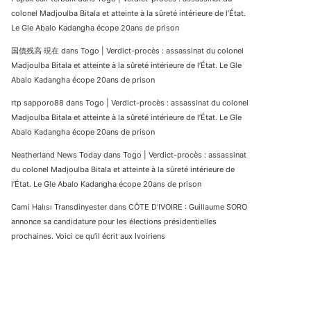
colonel Madjoulba Bitala et atteinte à la sûreté intérieure de l’État.
Le Gle Abalo Kadangha écope 20ans de prison
国債残高 現在
dans
Togo | Verdict-procès : assassinat du colonel
Madjoulba Bitala et atteinte à la sûreté intérieure de l’État. Le Gle
Abalo Kadangha écope 20ans de prison
rtp sapporo88
dans
Togo | Verdict-procès : assassinat du colonel
Madjoulba Bitala et atteinte à la sûreté intérieure de l’État. Le Gle
Abalo Kadangha écope 20ans de prison
Neatherland News Today
dans
Togo | Verdict-procès : assassinat
du colonel Madjoulba Bitala et atteinte à la sûreté intérieure de
l’État. Le Gle Abalo Kadangha écope 20ans de prison
Cami Halısı Transdinyester
dans
CÔTE D’IVOIRE : Guillaume SORO
annonce sa candidature pour les élections présidentielles
prochaines. Voici ce qu’il écrit aux Ivoiriens