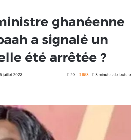
 ministre ghanéenne
paah a signalé un
elle été arrêtée ?
5 juillet 2023
20
958
3 minutes de lecture