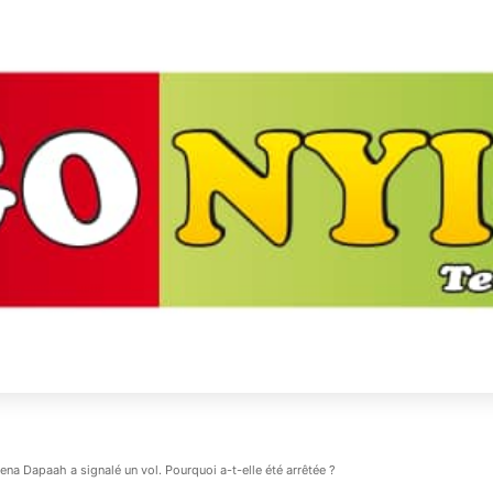
ena Dapaah a signalé un vol. Pourquoi a-t-elle été arrêtée ?