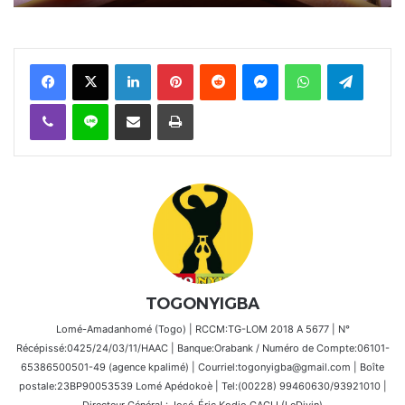
Facebook
X
Linkedin
Pinterest
Reddit
Messenger
WhatsApp
Telegra
Viber
Ligne
Partager par email
Imprimer
TOGONYIGBA
Lomé-Amadanhomé (Togo) | RCCM:TG-LOM 2018 A 5677 | N°
Récépissé:0425/24/03/11/HAAC | Banque:Orabank / Numéro de Compte:06101-
65386500501-49 (agence kpalimé) | Courriel:togonyigba@gmail.com | Boîte
postale:23BP90053539 Lomé Apédokoè | Tel:(00228) 99460630/93921010 |