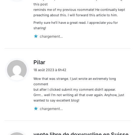
:
this post
reminds me of my previous roommate! He continually kept
preaching about this. I will forward this article to him.
Pretty sure he’ll have a great read. I appreciate you for
sharing!
chargement…
d
Pilar
i
18 août 2023 à 6h42
t
Wow that was strange. I just wrote an extremely long
:
comment
but after I clicked submit my comment didn’t appear.
Grrrr… well I’m not writing all that over again. Anyhow, just
wanted to say excellent blog!
chargement…
d
vente libre de doxycycline en Suisse