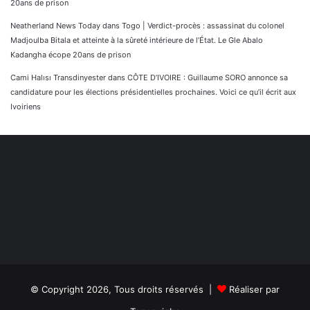
20ans de prison
Neatherland News Today
dans
Togo | Verdict-procès : assassinat du colonel
Madjoulba Bitala et atteinte à la sûreté intérieure de l’État. Le Gle Abalo
Kadangha écope 20ans de prison
Cami Halısı Transdinyester
dans
CÔTE D’IVOIRE : Guillaume SORO annonce sa
candidature pour les élections présidentielles prochaines. Voici ce qu’il écrit aux
Ivoiriens
© Copyright 2026, Tous droits réservés |
Réaliser par