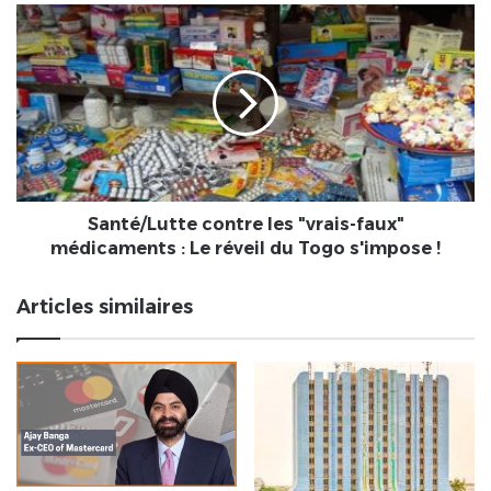
!
Santé/Lutte
contre
les
"vrais-
faux"
médicaments
:
Le
réveil
du
Santé/Lutte contre les "vrais-faux"
Togo
médicaments : Le réveil du Togo s'impose !
s'impose
!
Articles similaires