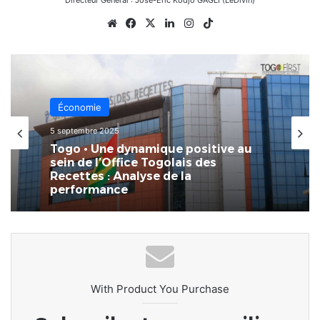
Directeur Général : José-Éric Kodjo GAGLI (LeDivin)
Website
Facebook
X
Linkedin
Instagram
TikTok
Économie
6 juillet 2025
La Crise des Finances Publiques au
Togo : des factures envoyées au
Trésor public via les mairies
demeurent en attente depuis
plusieurs mois
With Product You Purchase