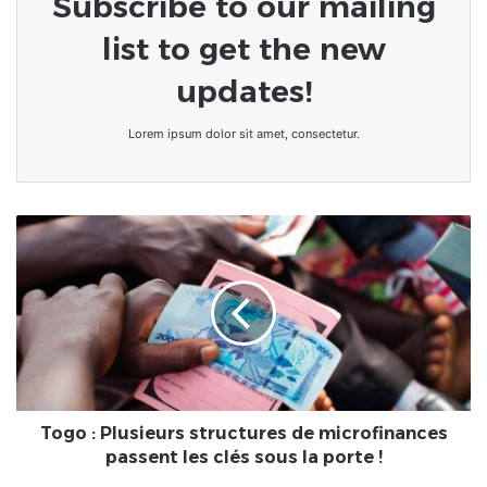
Subscribe to our mailing
list to get the new
updates!
Lorem ipsum dolor sit amet, consectetur.
Togo
:
Plusieurs
structures
de
microfinances
passent
les
clés
sous
Togo : Plusieurs structures de microfinances
la
passent les clés sous la porte !
porte