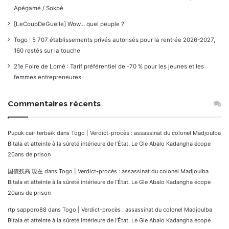
Apégamé / Sokpé
[LeCoupDeGuelle] Wow… quel peuple ?
Togo : 5 707 établissements privés autorisés pour la rentrée 2026-2027,
160 restés sur la touche
21e Foire de Lomé : Tarif préférentiel de -70 % pour les jeunes et les
femmes entrepreneures
Commentaires récents
Pupuk cair terbaik
dans
Togo | Verdict-procès : assassinat du colonel Madjoulba
Bitala et atteinte à la sûreté intérieure de l’État. Le Gle Abalo Kadangha écope
20ans de prison
国債残高 現在
dans
Togo | Verdict-procès : assassinat du colonel Madjoulba
Bitala et atteinte à la sûreté intérieure de l’État. Le Gle Abalo Kadangha écope
20ans de prison
rtp sapporo88
dans
Togo | Verdict-procès : assassinat du colonel Madjoulba
Bitala et atteinte à la sûreté intérieure de l’État. Le Gle Abalo Kadangha écope