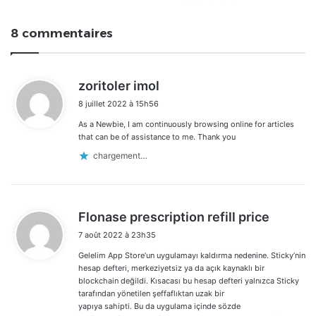
8 commentaires
d
zoritoler imol
i
8 juillet 2022 à 15h56
t
As a Newbie, I am continuously browsing online for articles
:
that can be of assistance to me. Thank you
chargement…
d
Flonase prescription refill price
i
7 août 2022 à 23h35
t
Gelelim App Store’un uygulamayı kaldırma nedenine. Sticky’nin
:
hesap defteri, merkeziyetsiz ya da açık kaynaklı bir
blockchain değildi. Kısacası bu hesap defteri yalnızca Sticky
tarafından yönetilen şeffaflıktan uzak bir
yapıya sahipti. Bu da uygulama içinde sözde