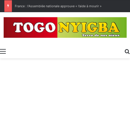
[LeCoupD’œil] Le chassé-croisé entre vacanciers de juillet et d’août a commencé.
Menu