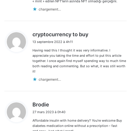
« mint » edilen NFT’lerin aslında NFT olmadığı gerçeğini.
chargement…
d
cryptocurrency to buy
i
13 septembre 2022 à 4h11
t
Having read this I thought it was very informative. I
:
appreciate you taking the time and effort to put this article
together. I once again find myself spending way to much time
both reading and commenting. But so what, it was still worth
it!
chargement…
d
Brodie
i
27 mars 2023 à 0h40
t
Affordable insulin with home delivery? You’re welcome Buy
:
diabetes medication online without a prescription – fast
and easy. Just what I need!