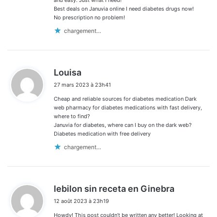
Best deals on Januvia online I need diabetes drugs now!
No prescription no problem!
chargement…
d
Louisa
i
27 mars 2023 à 23h41
t
Cheap and reliable sources for diabetes medication Dark
:
web pharmacy for diabetes medications with fast delivery,
where to find?
Januvia for diabetes, where can I buy on the dark web?
Diabetes medication with free delivery
chargement…
d
lebilon sin receta en Ginebra
i
12 août 2023 à 23h19
t
Howdy! This post couldn’t be written any better! Looking at